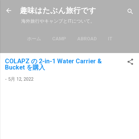
スキップしてメイン コンテンツに移動
趣味はたぶん旅行です
海外旅行やキャンプとITについて。
ホーム
CAMP
ABROAD
IT
もっと見る…
POLICY
COLAPZ の 2-in-1 Water Carrier &
Bucket を購入
-
5月 12, 2022