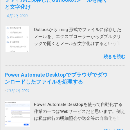
らTeamsの音声通話にUPnPが必要で、問題の
ため、これが壊れるとWindowsやアプリの挙
べたところ、ようやく原因がわかりました。
索したところ、次のページがヒットしまし
と文字化け
ネットではUPnPがオフなのかもしれません。
動に支障をきたす可能性があること自体は確
現象 図1の場合、上のテーブルに行を追加しよ
た。 Windows 10でZIPファイルの解凍エラー
それか、インターネットサービスプロバイダ
かです。 どうして壊れるのか レジストリーが
-
4月 19, 2023
うとするとエラーが発生します。 図1 図2の場
（0x80004005）が発生したときの対処方法 問
ー側に問題があるのか。
壊れる原因は色々考えられます。 Windowsや
合は、左側のテーブルに列を追加しようとす
題のZIPファイルの作成には7zipを使っていた
アプリの不具合で作成や更新に失敗した 作成
Outlookから .msg 形式でファイルに保存した
ると発生します。 図2 テーブルに行や列を追
ので、圧縮時の設定を見てみたところ、確か
や更新中にWindowsやアプリが異常終了して
メールを、エクスプローラーからダブルクリ
加しようとすると、そのテーブルの範囲だけ
に圧縮方式がデフォルトのdeflateではなく、
中途半端になった データを保存する部品
ックで開くとメールが文字化けするという問
が拡張されます。 どういう事かというと、図1
BZip2になっていました。 もとのdeflateに戻し
（SSDやHDDなどのドラ...
い合わせがありました。 色々試して効果なし
の上のテーブルの場合、行を挿入すると、B, C,
て、再度圧縮して標準ZIP機能で開いたとこ
続きを読む
試してみたところ、私や他の方のPCでは文字
D列のみセルが追加され、A列やE列は変化があ
ろ、あっさり開くことができるようになりま
化けせずに開けています。 問題のPCでも、
りません。 そうすると、下のテーブルは、列
した。なんと。 というわけで、ZIPファイルが
Outlookを落としてから開くと文字化けせずに
1、2、3だけ下にずれることになり、テーブル
Power Automate Desktopでブラウザでダウ
開けない場合には、元のツールの圧縮方式を
開きました。 プロセスが異なると化けないの
が壊れてしまいます。そのため、最初のエラ
ンロードしたファイルを処理する
疑ってみる必要があります。取引先から送ら
かもしれません。 Office（365）の修復を試み
ーメッセージが表示されるという事です。 図2
れてきたものは、頼み込むか、7zip等で開くし
-
10月 16, 2021
ましたが効果なし。 再インストールしても効
の場合も同様で、左のテーブルに列を追加し
かなさそうです。 また、無駄な時間を使って
果なし。 Outlookのプロファイルを再作成した
ようとすると2行目から5行目までだけが右に
しまった。 ちなみに、暗号化方式がZipCrypt
Power Automate Desktopを使って自動化する
けれど効果なし。 別のユーザープロファイル
シフトしようとします。これもまた右側のテ
でないとやはりWindows 標準のZIP機能では開
作業の一つはWebサービスだと思います。例え
では問題なし 問題はWindowsのローカルアカ
ーブルが壊れてしまうため、エラーが起こる
けないそうです。
ば私は銀行の明細照会や送金等の自動化を試
ウントで発生していました。 そのPCはAzure
というわけです。 回避策 テーブルに行や列を
みています。 そういう作業をしていて必要に
AD参加していて Microsoft 365 （Azure AD）
追加するのではなく、シートに対して行全