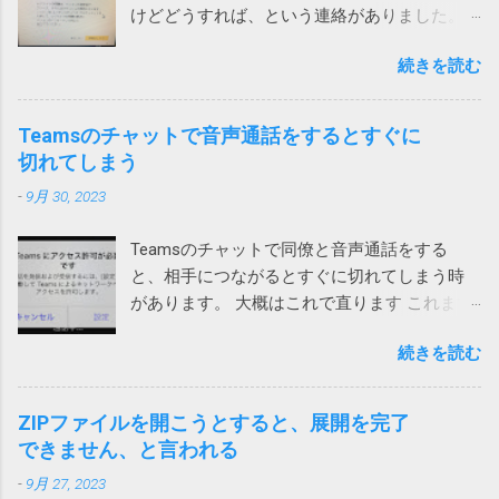
けどどうすれば、という連絡がありました。
表示されたメッセージは次の通りです。 ！
続きを読む
お使いのパソコンで462件の破損されたレジス
トリが検出されました。パソコンをクリーン
アップしてパフォーマンスを向上させましょ
Teamsのチャットで音声通話をするとすぐに
う。 レジストリの問題は、パソコンの速度低
切れてしまう
下、フリーズ、さらにはクラッシュの原因と
-
9月 30, 2023
なります。ノートンTMユーティリティーズ
アルティメットを入手して、レジストリの問
Teamsのチャットで同僚と音声通話をする
題の解決とパソコンのパフォーマンス向上に
と、相手につながるとすぐに切れてしまう時
役立ててください。 ノートンがこんな、レジ
があります。 大概はこれで直ります これまで
ストリが壊れているからと不安をあおって、
は次の方法のいずれかで直っていました。 ア
別の製品を買わせる詐欺ソフトまがいのメッ
続きを読む
プリをアップデートする サインインし直す ア
セージを出してくるとは。 親曰く「レジスト
プリを再インストール ローカルネットワーク
リが破損て驚いた」（原文ママ）。わけのわ
へのアクセス許可 今回は、上記対策を試して
からん高齢者に無用なストレスを与えていま
ZIPファイルを開こうとすると、展開を完了
も直らないiPhoneがありました。 通話する際
す。 大体レジストリーとか言って、それの意
できません、と言われる
に一瞬チラッと次の画面が見えます。 そこ
味が正しく分かる一般人がいるか！（怒） ブ
-
9月 27, 2023
で、設定を押して、「ローカルネットワー
ロードコムに買収された法人向けのシマンテ