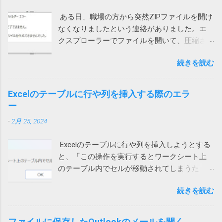
ク」を許可しました。（iPhoneの設定から
ックはひどいことになっているけれど、個人
ある日、職場の方から突然ZIPファイルを開け
Teamsを選んでも変更できます） これで、通
向けのノートンライフロックは大丈夫みたい
なくなりましたという連絡がありました。エ
話が切れなくなりました。 アプリインストー
と思っていたら、こんなことになるとは。 も
クスプローラーでファイルを開いて、圧縮さ
ル時に許可を求められたような気がします。
う、セキュリティ製品を買うのはやめて、
れている中のファイルをダブルクリックする
その際に許可をしていないとこうなってしま
Windows に最初からついてくる Microsoft
続きを読む
と、「展開を完了できません。展開先ファイ
うのでしょう。 Wi-Fiを使うと切れる 別のユー
Defender でもいいのかもしれないと思う今日
ルを作成できませんでした。」というメッセ
ザーから問い合わせがあり、上記対策を行っ
この頃です。そのほうが安定してるし、こう
ージが表示され、ファイルの中身が表示され
ても通話すると切れる状態に。しかも、私か
Excelのテーブルに行や列を挿入する際のエラ
いう余計な問題も起きないし。 2022/9/1 追
ません。 7zipからは開くことができるので、
らかけると現在通話ができない状態ですと言
ー
記 Defenderに切り替えてみました。 さらば
Windows 10標準のZIP機能がおかしいらしい。
われてしまいます。 このケースでは、iPhone
ノートン 2022/01/13 追記 悩んでいる方がいら
-
2月 25, 2024
ネットで検索して一時ファイルを消してみた
もPCも両方ダメでした。 そこで、チャットの
っしゃるようなのでこのメッセージの解説を
り、SFC /SCANNOW を実行して見たり、色々
音声通話ではなく、Teams電話を使って電話
しておこうかと思います。 レジストリーとは
Excelのテーブルに行や列を挿入しようとする
やってみたけれど効果なし。 海外サイトで
にかけてもらったところ、これは通話ができ
Windows や 各種アプリ（ソフト）は設定など
と、「この操作を実行するとワークシート上
Windows cannot complete the extraction. The
ました。 もしやと思い、iPhoneのWi-Fiをオフ
をWindowsが管理するデータベース（ファイ
のテーブル内でセルが移動されてしまうた
destination file could not be created. などで検
にして音声通話を試してもらったところ、今
ル）に保存するものが多いです。そのデータ
め、この操作は行われません」というエラー
索してもいい情報が見つかりません。 途方に
度は通話ができました。どうやら、ユーザー
ベースがレジストリーです。 ソフトをインス
続きを読む
メッセージが表示され、失敗する時がありま
暮れつつ、ZIPファイルを右クリックして、
自宅のWi-Fiを通じて通信するとだめなようで
トールするときや、設定を変更する際などに
す。 長年このエラーの原因が不明でしたが、
「すべて展開」を選んでみたところ、エラー
す。 こちらは現在調査中ですが、もしかした
書き換えられます。 設定等が保存されている
あるときどうしても解決する必要があって調
コード「0x80004005」が出ました。 それで検
ファイルに保存したOutlookのメールを開く