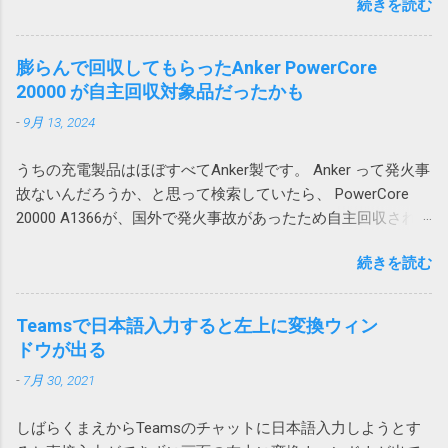
続きを読む
なって来るのがダウンロードしたファイルの
アカウントでもサインイン可能だったので、
体、列全体を追加すれば、図1の下のテーブル
処理です。例えば口座明細ファイルを保存す
試しにそちらでログインしたところ、文字化
や図2の右のテーブルも全体的に移動するので
るとか請求書を印刷するとかです。 ダウンロ
けしませんでした。 どうやらWindowsのユー
膨らんで回収してもらったAnker PowerCore
エラーは発生しません。 この場合、人間が手
ードされたファイル名がわかっているのであ
ザープロファイル依存の問題のようです。 残
20000 が自主回収対象品だったかも
動で追加する場合はいいのですが、VBAを使っ
れば簡単ですが、実際には毎回違うなんだか
念ながら原因までは不明ですが、ユーザープ
て、テーブルに行や列を追加する場合は、シ
-
9月 13, 2024
よくわからない暗号コードのようなファイル
ロファイルの再作成により解消できる可能性
ートに対する行や列の追加が必要になるため
名が付けられて落ちてくるという事は結構あ
がありそうです。 調査しながら、そういえ
やっかいです。 一つのシートにテーブルを複
うちの充電製品はほぼすべてAnker製です。 Anker って発火事
ります。 ファイル名が確定しなければアクシ
ば、以前から同様の問題が発生していたこと
数追加する場合は、このような問題が起こら
故ないんだろうか、と思って検索していたら、 PowerCore
ョンで指定してみようがないので困ります。
を思い出しました。その時は、ファイルを添
ないようにレイアウトを考える必要がありま
20000 A1366が、国外で発火事故があったため自主回収されて
今回はそういうファイルの処理方法について
付してOutlook のWeb版で開くと問題ないので
す。 私の場合は、仕方なく、図1のパターンで
いました。 「Anker 535 Power Bank (PowerCore 20000)」に
書いてみたいと思います。 画像はクリックす
とりあえずいいかとなった気がします。 ロー
は、列が少ないテーブルを下に配置すること
続きを読む
関するお詫びと回収のお知らせ | アンカー・ジャパン
ると拡大できます。 ダウンロードアクション
カルアカウントに依存する問題なのか不明で
にしました。これだと、上のテーブルを追加
(ankerjapan.com) そして、うちで使っていたのも PowerCore
を使用する Power Automate Desktopにはその
すが、今後Azure ADアカウントに移行して発
しても、下のテーブルは全体的に下にずれる
20000 でした！？ キャンプ用にAnker PowerCore Essential
ものズバリの「Webからダウンロードします」
Teamsで日本語入力すると左上に変換ウィン
生しないことを祈ります。 原因はAdobe
ため問題ありません。 そういうレイアウトに
20000を購入 これ。姪にあげようと思ったら膨らんでいたの
や「Webページのダウンロードリンクをクリッ
ドウが出る
Acrobatのアドイン 2023-07-01 追記 昨日職場
できない場合は、仕方がないので、行全体、
で Anker Store 東京ミッドタウン八重洲に回収してもらいまし
クします」が用意されています。 しかし、残
で、また発生したと連絡があり、もしやと思
列全体を追加することになります。
-
7月 30, 2021
た。 現在Amazonで販売されている PowerCore 20000 は
念ながらこれはChromeではつかえません。実
い、Outlookに追加されていた、Acrobat の二
A1268 という型番なので対象外です。
行するとエラーが発生し「Chrome を使用した
つのアドインをオフにしたところ、改善しま
しばらくまえからTeamsのチャットに日本語入力しようとす
https://amzn.asia/d/hkiQ5Y2 果たして、うちで使っていたアレ
ファイルのダウンロードはサポートされてい
した。 Adobe Acrobat のアドインはろくなこ