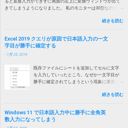
ると直接入力ができずに画面の左上に変換ウィンドウが出て
が回収対象だったのかどうか… Amazonから購入しているの
ません。オートメーション ブラウザーの使用
とをしません。 解除の仕方は次のページをご
きてしまうようになりました。 私のモニターは30型なので
で、回収対象だったらメールが来ていたと思いたいです。
を検討してください」と言われてしまいま
覧ください。 Acrobatのアドインにより
Teamsウィンドウからかなり離れていて非常に入力しづら
す。 そうなんだ、では、とEdgeやIE（Internet
Outlookがプロパティの変更を通知 アドインで
続きを読む
い。 使っているうちに直るときもあるけれどしばしば発生し
Explorer）を指定しても同様です。オートメー
は改善せず 2024-03-22 追記 また、ファイルに
てイラッとしていました。 そうこうするうちに職場内からも
ションブラウザーってなんなのと思ったら、IE
保存したメールを開くと一部が文字化けする
問い合わせがあったのでMicrosoftに問い合わせてみました。
Excel 2019 クエリが原因で日本語入力の一文
の起動モードの一つでした。 それではと、オ
という連絡があったので、再度アドインをオ
その結果、Microsoftでも現象を再現することができ、Teams
字目が勝手に確定する
ートメーションブラウザーを使ってみるとオ
フにしてみましたが、今回は解決しませんで
とIMEの問題であり、修正が必要だと認識しているけれど時期
ートメーション用にすべてを削ぎ落した画面
した。 そこで、Web版のOutlookからメールを
-
7月 25, 2019
は未定という事でした。 回避策としては、どれでもいいから
が表示され、これでは動かないサイトがあり
保存してみたところ、msg 形式ではなく、eml
他のウィンドウを一回クリックすれば、直接入力できるよう
ました。 また、IEのサポート終了が来年2022
形式で保存され、文字化けしなくなりま...
既存ファイルにシートを追加してセルに文字
になるという事でした。 他のウィンドウ（ブラウザや他のア
年6月に迫っているというのもひっかかりま
を入力していったところ、なぜか一文字目が
プリ）をクリックしてからTeamsに戻って日本語入力すると
す。 ダウンロードフォルダーを空にする では
勝手に確定されてしまうという現象に遭遇し
確かに直接入力できるようになりました。（デスクトップを
どうするかと検索してみると、次のページで
ました。 一文字目が勝手に確定される セル
クリックしても解消しました） 一回解消すれば、Teamsを再
はダウンロードする前にダウンロードフォル
続きを読む
に、例えば「支払い」と入力しようとする
起動するまでは問題は再現しないようです。普通は再起動し
ダーをクリアするという荒業を使っている方
と、shiharaiのsを入れた時点で確定されてしま
ないので一日一回クリックすれば回避できるということにな
がいます。 Power Automate Desktop：ファイ
い、「s いはらい 」のようになってしまいま
ります。 ひと手間かかるとはいえ、手軽に確実に回避できる
Windows 11 で日本語入力中に勝手に全角英
ル名がわからないファイルをコピーする方法
す。 消しては入力やり直しなので異常に入力
ようになったのは嬉しいです。
数入力になってしまう
いやこれ、私なんかはダウンロードフォルダ
しづらい。大量に入力する必要がある方は絶