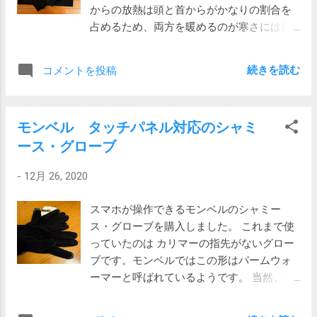
で暖かくはないけれど、一枚布のパンツに
からの放熱は頭と首からがかなりの割合を
比べれば格段に暖かいです。 使い勝手につ
占めるため、両方を暖めるのが寒さには効
いても、やっぱりタイツを別に脱がなくて
果的という事でした。 実際、経験上は毛糸
いいというのはとっても便利。着替えが簡
の帽子をかぶったりマフラーを巻くとてき
続きを読む
コメントを投稿
単になりました。洗濯も。 昔モンベルのパ
めんに暖かくなります。 それなので冬のプ
ンツを試着してみたら全然サイズが合わな
ライベートのアンダーウェアはほぼ常にタ
くて、それからずっとノースフェイスやマ
ートルネックにしています。（仕事用はヒ
ムートなどを使っていたけれど、今回、は
モンベル タッチパネル対応のシャミ
ートテックのVネックTシャツです） ヒート
いたらかなりのフィット感で、モンベルで
ース・グローブ
テック極暖 ヒートテックは普通のヒートテ
もいい、というか、モンベルの方がいいん
ックの他に、暖かさ1.5倍の極暖(Extra
じゃないかという気がしています。 冬用の
-
12月 26, 2020
Warm)と、2.25倍の超極暖（Ultra Warm）が
スペアパンツとしてもう一本買おうかと...
あります。 去年は間違えて超極暖を買って
スマホが操作できるモンベルのシャミー
しまい失敗しました。超極暖は暖かいのか
ス・グローブを購入しました。 これまで使
もしれませんが、厚くてかさばり、肌触り
っていたのは カリマーの指先がないグロー
も比較的硬く心地よいものではありませ
ブです。モンベルではこの形はパームウォ
ん。 今年はその轍を踏まないようにしっか
ーマーと呼ばれているようです。 当然、操
りと確認して買いました。 ヒートテックエ
作感は素手と変わりはないわけですが、と
クストラウォームタートルネックT（9分
にかく指先が冷たい。 セブンイレブンで買
袖・極暖） 極暖は少し厚くて肌触りも柔ら