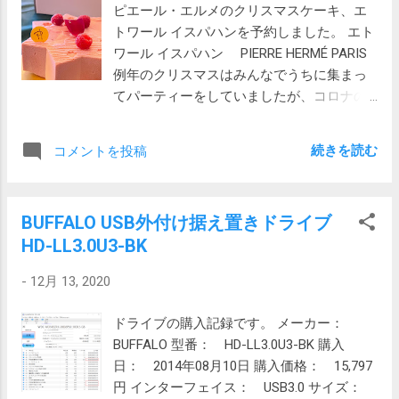
かし、本当に寒い時はやはりグローブをつ
ピエール・エルメのクリスマスケーキ、エ
プランがあるのですが、現在別々に契約し
けていても冷たくなります。薄さなりの暖
トワール イスパハンを予約しました。 エト
ている妻と私はこちらに統合することがで
かさです。風などの天候にも左右されると
ワール イスパハン PIERRE HERMÉ PARIS
きないのです。 ファミリーシェアプランと
思います。
例年のクリスマスはみんなでうちに集まっ
は 他社からだと別名義でも統合できるのに
てパーティーをしていましたが、コロナの
何で自社の名義が統合できないのという大
今年は二人だけで過ごすことにしました。
きな疑問があります。MVNOの制限なのか
今回はこんななのでおいしいケーキでも食
なんなのか。 この問題もいったん、UQ
続きを読む
コメントを投稿
べようと、ピエールエルメのケーキを予約
mobileに出て再度入り直せば解消できそう
することにしました。 だがしかし、完全に
です。（いったんUQにMNP転出して、再度
出遅れているため、サイトを見ると切り株
MNP転入できるのか未確認） MVNOの速度
BUFFALO USB外付け据え置きドライブ
にキノコが載った魅力的なノエル ア ラ カ
2020/12/19追記 UQ mobileのサイトにはUQ
HD-LL3.0U3-BK
ンパーニュは既に売り切れです。残念。 普
を選ぶ理由として、格安SIMサービスの速度
通のブッシュドノエルにチョコのコーティ
グラフがあります。 元のネタはMMD研究所
-
12月 13, 2020
ングをしたようなビュッシュ プレジール ア
「2020年3月格安SIM・格安スマホ通信速度
ンタンスも売り切れ。ブッシュドノエルが
調査」という事なので、検索したところ次
ドライブの購入記録です。 メーカー：
好きではない私も食指をひかれるデザイン
のページがヒットしました。 2020年3月格
BUFFALO 型番： HD-LL3.0U3-BK 購入
でした。 残っているのは饅頭に星形のチョ
安SIM・格安スマホ通信速度調査 そこにあ
日： 2014年08月10日 購入価格： 15,797
コを貼り付けたようなフロコン アンフィニ
るグラフを見ると衝撃的です。箱ひげ図は
円 インターフェイス： USB3.0 サイズ：
マン ヴァニーユかエトワールイスパハン。