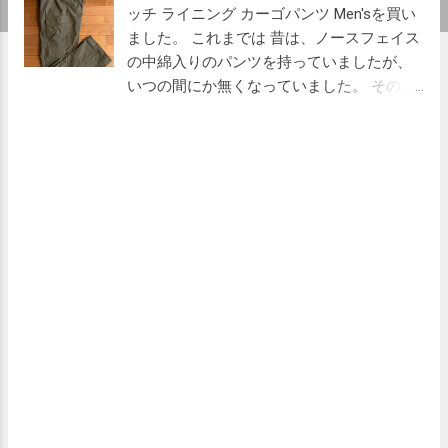
ッチ ライニング カーゴパンツ Men'sを買い
ました。 これまでは 昔は、ノースフェイス
の中綿入りのパンツを持っていましたが、
いつの間にか無くなっていました。 そのあ
とは、通常の夏用パンツにタイツを併用し
て、キャンプをしていました。 しかし、タ
イツは何かとわずらわしいです。はく時に
トランクスや、なによりソックスの扱いが
面倒です。ソックスを上にするのは面倒だ
し、下にするとタイツが見えるのがどうか
と思うし。パンツの他にもう一枚脱ぎ着す
るのも面倒です。忘れていくと寒い思いを
します。 そこで今回久々に中綿入りのパン
ツを買ってみようかと思いました。 ストレ
ッチ ライニング カーゴパンツ 吉祥寺の、
エルブレスや石井スポーツを巡ってみまし
たが、意外に中綿入りパンツはあまりない
ことがわかりました。 結局、丸井のモンベ
ルショップで暖かい裏地付きのパンツを購