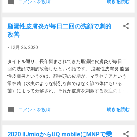
続きを読む
コメントを投稿
ったスマホ対応グローブも持ってはいるけ
かくお気に入りです。 3枚購入したので、
れど、ちょっとキツメであまり暖かくあり
全部で6枚となり、これで5泊6日の京都旅行
ません。付け心地もあんまり。 シャミー
も安泰です。 以降2021/1/5追記 首周りが劣
脂漏性皮膚炎が毎日二回の洗顔で劇的
ス・グローブ シャミース・グローブは以前
化する 今回新しいものを身に着けたら、首
改善
からあり、古いものを持っていてそれなり
周りがフィットしていて驚きました。 今ま
に重宝していました。ふんわりして暖かい
で着ていたものは、着ると首周りがたらー
-
12月 26, 2020
のが特徴です。 ゴリゴリとトレッキングに
んとして、これはこれで楽だし、こういう
使えるような感じはしないけれど、インナ
ものかと思っていたけれど、単に緩んでい
タイトル通り、長年悩まされてきた脂漏性皮膚炎が毎日二
ーグローブや街歩きには問題ないレベルで
たんですね… 首周りが緩んできたら、買い
回の洗顔で劇的改善したという話です。 脂漏性皮膚炎 脂漏
す。 今回、モンベルショップで見たとこ
替え時だと気が付きました。 超極暖も一つ
性皮膚炎というのは、顔や頭の皮脂が、マラセチアという
ろ、なんとタッチパネル対応していまし
かもしれない 今回、タートルの上にシャツ
常在菌（水虫のような特別な菌ではなく誰の体にもいる
た。試着してみるとすこぶる操作感が良く
を着て、その上にダウンコートを羽織って
菌）によって分解され、それが皮膚を刺激する炎症のよう
て、日常操作がスムーズに出来てびっく
冬の京都観光をしたところ、それなりに寒
です。詳細については以前書いたことがあります。 脂漏性
り。 シャミースグローブ Men's 価格は税抜
くて気力が低下しました。 肌触りを犠牲に
皮膚炎との付き合い方 洗顔で劇的改善 上のページにあるよ
き1,800円と高くはないです。 品番
しても暖かさを取るのも一つかもしれない
続きを読む
コメントを投稿
うに、色々試してみましたが、決定的には改善せずにいま
#1118478 指先に縫い込まれている色の違う
と思いました。
した。 ただ、キャンプや海外旅行に行っている間は結構調
糸がどうやら導電性を持っているものと思
子がいいとは前から思っていました。 よく考えてみると、
います。 トレールアクション グローブ
2020 IIJmioからUQ mobileにMNPで乗
キャンプや旅行に行くと必ず一日少なくとも一度は洗顔を
Men'sというすべり止めが付いた商品も操作