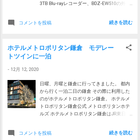
次のように見ます。 一番上が最速値、一番
3TB Blu-rayレコーダー、BDZ-EW510の外付
となるとイスパハンに確定です。 イスパハ
下が最遅値 箱の中の白線は中央値（速度順
けディスクとして購入しました。
ンというとマカロンが思い浮かびましたが
に並べて真ん中の人の速度） 箱の上は、速
CrystalDiskInfoで調べると内蔵ドライブは
こちらはいたってオーソドックスなクリー
続きを読む
コメントを投稿
度順に並べて上から1/4 箱の下は、速度順に
Western DigitalのWD30EZRXのようです。た
ムケーキのようです。 イスパハンもオンラ
並べて上から3/4 中央値はデータを順番に並
だし、ロットによってドライブが違う可能
インで残り8個、すかさず発注し終えたら残
べた際の真ん中の値で、平均値よりも実態
性があります。 どうやらWD30EZRX-
り6個になっていました。あぶない。
を表しやすいです。 このグラフはなかなか
ホテルメトロポリタン鎌倉 モデレー
00D8PB0はメーカー型番らしく、国内で単
2020/12/16追記 サイトを見たら、もう無
衝撃的です。IIJmioドコモ回線の半数の人た
トツインに一泊
品販売されているものはWDC-WD30EZRX-
くなっていました。 購入しました
ちは数Mbpsまでしか出ていないことがわか
1TBPの型番が付けられているようです。
2020/12/26追記 無事に昨晩、ピエールエル
ります。箱の下が0に接しているという事は
-
12月 12, 2020
WD30EZRX-1TBP TEKWIND インターフェ
メ青山で受け取ってきました。 ピエールエ
速度が遅い人たちがかなりいることを示し
ース： SATA6Gb/s キャッシュ： 64MB シリ
ルメ青山 生クリームを想像していたため、
ています。 それに対してUQ は、半数以上
日曜、月曜と鎌倉に行ってきました。 都内
ーズ： WD Green 回転数： Intellipower 寸
表面の穴をどうやってあけているのか疑問
の人たちが40Mbps以上出ていて、最低でも
から行く一泊二日の鎌倉 その際に利用した
法： 3.5inch 容量： 3TB 幸い不良セクター
でした。食べてみたところ、生クリームで
10Mbps位は出ています。雲泥の差です...
のがホテルメトロポリタン鎌倉。 ホテルメ
は発生していないように見えます。 電源投
はなくバターケーキでした。 食べた瞬間、
トロポリタン鎌倉公式 メトロポリタンホテ
入回数14,599回、使用時間は22,350時間とい
マカロンのケーキイスパハンと同じ香りが
ルズ ホテルメトロポリタン鎌倉はJR東日本
うのにちょっと驚きます。ざっくり計算す
しました。 バターケーキと言えばエシレの
系列のシティホテルです。池袋にある旗艦
ると一日10時間使われていたことになりま
ものが美味しいけれど、そちらに匹敵する
店の名前は「ホテルメトロポリタン」なの
す。使われていたといっても電源が入って
続きを読む
コメントを投稿
おいしさでした。凝った味わいという面で
で少々ややこしいです。 メトロポリタンホ
いた時間でゴリゴリ使われていたわけでは