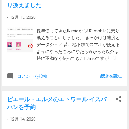
り換えました
します。しかし、家にいるときは土日なんかはさぼりがち
性が良かったけれど、操作する部分が布で
です。。 そこで、しばらく前から、毎日朝晩顔を洗う事に
はなく合成皮革のようなパーツで、スマホ
-
12月 15, 2020
してみました。そうしたところ、なんと劇的に肌の状態が
画面に傷がつきそうで心配だったため今回
良くなりました。赤みがほぼ取れました。また、以前は朝
はとりあえずシャミースにしてみました。
長年使ってきたIIJmioからUQ mobileに乗り
の洗顔をさぼると昼くらいには何となくヒリヒリしていた
しばらく使って様子を見たいと思います。
換えることにしました。 きっかけは速度と
のが、そうはならなくなってきました。 朝晩毎日顔を洗う
しばらく使ってみて しばらく使ってみた結
データシェア 昔、地下鉄でスマホが使える
事により、マラセチア菌の餌が無くなり、その結果肌への
果、次のようなことがわかりました。 自由
ようになったころにやたら遅かった以外は
刺激も無くなるという仕組みだと思います。 また、刺激が
自在とはいかない タッチパネル対応で、基
特に不満なく使ってきたIIJmioですが、速度
少なくなることにより肌自体も健康を取り戻しつつあるた
本的な作業は可能なものの、自由自在、素
的にどうなんだろうと検索した結果次の記
め、以前の様にすぐに肌に異常を起こしにくくなったので
手感覚というには遠いです。慣れてくると
事を見てしまいました。 UQ mobileがau本
はないかと思います。 この調子で肌を清潔に保ってしばら
それなりの扱いができるものの、親指では
続きを読む
コメントを投稿
家級の速度、mineoとIIJmioは昼時が鬼門
く様子を見てみたいと思います。 二度洗いを二回にしてさ
パスコードでさえもミスしたり、ピンチ操
――「格安SIM」の実効速度を比較（au＆
らに改善 朝晩、顔の二度洗いを行うようにしたところさら
作がうまくいかなかったりします。 とはい
Y!mobile回線4月編 大手キャリアとMVNOの
に良くなりました。 顔の二度洗いを一日二回で脂漏性皮膚
え、手袋したままLINEのメッセージを見る
ピエール・エルメのエトワール イスパ
下り速度はまさに桁違い、mineoに至っては
炎が更に劇的改善
くらいは、問題ありません。これはこれで
ハンを予約
二けたくらい違いそうです。 これを読んで
買ってよかったと思います。 本当に寒い時
しまうと同じような金額を払ってIIJmioを使
は冷たい それほど寒くなければ、グローブ
-
12月 14, 2020
い続けるのが損な気がしてしまいました。
をつけるとてきめんに暖かくなります。し
そして、IIJmioにはお得なファミリーシェア