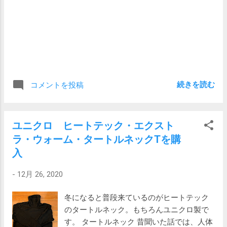
入することにしました。価格は税抜き8,900
円。 ストレッチ ライニング カーゴパンツ
Men's カーゴパンツのポケットは旅行の際に
は何かと便利です。ポケットのふたはマジ
ックテープでしっかり閉まるので安心で
す。ポケット内には仕切りがあるので、小
銭やキーとそれ以外という使い方もできそ
続きを読む
コメントを投稿
うです。 洗濯マークを見ると40度以下で非
常に弱い洗濯処理と書かれているのでネッ
トに入れて洗うのが無難そうです。 新・洗
ユニクロ ヒートテック・エクスト
濯表示の正しい意味は？ Panasonic 以前
ラ・ウォーム・タートルネックTを購
は何でもかんでも洗濯機にそのまま放り込
入
んでいましたが、ネットに入れると格段に
傷みにくいことに気が付いてからはネット
-
12月 26, 2020
を多用しています。 使ってみて 2021/1/10
追記 京都の旅行で使ってみて、さらに普段
冬になると普段来ているのがヒートテック
にも使ってみたところ、実にいいです。 中
のタートルネック。もちろんユニクロ製で
綿が入っているわけではないので、そこま
す。 タートルネック 昔聞いた話では、人体