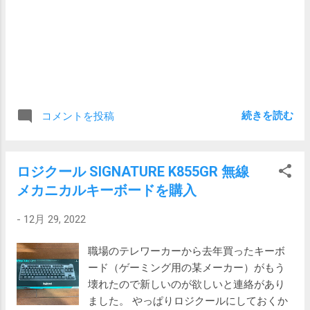
てみることにしました。 分解 前はそう簡単
には外せないと思いましたが、今回トライ
したところ、意外に簡単に外せることがわ
かりました。使った工具は次の三つです。
左からプラスドライバー、6mm六角レン
チ、4mm六角レンチ レンチは背もたれを外
すために使います。 座面はなんとプラスド
続きを読む
コメントを投稿
ライバーのみで外すことができました。 前
の2か所のネジは簡単に外せますが後ろが外
せないと思っていました。ドライバーがま
ロジクール SIGNATURE K855GR 無線
っすぐ入らないため。しかし、リクライニ
メカニカルキーボードを購入
ングをすればネジが表れて、後ろの2か所も
外せるようになりました。 赤丸の部分を裏
-
12月 29, 2022
から外します ネジはかなり固いので、上の
写真のように径が大きく、グリップがゴム
職場のテレワーカーから去年買ったキーボ
のドライバーを使うとよいでしょう。粗悪
ード（ゲーミング用の某メーカー）がもう
なものを使うとネジの頭がだめになると思
壊れたので新しいのが欲しいと連絡があり
います。 ドライバーを真っすぐセットでき
ました。 やっぱりロジクールにしておくか