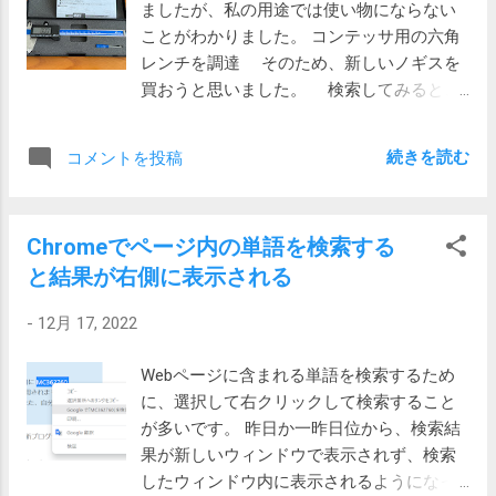
すると、次のように、Owl関連のデバイスが
ましたが、私の用途では使い物にならない
ンパワーの大きい方が大きく暖かく、同じ
というのか、上面がホワイト、下面がアイボリーなので気
接続順にツリー表示されます。（実際には
ことがわかりました。 コンテッサ用の六角
布団のサイズならダウンパワー値が大きい
分で使い分けることができるすぐれものです。 西川三社統
薄く表示されているデバイスも含まれてい
レンチを調達 そのため、新しいノギスを
ほど軽い布団になります。 簡単に言えば、
合後にDAY and DAYブランドはなくなっているようです。
ました） 赤枠内のデバ...
買おうと思いました。 検索してみると、
ダウンパワーの数値が大きいほど、暖かく
Y's for living その昔、吉祥寺のY...
次のページではノギスの比較が行われてい
て軽い布団になります。ダウンジャケット
ます。 【2022年12月】ノギスのおすすめ人
等のフィルパワーも単位や計測方法が異な
続きを読む
コメントを投稿
気ランキング11選【徹底比較】 当初は高
るだけで考え方は同じです。 羽毛の品質フ
儀（TAKAGI）のものを買おうかと思ってい
ィルパワーとは？ダウンパワーとフィルパ
ましたが、これを見て、やはりシンワ測定
ワーの違いを解説 ダック（アヒル）、グー
Chromeでページ内の単語を検索する
のものにしようと思い、Amazonに発注しま
ス（ガチョウ）、マザーグース（大人のガ
と結果が右側に表示される
した。 ￥ 4,904 でした。 月曜日に届く
チョウ）と羽毛（ダウンボール）が大きく
ので、届いたら早速計測してみようと思い
なるため、ダウンパワーも高くなるようで
-
12月 17, 2022
ます。 2024-01-07 追記 購入してからほ
す。 ゴールドラベル カタログには「日本羽
ったらかしていましたが、今回用途ができ
毛製品協同組合が発行する「ゴールドラベ
Webページに含まれる単語を検索するため
たので、開梱して使ってみました。 金属
ル」を取得したシモンズの羽毛コンフォー
に、選択して右クリックして検索すること
製で剛性が高くがたつきもぐらつきもなく
ターシリーズ」と書かれています。 羽毛ふ
が多いです。 昨日か一昨日位から、検索結
いかにも高精度という感じです。試しに、
とんの品質推奨ラベル「ゴールドラベル」
果が新しいウィンドウで表示されず、検索
六角レンチの穴を測ってみたところ、
こちらからするとスタンダードのLH1303D
したウィンドウ内に表示されるようになっ
6.04mmと3.98mmと期待通りの精度です。
がエクセルゴールドラベル（350以上）、デ