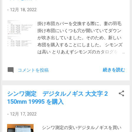
いるのかと思ったそうです。 陽が差してエ
綿 多分、東急で羽毛掛け布団を買ったときにおまけにもら
いる事に気が付きました。 最初はこれおか
アコンの止まった状態で32db（AppleWatch
-
12月 18, 2022
ったカバーです。 トップに書かれているモデル番号
しいんじゃないか？と思いましたが、会議
の騒音レベル）のうちだと、ちょっと大き
PMN0605878が同じで、デザインも同じなので、おそらく
用PCが一個しかなくてマイクが見えないと
いかなという感じがします。職場の場合は
掛け布団カバーを交換する際に、妻の羽毛
これだと思います。（末尾三桁が色コードかもしれませ
ころを見ると、一個がスピーカーで、もう
42db位なので気にならないかもしれませ
掛け布団にいくつも穴が開いていてダウン
ん）
一個がマイクではないかと思いました。 正
ん。実際ロジクールのゲーミングキーボー
が吹き出していました。そのため、新しい
https://store.ponparemall.com/shijubo/goods/pmn0605808/
しく動作しないデバイスは、通常はデバイ
ドで作業している方がいますが気になりま
布団を購入することにしました。 シモンズ
FREE SELECTION サイズ： 150×210cm 組成： 綿
スマネージャーのその他のところにビック
せん。 ...
は高い とりあえずシモンズのカタログを見
100％ 60/40 208本サテン タテ糸インド超長綿防縮加工
リマークがついて表示されます。しかし、
てみると。 た、高い… スタンダードでも
配色： ピンク、ブルー、ベージュ、ホワイト
それらしいものは見当たりません。 Owl関
176,000円。しかもダウンパワーは
（pmn0605379） 製造： 日本製 手触りが柔らかいのでイ
連のデバイスをすべてアンインストールで
続きを読む
コメントを投稿
350cm3/g とそれほどでもありません。羽毛
ンド超長綿だろうと思っていたらやはりそうだったようで
解消 そこで、デバイスマネージャーの「表
はグース（ アヒル ガチョウ（間違えて書い
す。ただ、柔らかいことは柔らかいけれど、ちょっとガー
示」メニューから「非表示のデバイスの表
てました））。 ダウンパワー440cm3/g 、
ゼっぽい感じがします。柔らかさと滑らかさはまた別の問
示」というオプションを有効にして、見え
シンワ測定 デジタルノギス 大文字 2
ダウン93%、フェザー7%のデラックスにな
題という事になりそうです。 ピンク色なのでもっぱら妻が
なくなっているデバイスを表示しました。
150mm 19995 を購入
ると242,000円と高額です。羽毛はマザーグ
使っています。 西川産業 DAY and DAY PTI6015000 当時は
次に、オーディオの下にある「エコーキャ
ース（大人のガチョウ）。 ダウンパワー ダ
寝具にそれほどお金をかけていなかったので、DAY and
ンセル スピーカーフォン（Meeting Owl
-
12月 17, 2022
ウンパワーは羽毛のグラム当たりの体積で
DAYは、おそらくベーシックなシリーズの製品だと思いま
Pro）」を選んだ状態で、「表示」メニュー
す。数値が大きいほどかさがあることにな
す。 手触りは、長年使っていることもあって、シモンズと
で「デバイス（接続別）」を選択します。
シンワ測定の安いデジタルノギスを買い
ります。例えば同じ1.2kgの布団でも、ダウ
上のインド超長綿の中間位の柔らかさです。 リバーシブル