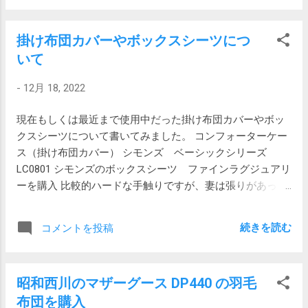
当たりません。 色々試しても効果なし PC
す。 ついでに、REALFORCEを掃除するため
を再起動しても、Shiftキー押しながらシャ
の FILCO のキーを外す工具も買ってみまし
掛け布団カバーやボックスシーツにつ
ットダウンしても効果なし。 OwlのUSBケー
た。 FILCO キートップ引抜工具
いて
ブルを抜き差ししても、電源を入れ直して
FILCOKeyPuller プロ仕様 ブラック FKP01 税
みても、設定をリセットしてみても効果な
込み 457円とお手頃です。FILCOなら間違い
-
12月 18, 2022
し。 そこで、別のPC(Surface) を持ってき
ないでしょう。 K855が良ければ、
て接続すると、なんとこちらでは表示され
REALFOCEをこれで掃除してメルカリ行きで
現在もしくは最近まで使用中だった掛け布団カバーやボッ
ます。ってことは、会議用のPCの問題で
す。好みでなければ、K855がメルカリ行き
クスシーツについて書いてみました。 コンフォーターケー
す。 輸入販売代理店と思われるソースネク
です。 開梱 年末は忙しくて開梱していられ
ス（掛け布団カバー） シモンズ ベーシックシリーズ
ストのFAQを見ても有益な情報がないた
なかったので元旦早々開梱です。 エコなの
LC0801 シモンズのボックスシーツ ファインラグジュアリ
め、とりあえずサポート依頼を出しておき
か紙です。 コンパクトでしゃれています。
ーを購入 比較的ハードな手触りですが、妻は張りがあって
ました。 「エコーキャンセル スピーカー
アダプターがない！ と思ったら箱に。間違
清潔感があると気に入っています。ホテルでたまにある感
フォン（Meeting Owl Pro）」デバイスがな
って捨てないようにしないと。 ファースト
じの手触りだそうです。 オフホワイトですがほぼアイボリ
い とはいえ、当日会議が予定されていたた
インプレッション 音が大きい タイプしてい
続きを読む
コメントを投稿
ーという感じで、発色が良く、見栄えのするコンフォータ
め、対応しないわけにはいきません。
きなり音が大きいと感じました。隣の部屋
ーケースです。 開口部がサイドではなく足元にある特殊な
Surfaceのデバイスマネージャーを開いて、
（引き戸を開けた状態）にいる妻も、何の
つくりです。 おそらく、顔や手にファスナーが当たらない
Owlがらみのデバイスを見てみると、「エコ
音？と聞いてきました。キーボードだとは
昭和西川のマザーグース DP440 の羽毛
ようにそうしているのしょう。 https://amzn.asia/d/3pIRjik
ーキャンセル スピーカーフォン（Meeting
思わず、マッチ箱に入った何かを鳴らして
布団を購入
東京西川（多分、旧西川産業の事） MD0002P インド超長
Owl Pro）」というデバイスが二つ存在して