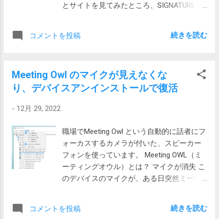
ない時には、座面を前後にスライドしまし
とサイトを見てみたところ、SIGNATURE
ょう。 レンチはサイズが合えば何でも良い
K855というワイヤレスのテンキーレスキー
と思います。写真のように長い方が楽に回
ボードがラインナップされていました。前
続きを読む
コメントを投稿
せると思いますが。 オカムラ家具のコンテ
はなかった気がします。 SIGNATURE K855
ッサ用の六角レンチを調達 背もたれを先に
とりあえずこちらをAmazonで購入してテレ
取ってしまうと、リクライニングをするの
ワーカーに発送した後、自分でもこれがい
が少々面倒です。先に座面を外した方が良
Meeting Owl のマイクが見えなくな
いかなと思いました。 現在は、自宅で古く
さそうです。 背もたれの上のボルトを外す
り、デバイスアンインストールで復活
なった REALFORCE を使っています。タイ
とき、ヘッドレストがついている場合は落
プ感は良いものの、やっぱり有線は煩わし
下に注意しましょう。ヘッドレストを押さ
-
12月 29, 2022
さがあります。移動する時はもちろん、ケ
えながら、外した方が良いと思います。 座
ーブルが机の上を這っているのもいま一つ
職場でMeeting Owl という自動的に話者にフ
面と背もたれを洗ったけれど はずした座面
です。物を置くのに邪魔だし、掃除も面倒
ォーカスするカメラが付いた、スピーカー
と背もたれを風呂にもっていってシャワー
だし、ビジュアル的にも。 かといって、
フォンを使っています。 Meeting OWL（ミ
を掛ける...
REALFORCEの無線タイプで好みのものは、
ーティングオウル）とは？ マイクが消失 こ
実売3万5千円近くするため、おいそれと購
のデバイスのマイクが、ある日突然ミーテ
入できるものではありません。 K855なら約
ィングアプリのマイク選択リストから消失
1万円なので妥当な範囲です。私の場合は毎
してしまいました。 これは一体と思って
日使うものだし。 というわけで、早速ポチ
続きを読む
コメントを投稿
Windows の設定のサウンドで見てみても見
ッとな、としたので、明日には届くようで