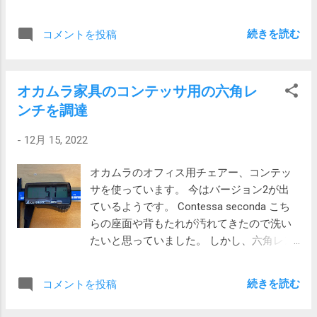
てしまいました。 しかも、元のページの内
末永く稼働して欲しいものです。 平成28
ラックス（LH1302D）がプレミアムゴール
容が消えているし。 仕方なく、「設定」か
年の100円玉を測ったところ、次の通り
ドラベル（440以上）相当の製品となりそう
続きを読む
コメントを投稿
ら「リセットとクリーンアップ」を実行し
22.56mmでした。小数第2位まで表示されて
です。 2枚合わせ シモンズは肌掛け布団と
ました。 その結果、元のページは表示され
安心。 ちなみに、今回の用途は、レンジ
合掛け布団の2枚構成です。カタログの説明
るようになったけれど、相変わらず、検索
フードの隙間にフックを掛けるため、幅を
には本掛けと書かれていますが、羽毛充填
オカムラ家具のコンテッサ用の六角レ
結果は右側に表示されています。 どうやら
知りたいという理由でした。
量は900gしかないので、合掛けと呼んだ方
ンチを調達
5日前くらいから出ている人も いる らし
が良いでしょう。 西川株式会社はダウンパ
い。 日本語ではらちが明かないので
ワー不明で胡散臭い シモンズが高いので、
-
12月 15, 2022
「google search result right panel chrome」
それではと西川株式会社のサイトで見てみ
で検索すると、次のページがヒットしまし
たところ、羽毛掛け布団NP7051（110,000
オカムラのオフィス用チェアー、コンテッ
た。 How to use Side Search in Google
円）やNP7052（143,000円）を見てもダウ
サを使っています。 今はバージョン2が出
Chrome on Windows PC? このページを元に
ンパワーが書かれていません。 羽毛掛け布
ているようです。 Contessa seconda こち
してテストしたところ、どうやら Side
団NP7051 西川株式会社のサイトを検索する
らの座面や背もたれが汚れてきたので洗い
Search がDefaultだと生じる問題のようで
と、西川チェーンのページに次の説明があ
たいと思っていました。 しかし、六角レン
す。 Enabled もしくは Disabled を選ぶと解
りま...
チで止められていて、サイズも手持ちのも
消し、Defaultに戻すと発症します。 サイド
のは適合しませんでした。 そこで、先日ノ
バー自体は便利そうなので、Enabledにする
続きを読む
コメントを投稿
ギスを購入したので測ってみました。 シン
と良さそうです。以下はその手順です。 1.
ワ測定株式会社のデジタルノギス 19990を
新しいウィンドウを開いてアドレスバーに