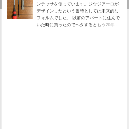
ンテッサを使っています。ジウジアーロが
デザインしたという当時としては未来的な
フォルムでした。 以前のアパートに住んで
いた時に買ったのでヘタするともう20年く
らい使っているんじゃないかと思います。
当時吉祥寺にあった大塚家具で、アーロン
チェアーと座り比べてこれにしました。多
分10万円くらいで入手したと思います。 掃
除が厄介 コンテッサは座面の下にほこりが
たまりやすく、そして取りにくいという問
題があります。そのため、ある程度の掃除
しかできませんでした。 そして、なにより
座面。長年の使用で汚れてしまっているの
で何とかしたいと思いました。しかし、座
面を外すのが容易ではないと思っていまし
た。 そろそろ買い替えようかな、とも思い
ましたが、今、後継モデルのコンテッサ セ
コンダを買うと20万円位するみたいで
す！！ ここはいっちょ気合を入れて掃除し