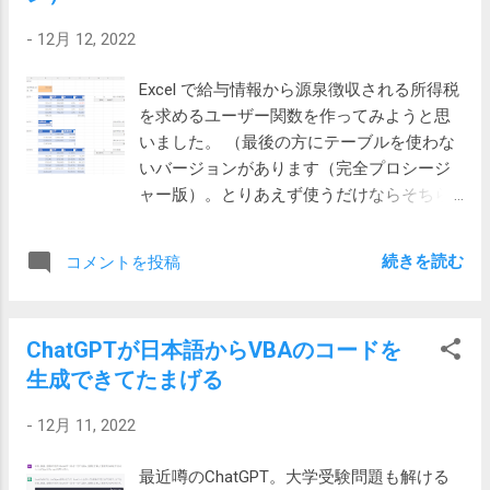
っていたところでした。 2号 そうしたところ、今度は別の
てみると、次のページでは 6mm と 3mm と
-
12月 12, 2022
方からも、二三週間前からアプリが落ちて困るという話が
書かれています。 激安購入！オカムラ コン
出てきました。 なぬっ！？ おま環で、1号機が壊れている
テッサ 背メッシュを洗う むむ～。 買い直
Excel で給与情報から源泉徴収される所得税
のかと思っていたら、どうやらそうでもなさそうでした。
しです。 2022/12/17 追記 朝起きて、そう
を求めるユーザー関数を作ってみようと思
2号機でも一通り試してみたけれど効果なし。 気になった
だ3mmなら手持ちのものが合うじゃない
いました。 （最後の方にテーブルを使わな
のは、しばらく前までオプション扱いだったはずの 22H2
か、と思って、HOZANのレンチセットの
いバージョンがあります（完全プロシージ
が適用されている事でした。そして、1号機も適用されてい
3mmを入れてみると、スカスカ！？ それで
ャー版）。とりあえず使うだけならそちら
ます。怪しい。 3号 とりあえず上のものに報告しておこう
はと4mmを入れるとピッタリ！！ 上のペー
が良いでしょう。） 所得税の計算 所得税の
とメールをしておいたら、一人から、実は俺も二三週間前
ジもいまいちあてにならないらしい… 今気
計算方法は国税庁のサイトにあります。最
から1日５、6回落ちる、という返信がありました。 そうい
が付いたけれど、HOZANの レンチセット
続きを読む
コメントを投稿
新版は「所得税 表」などのキーワードで
う事は速く連絡してほしいと思いつつ、例によって再イン
W-98 は、ミリとインチの両方がセットにな
見つけることができるでしょう。 令和4年
ストールを実施するけれどやはり直らず。 たまたま昼過ぎ
っているものらしい。 ミリ： 1.5, 2.0, 2.5,
分 源泉徴収税額表 基本的には上のページ
に、しばらく席を外していると画面にロックがかかって面
3.0, 4.0 インチ： 0.05, 1/16, 3/32, 1/8, 3/16
ChatGPTが日本語からVBAのコードを
にある「給与所得の源泉徴収税額表」を元
倒だから解除してほしいといわれました。 むむ？、スリー
再度、7/32 レンチの対辺を測るとやはり5.4
生成できてたまげる
に求めることになるでしょう。月払いの場
プを有効にしておくと業務用アプリがネットワーク切断エ
とかいってもギリ5.5。もしかしてノギスが
合には次のExcel表を参照するようです。 給
ラーを出すので、ずっと前からPCをセットアップする時に
だめなのか？と思って、Amazonで物色する
-
12月 11, 2022
与所得の源泉徴収税額表（月額表） Excel
スリープはオフにしていました。 電源設定を見るとなんと
と、こんな写真が。 なるほど、...
電子計算機、要はパソコン等を使って計算
スリープが有効になっています。 まさかと思い、1号機、2
最近噂のChatGPT。大学受験問題も解ける
する場合には、次のPDFにある計算方法も認
号機を見てみると、いずれもスリープが有効になっていま