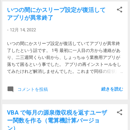
購入 結果は 5.7mm 次のページを見ると、
chrome://flags/# と入力し、エンターキーを
いつの間にかスリープ設定が復活して
適合するのはどうやらアメリカサイズ 7/32
押します。 2. 検索ボックスに side search
アプリが異常終了
インチ（≒ 5.556mm）の六角レンチのよう
と入力すると自動的に絞り込まれるので、
です。 L字型六角レンチのミリ,インチ規格
「Side Search」のオプションを「Default」
-
12月 14, 2022
サイズ（JIS,ISO,ASME） 早速Amazonで発
から「Enabled」に変更します。 図では
注してみました。
Disabledが選ばれています 3. ウィンドウ右
いつの間にかスリープ設定が復活していてアプリが異常終
https://amzn.asia/d/dScz6KA 113円。安！
下の「Relaunch」をクリックします。自動
了したという話です。 1号 最初に一人目の方から連絡があ
背もたれはもう一つ小さいレンチが必要で
的にChromeが再起動されるので、入力途中
り、二三週間くらい前から、しょっちゅう業務用アプリが
した。 9/64インチ ≒ 3.572mm こちらも発
のWebページに注意しましょう。 以上の作
落ちて困るという事でした。 アプリの再インストールをし
注しました。 https://amzn.asia/d/jaybZH6
業で無事に、新しいウィンドウで開くよう
てみたけれど解消しませんでした。これまで同様の症状は
週末には洗ってスッキリできそうです。 な
になりました。 サイドサーチ この機能は、
アプリの再インストールで直っていました。 Windows
お、オカムラにレンチのサイズについて問
上の記事では Ver. 107 で利用可能になった
Updateをしてみたり、ドライバーのアップデートをしてみ
い合わせたところ、安全上の理由から教え
と書かれています。 しかし、次の記事を読
続きを読む
コメントを投稿
たり、一時ファイルを削除してみたり、システムファイル
てもらえませんでした。分解は自己責任と
むとかなり前から実装されていたようで
を修復してみたり、思いつく限りのことをしましたが、異
なります。 届いたけれど合わない 届いたの
す。 「Google Chrome」にサイドパネル検
常終了が収まりません。 アプリのメーカーに問い合わせて
で早速外そうと思ったけれど、合いませ
索の隠し機能、フラグの編集で有効化でき
VBA で毎月の源泉徴収税を返すユーザ
みたけれど、いつものようにとんちんかんな答えが返って
ん。ボルトの穴が大きすぎます。おかし
る 結構便利かもしれないので、使ってみよ
ー関数を作る（電算機計算バージョ
きてラチがあきません。 かくなる上は面倒だけれど
い。 実測して見るとレンチの対辺はなんと
うと思います。
Windows のユーザープロファイルを削除してみようかと思
ン）
5.4mmしかありません。なん…だと… 検索し