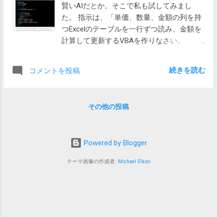
賢いAIだとか。そこで私も試してみまし
められているようです。 電子計算機等を使
す。 そして、他の落ちないPCの設定を見ると、スリープは
た。 指示は、「単価、数量、金額の列を持
用して源泉徴収税額を計算する方法を定め
無効のままです。 スリープを無効にしてから半日、異常終
つExcelのテーブルを一行ずつ読み、金額を
る財務省告示 PDF 税額表と、電算機計算で
了しなくなりました。 原因 原因ははっきりしません。
計算して更新するVBAを作りなさい。
は同じ金額を元にして税額を求めても結果
Windows Updateでスリープが有効になったのであれば、他
ListObjectとFor eachを用いなさい」です。
が異なる場合があります。これは年末調整
のPCでも発生していそうなものです。 2号...
結果は次の通り正しく回答されました。 マ
で差額を調整することになるようです。
続きを読む
コメントを投稿
ジかと思いました。 自然言語からコードが
（令和5年分も令和4年と同額です） 電算機
生成されるだけで驚きですが、金額を計算
計算 Excelを使って計算するのですから、電
しなさいと言っただけで、単価と数量を乗
算機計算から作ってみます。 最初にExcelの
その他の投稿
算しています。 試しに実行 上の画面のテキ
ワークシートに上のPDFにある表を下のよう
ストをコピペしたものです。 ExcelのVBAで
に作ります。表は必ずテーブルとして作っ
は、ListObjectを用いることで、Excelシート
てください。データを入力したら、選択し
Powered by Blogger
上のテーブルを操作することができます。
て、「挿入」メニューから「テーブル」を
以下は、単価、数量、金額の列を持つExcel
選ぶだけです。 クリックすると拡大 テーブ
テーマ画像の作成者:
Michael Elkan
のテーブルを一行ずつ読み、金額を計算し
ルを選択すると「テーブルデザイン」とい
て更新するVBAの例です。 Sub
う緑の文字のメニューが上に表示されるの
UpdateTable() Dim tbl As ListObject Dim
で、選択し、「テーブル名：」で「別表第
row As ListRow ' テーブルを取得します
一」のように名前を変更します。 各セルに
Set tbl = ActiveSheet.ListObjects("Table1")