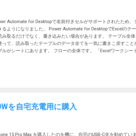
wer Automate for Desktopで名前付きセルがサポートされ
るようになりました。 Power Automate for DesktopでExce
読み取るだけでなく、書き込みたい場合があります。 テーブル全体
使って、読み取ったテーブルのデータ全てを一気に書きこ戻すこと
ブルがシートにあります。 フローの全体です。 「Excelワークシ
ンを使って、テーブル全体を選択します。 選択： 名前付きセル 名
],[#データ]] 下の画像には「テーブル1[#すべて]」が指定してあ
時にそれまで取ってきてしまいます。 「Excelワークシートから
選択範囲を取得します。 取得： 選択範囲の値 詳細： 範囲の
す をオンにする Loopを開始します。ExcelData.RowsCount
タテーブルのインデックスは0から始まるので、終了条件は1引いてお
 %ExcelData.RowsCount - 1% 増分： 1 「データテー
 II 30Wを自宅充電用に購入
使い、データテーブルの消費税額を設定します。 データテーブル： %E
 行： %LoopIndex% 新しい値： %ExcelData[LoopIndex]['金額'] 
ら LoopIndex行 の値を取り出し、それに 10%(0.1)を掛けて、消費税
んでいます。 「Excelワークシートに書き込む」アクション...
Phone 15 Pro Max を購入したのを機に、自宅のUSB-C化を勧