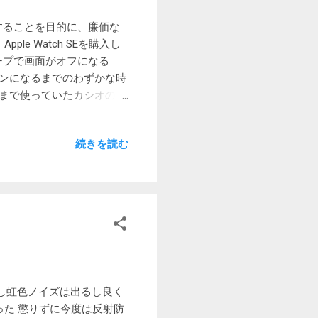
、急に動作が異様に遅くなり
の適用が終わり再起動しても遅い
をすることを目的に、廉価な
pple Watch SEを購入し
ープで画面がオフになる
オンになるまでのわずかな時
れまで使っていたカシオのプ
でしたから、それに比べる
 Series 9は常時点灯
続きを読む
い始めてみて、やっぱり常時点灯
らなくても文字盤を見ること
見れば、通知等を見ること
ます。 Watch SE
25,000円違うわけですが、それ
s 7から待望のフリック入力
きに、これがあると便利そう
メリット Series 9は常
ンサー 電気心拍センサー
し虹色ノイズは出るし良く
アS9 SiP （SEはS8）
った 懲りずに今度は反射防
ニト） 大きいディスプレイ