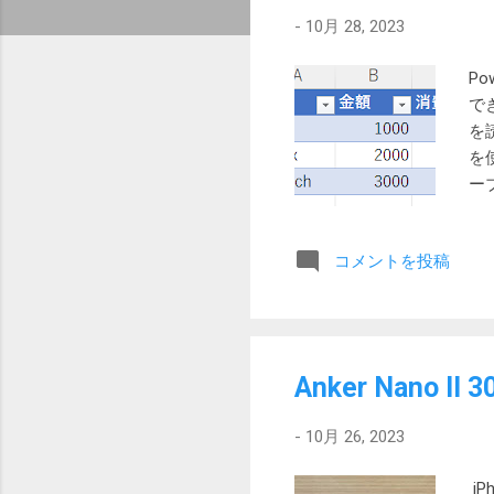
-
10月 28, 2023
Po
でき
を
を
ー
ョ
し
コメントを投稿
る
て
ま
ー
了：
Anker Nano
を
費税
-
10月 26, 2023
列か
込
i