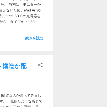
しました。 当初は、モニターか
えないため、iPad Air の
用に一つUSB-Cの充電器を
タイプA -> USB-Cの
ー。という事で、いつものア
て気が付いたのは、ACプラグ
続きを読む
らむしろいいけれど、それな
ったからよいのですが。 普
レス充電し、急ぐ時には直結しよう
0mm (プラグ部を含まない) 重
0V=2.0A / 20.0V=1.5A (最大
リスト構造か配
ジ内容 Anker Nano II 30W、
ト 製品型番 A2665N11
なのか配列構造なのか調べてみまし
ます。一見似たような感じで