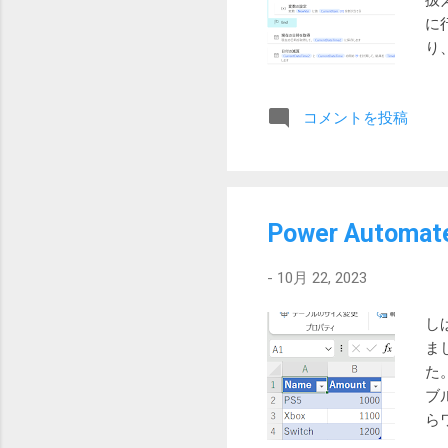
扱
に
り、
の場
の
コメントを投稿
5.
だ
素
度
は
Power Autom
-
10月 22, 2023
し
ま
た
ブ
ら
には