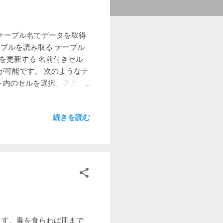
たため、テーブル名でデータを取得
lのテーブルを読み取る テーブル
を更新する 名前付きセル
が可能です。 次のようなテ
ート内のセルを選択」アクシ
前： テーブル1[[#見出
りますが、これだと集計行があ
続きを読む
読み取る」アクションを使っ
最初の行に列名が含まれてい
はデータテーブルの行数です。デ
きます。 開始値： 0 終
ブル項目を更新する」アクション
xcelData% 列： 消
* 0.1% ExcelDataの 金額
列の LoopIndex行に書き
めています。毒を食らわば皿まで