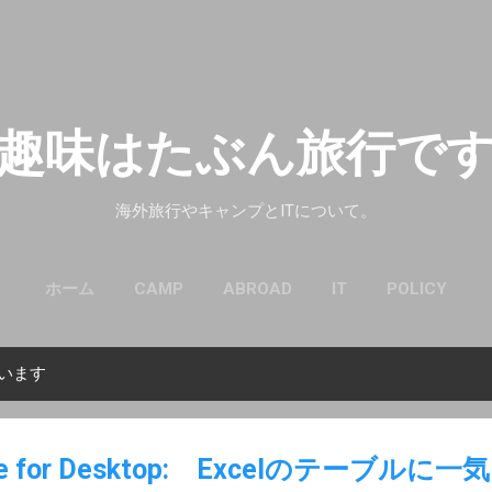
スキップしてメイン コンテンツに移動
趣味はたぶん旅行で
海外旅行やキャンプとITについて。
ホーム
CAMP
ABROAD
IT
POLICY
ています
ate for Desktop: Excelのテーブル