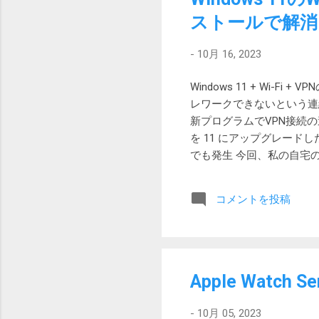
オルタネートモード ラトックシス
ストールで解消
正規認証品！ Certified S
20V/5A なので、100W
-
10月 16, 2023
りのため、価格も実売3,690
Windows 11 + W
レワークできないという連絡が
新プログラムでVPN接続の速
を 11 にアップグレー
でも発生 今回、私の自宅のテレ
の問題が発生しました。 
とても遅いので問題が起こ
コメントを投稿
です。 暗号化プロトコルは
Windows 11 のクリ
にしてみたり、Auto-tu
ンインストールしてみたと
をリセットしていました。
Apple Watch 
Windows 10 に戻
ンプや旅行の時にテザリングが使
-
10月 05, 2023