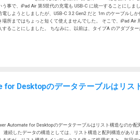
いう事で、iPad Air 第5世代の充電も USB-C に統一することに
電しようとしましたが、USB-C 3.2 Gen2 だと 1m のケーブルしか使
き場所まではちょっと短くて使えませんでした。 そこで、iPad Air 
入することにしました。 ちなみに、以前は、タイプA のアダプターから、
ーブルで充電していました。 選択条件は安い 30W 対応アダプタ
カーのサイトで検索をして、Nano II 30W を選択しました。 届い
収納式ではない事。持ち運び用には邪魔です。 うちは自宅用だか
そんなにコンパクトである必要もなかった気がします。まあ、安か
、iPad Air の 充電台 Magic Keyboardにつないで、ワイヤ
いました。 Amazonで2,990円。 製品仕様 サイズ 約38 ☓ 32 ☓ 3
47g 入力 100-240V~ 1A 50-60Hz 出力 5.0V=3.0A / 9.0V=3.0A / 15.
mate for Desktopのデータテーブルは
W) | PPS出力: 3.3-11.0V=3.0A / 3.3-16.0V=2.0A (最大30W) パッケー
説明書、18ヶ月保証 + 6ヶ月 (Anker会員登録後) 、カスタマーサポー
ラック) / A2665N21 (ホワイト)
wer Automate for Desktopのデータテーブルはリスト構造
。 連続したデータの構造としては、リスト構造と配列構造があり