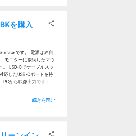
いでしょう。 充電器も含め
れ位ずれても充電できます。
属のケーブルを使います。収
0NBKを購入
仕方を選ぶ必要がありそう
合わせるときちんと収まら
行に持っていけますけど。
urfaceです。 電源は独自
いるし、モニターに接続したマウ
。 USB-Cでケーブルスッ
に対応したUSB-Cポートを持
、PCから映像出力できる
リします。 映像出力には
ろ、充電と周辺機器の共有
続きを読む
のケーブルはUSBオルタネ
ブルを選んでみました。
ALTモード対応○」と書かれていま
を流せるオルタネートモードを利
ケーブルのマルチユース化、
がクリーンイン