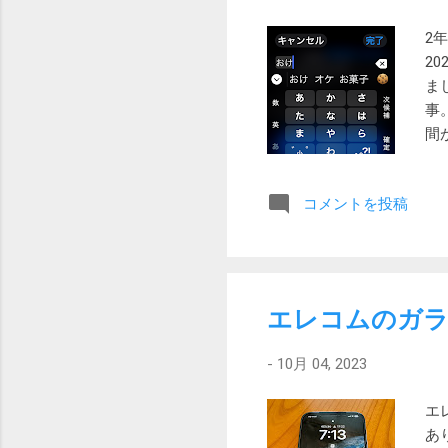
15 追記 今朝、VPN
ました。 ローカルに戻ってみる
2
ままで、まる...
20
ま
事
間
レ
と
コメントを投稿
S
は
が
が
44
エレコムのガ
で
で
-
10月 04, 2023
で
時
エ
第
あ
ダ