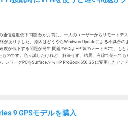
テム USB3-CC5P10NBK 今回購入した、ケーブルは次の通り、 USB
UPERSPEED+ 対応なので、最大10Gbpsの通信速度に対応。 USB Power
に対応。 3重シールド 金メッキピン ケーブル長1m ケーブル太さ 4.6mm 
円（10%ポイントバックがあるので、実質3,358...
i-Fi + VPNの通信速度低下問題 数か月前に、一人のユーザーからリモー
ありました。原因はどうやらWindwos Updateによる不具合のようで
度が低下する問題が発生 問題のPCは HP 製のノートPCで、もともと
ドしたものです。色々試したけれど、解決せず、結局、有線で使っても
ワークPCをSurfaceから HP ProBook 650 G5 に変更した
まず、VPNへの接続自体が遅くて、そのあとリモートデスクトップ
るかもしれないという意味のメッセージが表示されます。実際に
 L2TP/IPsec を使っていて、有線接続すると解消するので、や
ーンインストールで解消 Bing Chatに聞いて、リモートネットワーク
ningを無効にしてみたりしたけれど、効果はありませんでした。 そこで、W
ころ、なんとあっさり解消しました。 最初のユーザーの時は、設定-
以前から思っていた通り、この方法ではPCが完全に初期化されない
Series 9 GPSモデルを購入
さないといけないかと思っていたので、解消できてよかったです。自宅は
えないとアウトですから。 Windows Update後に再発したけれど2