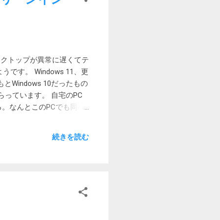
 3.1 Gen2 USB-IF
 Delivery対応 最大
USB 3.1 としては全部入
トデスクトップが異常に遅くてテ
す。 Windows 11、更
Windows 10だったもの
らっています。 自宅のPC
ところ。なんとこのPCでも同様
を開始すると、通信速度が
操作に支障をきたすほど遅い
続きを読む
はり上記の問題だと思います。
のゲートウェイを使わないよう
indows 11 をクリー
>システム->回復からPC
ようです。 最悪は、
有線で何とかなっても、キャ
3H2で解消 2023-11-