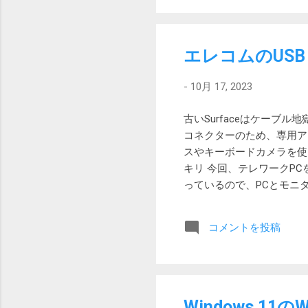
た
て
充
エレコムのUSB 3
ま
で
-
10月 17, 2023
な
古いSurfaceはケーブル
コネクターのため、専用アダプ
スやキーボードカメラを使う
キリ 今回、テレワークPCをH
っているので、PCとモニ
し、マウスやキーボードも
オルタネートモード対応ケ
コメントを投稿
はできたけれど、映像出力
ートモードには非対応だっ
USB3.1ケーブル(認証品、US
す。 エレコムのサイトには、
用することができます 」
Windows 1