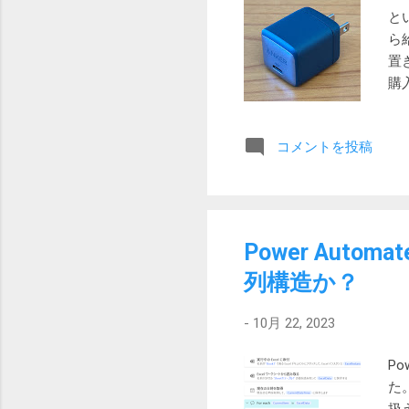
と
ら給
置
購
ケ
ン
コメントを投稿
が
ら
段は
と思
さ 約
Power Auto
30
列構造か？
取扱
(ブ
-
10月 22, 2023
Po
た