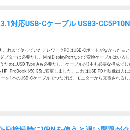
よりも厚かったので今一つでしたが、概ね自宅で使うのでこれでよ
5,490円というのは安く感じます。これはいい買い物でした。 こ
電できない時はハデに点滅して教えてくれます。 AppleWatch付
.1対応USB-Cケーブル USB3-CC5P1
りが悪いため、水平に置くか、立てて置くかで、ケーブルの収納の
す。水平に合わせると、充電部分が垂直に立たないし、立てるのに
くなります。 結構な厚みがあって驚きました。まあ、なんとか旅
地獄 これまで使っていたテレワークPCはUSB-Cポートがなかった古いS
ターは必要だし、Mini DisplayPortなので変換ケーブルは
ためにUSB Type Aも必要だし、ケーブルが3本も必要な構成でした
P ProBook 650 G5に変更しました。これはUSB PDと映像出力
ターを1本のUSB-Cケーブルでつなげば、モニターから充電されるし
モニターのUSBポートにつないだものが使えるしで、非常にスッキ
ーブルが必要 早速、手持ちのUSB-Cケーブルでつないでみたとこ
はできませんでした。そうじゃないかと思っていましたが、手持ち
たようです。 というわけで、信頼しているエレコムからUSBケー
B Type-C(TM) to USB Type-C(TM)) 仕様のところにも、「
「 USB 3.1に対応したUSB Type-Cは、USB規格以外の信号
と書かれています。 オルタネートモードについてはこちら。 USB
1のWi-Fi接続時にVPNを使うと遅い問題