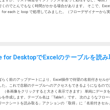
えますが、リスト構造をインデックスを使って処理すると、毎回デ
行くのでとんでもなく時間がかかる場合があります。 そこで、Excel
for each と loop で処理してみました。（フローデザイナーから実行
合 3回の実行結果は次の通りです。 5.1107767秒 5.2474678秒 4.964
実行結果は次の通りで、なんと予想に反して、ほとんど差がありませんでし
2053178 5.005117 試しに、500行に増やして一回試してみたところ、
けでした。 内部的に配列構造なのか、リスト構造でインデックス
のアドレスを参照できるようなテーブルを持っているのかもしれま
の簡単な処理では大差がないことがわかりました。気にせずに利用
、余計なインデックス変数を使わない for each の方が好みですが。
ate for DesktopでExcelのテーブルを読
ばらく前のアップデートにより、Excel操作で待望の名前付きセル
した。これで念願のテーブルへのアクセスもできるようになるので
。 （各画像をクリックすると大きく表示できます） 単純にデータを
ルを作成します。テーブル名は「Table1」です。 次のようなフローを
ワークシートを読み取る」アクションの「取得」に「名前付きセル
「Sheet1!Table1[#すべて]」を指定します。「Sheet1!Tabl