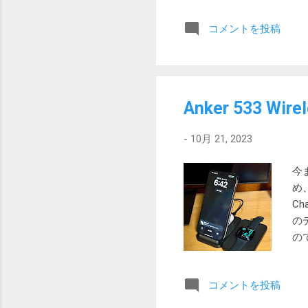
得
コメントを投稿
Ex
う
ま
す
す
Anker 533 Wir
指
取
-
10月 21, 2023
含
設
今
ン
め、
を表
Ch
す。
の
す
の
す。
取
す
コメントを投稿
を
を