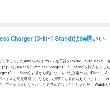
できます。（追記：シート指定は不要でした。後述） 実行すると
celDataの内容は次の通りです。 列名を読み込む 上の例では、列名が Col
になってしまい扱いづらいです。テーブルの列が追加や削除された
せん。 そこで、ひと手間加えて列名を読み込むようにします。 次
。 「Excelタークシート内のセルを選択」アクションを使って一旦
。 「選択」には「名前付きセル」を指定します。 「名前」には「Sheet1
eless Charger (3-in-1 Stand)は結構いい
定します。 「Excelからワークシートを読み取る」アクションを
ります。 「取得」に「選択範囲の値」を指定します。 「詳細」の
まれています」をオンにします。 実行するとデータテーブルの列名に
定されています。 読み取り処理 参考までに読み取り処理の例を示します。
まで使っていたAnkerのワイヤレス充電器をiPhone 12 Pro Ma
を使って、ExcelDataをループします。 CurrentItemから列名
代わりにAnker 533 Wireless Charger (3-in-1 Stand)を購入しました。 
示します。 値の指定は %CurrentItem['Name']% や %CurrentItem[
arger (3-in-1 Stand) 以前から気になっていた充電台で、iPhone、Appl
 Power Automate for Desktopのデータテーブルがリスト
デバイスを充電可能で、なおかつ携帯性も兼ね備えています。 これまで
。行の追加削除アクションが用意されているところを見るとリスト
で、ワイヤレスになったことで簡単でスッキリしました。 Watch
 リスト...
り外しが簡単になりました。前は持ち上げると磁力でケーブルがつ
手間が必要でした。といっても、慣れれば片手でもできましたが。 iPho
置く部分がシリコーンぽい柔らかい素材になり、精神衛生上これは
表すLEDも下のバー全体が青く光るようになりわかりやすくなりま