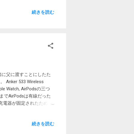
次の変数が生成されます。
続きを読む
umn1, Column2 のよ
ときにも問題を起こしかね
のようなフローを作成しま
テーブル全体を選択しま
!Table1[#すべて]」を
使ってテーブルの内容を読み
「範囲の最初の行に列名が
Excelテーブルの列名が
 For each アクショ
xと一緒に父に渡すことにしたた
を使って値を取り出しメッセージ
Anker 533 Wireless
'Amount']% のようにしま
e Watch, AirPodsの三つ
構造なのか配列構造なのか不明で
AirPodsは有線だった
構造ではないかと思いま
も充電器が固定されたため、
いてきたため、充電器を離
neの充電台は、iPhone
続きを読む
いいです。また、充電状態
した。 肝心の携帯性は思っ