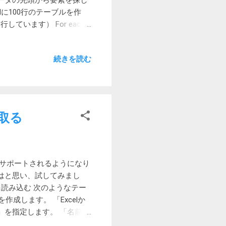
ータの先頭から要素を探し
に100行のテーブルを作
しています） For each
2241秒 Loop の場合 3回
た。 5.3192766
続きを読む
25.1092814と5倍になった
を指定した際に、該当する要
せん。 とりあえず、この程
できるようです。 私自身
み取る
がサポートされるようになり
はと思い、試してみまし
読み込む 次のようなテー
作成します。 「Excelか
」を指定します。 「名前」
e1」を指定すればデータ行のみ取