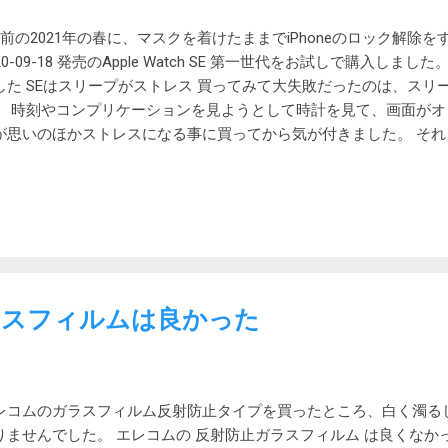
とリモートデスクトップを使って社内に接続して作業をしていたところ
とWindows Updateが適用中でした。 Windows Update
年前の2021年の春に、マスクを着けたままでiPhoneのロック解除
20-09-18 発売のApple Watch SE 第一世代をお試しで購入しました。 A
した SEはスリープがストレス 買ってみて大失敗だったのは、スリ
。 時刻やコンプリケーションを見ようとして時計を見て、画面が
が思いのほかストレスになる事に買ってから気が付きました。 そ
トレックは当たり前だけれど、見れば即時刻がわかるタイムラグ0
不便に感じるのは当然でした。 そこで今回購入したのが Series 9です。
eries 5以降のApple Watchは常時点灯になっています。 今回使
良かったと思いました。 タイムラグはないし、いちいち腕をひね
できるのはやはり便利でした。机で仕事をしながら、チラッと腕を
できます。電車の中でも、手首をちょっとひねれば通知を見ることができ
mmが39,800円からで、Series 9 45mm が64,800円からなので、
ラスフィルムは良かった
も私はSeries 9を選択します。 フリックで文字入力ができる Serie
の文字入力ができるようになっています。 ちょっと返信したいと
した。 SEでも音声入力は可能でしたが、時と場所を選びます。 その他の
点灯だけでなく、その他の機能もSEよりついています。 血中酸素セ
レコムのガラスフィルム反射防止タイプを買ったところ、白く濁る
3世代の光学式心拍センサー（SEは第2世代） 皮膚温センサー デュアルコ
りませんでした。 エレコムの 反射防止ガラスフィルム は良くなか
ブルタップのジェスチャー 画面輝度が最大2,000ニト（SEは1,000