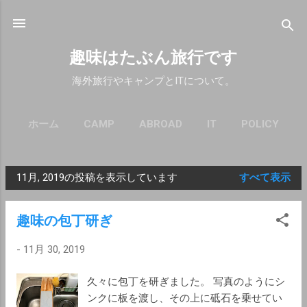
スキップしてメイン コンテンツに移動
趣味はたぶん旅行です
海外旅行やキャンプとITについて。
ホーム
CAMP
ABROAD
IT
POLICY
11月, 2019の投稿を表示しています
すべて表示
投
稿
趣味の包丁研ぎ
-
11月 30, 2019
久々に包丁を研ぎました。 写真のようにシ
ンクに板を渡し、その上に砥石を乗せてい