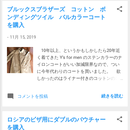
ろを後から 4GB 追加して 8GB で使ってきま
いある部屋があり、待合室のようにベンチが並んでいま
ブルックスブラザーズ コットン ボ
した。 Digital Photo Professional 4 キャノン
す。以前はここでみんな待っていたんだと思います。 9時
ンディングツイル バルカラーコート
の写真編集ソフトDPP4(Digital Photo
半開始のところを、9時29分にゲートを通ったつもりが、既
Professional 4) を使うとサムネイル表示に
を購入
に先客が数名いました。どうやら時間前でも入れてくれる
異常に時間がかかり、フォルダーを切り替
ようです。 順番に名前を呼ばれて窓口に行きます。窓口は
-
11月 15, 2019
えるたびに待たされるため、写真を編集す
クレムリン宮殿のチケット売り場で見たのと同じ、金属の
る気力がなくなります。そのため、先日の
ケースを使って書類をやり取りする仕組みでした。ロシア
10年以上、というかもしかしたら20年近
スペイン旅行どころか去年の中国の写真す
から窓口セットを持ってきたのでしょうか？ 私たちのしば
く着てきた Y's for men のステンカラーのナ
ら編集できていない状態です。 パフォーマ
らく前の若い男性は、写真は必要ですか？ と金髪の係員
イロンコートがいい加減限界なので、つい
ンス タスクマネージャーのパフォーマンス
に聞いて、もちろんと言われていました。そしてさらにバ
に今年代わりのコートを買いました。 欲
を見ると、搭載メモリー 8GB に対してコミ
ウチャーだけ持っていて申請書も書いていなかったようで
しかったのはライナー付きのコットンのス
ット済みメモリーが 14.1GB に達していま
す。...
テンカラーコート。これまでのコートはラ
す。 つまり実際に使用しているメモリー
イナーどころか裏地すらなく、防寒性がだ
(14.1GB)が搭載メモリー(8GB)をオーバーし
続きを読む
コメントを投稿
めでした。ライナー付きのコートを見るた
ている状態です。これではファイルキャッ
びにうらやましい…、と思っていました。
シュも満足に効きそうに有りません。 いい
今回購入したのは、いつものブルックス
加減何とかしようと思い、メモリーの増設
ロシアのビザ用にダブルのバウチャー
ブラザーズの「コットン ボンディングツ
に踏み切ることにしました。 バッファロー
を購入
イル バルカラーコート」。商品番号：
MV-D3U1600-8G 安いメモリーを買うと相性