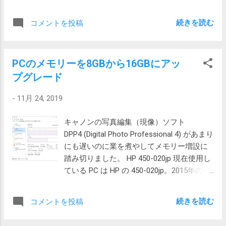
うすれば研ぐのも楽だし、集中できるので
制に代わっていて予約が取れず、仕方なく大枚4500円を払
研ぎ上りも良いでしょう。 ここから下は
って取得してもらいました。 今回は大使館 前回の轍を踏ま
続きを読む
コメントを投稿
2020/8/25に追記 片刃と両刃 こちらのペー
ないために今回は11月に入ってすぐに活動を開始しまし
ジに片刃と両刃の違いが書かれています。
た。 バウチャーは前回同様怪しげなロシアの旅行社で取
片刃は魚や野菜に、両刃は調理全般に。包
得。今回は一向にメールがこないと思ったらたまたまロシ
丁 の刃形状について聞いてきました 両刃は
PCのメモリーを8GBから16GBにアッ
アの祝日でした。翌日には無事に届きました。 申請書を作
まっすぐ切れるので、切る、刻むに向いて
プグレード
って大使館の サイト で予約。4名分なので1分刻みで4つ予
いて、片刃は、斜めに切れていくため、魚
約を入れました。1回に1名しか処理してもらえないようで
をおろしたり、サクを削いだり、野菜の皮
-
11月 24, 2019
す。 当日 当日、大使館に行ってみると、思ったより大使館
をむくのに向いていそうです。 ペティナイ
が大きくてびっくり。立派な塀があって、ビザの処理をし
キャノンの写真編集（現像）ソフト
フで皮をむくのは難しい...
てくれる領事部の入り口も頑丈な鉄格子のドアがついてい
DPP4 (Digital Photo Professional 4) があまり
ます。 よく考えてみると外国の大使館に行くのはこれが初
にも遅いのに業を煮やしてメモリー増設に
めてでした。今までケニアやインドのビザを取ったことが
踏み切りました。 HP 450-020jp 現在使用し
あるけれど、それらは郵便で取得できました。 門をくぐる
ている PC は HP の 450-020jp。2015年の8
と小部屋があってそこで金髪のお兄さんに予約のあるなし
月に購入したもので税込み61,344円でし
を確認されます。予約のない方は残念ながらお帰りいただ
た。 CPUは Core i7-4790Tと第4世代なので
くことになりそうです。 小部屋を出ると、いったん外に出
続きを読む
コメントを投稿
第9世代まで販売されている今となってはレ
て再度建物に入り直します。 建物に入ると正面に小さい十
トロ感を感じます。 メモリーは 4GB のとこ
数畳くらいの部屋があります。そして右手にはその3倍くら