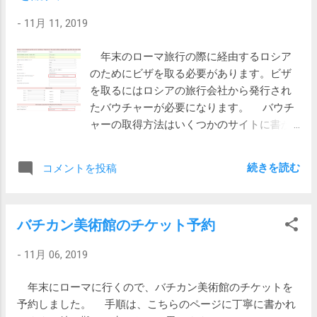
22856811 。バルカラーはステンカラーの別
問題等の不具合が生じる可能性があるので
-
11月 11, 2019
の言い方のようです。アメリカのサイトに
ここは多少高くともバッファローのちゃん
は見当たらないので日本オリジナルかもし
としたメモリーを買うことにしました。 以
年末のローマ旅行の際に経由するロシア
れません。 ちなみにステンカラーは
前から価格.comに登録してあって、先日価
のためにビザを取る必要があります。ビザ
Wikipediaによると 和製英語 らしい。ブルッ
格を見たら丁度2千円近く値下がりしていま
を取るにはロシアの旅行会社から発行され
クスブラザーズのアメリカサイトを見る
した。ずっと見てきましたがこんなに下が
たバウチャーが必要になります。 バウチ
と、 Single-Breasted Trench Coat などと書
ったのは珍しいです。これはもう買うしか
ャーの取得方法はいくつかのサイトに書か
かれていて、Wikipediaの通りトレンチコー
ないと思いクリックしました。 残念ながら
れています。例えばこことか。
トの一種とみなされているようです。 お
スロットは二つ埋まってしまっているの
https://neko-kuro.com/russia-tourist-visa
値段は、税抜価格 ¥79,000（税込価格：
で、増設するには買い換えるしかありませ
続きを読む
コメントを投稿
上記サイトではシングルのみでダブルの取
¥86,900）。コートフェアということで20%
ん。一枚だけ交換して12GBにするという手
り方が書かれていません。次のサイトでは
のポイントバック。購入したのは日本橋三
もあるかもしれませんが、気持ち悪いので
ダブルの説明があります。 https://extreme-
越のショップでした。 高いことは高いけ
ここは2枚交換して 16GB にすることにしま
バチカン美術館のチケット予約
travel.hatenablog.com/entry/2019/03/16/203
れど、着てみるとこれまでのナイロンコー
した。 価格は 8,080 円 x 2 = 16,160 円。 購
000 でも、画像が見あたらないので、投
トに比べててきめんに暖かいし、ライナー
入したのはイートレンド。これまで買...
-
11月 06, 2019
稿してみようと思います。 最初の日付の
によって長い期間着れるし、いい買い物だ
ところはロシアに最初に入国する日と、最
ったと思います。引退するまで使えそうで
年末にローマに行くので、バチカン美術館のチケットを
後に出国する日を入力しています。最後に
す。 なお、真冬に来ているコートはユニ
予約しました。 手順は、こちらのページに丁寧に書かれ
入力する日は飛行機の遅延やキャンセルに
クロのセールで買った1万円くらいのダウン