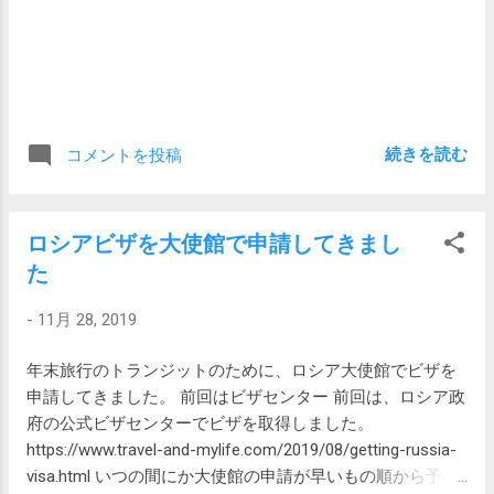
研ぐ自信がありません。 エーデルワイスは
もともと両刃なのですが、片刃に研いでい
ます。エーデルワイスはすべて同じ素材な
のでこういうこともできます。いい包丁に
なると硬い素材を軟らかい素材でサンドイ
ッチした日本刀のような構造になっている
続きを読む
コメントを投稿
ためこれはできません。 最近ヘンケルの包
丁を追加しました。ギフトでもらったカタ
ログから選んだものです。なんといきなり
ロシアビザを大使館で申請してきまし
切れ味が悪かったので、今日一緒に研いで
た
ちょっとはまともになりました。次回はま
じめに研いでキレッキレにしようと思いま
-
11月 28, 2019
す。 ちなみに 刃物のさくま のTEISAKU V
金1号は買った時から驚くほど良く切れまし
年末旅行のトランジットのために、ロシア大使館でビザを
た。 うまい料理はいい包丁から。サラダの
申請してきました。 前回はビザセンター 前回は、ロシア政
トマトの断面は味に直結します。もっと
府の公式ビザセンターでビザを取得しました。
も、私自身は料理はパスタしか作りません
https://www.travel-and-mylife.com/2019/08/getting-russia-
が… 今後は毎月まめに研ぐつもりです。そ
visa.html いつの間にか大使館の申請が早いもの順から予約