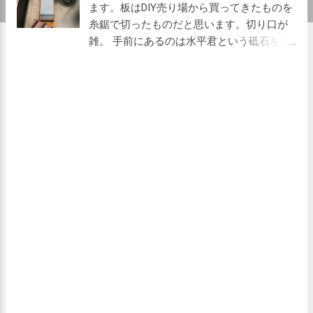
ます。板はDIY売り場から買ってきたものを
糸鋸で切ったものだと思います。切り口が
雑。 手前にあるのは水平君という砥石を削
って砥石の平面を出す道具です。砥石の表
面が歪んでいるとうまく研げません。包丁
を研ぐのが終わったら次回に備えて砥石も
研いでおきます。表面についているグレー
の汚れは上の砥石が削れたものです。 砥石
は研ぐ前に次の写真のようにバケツに入れ
て水をしみこませておきます。砥石が乾い
ているとよく研げません。研いでる最中も
乾いたらバケツから水を補給します。 緑色
の砥石は荒砥。なまり切った包丁を大雑把
に研ぐのに使います。 研いだ後は試し切
り。今回はニンニクを切って、ガーリック
オイルを作っておきました。パスタなどに
使えます。 包丁は 日本橋木屋 のエーデル
ワイスを昔から使っています。本当は両刃
のいい包丁が欲しいのですが両刃の包丁を