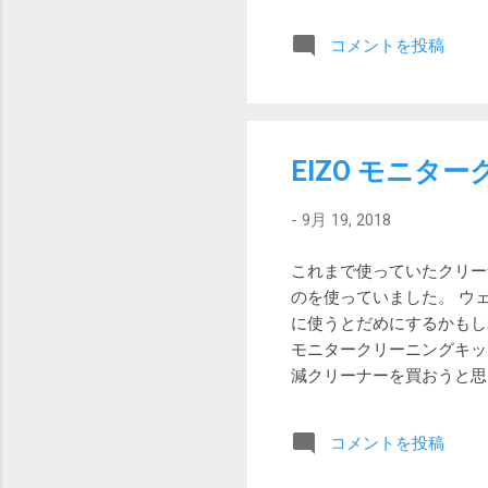
さ）
板
コメントを投稿
天
初
ば
ま
や
EIZO モニター
り
て
-
9月 19, 2018
く
し
これまで使っていたクリー
のを使っていました。 ウ
に使うとだめにするかもし
モニタークリーニングキット
減クリーナーを買おうと思い
はないですか。 レビュー
ビックカメラで税込み1,29
コメントを投稿
ク。 驚くほどよく汚れが
モニターの汚れに向かって