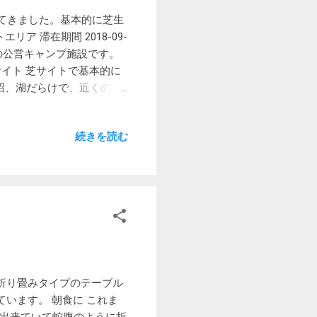
た。 うちのが蓋を所望した
てきました。基本的に芝生
 来週の無印 南乗鞍で使
 滞在期間 2018-09-
っていたリバーライトのフ
mの公営キャンプ施設です。
使う前に油返しをする必要が
イト 芝サイトで基本的に
でした。 今回のフライパン
沼、湖だらけで、近くの道
た蓋もぴったりです。これな
雨のときはもちろん、夜露
、E地区 開けた芝サイト
続きを読む
は曖昧で番号も打ってなくて、
は小川を挟んで橋でつながっ
撤収後のD地区 E地区 F地
からB地区。 B地区の奥は行
トは、オドロオドロしさが
たが、トイレも炊事棟も最
 キャンプ用品 販売品は
。 以前はコッフェルを借り
ころにセブンイレブンがあ
折り畳みタイプのテーブル
で足を伸ばすと地酒の店「
います。 朝食に これま
 温泉 休暇村は普通の宿泊