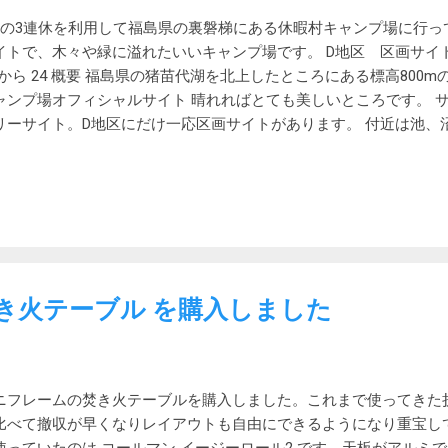
やすくて性能もそこそこだと思われる厚板フライパンにしてみまし
月の3連休を利用して福島県の裏磐梯にある休暇村キャンプ場に行っ
でそちらとセットの商品にしました。 雑貨ショップドットコムページ
イトで、木々や緑に溢れたいいキャンプ場です。 D地区 区画サイトエリア
予定です。 届きました 届いたので開梱してみたところ、今まで使
2 から 24 概要 福島県の猪苗代湖を北上したところにある標高800
イパンとは別物でした。 これまで使っていたフライパンは鉄で、
ャンプ場オフィシャルサイト 晴れればとても美しいところです。 サ
り、その際の酸化皮膜で油膜を作り焦げ付きなどを防ぐというもの
リーサイト。D地区にだけ一応区画サイトがあります。 付近は池、
窒化鉄ということで、色からして違っています。 セットで購入し
には冠水注意の看板も立っています。そのためか、水はけが悪く、
.
濡れても地面がぐしょぐしょします。防水シューズ必須です。 D地区
す。 D地区には一応10m × 10m の区画サイトがあります。境界
タッフからの指示もありません。フリーサイトに近いです。 DとE
います。 到着時のD地区の空 D地区のはずれ D地区の隣を流れる小川 
 芝の生えた林間サイト的なところで美しいです。 B地区 E地区方向
たことがないかもしれません。 常設テントサイト 常設テントサイ
の焚き火テーブル を購入しました
りおすすめできません。 炊事棟、トイレ 訪れたのは数年ぶりでし
建て直したのかと思うくらいきれいでまじまじと見てしまいました。
れほどでもありませんが、レンタル品は一通り揃っているようです
、今回は鉄板とイスを一脚借りました。 食材 駅から車で数分のと
ニフレームの焚き火テーブルを購入しました。これまで使ってきた
ます。 猪苗代まで行けばヨークベニマルがあります。 会津若松ま
比べて撤収が早くなりレイアウトも自由にできるようになり重宝して
津酒楽館 」があります。 喜多方まで行って朝ラーメンも一つです。