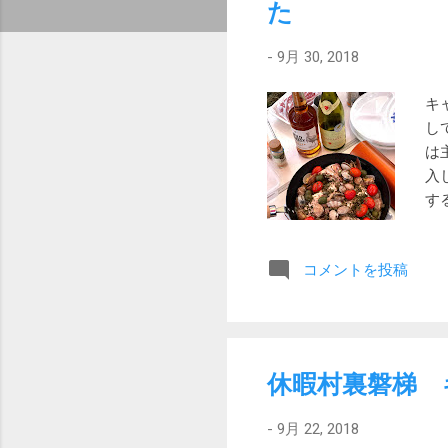
た
-
9月 30, 2018
キ
し
は
入
す
が
し
コメントを投稿
な
ラ
属
フ
ン
休暇村裏磐梯 
つ
は
-
9月 22, 2018
板