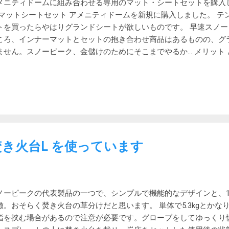
いといっても安酒にありがちなくどくてベタベタした甘さとは別
メニティドームに組み合わせる専用のマット・シートセットを購入
す。うちの正月の酒はこれです。 なんでも伝説の杜氏が、このと
 マットシートセット アメニティドームを新規に購入しました。 テン
のホー...
トを買ったらやはりグランドシートが欲しいものです。 早速スノ
ころ、インナーマットとセットの抱き合わせ商品はあるものの、グ
ません。スノーピーク、金儲けのためにそこまでやるか… メリット
ズで使ってみて、あのインナーがあると快適なのは事実です。厚み
されるし、断熱性もそこそこあるし、銀マットと違って滑ることも
是非一度使ってもらいたいがためにセットにするというのもわから
げ句に、ポチッとしてしまいました。 デメリット インナーマット
です。以前は持て余して使うのをやめたくらいですから。 今回の
ズ4のものに比べると大分コンパクトで、他の機材のコンパクト化
らまあいいかなというレベルです。 仕様 ［アメニティドーム フロ
焚き火台L を使っています
、収納ケース 材質：表生地／68DポリエステルタフタPU加工、 中
地／68DポリエステルタフタPU加工 収納サイズ：95×13×48（h）cm
：257cm x 257cm × 6mm 実測 ［アメニティドーム フロアシ
ス 材質：75Dポリエステルタフタ、PUコーティング、耐水圧1,80
ノーピークの代表製品の一つで、シンプルで機能的なデザインと、1
0×40cm 重量：0.6kg 購入場所 ビックカメラで税込み18,144円で
徴。おそらく焚き火台の草分けだと思います。 単体で5.3kgとか
通して1.8%ポイントバック クレジットカード払いで1.5%マイルバ
指を挟む場合があるので注意が必要です。グローブをしてゆっくり
に使ってきました。 グランドシート 当たり前にグランドシートだ