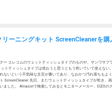
37cm 収納...
に隙間があり細かいものが落ちる 天板に隙間があり上においたも
板に隙間があり醤油や汁などがこぼれて垂れる 足が比較的複雑な
心者にはわかりにくい組立方法 天板が少したたみにくい 収納ケース
る 安い割にはそれなりに質感があり、それなりに重宝するし、代
で見当たらなかったので使ってきました。 しかし、いつも撤収時
、収納するのが手間だと思っていました。 今回、ユニフレームの
クリーニングキット ScreenCleaner
、そちらに買い換えることにしました。 UNIFLAMEの焚き火テーブ
も天板が木製になったら、安くて比較的速やかに組み立てられるく
でもないものになっていそうです。 2021/12/30 追記 現在は、
ています。 スノーピークのワンアクションローテーブル竹を購入し
ナー エレコムのウェットティッシュタイプのものや、サンワサプ
ェットティッシュタイプは使おうと思うともう乾いていて使えない。
れないという不気味な文言が書いてあり、なおかつ汚れ落ちもよくあ
 ScreenCleaner 先日、またウェットティッシュタイプが乾き
ました。 Amazonで検索してみるとモニターメーカー、EIZO
を見ると驚くほど高評価でよく落ちると書かれています。 EIZOなの
0円。10%ポイントバック。 ハピタスで1.8%ポイントバック。 カー
落ちる 昨日の夜届いたので、今朝使ってみました。 その結果、本
直接ワンプッシュずつスプレーします。 付属の布で拭き取ったと