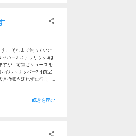
て汚れを落としていたのが
ぎました 職場に持っていっ
かし、残念なことに大して
す
 自宅のモニターは、汚れ
落ちが今ひとつだったので、
す。 それまで使っていた
リッパー2 ステラリッジ3は
ますが、前室はシューズを
レイルトリッパー2は前室
設営撤収も濡れずに行えま
の傾斜が強く快適とは言い
そこで購入したのがアメニテ
続きを読む
ので、奥側が狭いということ
も一つ出入り口を追加して
を伸ばさなくても操作できる
入りすることも出来ます。
こともでき使い勝手が良い