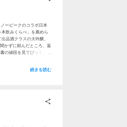
で寝袋に足を入れて座り、前
ければあの世行きです。 高
いても安心して寝ていること
狭くてすみます。狭い区画
スノーピークのコラボ日本
 キャンプから帰った際に
８本飲みくらべ」を薦めら
には小さい方がテント内が温
て出品酒クラスの大吟醸、
いのでLサイズのスーツケ
も聞かずに頼んだところ、返
使って北海道や海外にキャ
求書の値段を見てびっくり。
居住性は今一つで、高さが
円以上…だと… まあ買っ
ました。 そしたら、一本
続きを読む
ど、高いわけです。味と値段
瀧 純米大吟醸 慎吾の一本
敵するほどの旨さで値段も匹
 メーカー商品ページ 白瀧
醸 斗瓶囲い お福酒造とい
た
いを醸し出しています。価格
比べセットに入っていたわけ
味わいで、伝説に出てくる