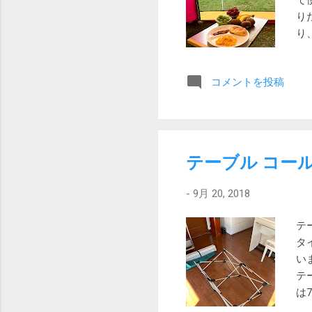
で
施
り
猪
り
た
正
コメントを投稿
ル
の
は
り
っ
テーブル コー
割
で
-
9月 20, 2018
ろ
ー
テ
す
タ
並
い
で
テー
ま
は
メ
ア