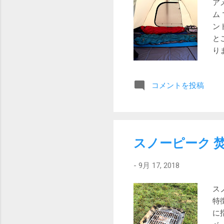
甘露を彷彿とさせます。甘
ア
盆をイメージさせる甘さで
ム
そうです。今見るとメーカー
ン
と
り
ー
減
コメントを投稿
が
挙
点
ー
な
スノーピーク 
体
生
-
9月 17, 2018
ズ
ー
ス
2
特
を
に
休