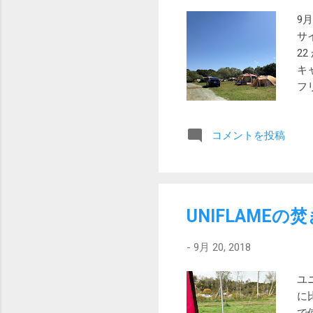
い
9
の
サ
用
2
ラ
キ
あ
フ
は
路
ら..
で
コメントを投稿
で
ス
て
区
っ
UNIFLAME
あ
近
-
9月 20, 2018
そ
て
ユ
り
に
會