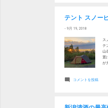
消えました！ びっくりで
嘘のようです。 試しに職
て、サンワサプライのクリ
テント スノー
変わりませんでした… 汚
が比較的新しいので、サク
-
9月 19, 2018
それなりのクリーニング能
ス
テ
山
置
が
す
難
コメントを投稿
ィ
は
あ
た
サ
新潟清酒の最高