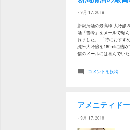
で
室
-
9月 17, 2018
い
が
新潟清酒の最高峰 大吟醸
サ
酒「雪峰」をメールで頼ん
バ
れました。 「特におすす
ま
純米大吟醸を180mlに
ー
信のメールには喜んでいた
ン
１万円です。 一体、なに
な
てしまった以上劣化しない
コメントを投稿
以外はどれもこれもうまい
に納得しました。 そのう
ほのかな甘さとスッキリし
敵するほどで税抜き四合5
酒造と言えば上善如水が有
アメニティドー
うと甘口の酒で今ひとつ好
も四合税込み5,400円と
-
9月 17, 2018
ではありません。 吉乃川