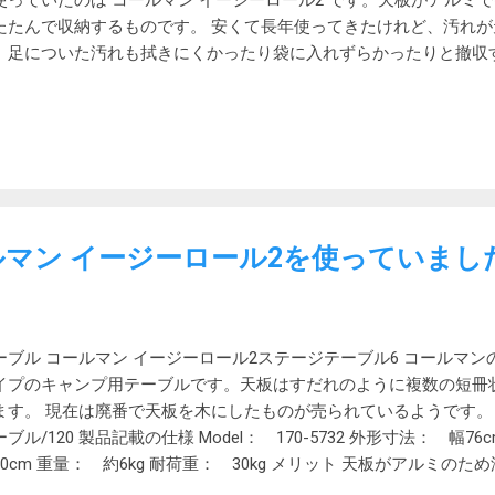
使っていたのは コールマン イージーロール2 です。天板がアルミ
設もあって、そちらには温泉もあります。ただしキャンプ客は利用
たたんで収納するものです。 安くて長年使ってきたけれど、汚れ
苗代方面に向かうと、すぐに香...
、足についた汚れも拭きにくかったり袋に入れずらかったりと撤収
。 組み立てについてもちょっとわかりにくい部分があり、久々に
しく組み立てられないか時間がかかっていました。 UNIFLAME 
2に嫌気が差しているときに見つけたのがこの焚き火テーブル。 も
ようですが、これまで目にした記憶がなく、していたとしても通常
思わなかったのかもしれません。 4台の組み合わせ 一つだけでは
ませんが、4つ買って組み合わせたらどうだろうと思い検索してみ
ている方々がいます。 4つ組み合わせれば概ねイージーロール2程度
ルマン イージーロール2を使っていまし
して、間に焚き火台を置くこともできるし、上に七輪を置いても良
、焚き火を囲んで一人一台もしくは二台ずつサイドに置くのも良さ
では横一列に並べて座るのも良さそうです。 組み立てない状態での
ムMを購入したので、今後はスクリーンタープを使わずテントのみ
ーブル コールマン イージーロール2ステージテーブル6 コールマ
。 テント内に座るので低いテーブルが必要です。焚き火テーブル
イプのキャンプ用テーブルです。天板はすだれのように複数の短冊
べれば、それだけでテーブル代わりになりそうです。 飛行機キャン
ます。 現在は廃番で天板を木にしたものが売られているようです。
北海道や九州に行ってキャンプをしようと思っています。2台だけ
ブル/120 製品記載の仕様 Model： 170-5732 外形寸法： 幅76cm 
す。 専用トートバッグに入れた状態でも 108Lのスーツケースに入
70cm 重量： 約6kg 耐荷重： 30kg メリット 天板がアルミの
ニティドームSの前室に2つ並べて置くのも良さそうです。 仕様 サイズ
ルミのため比較的熱いものも置ける 比較的速やかに組み立てられる 