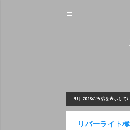
9月, 2018の投稿を表示して
投
稿
リバーライト極J