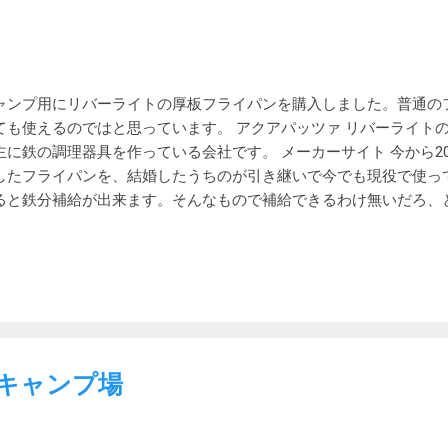
ャンプ用にリバーライトの厚板フライパンを購入しました。普通の
ても使えるのではと思っています。 アクアパッツァ リバーライトの
主に鉄の調理器具を作っている会社です。 メーカーサイト 今から2
したフライパンを、結婚したうちのが引き継いで今でも現役で使っ
ると鉄分補給が出来ます。そんなもので補給できるわけ無いだろ、
、なんとひじきの鉄分は鉄鍋由来だったという話が。 日経新聞 真
ておいて損はないでしょう。 フライパンというとテフロンが思い
くて便利ではあるけれど、空焚きできないし、寿命も短くエコでは
イパンも適切に使用すれば焦げることはないようです。また、焦げ
タワシとクレンザーで磨いて復活させることも出来ます。 リバーライ
ライパン 26cm 今回キャンプ用に購入したのは極JAPANシリーズ、
。 先日のキャンプではフライパンを忘れてきて餃子をうまく焼け
キャンプ場
購入することにしました。 柄のない COCOpan も検討しました
面倒だし、鍋つかみが無くならないように注意も必要です。 いっその
を買おうかとも思いましたが、さらに荷物を増やすのもどうかと思