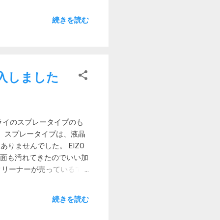
のが安定しない場合がある
続きを読む
作りで汚れを拭き取りにくい
に入れにくい 意外にかさ
わりになる良いテーブルが今
に汚れを取るのや、畳むの
焚き火テーブルの存在を知
を購入しました
ル を購入しました それにし
らいしかメリットがないろ
ワンアクションテーブルも併用
ました
ライのスプレータイプのも
 スプレータイプは、液晶
りませんでした。 EIZO
、画面も汚れてきたのでいい加
のクリーナーが売っているで
で品質も安心。 購入場所
ド払いで1.5%マイルバッ
続きを読む
当に驚くほどよく落ちます。
ころ、たちどころに汚れが