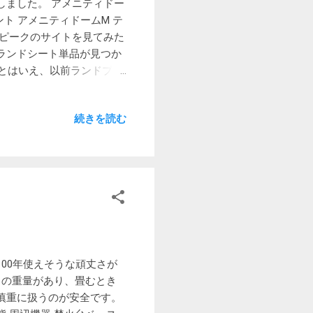
次元で慎吾の一本同様、和三
しました。 アメニティドー
きだけ出てきて仕込むのだ
ト アメニティドームM テ
ーピークのサイトを見てみた
ランドシート単品が見つか
 とはいえ、以前ランドブリ
があるので地面の凸凹は軽
ありません。 スノーピーク
続きを読む
んでもありません。 悩んだ
はとにかくかさばるのが難
インナーマットはランドブリ
が進んだ結果、これくらい
アマット］ セット内容：本
芯／発泡ウレタン5mm、 裏
 重量：1.7kg 使用サイ
ート］ セット内容：本体、収納ケ
0mmミニマム 収納サイズ：
00年使えそうな頑丈さが
、5%ポイントバック ハピタス
なりの重量があり、畳むとき
ック 実際に使ってみて 三連
慎重に扱うのが安全です。
なと思っていました。で