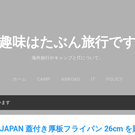
スキップしてメイン コンテンツに移動
趣味はたぶん旅行で
海外旅行やキャンプとITについて。
ホーム
CAMP
ABROAD
IT
POLICY
います
APAN 蓋付き厚板フライパン 26cm 