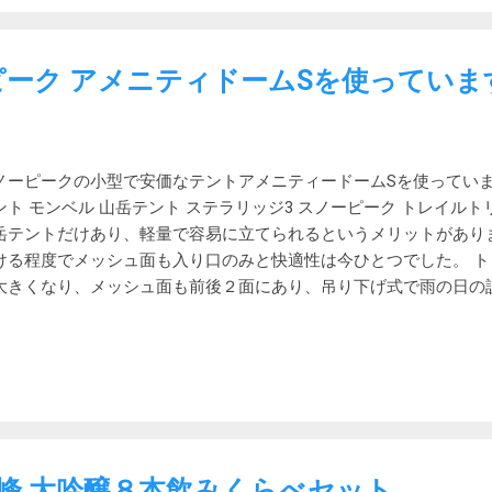
す。 職場のモニターにサンワサプライのスプレーを使って苦労し
場に持っていって使ってみようと思います。 職場のモニターは汚す
ーナーでは太刀打ちできなかったモニターを拭いてみました。 し
ピーク アメニティドームSを使っていま
れがモニターにこびりついていて、そう簡単には落ちないようです。
ッと落ちたようです。もっとも、これまでは自宅のモニターでも
力はあると思います。
ノーピークの小型で安価なテントアメニティードームSを使っていま
ント モンベル 山岳テント ステラリッジ3 スノーピーク トレイルト
岳テントだけあり、軽量で容易に立てられるというメリットがあり
ける程度でメッシュ面も入り口のみと快適性は今ひとつでした。 ト
大きくなり、メッシュ面も前後２面にあり、吊り下げ式で雨の日の
。ただ、いかんせん狭すぎました。入口側は良いのですが、奥の壁
いものがありました。 テント スノーピーク アメニティドームS 
ドームS。 メーカー商品ページ インナーは普通のドームテントな
ありません。 広めの前室 前室は正面の出入り口の他に、サイドに
るため、上から見ると非対称です。 このサイドの出入り口が、手
め楽に開け締めすることができます。また、雨の日にはすばやく出
イドに入口があるため、他の部分にシューズや傘以外のものを置く
峰 大吟醸８本飲みくらべセット