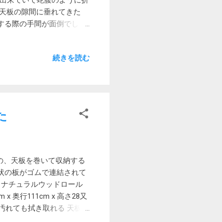
で出来ていて蛇腹のように折
時間が短いので注意です。
が天板の隙間に垂れてきた
する際の手間が面倒でし
キャンプをすると妻や友人は
焚き火テーブル イージーロー
続きを読む
う10年以上前からある製品
のテーブルとして使えると
もちろんメインテーブルにな
るとやはり組み合わせて使
の大きさになります。 分
た
さそうです。 本来の使い方
そうです。 景色がいいとこ
使用 先日、アメニティド
でのキャンプも考えていま
ンの、天板を巻いて収納する
を畳んだままテント内の床に
状の板がゴムで連結されて
プでの使用 いずれ飛行機
 ナチュラルウッドロール
ならスーツケースにも入り
x 奥行111cm x 高さ28又
れて若干余裕があります ア
ため汚れても拭き取れる 天板が
 使用時：約55×35×（高
比較的安価 デメリット 天