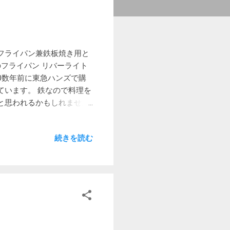
フライパン兼鉄板焼き用と
フライパン リバーライト
0数年前に東急ハンズで購
ています。 鉄なので料理を
と思われるかもしれません
偽はわかりませんが、鉄に
浮かぶと思います。焦げ付か
続きを読む
ありません。 ちなみに鉄フ
ぐせがついた場合には、金
ト極JAPAN 蓋付き厚板
3.2mm厚の厚板フライパ
なかったのでキャンプ用に一
が、その都度鍋つかみを使うの
事、4.5mmか6mmの鉄
いました。 そこで、結局扱