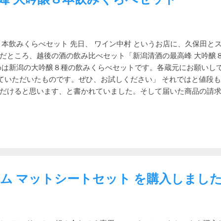
す。 極寒の北軽井沢ではリビングシェルでは寒くて、テントの中
に七輪を置いてご飯を食べました。当然、パネルは開放です。しな
耐風性 小さく背が低く、相対的に張り綱が効くので、強い風が吹
出来ます。 小型のメリット 小さいのでサイトでの設置スペースも
８本飲みくらべセット 先日、 ワイン中村 というお店に、久保田と
イトで有効です。 設営撤収も大型に比べれば簡単、スピーディー。
だところ、越後の酒の飲み比べセット「新潟清酒の最高峰 大吟醸
スルームに干すのも簡単です。これは意外に大事です。 寒いとき
めは新潟の大吟醸８種の飲みくらべセットです。各蔵元にお願いし
りやすいと言われています。 このテントは収納サイズも比較的小さ
詰めていただいたものです。ぜひ、お試しください」 それではと値段
スに入れてもまだ余裕があります。これを利用していずれ飛行機を
だけると思います、と書かれていました。そして届いた商品の請
プに行こうと思っています。 小型のデメリット 反面、当然ですが
送ってくれっだ～、と思い開けてみたら、一合瓶が8本だけ。 一本千
いため着替えの際は座りながら、あるいは膝立ちしながらに...
うちにさっさと飲むべしと思い、二週に分けてウチのと飲み比べし
！ 値段を見ても、ほとんどの銘柄が一升一万円クラス。なるほ
ちの二本は特にうまかったので記録に残しておきます。 白瀧酒造 白
た味わいは和三盆のような印象を受けます。吉乃川の昌和蔵に匹
,000円。正月の酒に良さそうというか、正月くらいしか飲めません。
名ですが、そちらは好きではありません。 お福酒造 お福正宗 大吟
ム マットシートセット を購入しまし
みに合いません。ところがこれは慎吾の一本と同等の上等な味わ
高いです。 メーカー商品ページ 吉乃川株式会社 昌和蔵 これは飲み
が年末に特別に出荷するお酒です。ほのかな甘さとスッキリとした