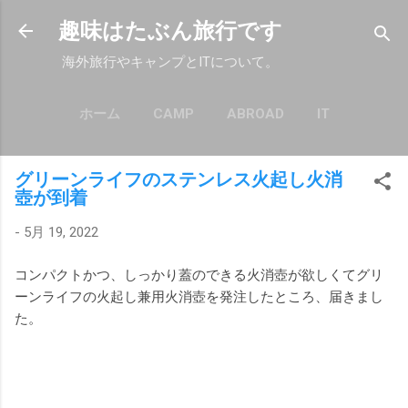
スキップしてメイン コンテンツに移動
趣味はたぶん旅行です
海外旅行やキャンプとITについて。
ホーム
CAMP
ABROAD
IT
もっと見る…
POLICY
グリーンライフのステンレス火起し火消
壺が到着
-
5月 19, 2022
コンパクトかつ、しっかり蓋のできる火消壺が欲しくてグリ
ーンライフの火起し兼用火消壺を発注したところ、届きまし
た。