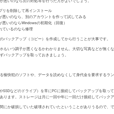
が悪いのなら次の対処等を行った方がよいでしょう。
プリを削除して再インストール
が悪いのなら、別のアカウントを作って試してみる
子が悪いのならWindowsの初期化（回復）
れているのなら修理
のバックアップ（コピー）を作成してから行うことが大事です。
ホもいつ調子が悪くなるかわかりません。大切な写真などが無く
ずバックアップを取っておきましょう。
る愉快犯のソフトや、データを読めなくして身代金を要求するラ
DやSSDなどのドライブ）を常にPCに接続してバックアップを取っ
あります。ストレージは月に一回や年に一回だけ接続してバック
間にか破損していた破壊されていたということがありうるので、