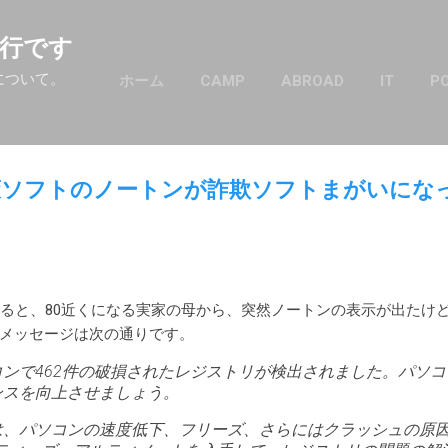
スキップしてメイン コンテンツに移動
行です
について。
ホーム
CAMP
ABROAD
IT
P
策ソフトのノートンが詐欺ソフトまがいにな
いると、80近くになる実家の母から、突然ノートンの表示が出たけ
メッセージは次の通りです。
ンで462件の破損されたレジストリが検出されました。パソ
ンスを向上させましょう。
は、パソコンの速度低下、フリーズ、さらにはクラッシュの原