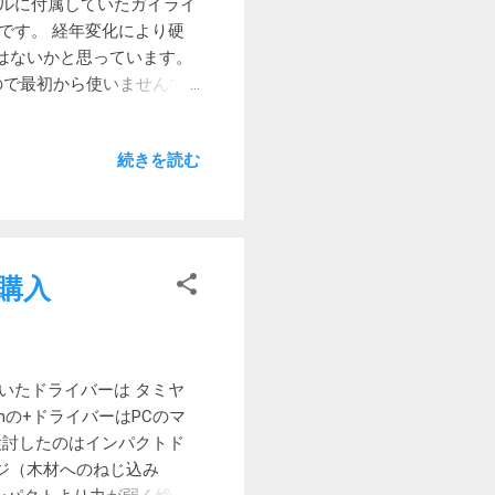
ェルに付属していたガイライ
 まあでも、換気扇の掃除を
です。 経年変化により硬
ことでしょう。
はないかと思っています。
ので最初から使いませんで
プ Pro. 4mm10m カ
プロピレン製のロープです。
続きを読む
の3mmは別用途 カットし
が点いたり熱くて触れません
ていなかったものです ちな
属のロープの長さは2.5m
使用品ロープで作ったもの
を購入
ープと比べると硬さが大分
むとえらい事になるので。
ません。 今までは素手でロ
これで軽減されるかもしれ
いたドライバーは タミヤ
nの+ドライバーはPCのマ
検討したのはインパクトド
ジ（木材へのねじ込み