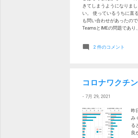
（
きてしまうようになりまし
く
い。 使っているうちに直
を
も問い合わせがあったのでMi
で
TeamsとIMEの問題
は
いいから 他のウィンドウ
っ
ザや他のアプリ）をクリッ
2 件のコメント
クトップをクリックしても
通は再起動しないので一日
実に回避できるようになっ
コロナワクチン
-
7月 29, 2021
昨
み
る
良