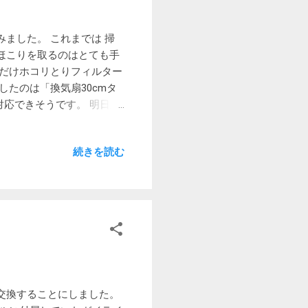
ります。 フライとインナ
はさらに寒くなるかもしれ
ました。 これまでは 掃
かどうか。インナー側の結露
ほこりを取るのはとても手
れるので気分的にはとても良
るだけホコリとりフィルター
 暇と気力があれば今後も使
たのは「換気扇30cmタ
てみました。 アメニティ
対応できそうです。 明日か
けば面倒な手間から解放さ
5 追記 早速届いたので、早
続きを読む
付 出来上がり 模様のある
ット 少し大きめでちょい
今までは屋外に放出されて
ターに付着するので、結構
思っていましたが甘いかもし
の粘着材のところにほこりが
 ふと換気扇を見上げたらサイ
ます。 しっかりほこりがキ
思うと。 はっきり「とりか
交換することにしました。
気がします 3か月ごとの交