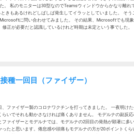
従業地・通学地による人口）の概要 山梨県の大月駅は東京駅から
た。 私のモニターは30型なのでTeamsウィンドウからかなり離
事もできます。 死亡者数は順調に減少中 NHKのサイト からデー
るときもあるけれどしばしば発生してイラッとしていました。 そう
作ってみました。 感染者数はうなぎのぼりです。 死亡者数が少な
crosoftに問い合わせてみました。 その結果、Microsoftで
2軸グラフに変更してみました。死者は右目盛り。 感染者数は増加
であり、修正が必要だと認識しているけれど時期は未定という事でした。
それとは無関係に減少中で、昨年並みとなっています。 ワクチン
を一回クリックすれば、直接入力できるようになるという事でした。
たことが要因だと見るのが妥当でしょう。...
クしてからTeamsに戻って日本語入力すると確かに直接入力でき
解消しました） 一回解消すれば、Teamsを再起動するまでは問題
一回クリックすれば回避できるということになります。 ひと手間
たのは嬉しいです。
接種一回目（ファイザー）
日、ファイザー製のコロナワクチンを打ってきました。 一夜明け
くらいでそれも動かさなければ痛くありません。 モデルナの副反応
とファイザーとモデルナでは、モデルナの2回目の発熱が顕著に多
かったと思います。倦怠感や頭痛もモデルナの方が20ポイントくら