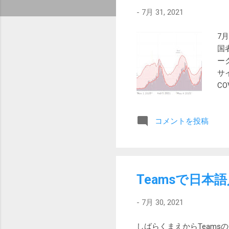
-
7月 31, 2021
7
国
ー
サイ
CO
ク
コ
コメントを投稿
が
速
町
日
し
Teamsで日
石
不
-
7月 30, 2021
や
京
しばらくまえからTeam