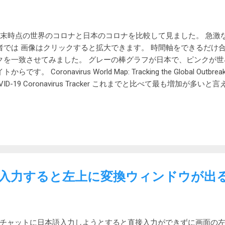
月末時点の世界のコロナと日本のコロナを比較して見ました。 急激
者では 画像はクリックすると拡大できます。 時間軸をできるだけ
クを一致させてみました。 グレーの棒グラフが日本で、ピンクが世
トからです。 Coronavirus World Map: Tracking the Global Outbrea
VID-19 Coronavirus Tracker これまでと比べて最も増加が
に伴う入国者数の増加が原因かもしれません。 私は、上のグラフ
ロナは海外からもたらされていると思っています。海外で増えると
やってくる感じです。 やはり日本のコロナは海外由来なのでは？ 
い初めてのケースです。 実際、ここのところ職場近辺で外国人を
の千円床屋で髪を切っていたら外国人カップルが来ていました。今
本で感染者が多いのは大都市か観光地 県別の10万人当たりの感染
くは観光地が多いです。 NHKのサイト より 石川がなぜ、と思っ
本語入力すると左上に変換ウィンドウが出
川の人口は少ないから感染者がある程度いると人口当たりでは上位
思議ですが、海外旅行が趣味の人が海外感を求めて鳥取砂丘にでも
栃木もなぜと思われるかもしれませんが、群馬、栃木から平時は毎
に通勤通学していました。東京都の通勤通学者の3割は他県からです
sのチャットに日本語入力しようとすると直接入力ができずに画面の