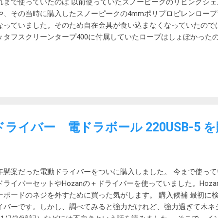
れまで使っていたのは 以前使っていたスノーピークのリビングシ
となると手間がかかる気がします。半年だと許容範囲なのですが。
や、その当時に購入したスノーピークの4mmポリプロピレンロープ
えば張り替えるだけなので簡単な作業です。換気能力も維持される
なっていました。そのため自在金具が食い込まなくなっていたので
々タフスクリーンタープ400に付属していたロープはしょぼかった
た。 コールマン タフスクリーンタープ/400 を購入しました ポリプロロー
ト(AP-006) 新しく買ったのは、やはりスノーピークの4mmポリ
リプロロープ 隣は一緒に買ったランタン用電池エボルタネオ 一番右
ところをあぶって溶かし、指先で整形します 炎の上であぶると火
から近づけるのがコツです 出来上がり 古いロープ 上の四本は使っ
に、私がしまったものではありません タフスクリーンタープ400に付
ったので、今回は少し長めの3mで作成しました。 当初は、古い未
ドライバー 電ドラボール 220USB-5 
そのまま流用するつもりでした。しかし、届いた新しいポリプロロ
うので、一緒に廃棄することにしました。強風下でガイラインが緩
っていなかったけれど、経年変化で硬くなってしまったのかもしれ
プを扱うと手の皮がガサガサになったためグロープ必須でしたが、
年懸案だった電動ドライバーをついに購入しました。 今まで使って
せん。
ドライバーセットやHozanの＋ドライバーを使っていました。Hoza
ーボードのネジを外すために買った気がします。 購入候補 最初に
イバーです。しかし、調べてみると強力だけれど、強力過ぎて木ネ