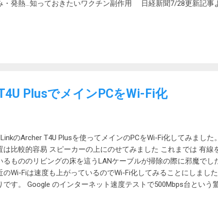
み・発熱…知っておきたいワクチン副作用 日経新聞7/28更新記事
できてラッキーでした。 アストラゼネカの検討も出てきているよう
トラゼネカ製ワクチン、中年層への使用検討 厚労省 日経新聞 
応 以前、アフリカに行く際に黄熱病ワクチンを接種したことがあり
の奥の痛みとひどい倦怠感に悩まされ、これが一生続くんだったら
じました。それまで注射を打ってこんな副反応が出たことはなかっ
ので良かったですが。 今回も二回目を打つと似たような状況にな
は予めわかっているので不安には感じないと思いますが。 黄熱病
er T4U PlusでメインPCをWi-Fi化
でした。日本から直接幾分には不要でしたが、ケニアのような黄熱
ローカードという接種証明書が必要でした。（以前は10年間有効で
ようです） 二回目を接種しました。 コロナワクチン接種二回目完
-LinkのArcher T4U Plusを使ってメインのPCをWi-Fi化してみ
置は比較的容易 スピーカーの上にのせてみました これまでは 有線
いるもののリビングの床を這うLANケーブルが掃除の際に邪魔でし
近のWi-Fiは速度も上がっているのでWi-Fi化してみることにしまし
りです。 Google のインターネット速度テストで500Mbps台とい
ましたがいずれも500台でした。いつの間にうちのネットはこんな高速に？
ast.com 。 200Mbps台と異常に遅い。いや、200Mbpsでも以