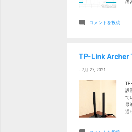
痛
が
ス
コメントを投稿
反
目
感
た
回
TP-Link Arch
要
エ
-
7月 27, 2021
た
TP
設
て
最
通
み
f