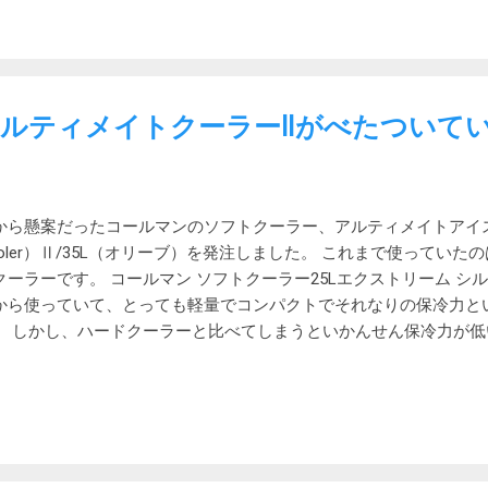
。前は180Mbps程度だった気がします。 そして、レイテンシーはGo
に1,000ms=1秒。 ちなみに有線そのものは1Gbps近くの転送能力
N(1000BASE-T)の実効速度は1Gbps近くある tp-link Archer T4U Pl
器の市場でシェア1位と言われる中国メーカーです。 以前TP-Lin
ころ悪くありませんでした。というか正直NECより良かったんじゃ
ルティメイトクーラーⅡがべたついて
。 PCの無線子機のArcher T2U Nanoを実家やテレワークPC用
いうわけで、再度tp-linkの製品を購入してみました。 今回はメイ
なスペックのものを使ってみました。と言っても骨の髄までケチな
5番目で、定価3,200円。 スペックは次の通りです。 USB3.0 5dB
から懸案だったコールマンのソフトクーラー、アルティメイトアイスクーラー
-MIMO対応 発信パワー： 5 GHz: 20dBm(FCC) / 20dBm(CE) (EIRP) 2.4 
ooler）Ⅱ/35L（オリーブ）を発注しました。 これまで使っていた
dBm(CE) (EIRP) Windows 10デフォルトドライバー とりあえずP
クーラーです。 コールマン ソフトクーラー25Lエクストリーム シ
た。 まずはGoogle。 有線に対して劇的に遅いですが、絶対的に
から使っていて、とっても軽量でコンパクトでそれなりの保冷力と
ーも延びま...
。 しかし、ハードクーラーと比べてしまうといかんせん保冷力が低
やあまり冷えなくても良いもの用に使っていますが、グループで行
ていてもうちょっと大きければなぁと感じていました。 なので次に
です。 また、ふたの部分にファスナーと面ファスナーを組み合わ
れど、小さく、そしてファスナーの開閉が面倒でほとんど使ってい
し クーラーボックスは実際に比較してみないとわからないし、以
に検索してもまじめに比較しているサイトは見つかりませんでした