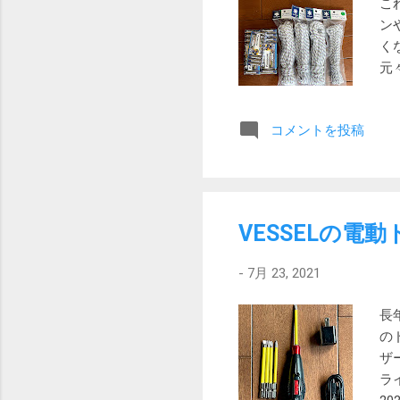
こ
換
ン
思
く
元
し
ッ
コメントを投稿
ポ
た
横
み
だ
VESSELの電動
は
違
-
7月 23, 2021
使
ー
長
ま
の
ザ
ラ