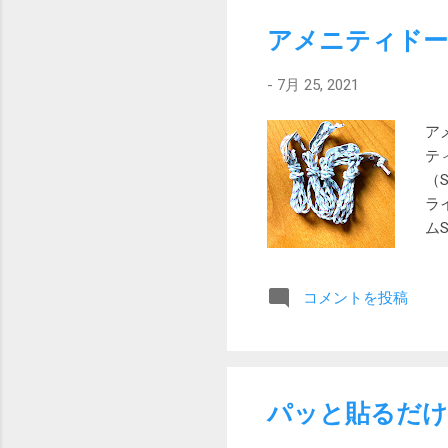
じ
アメニティドー
ぼ
み
-
7月 25, 2021
耐
ー
ア
リ
テ
約4
（
ド
ラ
ら
ム
ッ
張
ラー
り
コメントを投稿
隔
ロ
ィ
つ
ク
パッと貼るだけ
回
ラ