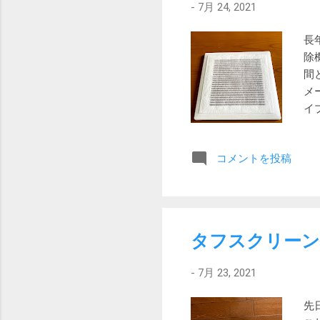
-
7月 24, 2021
適
ー
長
ま
除
は
間
い
メ
っ
イ
ド
明
れ
コメントを投稿
速
所
ず
い
な
タフスクリーン
れ
付
-
7月 23, 2021
ン
ャ
先
え