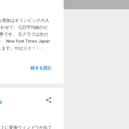
な増加はオリンピックの入
合わせて、七日平均線のピ
界です。 元グラフは次の
k New York Times Japan
多いと言えます。やはりオリンピッ
を見てもわかるように日本の
少し遅れて日本にもピーク
続きを読む
今回は、海外よりも増加が
多く見かけます。昨日も大手
まで見たことありません。
者を見ると、やはり大都市も
たけれど金沢がありました。
る
に来るのでしょう。 鳥取は
いくのでしょうか？ 群馬
日それぞれ1万数千人が東
。 「東京都の昼間人口」
左上に変換ウィンドウが出て