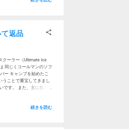
続きを読む
ogle同様異常に短い。ちな
があります。 有線
us TP-Linkといえば無線LAN
kの無線ルーターを使ってみた
ないかという気がしていま
いて返品
に使っていてこれも快調です。
ンPC用なのでケチらず良さそ
ので買ったのは上から数え
iハイゲイン外部アンテナ×2
（Ultimate Ice
GHz : 18dBm(FCC) /
のは 同じくコールマンのソフ
CのUSB3.0ポートに挿してみま
ルバー キャンプを始めたこ
は悪くない速度です。レイテ
いうことで重宝してきまし
いです。 また、主に飲み
く時には結構パンパンにな
購入するのは25リットル以
続きを読む
せた取り出し口が付いている
ませんでした。 比較検討は
前スチールベルトを購入する
。そのためコールマンを信