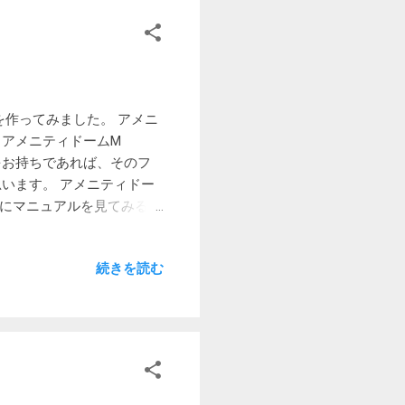
のアルティメイトであればほ
れ口は大きく面ファスナーの
す。 ■保冷力49時間 ■
冷気を逃さないクイックサーブオ
のハンドルに挿しこめるス
綱を作ってみました。 アメニ
ム、PEVA 使用サイズ：
 アメニティドームM
4Kg 型番2000037165 ヨドバシ
ムをお持ちであれば、そのフ
も良い しかし、買った後か
います。 アメニティドー
021年】ソフトクーラーボ
際にマニュアルを見てみると
にあたる氷を投入し、クー
-001の取説を見ても、張
フライとインナーテントの間
続きを読む
しました。 ロープと金具
しまいましたが、アメニテ
し、他のロープとの見分けも
使用。 製造方法は、タフス
イン（張り綱）を交換 次
/9/28追記 ビフォー フ
ター スソの張り綱の向きは