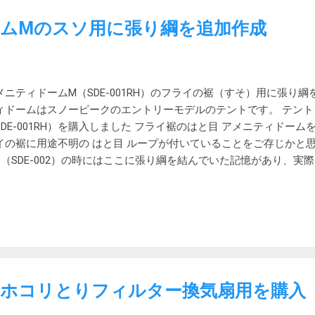
て購入することにしました。 これまでのエクストリームの一つ上
ムMのスソ用に張り綱を追加作成
確実に保冷力は高いと思います。35Lで10Lの増量。ふたの出し入
でクイックに開け閉めできそうです。 スペックや口上書きは次の通りで
水圧25,000mm ■35Lサイズで2Lペットボトル12本収納可能 ■
プニング ■抗菌ライナーは取り外せて丸洗い可能 ■ハードクーラー
メニティドームM（SDE-001RH）のフライの裾（すそ）用に張り
ーブ付き 材質：TPE加工ポリエステル、ポリエチレン PETアルミニウ
ィドームはスノーピークのエントリーモデルのテントです。 テント
2 x 32 x 38 (h) cm 収納サイズ：約42 x 20 x 38 (h) cm 重量：約1.
SDE-001RH）を購入しました フライ裾のはと目 アメニティドー
ットコムで￥7,260で購入。在庫なしで納期未定。 比較性能がとて
イの裾に用途不明の はと目 ループが付いていることをご存じかと思
検索すると、なんと真面目に比較しているサイトがありました。 【2
S（SDE-002）の時にはここに張り綱を結んでいた記憶があり、実
クスのおすすめ人気ランキング16選【徹底比較】 本体容量の5%分
り綱Dとして0.7mの記載があります。 また、ネットに落ちているSDE
ボックスを...
綱Dが4本描かれています。 なくても問題はないのですが、張ると
が稼げて風通しがよくなりそうです。 そのため自作してみることに
ープはアメニティドームSを使っていたころの感覚で3mmを買って
ドームMの張り綱は4mmでした。 まあ、強度がいる場所ではない
くので3mmで良しとしましょう。 金具はSnow Peak純正のものを
リーンタープのロープと同様です。 タフスクリーンタープのガイラ
ホコリとりフィルター換気扇用を購入
の9月のキャンプの時に試してみたいと思います。 使ってみました 2021
イがインナーに接触しています アフター 内側の隙間 ビフォー アフ