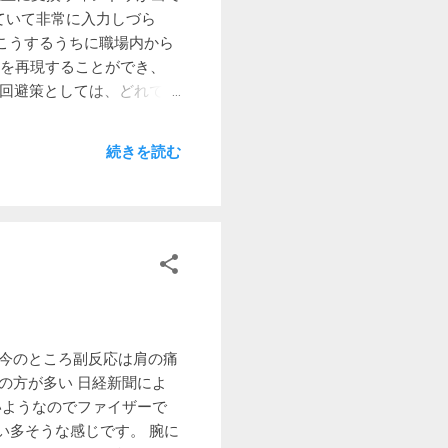
痛勤電車の中央線で一本で行
れていて非常に入力しづら
タをダウンロードしてグラフ
こうするうちに職場内から
すぎて変化がわからないの
も現象を再現することができ、
しているけれど、死亡者数
 回避策としては、どれでも
接種により高齢者の死者が減
 他のウィンドウ（ブラウ
るようになりました。（デス
続きを読む
は再現しないようです。普
かかるとはいえ、手軽に確
た今のところ副反応は肩の痛
の方が多い 日経新聞によ
いようなのでファイザーで
い多そうな感じです。 腕に