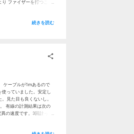
より ファイザーを打つこと
なのでますますです。 ア
黄熱病ワクチン接種時の副
続きを読む
ます。 その際は、数日間
どうしようと不安と絶望を
たので。幸い数日で解消し
るのかなと思っています。今
ワクチンはエジプト入国に必
病発生国から行く際にはイ
したが現在は無期限になっ
了（ファイザー）
ました。 ケーブルが1mあるので
を使っていました。安定し
た。見た目も良くないし。
た。 有線の計測結果は次の
う驚異の速度です。3回計って
 次はNetflixの
前に比べたら十分高速だと思いま