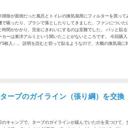
当です。 張り綱を追加するとフライのたるみが取れてきれいにはな
の間隔が広がるので風の通りは良くなるはずです。ただし寒い時期
年掃除が面倒だった風呂とトイレの換気扇用にフィルターを買ってみ
せん。 フライの結露軽減の効果を期待しましたが効果があったの
機で吸ったり、ブラシで落としたりしてきました。ファンについた
冷えが良くなる分だけむしろ増えたかもしれません。 バリっと張
と時間がかかり、完全にきれいにするのは至難でした。 パッと貼
です。あとは、強風の時のバタつき軽減にはなるかもしれません。
ーカーは東洋アルミという聞いたことがないところです。 今回購入し
てみようと思います。 アメニティドームをきれいに張るコツを書い
プ5枚入」。 説明を読むと切って貼るようなので、大概の換気扇に
ームをきれいに張るコツ
後日に届く予定なので、貼ってみたらまた更新します。 うまく行
、換気能力も維持できるので嬉しいです。 設置しました 2021/7/2
取り付けてみました。 縁に合わせて 定規で線を引いて カットして貼
だけ粘着剤がついていることがわかったので 今度は線のところでカ
れたけれど良しとします 出来上がり 設置してみて思ったけれど、
たほこりがあったと思います。それが今度はかなりの部分がフィル
ほこりが付くのかもしれません。 年に一回程度の交換で済めばと
タープのガイライン（張り綱）を交換
ません。 交換時期になると模様が浮き上がるという事なので、裏
くのだろうと思っています。 サインが出ました 2021/10/12 追記
が出ていました。7月下旬からなので3か月で交換ということになり
ッチされているように見えます。これが全部吸い込まれたいたかと
日のキャンプで、タープのガイラインが緩んでいたのを見つけて、
て」サインが出ています しかし、ホコリはそれほどでもないような