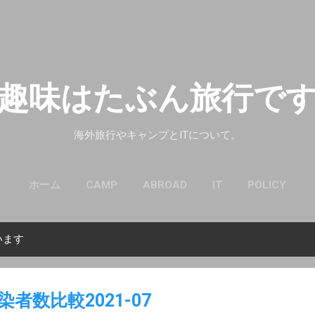
スキップしてメイン コンテンツに移動
趣味はたぶん旅行で
海外旅行やキャンプとITについて。
ホーム
CAMP
ABROAD
IT
POLICY
います
者数比較2021-07