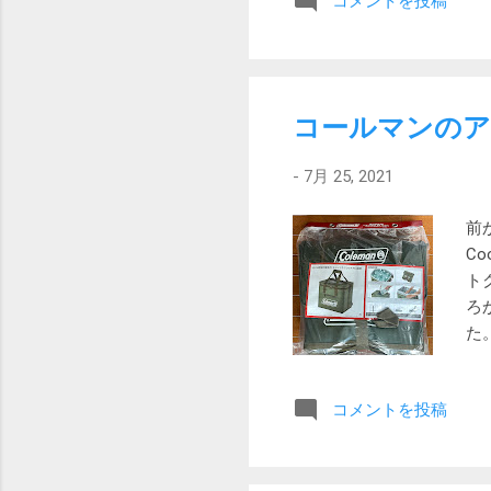
コメントを投稿
す
み
LA
機
と
コールマンのア
す
と
-
7月 25, 2021
う
て
前
MU
C
18
ト
し
ろ
ンシ
た
物
っ
コメントを投稿
上
け
無
際