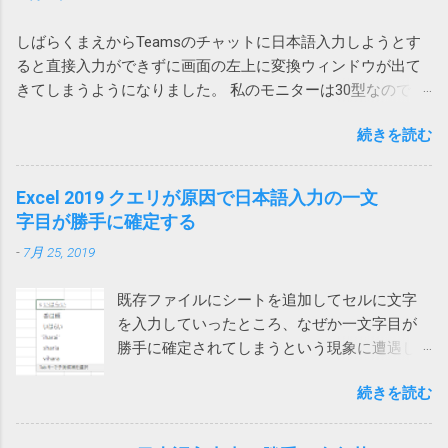
念ながらこれはChromeではつかえません。実
い、Outlookに追加されていた、Acrobat の二
A1268 という型番なので対象外です。
行するとエラーが発生し「Chrome を使用した
つのアドインをオフにしたところ、改善しま
しばらくまえからTeamsのチャットに日本語入力しようとす
https://amzn.asia/d/hkiQ5Y2 果たして、うちで使っていたアレ
ファイルのダウンロードはサポートされてい
した。 Adobe Acrobat のアドインはろくなこ
ると直接入力ができずに画面の左上に変換ウィンドウが出て
が回収対象だったのかどうか… Amazonから購入しているの
ません。オートメーション ブラウザーの使用
とをしません。 解除の仕方は次のページをご
きてしまうようになりました。 私のモニターは30型なので
で、回収対象だったらメールが来ていたと思いたいです。
を検討してください」と言われてしまいま
覧ください。 Acrobatのアドインにより
Teamsウィンドウからかなり離れていて非常に入力しづら
す。 そうなんだ、では、とEdgeやIE（Internet
Outlookがプロパティの変更を通知 アドインで
続きを読む
い。 使っているうちに直るときもあるけれどしばしば発生し
Explorer）を指定しても同様です。オートメー
は改善せず 2024-03-22 追記 また、ファイルに
てイラッとしていました。 そうこうするうちに職場内からも
ションブラウザーってなんなのと思ったら、IE
保存したメールを開くと一部が文字化けする
問い合わせがあったのでMicrosoftに問い合わせてみました。
Excel 2019 クエリが原因で日本語入力の一文
の起動モードの一つでした。 それではと、オ
という連絡があったので、再度アドインをオ
その結果、Microsoftでも現象を再現することができ、Teams
字目が勝手に確定する
ートメーションブラウザーを使ってみるとオ
フにしてみましたが、今回は解決しませんで
とIMEの問題であり、修正が必要だと認識しているけれど時期
ートメーション用にすべてを削ぎ落した画面
した。 そこで、Web版のOutlookからメールを
-
7月 25, 2019
は未定という事でした。 回避策としては、どれでもいいから
が表示され、これでは動かないサイトがあり
保存してみたところ、msg 形式ではなく、eml
他のウィンドウを一回クリックすれば、直接入力できるよう
ました。 また、IEのサポート終了が来年2022
形式で保存され、文字化けしなくなりま...
既存ファイルにシートを追加してセルに文字
になるという事でした。 他のウィンドウ（ブラウザや他のア
年6月に迫っているというのもひっかかりま
を入力していったところ、なぜか一文字目が
プリ）をクリックしてからTeamsに戻って日本語入力すると
す。 ダウンロードフォルダーを空にする では
勝手に確定されてしまうという現象に遭遇し
確かに直接入力できるようになりました。（デスクトップを
どうするかと検索してみると、次のページで
ました。 一文字目が勝手に確定される セル
クリックしても解消しました） 一回解消すれば、Teamsを再
はダウンロードする前にダウンロードフォル
続きを読む
に、例えば「支払い」と入力しようとする
起動するまでは問題は再現しないようです。普通は再起動し
ダーをクリアするという荒業を使っている方
と、shiharaiのsを入れた時点で確定されてしま
ないので一日一回クリックすれば回避できるということにな
がいます。 Power Automate Desktop：ファイ
い、「s いはらい 」のようになってしまいま