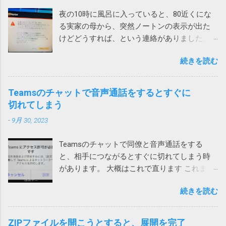
夜の10時に風呂に入っていると、80近くにな
る実家の母から、突然ノートンの表示が出た
けどどうすれば、という連絡がありました。
表示されたメッセージは次の通りです。 ！
続きを読む
お使いのパソコンで462件の破損されたレジス
トリが検出されました。パソコンをクリーン
アップしてパフォーマンスを向上させましょ
Teamsのチャットで音声通話をするとすぐに
う。 レジストリの問題は、パソコンの速度低
切れてしまう
下、フリーズ、さらにはクラッシュの原因と
-
9月 30, 2023
なります。ノートンTMユーティリティーズ
アルティメットを入手して、レジストリの問
Teamsのチャットで同僚と音声通話をする
題の解決とパソコンのパフォーマンス向上に
と、相手につながるとすぐに切れてしまう時
役立ててください。 ノートンがこんな、レジ
があります。 大概はこれで直ります これまで
ストリが壊れているからと不安をあおって、
は次の方法のいずれかで直っていました。 ア
別の製品を買わせる詐欺ソフトまがいのメッ
続きを読む
プリをアップデートする サインインし直す ア
セージを出してくるとは。 親曰く「レジスト
プリを再インストール ローカルネットワーク
リが破損て驚いた」（原文ママ）。わけのわ
へのアクセス許可 今回は、上記対策を試して
からん高齢者に無用なストレスを与えていま
ZIPファイルを開こうとすると、展開を完了