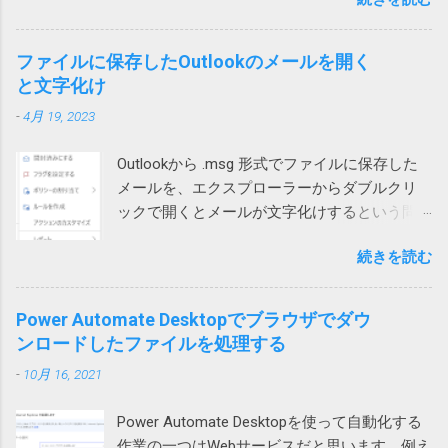
メッセージが表示され、失敗する時がありま
暮れつつ、ZIPファイルを右クリックして、
自宅のWi-Fiを通じて通信するとだめなようで
トールするときや、設定を変更する際などに
す。 長年このエラーの原因が不明でしたが、
「すべて展開」を選んでみたところ、エラー
す。 こちらは現在調査中ですが、もしかした
書き換えられます。 設定等が保存されている
あるときどうしても解決する必要があって調
コード「0x80004005」が出ました。 それで検
ファイルに保存したOutlookのメールを開く
らTeamsの音声通話にUPnPが必要で、問題の
ため、これが壊れるとWindowsやアプリの挙
べたところ、ようやく原因がわかりました。
索したところ、次のページがヒットしまし
と文字化け
ネットではUPnPがオフなのかもしれません。
動に支障をきたす可能性があること自体は確
現象 図1の場合、上のテーブルに行を追加しよ
た。 Windows 10でZIPファイルの解凍エラー
それか、インターネットサービスプロバイダ
かです。 どうして壊れるのか レジストリーが
-
4月 19, 2023
うとするとエラーが発生します。 図1 図2の場
（0x80004005）が発生したときの対処方法 問
ー側に問題があるのか。
壊れる原因は色々考えられます。 Windowsや
合は、左側のテーブルに列を追加しようとす
題のZIPファイルの作成には7zipを使っていた
アプリの不具合で作成や更新に失敗した 作成
Outlookから .msg 形式でファイルに保存した
ると発生します。 図2 テーブルに行や列を追
ので、圧縮時の設定を見てみたところ、確か
や更新中にWindowsやアプリが異常終了して
メールを、エクスプローラーからダブルクリ
加しようとすると、そのテーブルの範囲だけ
に圧縮方式がデフォルトのdeflateではなく、
中途半端になった データを保存する部品
ックで開くとメールが文字化けするという問
が拡張されます。 どういう事かというと、図1
BZip2になっていました。 もとのdeflateに戻し
（SSDやHDDなどのドラ...
い合わせがありました。 色々試して効果なし
の上のテーブルの場合、行を挿入すると、B, C,
て、再度圧縮して標準ZIP機能で開いたとこ
続きを読む
試してみたところ、私や他の方のPCでは文字
D列のみセルが追加され、A列やE列は変化があ
ろ、あっさり開くことができるようになりま
化けせずに開けています。 問題のPCでも、
りません。 そうすると、下のテーブルは、列
した。なんと。 というわけで、ZIPファイルが
Outlookを落としてから開くと文字化けせずに
1、2、3だけ下にずれることになり、テーブル
Power Automate Desktopでブラウザでダウ
開けない場合には、元のツールの圧縮方式を
開きました。 プロセスが異なると化けないの
が壊れてしまいます。そのため、最初のエラ
ンロードしたファイルを処理する
疑ってみる必要があります。取引先から送ら
かもしれません。 Office（365）の修復を試み
ーメッセージが表示されるという事です。 図2
れてきたものは、頼み込むか、7zip等で開くし
-
10月 16, 2021
ましたが効果なし。 再インストールしても効
の場合も同様で、左のテーブルに列を追加し
かなさそうです。 また、無駄な時間を使って
果なし。 Outlookのプロファイルを再作成した
ようとすると2行目から5行目までだけが右に
しまった。 ちなみに、暗号化方式がZipCrypt
Power Automate Desktopを使って自動化する
けれど効果なし。 別のユーザープロファイル
シフトしようとします。これもまた右側のテ
でないとやはりWindows 標準のZIP機能では開
作業の一つはWebサービスだと思います。例え