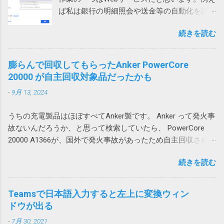
では問題なし 問題はWindowsのローカルアカ
ーブルが壊れてしまうため、エラーが起こる
けないそうです。
ば私は銀行の明細照会や送金等の自動化を試
ウントで発生していました。 そのPCはAzure
というわけです。 回避策 テーブルに行や列を
みています。 そういう作業をしていて必要に
AD参加していて Microsoft 365 （Azure AD）
追加するのではなく、シートに対して行全
続きを読む
なって来るのがダウンロードしたファイルの
アカウントでもサインイン可能だったので、
体、列全体を追加すれば、図1の下のテーブル
処理です。例えば口座明細ファイルを保存す
試しにそちらでログインしたところ、文字化
や図2の右のテーブルも全体的に移動するので
るとか請求書を印刷するとかです。 ダウンロ
けしませんでした。 どうやらWindowsのユー
膨らんで回収してもらったAnker PowerCore
エラーは発生しません。 この場合、人間が手
ードされたファイル名がわかっているのであ
ザープロファイル依存の問題のようです。 残
20000 が自主回収対象品だったかも
動で追加する場合はいいのですが、VBAを使っ
れば簡単ですが、実際には毎回違うなんだか
念ながら原因までは不明ですが、ユーザープ
て、テーブルに行や列を追加する場合は、シ
-
9月 13, 2024
よくわからない暗号コードのようなファイル
ロファイルの再作成により解消できる可能性
ートに対する行や列の追加が必要になるため
名が付けられて落ちてくるという事は結構あ
がありそうです。 調査しながら、そういえ
やっかいです。 一つのシートにテーブルを複
うちの充電製品はほぼすべてAnker製です。 Anker って発火事
ります。 ファイル名が確定しなければアクシ
ば、以前から同様の問題が発生していたこと
数追加する場合は、このような問題が起こら
故ないんだろうか、と思って検索していたら、 PowerCore
ョンで指定してみようがないので困ります。
を思い出しました。その時は、ファイルを添
ないようにレイアウトを考える必要がありま
20000 A1366が、国外で発火事故があったため自主回収されて
今回はそういうファイルの処理方法について
付してOutlook のWeb版で開くと問題ないので
す。 私の場合は、仕方なく、図1のパターンで
いました。 「Anker 535 Power Bank (PowerCore 20000)」に
書いてみたいと思います。 画像はクリックす
とりあえずいいかとなった気がします。 ロー
は、列が少ないテーブルを下に配置すること
続きを読む
関するお詫びと回収のお知らせ | アンカー・ジャパン
ると拡大できます。 ダウンロードアクション
カルアカウントに依存する問題なのか不明で
にしました。これだと、上のテーブルを追加
(ankerjapan.com) そして、うちで使っていたのも PowerCore
を使用する Power Automate Desktopにはその
すが、今後Azure ADアカウントに移行して発
しても、下のテーブルは全体的に下にずれる
20000 でした！？ キャンプ用にAnker PowerCore Essential
ものズバリの「Webからダウンロードします」
Teamsで日本語入力すると左上に変換ウィン
生しないことを祈ります。 原因はAdobe
ため問題ありません。 そういうレイアウトに
20000を購入 これ。姪にあげようと思ったら膨らんでいたの
や「Webページのダウンロードリンクをクリッ
ドウが出る
Acrobatのアドイン 2023-07-01 追記 昨日職場
できない場合は、仕方がないので、行全体、
で Anker Store 東京ミッドタウン八重洲に回収してもらいまし
クします」が用意されています。 しかし、残
で、また発生したと連絡があり、もしやと思
列全体を追加することになります。
-
7月 30, 2021
た。 現在Amazonで販売されている PowerCore 20000 は