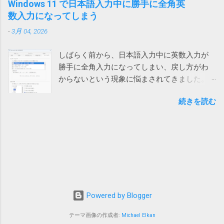
ります。 ひと手間かかるとはいえ、手軽に確実に回避できる
Windows 11 で日本語入力中に勝手に全角英
ル名がわからないファイルをコピーする方法
す。 消しては入力やり直しなので異常に入力
ようになったのは嬉しいです。
数入力になってしまう
いやこれ、私なんかはダウンロードフォルダ
しづらい。大量に入力する必要がある方は絶
ーをデスクトップに変更しているので絶対に
-
3月 04, 2026
望を感じるでしょう。 クエリが原因 新しいフ
使えない方法です。クリアしたらデスクトッ
ァイルでは問題ないのでどうやらファイル依
プのファイルが全部消えてしまいます。 ブラ
しばらく前から、日本語入力中に英数入力が
存の問題らしいということがわかりました。
ウザのダウンロードフォルダーを一時的に作
勝手に全角入力になってしまい、戻し方がわ
新しいファイルを作って、問題のファイルに
ったフォルダーに変更して元に戻すなんて言...
からないという現象に悩まされてきました。
あるシートを一つずつ移動していったとこ
次のリンク先のおかげで、昨日ようやく対処
ろ、あるシートを移動したところで新しいフ
続きを読む
方法がわかりました。 windows11でIMEが勝手
ァイルでも発生することがわかりました。 そ
に全角英数モードになる件 #Windows - Qiita
れは銀行のサイトにある為替レートのページ
デフォルトでは、英数入力時に半角入力にす
を参照しているクエリが含まれるシートでし
るか全角入力にするかは前回の入力に応じる
た。 そこで、「クエリ」と「確定」で検索し
ことになっています。 つまり、前回英字入力
たところ、なんと既に先人が原因を特定して
が全角で確定していると、英数モードに切り
レポート してくれていました。 それによる
替えた時に全角英数入力モードになってしま
と、「データ」メニューの「クエリと接続」
うという事です。 そのため、対処方法は、全
グループにある「クエリと接続」をクリック
Powered by Blogger
角英数モードになってしまったら、入力した
して表示される画面で、クエリが選択された
文字を半角英数で確定する、という事になり
まま保存されていると発生するということで
テーマ画像の作成者:
Michael Elkan
ます。 具体的な例は次の通りです。 日本語入