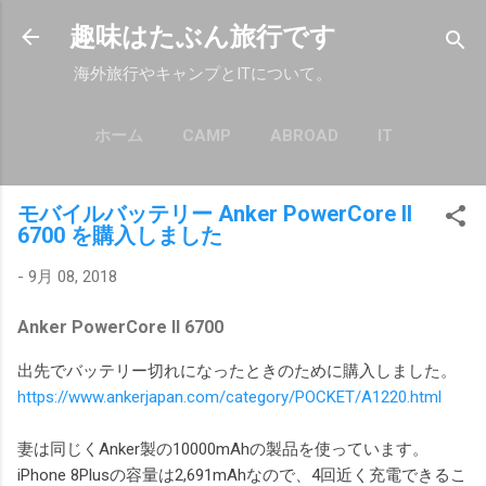
スキップしてメイン コンテンツに移動
趣味はたぶん旅行です
海外旅行やキャンプとITについて。
ホーム
CAMP
ABROAD
IT
もっと見る…
POLICY
モバイルバッテリー Anker PowerCore II
6700 を購入しました
-
9月 08, 2018
Anker PowerCore II 6700
出先でバッテリー切れになったときのために購入しました。
https://www.ankerjapan.com/category/POCKET/A1220.html
妻は同じくAnker製の10000mAhの製品を使っています。
iPhone 8Plusの容量は2,691mAhなので、4回近く充電できるこ