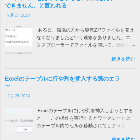
も直らないiPhoneがありました。 通話する際
す。 大体レジストリーとか言って、それの意
できません、と言われる
に一瞬チラッと次の画面が見えます。 そこ
味が正しく分かる一般人がいるか！（怒） ブ
-
9月 27, 2023
で、設定を押して、「ローカルネットワー
ロードコムに買収された法人向けのシマンテ
ク」を許可しました。（iPhoneの設定から
ックはひどいことになっているけれど、個人
ある日、職場の方から突然ZIPファイルを開け
Teamsを選んでも変更できます） これで、通
向けのノートンライフロックは大丈夫みたい
なくなりましたという連絡がありました。エ
話が切れなくなりました。 アプリインストー
と思っていたら、こんなことになるとは。 も
クスプローラーでファイルを開いて、圧縮さ
ル時に許可を求められたような気がします。
う、セキュリティ製品を買うのはやめて、
れている中のファイルをダブルクリックする
その際に許可をしていないとこうなってしま
Windows に最初からついてくる Microsoft
続きを読む
と、「展開を完了できません。展開先ファイ
うのでしょう。 Wi-Fiを使うと切れる 別のユー
Defender でもいいのかもしれないと思う今日
ルを作成できませんでした。」というメッセ
ザーから問い合わせがあり、上記対策を行っ
この頃です。そのほうが安定してるし、こう
ージが表示され、ファイルの中身が表示され
ても通話すると切れる状態に。しかも、私か
Excelのテーブルに行や列を挿入する際のエラ
いう余計な問題も起きないし。 2022/9/1 追
ません。 7zipからは開くことができるので、
らかけると現在通話ができない状態ですと言
ー
記 Defenderに切り替えてみました。 さらば
Windows 10標準のZIP機能がおかしいらしい。
われてしまいます。 このケースでは、iPhone
ノートン 2022/01/13 追記 悩んでいる方がいら
-
2月 25, 2024
ネットで検索して一時ファイルを消してみた
もPCも両方ダメでした。 そこで、チャットの
っしゃるようなのでこのメッセージの解説を
り、SFC /SCANNOW を実行して見たり、色々
音声通話ではなく、Teams電話を使って電話
しておこうかと思います。 レジストリーとは
Excelのテーブルに行や列を挿入しようとする
やってみたけれど効果なし。 海外サイトで
にかけてもらったところ、これは通話ができ
Windows や 各種アプリ（ソフト）は設定など
と、「この操作を実行するとワークシート上
Windows cannot complete the extraction. The
ました。 もしやと思い、iPhoneのWi-Fiをオフ
をWindowsが管理するデータベース（ファイ
のテーブル内でセルが移動されてしまうた
destination file could not be created. などで検
にして音声通話を試してもらったところ、今
ル）に保存するものが多いです。そのデータ
め、この操作は行われません」というエラー
索してもいい情報が見つかりません。 途方に
度は通話ができました。どうやら、ユーザー
ベースがレジストリーです。 ソフトをインス
続きを読む