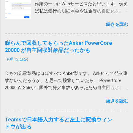
シフトしようとします。これもまた右側のテ
でないとやはりWindows 標準のZIP機能では開
作業の一つはWebサービスだと思います。例え
では問題なし 問題はWindowsのローカルアカ
ーブルが壊れてしまうため、エラーが起こる
けないそうです。
ば私は銀行の明細照会や送金等の自動化を試
ウントで発生していました。 そのPCはAzure
というわけです。 回避策 テーブルに行や列を
みています。 そういう作業をしていて必要に
AD参加していて Microsoft 365 （Azure AD）
追加するのではなく、シートに対して行全
続きを読む
なって来るのがダウンロードしたファイルの
アカウントでもサインイン可能だったので、
体、列全体を追加すれば、図1の下のテーブル
処理です。例えば口座明細ファイルを保存す
試しにそちらでログインしたところ、文字化
や図2の右のテーブルも全体的に移動するので
るとか請求書を印刷するとかです。 ダウンロ
けしませんでした。 どうやらWindowsのユー
膨らんで回収してもらったAnker PowerCore
エラーは発生しません。 この場合、人間が手
ードされたファイル名がわかっているのであ
ザープロファイル依存の問題のようです。 残
20000 が自主回収対象品だったかも
動で追加する場合はいいのですが、VBAを使っ
れば簡単ですが、実際には毎回違うなんだか
念ながら原因までは不明ですが、ユーザープ
て、テーブルに行や列を追加する場合は、シ
-
9月 13, 2024
よくわからない暗号コードのようなファイル
ロファイルの再作成により解消できる可能性
ートに対する行や列の追加が必要になるため
名が付けられて落ちてくるという事は結構あ
がありそうです。 調査しながら、そういえ
やっかいです。 一つのシートにテーブルを複
うちの充電製品はほぼすべてAnker製です。 Anker って発火事
ります。 ファイル名が確定しなければアクシ
ば、以前から同様の問題が発生していたこと
数追加する場合は、このような問題が起こら
故ないんだろうか、と思って検索していたら、 PowerCore
ョンで指定してみようがないので困ります。
を思い出しました。その時は、ファイルを添
ないようにレイアウトを考える必要がありま
20000 A1366が、国外で発火事故があったため自主回収されて
今回はそういうファイルの処理方法について
付してOutlook のWeb版で開くと問題ないので
す。 私の場合は、仕方なく、図1のパターンで
いました。 「Anker 535 Power Bank (PowerCore 20000)」に
書いてみたいと思います。 画像はクリックす
とりあえずいいかとなった気がします。 ロー
は、列が少ないテーブルを下に配置すること
続きを読む
関するお詫びと回収のお知らせ | アンカー・ジャパン
ると拡大できます。 ダウンロードアクション
カルアカウントに依存する問題なのか不明で
にしました。これだと、上のテーブルを追加
(ankerjapan.com) そして、うちで使っていたのも PowerCore
を使用する Power Automate Desktopにはその
すが、今後Azure ADアカウントに移行して発
しても、下のテーブルは全体的に下にずれる
20000 でした！？ キャンプ用にAnker PowerCore Essential
ものズバリの「Webからダウンロードします」
Teamsで日本語入力すると左上に変換ウィン
生しないことを祈ります。 原因はAdobe
ため問題ありません。 そういうレイアウトに
20000を購入 これ。姪にあげようと思ったら膨らんでいたの
や「Webページのダウンロードリンクをクリッ
ドウが出る
Acrobatのアドイン 2023-07-01 追記 昨日職場
できない場合は、仕方がないので、行全体、
で Anker Store 東京ミッドタウン八重洲に回収してもらいまし
クします」が用意されています。 しかし、残