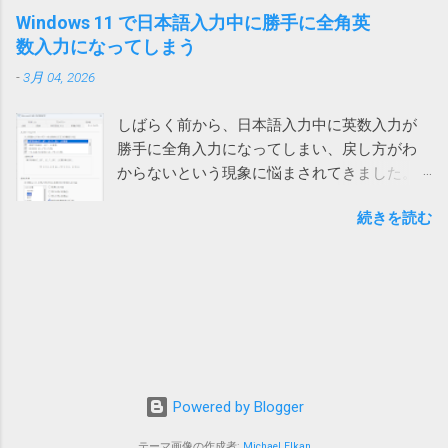
がいます。 Power Automate Desktop：ファイ
い、「s いはらい 」のようになってしまいま
ります。 ひと手間かかるとはいえ、手軽に確実に回避できる
Windows 11 で日本語入力中に勝手に全角英
ル名がわからないファイルをコピーする方法
す。 消しては入力やり直しなので異常に入力
ようになったのは嬉しいです。
数入力になってしまう
いやこれ、私なんかはダウンロードフォルダ
しづらい。大量に入力する必要がある方は絶
ーをデスクトップに変更しているので絶対に
-
3月 04, 2026
望を感じるでしょう。 クエリが原因 新しいフ
使えない方法です。クリアしたらデスクトッ
ァイルでは問題ないのでどうやらファイル依
プのファイルが全部消えてしまいます。 ブラ
しばらく前から、日本語入力中に英数入力が
存の問題らしいということがわかりました。
ウザのダウンロードフォルダーを一時的に作
勝手に全角入力になってしまい、戻し方がわ
新しいファイルを作って、問題のファイルに
ったフォルダーに変更して元に戻すなんて言...
からないという現象に悩まされてきました。
あるシートを一つずつ移動していったとこ
次のリンク先のおかげで、昨日ようやく対処
ろ、あるシートを移動したところで新しいフ
続きを読む
方法がわかりました。 windows11でIMEが勝手
ァイルでも発生することがわかりました。 そ
に全角英数モードになる件 #Windows - Qiita
れは銀行のサイトにある為替レートのページ
デフォルトでは、英数入力時に半角入力にす
を参照しているクエリが含まれるシートでし
るか全角入力にするかは前回の入力に応じる
た。 そこで、「クエリ」と「確定」で検索し
ことになっています。 つまり、前回英字入力
たところ、なんと既に先人が原因を特定して
が全角で確定していると、英数モードに切り
レポート してくれていました。 それによる
替えた時に全角英数入力モードになってしま
と、「データ」メニューの「クエリと接続」
うという事です。 そのため、対処方法は、全
グループにある「クエリと接続」をクリック
Powered by Blogger
角英数モードになってしまったら、入力した
して表示される画面で、クエリが選択された
文字を半角英数で確定する、という事になり
まま保存されていると発生するということで
テーマ画像の作成者:
Michael Elkan