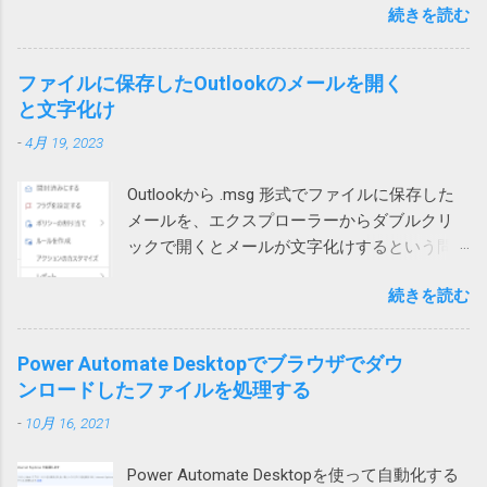
度は通話ができました。どうやら、ユーザー
ベースがレジストリーです。 ソフトをインス
続きを読む
メッセージが表示され、失敗する時がありま
暮れつつ、ZIPファイルを右クリックして、
自宅のWi-Fiを通じて通信するとだめなようで
トールするときや、設定を変更する際などに
す。 長年このエラーの原因が不明でしたが、
「すべて展開」を選んでみたところ、エラー
す。 こちらは現在調査中ですが、もしかした
書き換えられます。 設定等が保存されている
あるときどうしても解決する必要があって調
コード「0x80004005」が出ました。 それで検
ファイルに保存したOutlookのメールを開く
らTeamsの音声通話にUPnPが必要で、問題の
ため、これが壊れるとWindowsやアプリの挙
べたところ、ようやく原因がわかりました。
索したところ、次のページがヒットしまし
と文字化け
ネットではUPnPがオフなのかもしれません。
動に支障をきたす可能性があること自体は確
現象 図1の場合、上のテーブルに行を追加しよ
た。 Windows 10でZIPファイルの解凍エラー
それか、インターネットサービスプロバイダ
かです。 どうして壊れるのか レジストリーが
-
4月 19, 2023
うとするとエラーが発生します。 図1 図2の場
（0x80004005）が発生したときの対処方法 問
ー側に問題があるのか。
壊れる原因は色々考えられます。 Windowsや
合は、左側のテーブルに列を追加しようとす
題のZIPファイルの作成には7zipを使っていた
アプリの不具合で作成や更新に失敗した 作成
Outlookから .msg 形式でファイルに保存した
ると発生します。 図2 テーブルに行や列を追
ので、圧縮時の設定を見てみたところ、確か
や更新中にWindowsやアプリが異常終了して
メールを、エクスプローラーからダブルクリ
加しようとすると、そのテーブルの範囲だけ
に圧縮方式がデフォルトのdeflateではなく、
中途半端になった データを保存する部品
ックで開くとメールが文字化けするという問
が拡張されます。 どういう事かというと、図1
BZip2になっていました。 もとのdeflateに戻し
（SSDやHDDなどのドラ...
い合わせがありました。 色々試して効果なし
の上のテーブルの場合、行を挿入すると、B, C,
て、再度圧縮して標準ZIP機能で開いたとこ
続きを読む
試してみたところ、私や他の方のPCでは文字
D列のみセルが追加され、A列やE列は変化があ
ろ、あっさり開くことができるようになりま
化けせずに開けています。 問題のPCでも、
りません。 そうすると、下のテーブルは、列
した。なんと。 というわけで、ZIPファイルが
Outlookを落としてから開くと文字化けせずに
1、2、3だけ下にずれることになり、テーブル
Power Automate Desktopでブラウザでダウ
開けない場合には、元のツールの圧縮方式を
開きました。 プロセスが異なると化けないの
が壊れてしまいます。そのため、最初のエラ
ンロードしたファイルを処理する
疑ってみる必要があります。取引先から送ら
かもしれません。 Office（365）の修復を試み
ーメッセージが表示されるという事です。 図2
れてきたものは、頼み込むか、7zip等で開くし
-
10月 16, 2021
ましたが効果なし。 再インストールしても効
の場合も同様で、左のテーブルに列を追加し
かなさそうです。 また、無駄な時間を使って
果なし。 Outlookのプロファイルを再作成した
ようとすると2行目から5行目までだけが右に
しまった。 ちなみに、暗号化方式がZipCrypt
Power Automate Desktopを使って自動化する
けれど効果なし。 別のユーザープロファイル