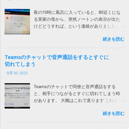
夜の10時に風呂に入っていると、80近くにな
る実家の母から、突然ノートンの表示が出た
けどどうすれば、という連絡がありました。
表示されたメッセージは次の通りです。 ！
続きを読む
お使いのパソコンで462件の破損されたレジス
トリが検出されました。パソコンをクリーン
アップしてパフォーマンスを向上させましょ
Teamsのチャットで音声通話をするとすぐに
う。 レジストリの問題は、パソコンの速度低
切れてしまう
下、フリーズ、さらにはクラッシュの原因と
-
9月 30, 2023
なります。ノートンTMユーティリティーズ
アルティメットを入手して、レジストリの問
Teamsのチャットで同僚と音声通話をする
題の解決とパソコンのパフォーマンス向上に
と、相手につながるとすぐに切れてしまう時
役立ててください。 ノートンがこんな、レジ
があります。 大概はこれで直ります これまで
ストリが壊れているからと不安をあおって、
は次の方法のいずれかで直っていました。 ア
別の製品を買わせる詐欺ソフトまがいのメッ
続きを読む
プリをアップデートする サインインし直す ア
セージを出してくるとは。 親曰く「レジスト
プリを再インストール ローカルネットワーク
リが破損て驚いた」（原文ママ）。わけのわ
へのアクセス許可 今回は、上記対策を試して