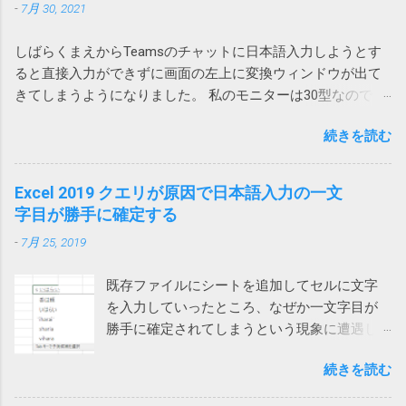
で、また発生したと連絡があり、もしやと思
列全体を追加することになります。
-
7月 30, 2021
た。 現在Amazonで販売されている PowerCore 20000 は
念ながらこれはChromeではつかえません。実
い、Outlookに追加されていた、Acrobat の二
A1268 という型番なので対象外です。
行するとエラーが発生し「Chrome を使用した
つのアドインをオフにしたところ、改善しま
しばらくまえからTeamsのチャットに日本語入力しようとす
https://amzn.asia/d/hkiQ5Y2 果たして、うちで使っていたアレ
ファイルのダウンロードはサポートされてい
した。 Adobe Acrobat のアドインはろくなこ
ると直接入力ができずに画面の左上に変換ウィンドウが出て
が回収対象だったのかどうか… Amazonから購入しているの
ません。オートメーション ブラウザーの使用
とをしません。 解除の仕方は次のページをご
きてしまうようになりました。 私のモニターは30型なので
で、回収対象だったらメールが来ていたと思いたいです。
を検討してください」と言われてしまいま
覧ください。 Acrobatのアドインにより
Teamsウィンドウからかなり離れていて非常に入力しづら
す。 そうなんだ、では、とEdgeやIE（Internet
Outlookがプロパティの変更を通知 アドインで
続きを読む
い。 使っているうちに直るときもあるけれどしばしば発生し
Explorer）を指定しても同様です。オートメー
は改善せず 2024-03-22 追記 また、ファイルに
てイラッとしていました。 そうこうするうちに職場内からも
ションブラウザーってなんなのと思ったら、IE
保存したメールを開くと一部が文字化けする
問い合わせがあったのでMicrosoftに問い合わせてみました。
Excel 2019 クエリが原因で日本語入力の一文
の起動モードの一つでした。 それではと、オ
という連絡があったので、再度アドインをオ
その結果、Microsoftでも現象を再現することができ、Teams
字目が勝手に確定する
ートメーションブラウザーを使ってみるとオ
フにしてみましたが、今回は解決しませんで
とIMEの問題であり、修正が必要だと認識しているけれど時期
ートメーション用にすべてを削ぎ落した画面
した。 そこで、Web版のOutlookからメールを
-
7月 25, 2019
は未定という事でした。 回避策としては、どれでもいいから
が表示され、これでは動かないサイトがあり
保存してみたところ、msg 形式ではなく、eml
他のウィンドウを一回クリックすれば、直接入力できるよう
ました。 また、IEのサポート終了が来年2022
形式で保存され、文字化けしなくなりま...
既存ファイルにシートを追加してセルに文字
になるという事でした。 他のウィンドウ（ブラウザや他のア
年6月に迫っているというのもひっかかりま
を入力していったところ、なぜか一文字目が
プリ）をクリックしてからTeamsに戻って日本語入力すると
す。 ダウンロードフォルダーを空にする では
勝手に確定されてしまうという現象に遭遇し
確かに直接入力できるようになりました。（デスクトップを
どうするかと検索してみると、次のページで
ました。 一文字目が勝手に確定される セル
クリックしても解消しました） 一回解消すれば、Teamsを再
はダウンロードする前にダウンロードフォル
続きを読む
に、例えば「支払い」と入力しようとする
起動するまでは問題は再現しないようです。普通は再起動し
ダーをクリアするという荒業を使っている方
と、shiharaiのsを入れた時点で確定されてしま
ないので一日一回クリックすれば回避できるということにな