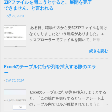
からん高齢者に無用なストレスを与えていま
ZIPファイルを開こうとすると、展開を完了
も直らないiPhoneがありました。 通話する際
す。 大体レジストリーとか言って、それの意
できません、と言われる
に一瞬チラッと次の画面が見えます。 そこ
味が正しく分かる一般人がいるか！（怒） ブ
-
9月 27, 2023
で、設定を押して、「ローカルネットワー
ロードコムに買収された法人向けのシマンテ
ク」を許可しました。（iPhoneの設定から
ックはひどいことになっているけれど、個人
ある日、職場の方から突然ZIPファイルを開け
Teamsを選んでも変更できます） これで、通
向けのノートンライフロックは大丈夫みたい
なくなりましたという連絡がありました。エ
話が切れなくなりました。 アプリインストー
と思っていたら、こんなことになるとは。 も
クスプローラーでファイルを開いて、圧縮さ
ル時に許可を求められたような気がします。
う、セキュリティ製品を買うのはやめて、
れている中のファイルをダブルクリックする
その際に許可をしていないとこうなってしま
Windows に最初からついてくる Microsoft
続きを読む
と、「展開を完了できません。展開先ファイ
うのでしょう。 Wi-Fiを使うと切れる 別のユー
Defender でもいいのかもしれないと思う今日
ルを作成できませんでした。」というメッセ
ザーから問い合わせがあり、上記対策を行っ
この頃です。そのほうが安定してるし、こう
ージが表示され、ファイルの中身が表示され
ても通話すると切れる状態に。しかも、私か
Excelのテーブルに行や列を挿入する際のエラ
いう余計な問題も起きないし。 2022/9/1 追
ません。 7zipからは開くことができるので、
らかけると現在通話ができない状態ですと言
ー
記 Defenderに切り替えてみました。 さらば
Windows 10標準のZIP機能がおかしいらしい。
われてしまいます。 このケースでは、iPhone
ノートン 2022/01/13 追記 悩んでいる方がいら
-
2月 25, 2024
ネットで検索して一時ファイルを消してみた
もPCも両方ダメでした。 そこで、チャットの
っしゃるようなのでこのメッセージの解説を
り、SFC /SCANNOW を実行して見たり、色々
音声通話ではなく、Teams電話を使って電話
しておこうかと思います。 レジストリーとは
Excelのテーブルに行や列を挿入しようとする
やってみたけれど効果なし。 海外サイトで
にかけてもらったところ、これは通話ができ
Windows や 各種アプリ（ソフト）は設定など
と、「この操作を実行するとワークシート上
Windows cannot complete the extraction. The
ました。 もしやと思い、iPhoneのWi-Fiをオフ
をWindowsが管理するデータベース（ファイ
のテーブル内でセルが移動されてしまうた
destination file could not be created. などで検
にして音声通話を試してもらったところ、今
ル）に保存するものが多いです。そのデータ
め、この操作は行われません」というエラー
索してもいい情報が見つかりません。 途方に