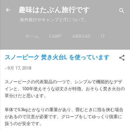
スキップしてメイン コンテンツに移動
趣味はたぶん旅行です
海外旅行やキャンプとITについて。
ホーム
CAMP
ABROAD
IT
もっと見る…
POLICY
スノーピーク 焚き火台L を使っています
-
9月 17, 2018
スノーピークの代表製品の一つで、シンプルで機能的なデザ
インと、100年使えそうな頑丈さが特徴。おそらく焚き火台の
草分けだと思います。
単体で5.3kgとかなりの重量があり、畳むときに指を挟む場合
があるので注意が必要です。グローブをしてゆっくり慎重に
扱うのが安全です。