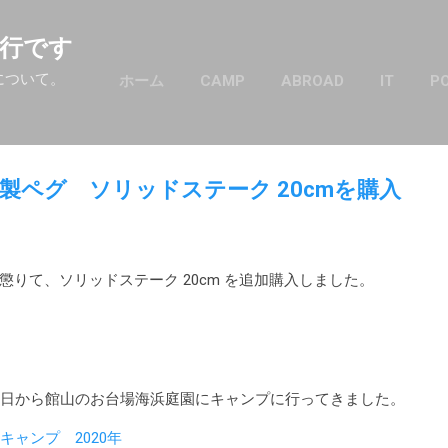
スキップしてメイン コンテンツに移動
行です
について。
ホーム
CAMP
ABROAD
IT
P
製ペグ ソリッドステーク 20cmを購入
りて、ソリッドステーク 20cm を追加購入しました。
3金曜日から館山のお台場海浜庭園にキャンプに行ってきました。
キャンプ 2020年