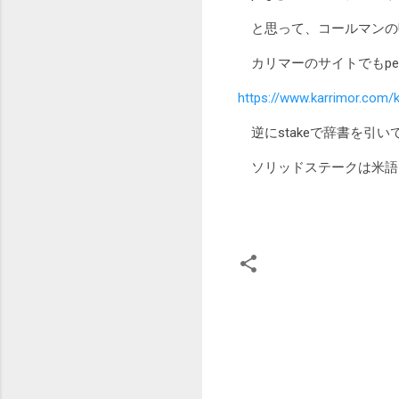
と思って、コールマンのU
カリマーのサイトでもpe
https://www.karrimor.com/
逆にstakeで辞書を引
ソリッドステークは米語
コ
メ
ン
ト