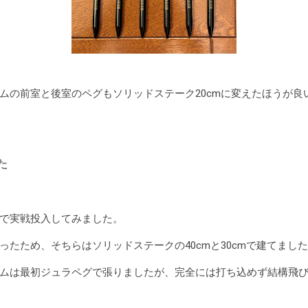
の前室と後室のペグもソリッドステーク20cmに変えたほうが良
た
で実戦投入してみました。
たため、そちらはソリッドステークの40cmと30cmで建てまし
ムは最初ジュラペグで張りましたが、完全には打ち込めず結構飛び