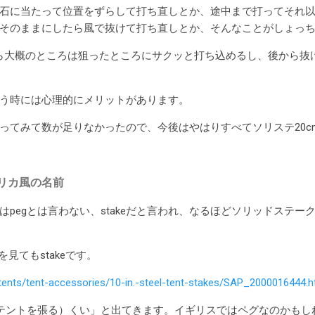
に当たって位置をずらして打ち直しとか、途中まで打ってそれ以上
そのままにしたら風で抜けて打ち直しとか、そんなことがしょっ
ら大概のところは狙ったところにサクッと打ち込めるし、後から抜
う時には心理的にメリットがあります。
てみて数が足りなかったので、今後はやはりすべてソリステ20c
リカ風の名前
pegとは言わない、stakeだと言われ、なるほどソリッドステー
見てもstakeです。
ents/tent-accessories/10-in.-steel-tent-stakes/SAP_2000016444.h
テントを張る）くい」と出てきます。イギリスではペグなのかもし