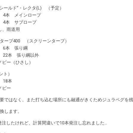
シールド”・レクタ(L) （予定）
： 4本 メインロープ
： 4本 サブロープ
し、雨道用
タープ400 （スクリーンタープ）
： 6本 張り綱
： 22本 張り綱以外
ノピー（ひさし）
ント）
 18本
ノピー
要ではなく、また打ち込む場所にも融通がきくためジュラペグを残
換します。
発注したけれど、計算間違いで10本発注し忘れました…