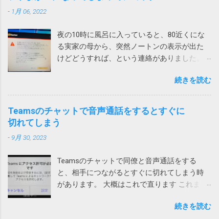
-
1月 06, 2022
夜の10時に風呂に入っていると、80近くにな
る実家の母から、突然ノートンの表示が出た
けどどうすれば、という連絡がありました。
表示されたメッセージは次の通りです。 ！
続きを読む
お使いのパソコンで462件の破損されたレジス
トリが検出されました。パソコンをクリーン
アップしてパフォーマンスを向上させましょ
Teamsのチャットで音声通話をするとすぐに
う。 レジストリの問題は、パソコンの速度低
切れてしまう
下、フリーズ、さらにはクラッシュの原因と
-
9月 30, 2023
なります。ノートンTMユーティリティーズ
アルティメットを入手して、レジストリの問
Teamsのチャットで同僚と音声通話をする
題の解決とパソコンのパフォーマンス向上に
と、相手につながるとすぐに切れてしまう時
役立ててください。 ノートンがこんな、レジ
があります。 大概はこれで直ります これまで
ストリが壊れているからと不安をあおって、
は次の方法のいずれかで直っていました。 ア
別の製品を買わせる詐欺ソフトまがいのメッ
続きを読む
プリをアップデートする サインインし直す ア
セージを出してくるとは。 親曰く「レジスト