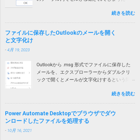
destination file could not be created. などで検
にして音声通話を試してもらったところ、今
ル）に保存するものが多いです。そのデータ
め、この操作は行われません」というエラー
索してもいい情報が見つかりません。 途方に
度は通話ができました。どうやら、ユーザー
ベースがレジストリーです。 ソフトをインス
続きを読む
メッセージが表示され、失敗する時がありま
暮れつつ、ZIPファイルを右クリックして、
自宅のWi-Fiを通じて通信するとだめなようで
トールするときや、設定を変更する際などに
す。 長年このエラーの原因が不明でしたが、
「すべて展開」を選んでみたところ、エラー
す。 こちらは現在調査中ですが、もしかした
書き換えられます。 設定等が保存されている
あるときどうしても解決する必要があって調
コード「0x80004005」が出ました。 それで検
ファイルに保存したOutlookのメールを開く
らTeamsの音声通話にUPnPが必要で、問題の
ため、これが壊れるとWindowsやアプリの挙
べたところ、ようやく原因がわかりました。
索したところ、次のページがヒットしまし
と文字化け
ネットではUPnPがオフなのかもしれません。
動に支障をきたす可能性があること自体は確
現象 図1の場合、上のテーブルに行を追加しよ
た。 Windows 10でZIPファイルの解凍エラー
それか、インターネットサービスプロバイダ
かです。 どうして壊れるのか レジストリーが
-
4月 19, 2023
うとするとエラーが発生します。 図1 図2の場
（0x80004005）が発生したときの対処方法 問
ー側に問題があるのか。
壊れる原因は色々考えられます。 Windowsや
合は、左側のテーブルに列を追加しようとす
題のZIPファイルの作成には7zipを使っていた
アプリの不具合で作成や更新に失敗した 作成
Outlookから .msg 形式でファイルに保存した
ると発生します。 図2 テーブルに行や列を追
ので、圧縮時の設定を見てみたところ、確か
や更新中にWindowsやアプリが異常終了して
メールを、エクスプローラーからダブルクリ
加しようとすると、そのテーブルの範囲だけ
に圧縮方式がデフォルトのdeflateではなく、
中途半端になった データを保存する部品
ックで開くとメールが文字化けするという問
が拡張されます。 どういう事かというと、図1
BZip2になっていました。 もとのdeflateに戻し
（SSDやHDDなどのドラ...
い合わせがありました。 色々試して効果なし
の上のテーブルの場合、行を挿入すると、B, C,
て、再度圧縮して標準ZIP機能で開いたとこ
続きを読む
試してみたところ、私や他の方のPCでは文字
D列のみセルが追加され、A列やE列は変化があ
ろ、あっさり開くことができるようになりま
化けせずに開けています。 問題のPCでも、
りません。 そうすると、下のテーブルは、列
した。なんと。 というわけで、ZIPファイルが
Outlookを落としてから開くと文字化けせずに
1、2、3だけ下にずれることになり、テーブル
Power Automate Desktopでブラウザでダウ
開けない場合には、元のツールの圧縮方式を
開きました。 プロセスが異なると化けないの
が壊れてしまいます。そのため、最初のエラ
ンロードしたファイルを処理する
疑ってみる必要があります。取引先から送ら
かもしれません。 Office（365）の修復を試み
ーメッセージが表示されるという事です。 図2
れてきたものは、頼み込むか、7zip等で開くし
-
10月 16, 2021
ましたが効果なし。 再インストールしても効
の場合も同様で、左のテーブルに列を追加し
かなさそうです。 また、無駄な時間を使って
果なし。 Outlookのプロファイルを再作成した