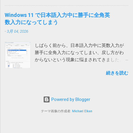
ダーをクリアするという荒業を使っている方
と、shiharaiのsを入れた時点で確定されてしま
ないので一日一回クリックすれば回避できるということにな
がいます。 Power Automate Desktop：ファイ
い、「s いはらい 」のようになってしまいま
ります。 ひと手間かかるとはいえ、手軽に確実に回避できる
Windows 11 で日本語入力中に勝手に全角英
ル名がわからないファイルをコピーする方法
す。 消しては入力やり直しなので異常に入力
ようになったのは嬉しいです。
数入力になってしまう
いやこれ、私なんかはダウンロードフォルダ
しづらい。大量に入力する必要がある方は絶
ーをデスクトップに変更しているので絶対に
-
3月 04, 2026
望を感じるでしょう。 クエリが原因 新しいフ
使えない方法です。クリアしたらデスクトッ
ァイルでは問題ないのでどうやらファイル依
プのファイルが全部消えてしまいます。 ブラ
しばらく前から、日本語入力中に英数入力が
存の問題らしいということがわかりました。
ウザのダウンロードフォルダーを一時的に作
勝手に全角入力になってしまい、戻し方がわ
新しいファイルを作って、問題のファイルに
ったフォルダーに変更して元に戻すなんて言...
からないという現象に悩まされてきました。
あるシートを一つずつ移動していったとこ
次のリンク先のおかげで、昨日ようやく対処
ろ、あるシートを移動したところで新しいフ
続きを読む
方法がわかりました。 windows11でIMEが勝手
ァイルでも発生することがわかりました。 そ
に全角英数モードになる件 #Windows - Qiita
れは銀行のサイトにある為替レートのページ
デフォルトでは、英数入力時に半角入力にす
を参照しているクエリが含まれるシートでし
るか全角入力にするかは前回の入力に応じる
た。 そこで、「クエリ」と「確定」で検索し
Powered by Blogger
ことになっています。 つまり、前回英字入力
たところ、なんと既に先人が原因を特定して
が全角で確定していると、英数モードに切り
レポート してくれていました。 それによる
テーマ画像の作成者:
Michael Elkan
替えた時に全角英数入力モードになってしま
と、「データ」メニューの「クエリと接続」
うという事です。 そのため、対処方法は、全
グループにある「クエリと接続」をクリック
角英数モードになってしまったら、入力した
して表示される画面で、クエリが選択された