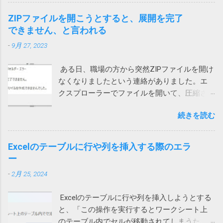
プリを再インストール ローカルネットワーク
リが破損て驚いた」（原文ママ）。わけのわ
へのアクセス許可 今回は、上記対策を試して
からん高齢者に無用なストレスを与えていま
ZIPファイルを開こうとすると、展開を完了
も直らないiPhoneがありました。 通話する際
す。 大体レジストリーとか言って、それの意
できません、と言われる
に一瞬チラッと次の画面が見えます。 そこ
味が正しく分かる一般人がいるか！（怒） ブ
-
9月 27, 2023
で、設定を押して、「ローカルネットワー
ロードコムに買収された法人向けのシマンテ
ク」を許可しました。（iPhoneの設定から
ックはひどいことになっているけれど、個人
ある日、職場の方から突然ZIPファイルを開け
Teamsを選んでも変更できます） これで、通
向けのノートンライフロックは大丈夫みたい
なくなりましたという連絡がありました。エ
話が切れなくなりました。 アプリインストー
と思っていたら、こんなことになるとは。 も
クスプローラーでファイルを開いて、圧縮さ
ル時に許可を求められたような気がします。
う、セキュリティ製品を買うのはやめて、
れている中のファイルをダブルクリックする
その際に許可をしていないとこうなってしま
Windows に最初からついてくる Microsoft
続きを読む
と、「展開を完了できません。展開先ファイ
うのでしょう。 Wi-Fiを使うと切れる 別のユー
Defender でもいいのかもしれないと思う今日
ルを作成できませんでした。」というメッセ
ザーから問い合わせがあり、上記対策を行っ
この頃です。そのほうが安定してるし、こう
ージが表示され、ファイルの中身が表示され
ても通話すると切れる状態に。しかも、私か
Excelのテーブルに行や列を挿入する際のエラ
いう余計な問題も起きないし。 2022/9/1 追
ません。 7zipからは開くことができるので、
らかけると現在通話ができない状態ですと言
ー
記 Defenderに切り替えてみました。 さらば
Windows 10標準のZIP機能がおかしいらしい。
われてしまいます。 このケースでは、iPhone
ノートン 2022/01/13 追記 悩んでいる方がいら
-
2月 25, 2024
ネットで検索して一時ファイルを消してみた
もPCも両方ダメでした。 そこで、チャットの
っしゃるようなのでこのメッセージの解説を
り、SFC /SCANNOW を実行して見たり、色々
音声通話ではなく、Teams電話を使って電話
しておこうかと思います。 レジストリーとは
Excelのテーブルに行や列を挿入しようとする
やってみたけれど効果なし。 海外サイトで
にかけてもらったところ、これは通話ができ
Windows や 各種アプリ（ソフト）は設定など
と、「この操作を実行するとワークシート上
Windows cannot complete the extraction. The
ました。 もしやと思い、iPhoneのWi-Fiをオフ
をWindowsが管理するデータベース（ファイ
のテーブル内でセルが移動されてしまうた