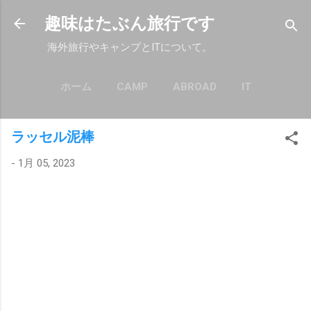
スキップしてメイン コンテンツに移動
趣味はたぶん旅行です
海外旅行やキャンプとITについて。
ホーム
CAMP
ABROAD
IT
もっと見る…
POLICY
ラッセル泥棒
-
1月 05, 2023