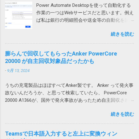
ようとすると2行目から5行目までだけが右に
しまった。 ちなみに、暗号化方式がZipCrypt
Power Automate Desktopを使って自動化する
けれど効果なし。 別のユーザープロファイル
シフトしようとします。これもまた右側のテ
でないとやはりWindows 標準のZIP機能では開
作業の一つはWebサービスだと思います。例え
では問題なし 問題はWindowsのローカルアカ
ーブルが壊れてしまうため、エラーが起こる
けないそうです。
ば私は銀行の明細照会や送金等の自動化を試
ウントで発生していました。 そのPCはAzure
というわけです。 回避策 テーブルに行や列を
みています。 そういう作業をしていて必要に
AD参加していて Microsoft 365 （Azure AD）
追加するのではなく、シートに対して行全
続きを読む
なって来るのがダウンロードしたファイルの
アカウントでもサインイン可能だったので、
体、列全体を追加すれば、図1の下のテーブル
処理です。例えば口座明細ファイルを保存す
試しにそちらでログインしたところ、文字化
や図2の右のテーブルも全体的に移動するので
るとか請求書を印刷するとかです。 ダウンロ
けしませんでした。 どうやらWindowsのユー
膨らんで回収してもらったAnker PowerCore
エラーは発生しません。 この場合、人間が手
ードされたファイル名がわかっているのであ
ザープロファイル依存の問題のようです。 残
20000 が自主回収対象品だったかも
動で追加する場合はいいのですが、VBAを使っ
れば簡単ですが、実際には毎回違うなんだか
念ながら原因までは不明ですが、ユーザープ
て、テーブルに行や列を追加する場合は、シ
-
9月 13, 2024
よくわからない暗号コードのようなファイル
ロファイルの再作成により解消できる可能性
ートに対する行や列の追加が必要になるため
名が付けられて落ちてくるという事は結構あ
がありそうです。 調査しながら、そういえ
やっかいです。 一つのシートにテーブルを複
うちの充電製品はほぼすべてAnker製です。 Anker って発火事
ります。 ファイル名が確定しなければアクシ
ば、以前から同様の問題が発生していたこと
数追加する場合は、このような問題が起こら
故ないんだろうか、と思って検索していたら、 PowerCore
ョンで指定してみようがないので困ります。
を思い出しました。その時は、ファイルを添
ないようにレイアウトを考える必要がありま
20000 A1366が、国外で発火事故があったため自主回収されて
今回はそういうファイルの処理方法について
付してOutlook のWeb版で開くと問題ないので
す。 私の場合は、仕方なく、図1のパターンで
いました。 「Anker 535 Power Bank (PowerCore 20000)」に
書いてみたいと思います。 画像はクリックす
とりあえずいいかとなった気がします。 ロー
は、列が少ないテーブルを下に配置すること
続きを読む
関するお詫びと回収のお知らせ | アンカー・ジャパン
ると拡大できます。 ダウンロードアクション
カルアカウントに依存する問題なのか不明で
にしました。これだと、上のテーブルを追加
(ankerjapan.com) そして、うちで使っていたのも PowerCore
を使用する Power Automate Desktopにはその
すが、今後Azure ADアカウントに移行して発
しても、下のテーブルは全体的に下にずれる
20000 でした！？ キャンプ用にAnker PowerCore Essential
ものズバリの「Webからダウンロードします」
Teamsで日本語入力すると左上に変換ウィン
生しないことを祈ります。 原因はAdobe
ため問題ありません。 そういうレイアウトに
20000を購入 これ。姪にあげようと思ったら膨らんでいたの