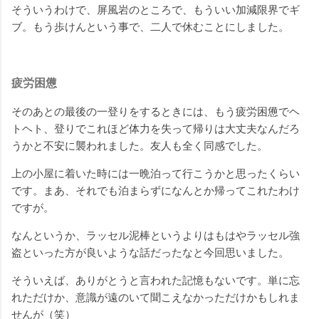
そういうわけで、屏風岩のところで、もういい加減限界でギ
ブ。もう歩けんという事で、二人で休むことにしました。
疲労困憊
そのあとの最後の一登りをするときには、もう疲労困憊でヘ
トヘト、登りでこれほど体力を失って帰りは大丈夫なんだろ
うかと不安に襲われました。友人も全く同感でした。
上の小屋に着いた時には一晩泊って行こうかと思ったくらい
です。まあ、それでも泊まらずになんとか帰ってこれたわけ
ですが。
なんというか、ラッセル泥棒というよりはもはやラッセル強
盗といった方が良いような話だったなと今回思いました。
そういえば、ありがとうと言われた記憶もないです。単に忘
れただけか、意識が遠のいて聞こえなかっただけかもしれま
せんが（笑）