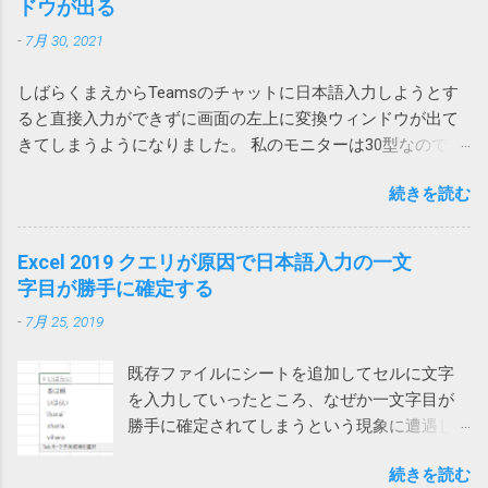
や「Webページのダウンロードリンクをクリッ
ドウが出る
Acrobatのアドイン 2023-07-01 追記 昨日職場
できない場合は、仕方がないので、行全体、
で Anker Store 東京ミッドタウン八重洲に回収してもらいまし
クします」が用意されています。 しかし、残
で、また発生したと連絡があり、もしやと思
列全体を追加することになります。
-
7月 30, 2021
た。 現在Amazonで販売されている PowerCore 20000 は
念ながらこれはChromeではつかえません。実
い、Outlookに追加されていた、Acrobat の二
A1268 という型番なので対象外です。
行するとエラーが発生し「Chrome を使用した
つのアドインをオフにしたところ、改善しま
しばらくまえからTeamsのチャットに日本語入力しようとす
https://amzn.asia/d/hkiQ5Y2 果たして、うちで使っていたアレ
ファイルのダウンロードはサポートされてい
した。 Adobe Acrobat のアドインはろくなこ
ると直接入力ができずに画面の左上に変換ウィンドウが出て
が回収対象だったのかどうか… Amazonから購入しているの
ません。オートメーション ブラウザーの使用
とをしません。 解除の仕方は次のページをご
きてしまうようになりました。 私のモニターは30型なので
で、回収対象だったらメールが来ていたと思いたいです。
を検討してください」と言われてしまいま
覧ください。 Acrobatのアドインにより
Teamsウィンドウからかなり離れていて非常に入力しづら
す。 そうなんだ、では、とEdgeやIE（Internet
Outlookがプロパティの変更を通知 アドインで
続きを読む
い。 使っているうちに直るときもあるけれどしばしば発生し
Explorer）を指定しても同様です。オートメー
は改善せず 2024-03-22 追記 また、ファイルに
てイラッとしていました。 そうこうするうちに職場内からも
ションブラウザーってなんなのと思ったら、IE
保存したメールを開くと一部が文字化けする
問い合わせがあったのでMicrosoftに問い合わせてみました。
Excel 2019 クエリが原因で日本語入力の一文
の起動モードの一つでした。 それではと、オ
という連絡があったので、再度アドインをオ
その結果、Microsoftでも現象を再現することができ、Teams
字目が勝手に確定する
ートメーションブラウザーを使ってみるとオ
フにしてみましたが、今回は解決しませんで
とIMEの問題であり、修正が必要だと認識しているけれど時期
ートメーション用にすべてを削ぎ落した画面
した。 そこで、Web版のOutlookからメールを
-
7月 25, 2019
は未定という事でした。 回避策としては、どれでもいいから
が表示され、これでは動かないサイトがあり
保存してみたところ、msg 形式ではなく、eml
他のウィンドウを一回クリックすれば、直接入力できるよう
ました。 また、IEのサポート終了が来年2022
形式で保存され、文字化けしなくなりま...
既存ファイルにシートを追加してセルに文字
になるという事でした。 他のウィンドウ（ブラウザや他のア
年6月に迫っているというのもひっかかりま
を入力していったところ、なぜか一文字目が
プリ）をクリックしてからTeamsに戻って日本語入力すると
す。 ダウンロードフォルダーを空にする では
勝手に確定されてしまうという現象に遭遇し
確かに直接入力できるようになりました。（デスクトップを
どうするかと検索してみると、次のページで
ました。 一文字目が勝手に確定される セル
クリックしても解消しました） 一回解消すれば、Teamsを再
はダウンロードする前にダウンロードフォル
続きを読む
に、例えば「支払い」と入力しようとする
起動するまでは問題は再現しないようです。普通は再起動し