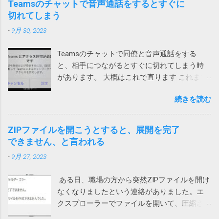
Teamsのチャットで音声通話をするとすぐに
う。 レジストリの問題は、パソコンの速度低
切れてしまう
下、フリーズ、さらにはクラッシュの原因と
-
9月 30, 2023
なります。ノートンTMユーティリティーズ
アルティメットを入手して、レジストリの問
Teamsのチャットで同僚と音声通話をする
題の解決とパソコンのパフォーマンス向上に
と、相手につながるとすぐに切れてしまう時
役立ててください。 ノートンがこんな、レジ
があります。 大概はこれで直ります これまで
ストリが壊れているからと不安をあおって、
は次の方法のいずれかで直っていました。 ア
別の製品を買わせる詐欺ソフトまがいのメッ
続きを読む
プリをアップデートする サインインし直す ア
セージを出してくるとは。 親曰く「レジスト
プリを再インストール ローカルネットワーク
リが破損て驚いた」（原文ママ）。わけのわ
へのアクセス許可 今回は、上記対策を試して
からん高齢者に無用なストレスを与えていま
ZIPファイルを開こうとすると、展開を完了
も直らないiPhoneがありました。 通話する際
す。 大体レジストリーとか言って、それの意
できません、と言われる
に一瞬チラッと次の画面が見えます。 そこ
味が正しく分かる一般人がいるか！（怒） ブ
-
9月 27, 2023
で、設定を押して、「ローカルネットワー
ロードコムに買収された法人向けのシマンテ
ク」を許可しました。（iPhoneの設定から
ックはひどいことになっているけれど、個人
ある日、職場の方から突然ZIPファイルを開け
Teamsを選んでも変更できます） これで、通
向けのノートンライフロックは大丈夫みたい
なくなりましたという連絡がありました。エ
話が切れなくなりました。 アプリインストー
と思っていたら、こんなことになるとは。 も
クスプローラーでファイルを開いて、圧縮さ
ル時に許可を求められたような気がします。
う、セキュリティ製品を買うのはやめて、
れている中のファイルをダブルクリックする
その際に許可をしていないとこうなってしま