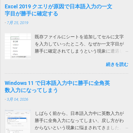
保存したメールを開くと一部が文字化けする
問い合わせがあったのでMicrosoftに問い合わせてみました。
Excel 2019 クエリが原因で日本語入力の一文
の起動モードの一つでした。 それではと、オ
という連絡があったので、再度アドインをオ
その結果、Microsoftでも現象を再現することができ、Teams
字目が勝手に確定する
ートメーションブラウザーを使ってみるとオ
フにしてみましたが、今回は解決しませんで
とIMEの問題であり、修正が必要だと認識しているけれど時期
ートメーション用にすべてを削ぎ落した画面
した。 そこで、Web版のOutlookからメールを
-
7月 25, 2019
は未定という事でした。 回避策としては、どれでもいいから
が表示され、これでは動かないサイトがあり
保存してみたところ、msg 形式ではなく、eml
他のウィンドウを一回クリックすれば、直接入力できるよう
ました。 また、IEのサポート終了が来年2022
形式で保存され、文字化けしなくなりま...
既存ファイルにシートを追加してセルに文字
になるという事でした。 他のウィンドウ（ブラウザや他のア
年6月に迫っているというのもひっかかりま
を入力していったところ、なぜか一文字目が
プリ）をクリックしてからTeamsに戻って日本語入力すると
す。 ダウンロードフォルダーを空にする では
勝手に確定されてしまうという現象に遭遇し
確かに直接入力できるようになりました。（デスクトップを
どうするかと検索してみると、次のページで
ました。 一文字目が勝手に確定される セル
クリックしても解消しました） 一回解消すれば、Teamsを再
はダウンロードする前にダウンロードフォル
続きを読む
に、例えば「支払い」と入力しようとする
起動するまでは問題は再現しないようです。普通は再起動し
ダーをクリアするという荒業を使っている方
と、shiharaiのsを入れた時点で確定されてしま
ないので一日一回クリックすれば回避できるということにな
がいます。 Power Automate Desktop：ファイ
い、「s いはらい 」のようになってしまいま
ります。 ひと手間かかるとはいえ、手軽に確実に回避できる
Windows 11 で日本語入力中に勝手に全角英
ル名がわからないファイルをコピーする方法
す。 消しては入力やり直しなので異常に入力
ようになったのは嬉しいです。
数入力になってしまう
いやこれ、私なんかはダウンロードフォルダ
しづらい。大量に入力する必要がある方は絶
ーをデスクトップに変更しているので絶対に
-
3月 04, 2026
望を感じるでしょう。 クエリが原因 新しいフ
使えない方法です。クリアしたらデスクトッ
ァイルでは問題ないのでどうやらファイル依
プのファイルが全部消えてしまいます。 ブラ
しばらく前から、日本語入力中に英数入力が
存の問題らしいということがわかりました。
ウザのダウンロードフォルダーを一時的に作
勝手に全角入力になってしまい、戻し方がわ
新しいファイルを作って、問題のファイルに
ったフォルダーに変更して元に戻すなんて言...
からないという現象に悩まされてきました。
あるシートを一つずつ移動していったとこ