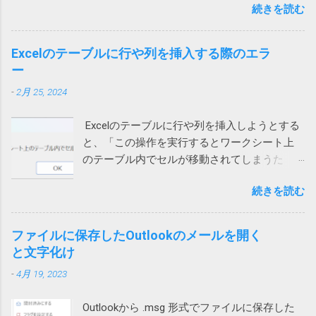
Windows に最初からついてくる Microsoft
続きを読む
と、「展開を完了できません。展開先ファイ
うのでしょう。 Wi-Fiを使うと切れる 別のユー
Defender でもいいのかもしれないと思う今日
ルを作成できませんでした。」というメッセ
ザーから問い合わせがあり、上記対策を行っ
この頃です。そのほうが安定してるし、こう
ージが表示され、ファイルの中身が表示され
ても通話すると切れる状態に。しかも、私か
Excelのテーブルに行や列を挿入する際のエラ
いう余計な問題も起きないし。 2022/9/1 追
ません。 7zipからは開くことができるので、
らかけると現在通話ができない状態ですと言
ー
記 Defenderに切り替えてみました。 さらば
Windows 10標準のZIP機能がおかしいらしい。
われてしまいます。 このケースでは、iPhone
ノートン 2022/01/13 追記 悩んでいる方がいら
-
2月 25, 2024
ネットで検索して一時ファイルを消してみた
もPCも両方ダメでした。 そこで、チャットの
っしゃるようなのでこのメッセージの解説を
り、SFC /SCANNOW を実行して見たり、色々
音声通話ではなく、Teams電話を使って電話
しておこうかと思います。 レジストリーとは
Excelのテーブルに行や列を挿入しようとする
やってみたけれど効果なし。 海外サイトで
にかけてもらったところ、これは通話ができ
Windows や 各種アプリ（ソフト）は設定など
と、「この操作を実行するとワークシート上
Windows cannot complete the extraction. The
ました。 もしやと思い、iPhoneのWi-Fiをオフ
をWindowsが管理するデータベース（ファイ
のテーブル内でセルが移動されてしまうた
destination file could not be created. などで検
にして音声通話を試してもらったところ、今
ル）に保存するものが多いです。そのデータ
め、この操作は行われません」というエラー
索してもいい情報が見つかりません。 途方に
度は通話ができました。どうやら、ユーザー
ベースがレジストリーです。 ソフトをインス
続きを読む
メッセージが表示され、失敗する時がありま
暮れつつ、ZIPファイルを右クリックして、
自宅のWi-Fiを通じて通信するとだめなようで
トールするときや、設定を変更する際などに
す。 長年このエラーの原因が不明でしたが、
「すべて展開」を選んでみたところ、エラー
す。 こちらは現在調査中ですが、もしかした
書き換えられます。 設定等が保存されている
あるときどうしても解決する必要があって調
コード「0x80004005」が出ました。 それで検
ファイルに保存したOutlookのメールを開く
らTeamsの音声通話にUPnPが必要で、問題の
ため、これが壊れるとWindowsやアプリの挙
べたところ、ようやく原因がわかりました。
索したところ、次のページがヒットしまし
と文字化け
ネットではUPnPがオフなのかもしれません。
動に支障をきたす可能性があること自体は確
現象 図1の場合、上のテーブルに行を追加しよ
た。 Windows 10でZIPファイルの解凍エラー
それか、インターネットサービスプロバイダ
かです。 どうして壊れるのか レジストリーが
-
4月 19, 2023
うとするとエラーが発生します。 図1 図2の場
（0x80004005）が発生したときの対処方法 問
ー側に問題があるのか。
壊れる原因は色々考えられます。 Windowsや
合は、左側のテーブルに列を追加しようとす
題のZIPファイルの作成には7zipを使っていた
アプリの不具合で作成や更新に失敗した 作成
Outlookから .msg 形式でファイルに保存した
ると発生します。 図2 テーブルに行や列を追
ので、圧縮時の設定を見てみたところ、確か