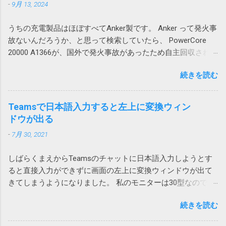
て、テーブルに行や列を追加する場合は、シ
-
9月 13, 2024
よくわからない暗号コードのようなファイル
ロファイルの再作成により解消できる可能性
ートに対する行や列の追加が必要になるため
名が付けられて落ちてくるという事は結構あ
がありそうです。 調査しながら、そういえ
やっかいです。 一つのシートにテーブルを複
うちの充電製品はほぼすべてAnker製です。 Anker って発火事
ります。 ファイル名が確定しなければアクシ
ば、以前から同様の問題が発生していたこと
数追加する場合は、このような問題が起こら
故ないんだろうか、と思って検索していたら、 PowerCore
ョンで指定してみようがないので困ります。
を思い出しました。その時は、ファイルを添
ないようにレイアウトを考える必要がありま
20000 A1366が、国外で発火事故があったため自主回収されて
今回はそういうファイルの処理方法について
付してOutlook のWeb版で開くと問題ないので
す。 私の場合は、仕方なく、図1のパターンで
いました。 「Anker 535 Power Bank (PowerCore 20000)」に
書いてみたいと思います。 画像はクリックす
とりあえずいいかとなった気がします。 ロー
は、列が少ないテーブルを下に配置すること
続きを読む
関するお詫びと回収のお知らせ | アンカー・ジャパン
ると拡大できます。 ダウンロードアクション
カルアカウントに依存する問題なのか不明で
にしました。これだと、上のテーブルを追加
(ankerjapan.com) そして、うちで使っていたのも PowerCore
を使用する Power Automate Desktopにはその
すが、今後Azure ADアカウントに移行して発
しても、下のテーブルは全体的に下にずれる
20000 でした！？ キャンプ用にAnker PowerCore Essential
ものズバリの「Webからダウンロードします」
Teamsで日本語入力すると左上に変換ウィン
生しないことを祈ります。 原因はAdobe
ため問題ありません。 そういうレイアウトに
20000を購入 これ。姪にあげようと思ったら膨らんでいたの
や「Webページのダウンロードリンクをクリッ
ドウが出る
Acrobatのアドイン 2023-07-01 追記 昨日職場
できない場合は、仕方がないので、行全体、
で Anker Store 東京ミッドタウン八重洲に回収してもらいまし
クします」が用意されています。 しかし、残
で、また発生したと連絡があり、もしやと思
列全体を追加することになります。
-
7月 30, 2021
た。 現在Amazonで販売されている PowerCore 20000 は
念ながらこれはChromeではつかえません。実
い、Outlookに追加されていた、Acrobat の二
A1268 という型番なので対象外です。
行するとエラーが発生し「Chrome を使用した
つのアドインをオフにしたところ、改善しま
しばらくまえからTeamsのチャットに日本語入力しようとす
https://amzn.asia/d/hkiQ5Y2 果たして、うちで使っていたアレ
ファイルのダウンロードはサポートされてい
した。 Adobe Acrobat のアドインはろくなこ
ると直接入力ができずに画面の左上に変換ウィンドウが出て
が回収対象だったのかどうか… Amazonから購入しているの
ません。オートメーション ブラウザーの使用
とをしません。 解除の仕方は次のページをご
きてしまうようになりました。 私のモニターは30型なので
で、回収対象だったらメールが来ていたと思いたいです。
を検討してください」と言われてしまいま
覧ください。 Acrobatのアドインにより
Teamsウィンドウからかなり離れていて非常に入力しづら
す。 そうなんだ、では、とEdgeやIE（Internet
Outlookがプロパティの変更を通知 アドインで
続きを読む
い。 使っているうちに直るときもあるけれどしばしば発生し
Explorer）を指定しても同様です。オートメー
は改善せず 2024-03-22 追記 また、ファイルに
てイラッとしていました。 そうこうするうちに職場内からも
ションブラウザーってなんなのと思ったら、IE