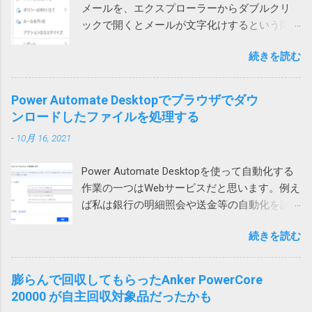
や更新中にWindowsやアプリが異常終了して
メールを、エクスプローラーからダブルクリ
加しようとすると、そのテーブルの範囲だけ
に圧縮方式がデフォルトのdeflateではなく、
中途半端になった データを保存する部品
ックで開くとメールが文字化けするという問
が拡張されます。 どういう事かというと、図1
BZip2になっていました。 もとのdeflateに戻し
（SSDやHDDなどのドラ...
い合わせがありました。 色々試して効果なし
の上のテーブルの場合、行を挿入すると、B, C,
て、再度圧縮して標準ZIP機能で開いたとこ
続きを読む
試してみたところ、私や他の方のPCでは文字
D列のみセルが追加され、A列やE列は変化があ
ろ、あっさり開くことができるようになりま
化けせずに開けています。 問題のPCでも、
りません。 そうすると、下のテーブルは、列
した。なんと。 というわけで、ZIPファイルが
Outlookを落としてから開くと文字化けせずに
1、2、3だけ下にずれることになり、テーブル
Power Automate Desktopでブラウザでダウ
開けない場合には、元のツールの圧縮方式を
開きました。 プロセスが異なると化けないの
が壊れてしまいます。そのため、最初のエラ
ンロードしたファイルを処理する
疑ってみる必要があります。取引先から送ら
かもしれません。 Office（365）の修復を試み
ーメッセージが表示されるという事です。 図2
れてきたものは、頼み込むか、7zip等で開くし
-
10月 16, 2021
ましたが効果なし。 再インストールしても効
の場合も同様で、左のテーブルに列を追加し
かなさそうです。 また、無駄な時間を使って
果なし。 Outlookのプロファイルを再作成した
ようとすると2行目から5行目までだけが右に
しまった。 ちなみに、暗号化方式がZipCrypt
Power Automate Desktopを使って自動化する
けれど効果なし。 別のユーザープロファイル
シフトしようとします。これもまた右側のテ
でないとやはりWindows 標準のZIP機能では開
作業の一つはWebサービスだと思います。例え
では問題なし 問題はWindowsのローカルアカ
ーブルが壊れてしまうため、エラーが起こる
けないそうです。
ば私は銀行の明細照会や送金等の自動化を試
ウントで発生していました。 そのPCはAzure
というわけです。 回避策 テーブルに行や列を
みています。 そういう作業をしていて必要に
AD参加していて Microsoft 365 （Azure AD）
追加するのではなく、シートに対して行全
続きを読む
なって来るのがダウンロードしたファイルの
アカウントでもサインイン可能だったので、
体、列全体を追加すれば、図1の下のテーブル
処理です。例えば口座明細ファイルを保存す
試しにそちらでログインしたところ、文字化
や図2の右のテーブルも全体的に移動するので
るとか請求書を印刷するとかです。 ダウンロ
けしませんでした。 どうやらWindowsのユー
膨らんで回収してもらったAnker PowerCore
エラーは発生しません。 この場合、人間が手
ードされたファイル名がわかっているのであ
ザープロファイル依存の問題のようです。 残
20000 が自主回収対象品だったかも
動で追加する場合はいいのですが、VBAを使っ
れば簡単ですが、実際には毎回違うなんだか
念ながら原因までは不明ですが、ユーザープ