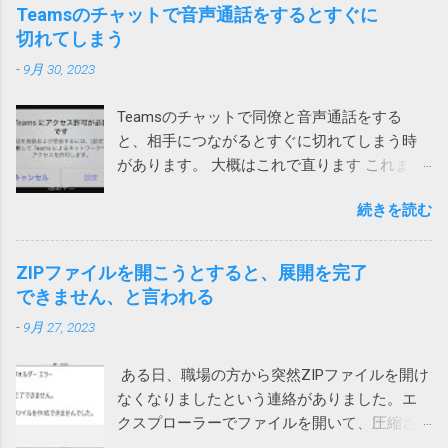
アップしてパフォーマンスを向上させましょ
Teamsのチャットで音声通話をするとすぐに
う。 レジストリの問題は、パソコンの速度低
切れてしまう
下、フリーズ、さらにはクラッシュの原因と
-
9月 30, 2023
なります。ノートンTMユーティリティーズ
アルティメットを入手して、レジストリの問
Teamsのチャットで同僚と音声通話をする
題の解決とパソコンのパフォーマンス向上に
と、相手につながるとすぐに切れてしまう時
役立ててください。 ノートンがこんな、レジ
があります。 大概はこれで直ります これまで
ストリが壊れているからと不安をあおって、
は次の方法のいずれかで直っていました。 ア
別の製品を買わせる詐欺ソフトまがいのメッ
続きを読む
プリをアップデートする サインインし直す ア
セージを出してくるとは。 親曰く「レジスト
プリを再インストール ローカルネットワーク
リが破損て驚いた」（原文ママ）。わけのわ
へのアクセス許可 今回は、上記対策を試して
からん高齢者に無用なストレスを与えていま
ZIPファイルを開こうとすると、展開を完了
も直らないiPhoneがありました。 通話する際
す。 大体レジストリーとか言って、それの意
できません、と言われる
に一瞬チラッと次の画面が見えます。 そこ
味が正しく分かる一般人がいるか！（怒） ブ
-
9月 27, 2023
で、設定を押して、「ローカルネットワー
ロードコムに買収された法人向けのシマンテ
ク」を許可しました。（iPhoneの設定から
ックはひどいことになっているけれど、個人
ある日、職場の方から突然ZIPファイルを開け
Teamsを選んでも変更できます） これで、通
向けのノートンライフロックは大丈夫みたい
なくなりましたという連絡がありました。エ
話が切れなくなりました。 アプリインストー
と思っていたら、こんなことになるとは。 も
クスプローラーでファイルを開いて、圧縮さ
ル時に許可を求められたような気がします。
う、セキュリティ製品を買うのはやめて、
れている中のファイルをダブルクリックする