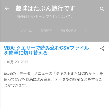
スキップしてメイン コンテンツに移動
趣味はたぶん旅行です
海外旅行やキャンプとITについて。
ホーム
CAMP
ABROAD
IT
もっと見る…
POLICY
VBA: クエリーで読み込むCSVファイル
を簡単に切り替える
-
10月 23, 2022
Excelの「データ」メニューの「テキストまたはCSVから」を
使ってCSVを容易に読み込み、データ型の指定などをするこ
とができます。