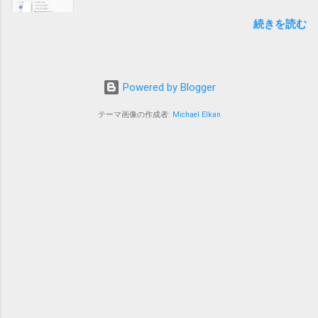
次のリンク先のおかげで、昨日ようやく対処
ろ、あるシートを移動したところで新しいフ
続きを読む
方法がわかりました。 windows11でIMEが勝手
ァイルでも発生することがわかりました。 そ
に全角英数モードになる件 #Windows - Qiita
れは銀行のサイトにある為替レートのページ
デフォルトでは、英数入力時に半角入力にす
を参照しているクエリが含まれるシートでし
るか全角入力にするかは前回の入力に応じる
た。 そこで、「クエリ」と「確定」で検索し
Powered by Blogger
ことになっています。 つまり、前回英字入力
たところ、なんと既に先人が原因を特定して
が全角で確定していると、英数モードに切り
レポート してくれていました。 それによる
テーマ画像の作成者:
Michael Elkan
替えた時に全角英数入力モードになってしま
と、「データ」メニューの「クエリと接続」
うという事です。 そのため、対処方法は、全
グループにある「クエリと接続」をクリック
角英数モードになってしまったら、入力した
して表示される画面で、クエリが選択された
文字を半角英数で確定する、という事になり
まま保存されていると発生するということで
ます。 具体的な例は次の通りです。 日本語入
した。 実際に問題のファイルを開いてみる
力をオンにして、dell と入力します（単語は
と、確かにクエリが選択された状態になって
sonyでも何でもよい）。 この状態だと「でｌ
いて、選択を解除したところ改善しました。
ｌ」と表示されているはずです。 ここで、F9
こりゃわからんわ。 新しいファイルでクエリ
キーを押します（もしくは Ctrl+p）。 そうす
を作っても簡単に再現可能です。 PowerQuery
ると「ｄｅｌｌ」と表示されるので確定しま
はExcel 2016で標準搭載されたようなので、通
す。 ここで、「英数（caps lock）」キーをを
常はExcel 2016か2019で遭遇する問題だと思い
押すと、タスクトレイのアイコンはにっくき