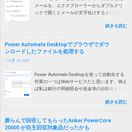
ると発生します。 図2 テーブルに行や列を追
ので、圧縮時の設定を見てみたところ、確か
や更新中にWindowsやアプリが異常終了して
メールを、エクスプローラーからダブルクリ
加しようとすると、そのテーブルの範囲だけ
に圧縮方式がデフォルトのdeflateではなく、
中途半端になった データを保存する部品
ックで開くとメールが文字化けするという問
が拡張されます。 どういう事かというと、図1
BZip2になっていました。 もとのdeflateに戻し
（SSDやHDDなどのドラ...
い合わせがありました。 色々試して効果なし
の上のテーブルの場合、行を挿入すると、B, C,
て、再度圧縮して標準ZIP機能で開いたとこ
続きを読む
試してみたところ、私や他の方のPCでは文字
D列のみセルが追加され、A列やE列は変化があ
ろ、あっさり開くことができるようになりま
化けせずに開けています。 問題のPCでも、
りません。 そうすると、下のテーブルは、列
した。なんと。 というわけで、ZIPファイルが
Outlookを落としてから開くと文字化けせずに
1、2、3だけ下にずれることになり、テーブル
Power Automate Desktopでブラウザでダウ
開けない場合には、元のツールの圧縮方式を
開きました。 プロセスが異なると化けないの
が壊れてしまいます。そのため、最初のエラ
ンロードしたファイルを処理する
疑ってみる必要があります。取引先から送ら
かもしれません。 Office（365）の修復を試み
ーメッセージが表示されるという事です。 図2
れてきたものは、頼み込むか、7zip等で開くし
-
10月 16, 2021
ましたが効果なし。 再インストールしても効
の場合も同様で、左のテーブルに列を追加し
かなさそうです。 また、無駄な時間を使って
果なし。 Outlookのプロファイルを再作成した
ようとすると2行目から5行目までだけが右に
しまった。 ちなみに、暗号化方式がZipCrypt
Power Automate Desktopを使って自動化する
けれど効果なし。 別のユーザープロファイル
シフトしようとします。これもまた右側のテ
でないとやはりWindows 標準のZIP機能では開
作業の一つはWebサービスだと思います。例え
では問題なし 問題はWindowsのローカルアカ
ーブルが壊れてしまうため、エラーが起こる
けないそうです。
ば私は銀行の明細照会や送金等の自動化を試
ウントで発生していました。 そのPCはAzure
というわけです。 回避策 テーブルに行や列を
みています。 そういう作業をしていて必要に
AD参加していて Microsoft 365 （Azure AD）
追加するのではなく、シートに対して行全
続きを読む
なって来るのがダウンロードしたファイルの
アカウントでもサインイン可能だったので、
体、列全体を追加すれば、図1の下のテーブル
処理です。例えば口座明細ファイルを保存す
試しにそちらでログインしたところ、文字化
や図2の右のテーブルも全体的に移動するので
るとか請求書を印刷するとかです。 ダウンロ
けしませんでした。 どうやらWindowsのユー
膨らんで回収してもらったAnker PowerCore
エラーは発生しません。 この場合、人間が手
ードされたファイル名がわかっているのであ
ザープロファイル依存の問題のようです。 残
20000 が自主回収対象品だったかも
動で追加する場合はいいのですが、VBAを使っ
れば簡単ですが、実際には毎回違うなんだか