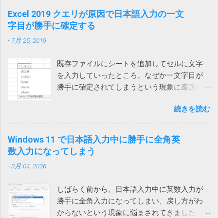
ションブラウザーってなんなのと思ったら、IE
保存したメールを開くと一部が文字化けする
問い合わせがあったのでMicrosoftに問い合わせてみました。
Excel 2019 クエリが原因で日本語入力の一文
の起動モードの一つでした。 それではと、オ
という連絡があったので、再度アドインをオ
その結果、Microsoftでも現象を再現することができ、Teams
字目が勝手に確定する
ートメーションブラウザーを使ってみるとオ
フにしてみましたが、今回は解決しませんで
とIMEの問題であり、修正が必要だと認識しているけれど時期
ートメーション用にすべてを削ぎ落した画面
した。 そこで、Web版のOutlookからメールを
-
7月 25, 2019
は未定という事でした。 回避策としては、どれでもいいから
が表示され、これでは動かないサイトがあり
保存してみたところ、msg 形式ではなく、eml
他のウィンドウを一回クリックすれば、直接入力できるよう
ました。 また、IEのサポート終了が来年2022
形式で保存され、文字化けしなくなりま...
既存ファイルにシートを追加してセルに文字
になるという事でした。 他のウィンドウ（ブラウザや他のア
年6月に迫っているというのもひっかかりま
を入力していったところ、なぜか一文字目が
プリ）をクリックしてからTeamsに戻って日本語入力すると
す。 ダウンロードフォルダーを空にする では
勝手に確定されてしまうという現象に遭遇し
確かに直接入力できるようになりました。（デスクトップを
どうするかと検索してみると、次のページで
ました。 一文字目が勝手に確定される セル
クリックしても解消しました） 一回解消すれば、Teamsを再
はダウンロードする前にダウンロードフォル
続きを読む
に、例えば「支払い」と入力しようとする
起動するまでは問題は再現しないようです。普通は再起動し
ダーをクリアするという荒業を使っている方
と、shiharaiのsを入れた時点で確定されてしま
ないので一日一回クリックすれば回避できるということにな
がいます。 Power Automate Desktop：ファイ
い、「s いはらい 」のようになってしまいま
ります。 ひと手間かかるとはいえ、手軽に確実に回避できる
Windows 11 で日本語入力中に勝手に全角英
ル名がわからないファイルをコピーする方法
す。 消しては入力やり直しなので異常に入力
ようになったのは嬉しいです。
数入力になってしまう
いやこれ、私なんかはダウンロードフォルダ
しづらい。大量に入力する必要がある方は絶
ーをデスクトップに変更しているので絶対に
-
3月 04, 2026
望を感じるでしょう。 クエリが原因 新しいフ
使えない方法です。クリアしたらデスクトッ
ァイルでは問題ないのでどうやらファイル依
プのファイルが全部消えてしまいます。 ブラ
しばらく前から、日本語入力中に英数入力が
存の問題らしいということがわかりました。
ウザのダウンロードフォルダーを一時的に作
勝手に全角入力になってしまい、戻し方がわ
新しいファイルを作って、問題のファイルに
ったフォルダーに変更して元に戻すなんて言...
からないという現象に悩まされてきました。
あるシートを一つずつ移動していったとこ