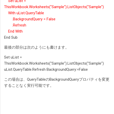
Set uList =
ThisWorkbook.Worksheets("Sample").ListObjects("Sample")
With uList.QueryTable
.BackgroundQuery = False
.Refresh
End With
End Sub
最後の部分は次のようにも書けます。
Set uList =
ThisWorkbook.Worksheets("Sample").ListObjects("Sample")
uList.QueryTable.Refresh BackgroundQuery:=False
この場合は、QueryTableのBackgroundQueryプロパティを変更
することなく実行可能です。