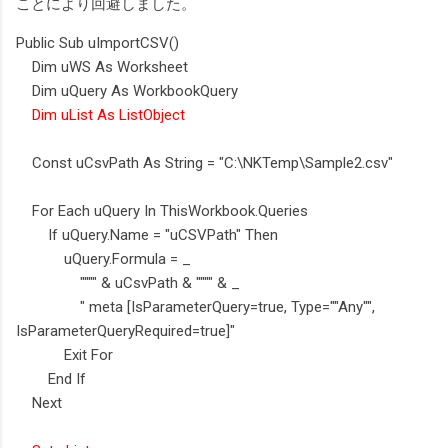
ことにより回避しました。
Public Sub uImportCSV()
Dim uWS As Worksheet
Dim uQuery As WorkbookQuery
Dim uList As ListObject
Const uCsvPath As String = "C:\NKTemp\Sample2.csv"
For Each uQuery In ThisWorkbook.Queries
If uQuery.Name = "uCSVPath" Then
uQuery.Formula = _
"""" & uCsvPath & """" & _
" meta [IsParameterQuery=true, Type=""Any"",
IsParameterQueryRequired=true]"
Exit For
End If
Next