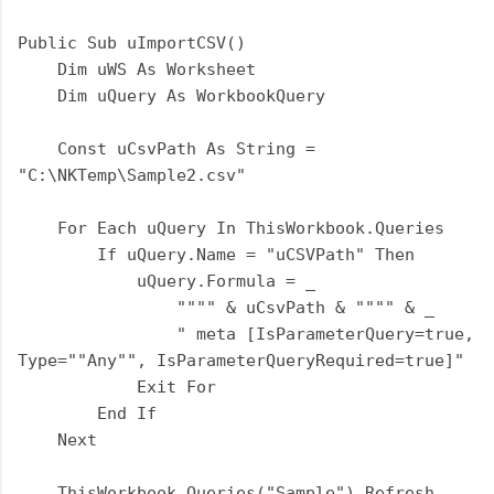
Public Sub uImportCSV()
Dim uWS As Worksheet
Dim uQuery As WorkbookQuery
Const uCsvPath As String =
"C:\NKTemp\Sample2.csv"
For Each uQuery In ThisWorkbook.Queries
If uQuery.Name = "uCSVPath" Then
uQuery.Formula = _
"""" & uCsvPath & """" & _
" meta [IsParameterQuery=true,
Type=""Any"", IsParameterQueryRequired=true]"
Exit For
End If
Next
ThisWorkbook.Queries("Sample").Refresh