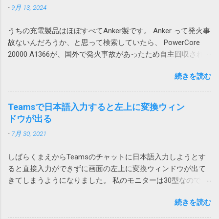
念ながら原因までは不明ですが、ユーザープ
て、テーブルに行や列を追加する場合は、シ
-
9月 13, 2024
よくわからない暗号コードのようなファイル
ロファイルの再作成により解消できる可能性
ートに対する行や列の追加が必要になるため
名が付けられて落ちてくるという事は結構あ
がありそうです。 調査しながら、そういえ
やっかいです。 一つのシートにテーブルを複
うちの充電製品はほぼすべてAnker製です。 Anker って発火事
ります。 ファイル名が確定しなければアクシ
ば、以前から同様の問題が発生していたこと
数追加する場合は、このような問題が起こら
故ないんだろうか、と思って検索していたら、 PowerCore
ョンで指定してみようがないので困ります。
を思い出しました。その時は、ファイルを添
ないようにレイアウトを考える必要がありま
20000 A1366が、国外で発火事故があったため自主回収されて
今回はそういうファイルの処理方法について
付してOutlook のWeb版で開くと問題ないので
す。 私の場合は、仕方なく、図1のパターンで
いました。 「Anker 535 Power Bank (PowerCore 20000)」に
書いてみたいと思います。 画像はクリックす
とりあえずいいかとなった気がします。 ロー
は、列が少ないテーブルを下に配置すること
続きを読む
関するお詫びと回収のお知らせ | アンカー・ジャパン
ると拡大できます。 ダウンロードアクション
カルアカウントに依存する問題なのか不明で
にしました。これだと、上のテーブルを追加
(ankerjapan.com) そして、うちで使っていたのも PowerCore
を使用する Power Automate Desktopにはその
すが、今後Azure ADアカウントに移行して発
しても、下のテーブルは全体的に下にずれる
20000 でした！？ キャンプ用にAnker PowerCore Essential
ものズバリの「Webからダウンロードします」
Teamsで日本語入力すると左上に変換ウィン
生しないことを祈ります。 原因はAdobe
ため問題ありません。 そういうレイアウトに
20000を購入 これ。姪にあげようと思ったら膨らんでいたの
や「Webページのダウンロードリンクをクリッ
ドウが出る
Acrobatのアドイン 2023-07-01 追記 昨日職場
できない場合は、仕方がないので、行全体、
で Anker Store 東京ミッドタウン八重洲に回収してもらいまし
クします」が用意されています。 しかし、残
で、また発生したと連絡があり、もしやと思
列全体を追加することになります。
-
7月 30, 2021
た。 現在Amazonで販売されている PowerCore 20000 は
念ながらこれはChromeではつかえません。実
い、Outlookに追加されていた、Acrobat の二
A1268 という型番なので対象外です。
行するとエラーが発生し「Chrome を使用した
つのアドインをオフにしたところ、改善しま
しばらくまえからTeamsのチャットに日本語入力しようとす
https://amzn.asia/d/hkiQ5Y2 果たして、うちで使っていたアレ
ファイルのダウンロードはサポートされてい
した。 Adobe Acrobat のアドインはろくなこ
ると直接入力ができずに画面の左上に変換ウィンドウが出て
が回収対象だったのかどうか… Amazonから購入しているの
ません。オートメーション ブラウザーの使用
とをしません。 解除の仕方は次のページをご
きてしまうようになりました。 私のモニターは30型なので
で、回収対象だったらメールが来ていたと思いたいです。
を検討してください」と言われてしまいま
覧ください。 Acrobatのアドインにより
Teamsウィンドウからかなり離れていて非常に入力しづら
す。 そうなんだ、では、とEdgeやIE（Internet
Outlookがプロパティの変更を通知 アドインで
続きを読む
い。 使っているうちに直るときもあるけれどしばしば発生し
Explorer）を指定しても同様です。オートメー
は改善せず 2024-03-22 追記 また、ファイルに
てイラッとしていました。 そうこうするうちに職場内からも