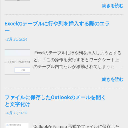
その際に許可をしていないとこうなってしま
Windows に最初からついてくる Microsoft
続きを読む
と、「展開を完了できません。展開先ファイ
うのでしょう。 Wi-Fiを使うと切れる 別のユー
Defender でもいいのかもしれないと思う今日
ルを作成できませんでした。」というメッセ
ザーから問い合わせがあり、上記対策を行っ
この頃です。そのほうが安定してるし、こう
ージが表示され、ファイルの中身が表示され
ても通話すると切れる状態に。しかも、私か
Excelのテーブルに行や列を挿入する際のエラ
いう余計な問題も起きないし。 2022/9/1 追
ません。 7zipからは開くことができるので、
らかけると現在通話ができない状態ですと言
ー
記 Defenderに切り替えてみました。 さらば
Windows 10標準のZIP機能がおかしいらしい。
われてしまいます。 このケースでは、iPhone
ノートン 2022/01/13 追記 悩んでいる方がいら
-
2月 25, 2024
ネットで検索して一時ファイルを消してみた
もPCも両方ダメでした。 そこで、チャットの
っしゃるようなのでこのメッセージの解説を
り、SFC /SCANNOW を実行して見たり、色々
音声通話ではなく、Teams電話を使って電話
しておこうかと思います。 レジストリーとは
Excelのテーブルに行や列を挿入しようとする
やってみたけれど効果なし。 海外サイトで
にかけてもらったところ、これは通話ができ
Windows や 各種アプリ（ソフト）は設定など
と、「この操作を実行するとワークシート上
Windows cannot complete the extraction. The
ました。 もしやと思い、iPhoneのWi-Fiをオフ
をWindowsが管理するデータベース（ファイ
のテーブル内でセルが移動されてしまうた
destination file could not be created. などで検
にして音声通話を試してもらったところ、今
ル）に保存するものが多いです。そのデータ
め、この操作は行われません」というエラー
索してもいい情報が見つかりません。 途方に
度は通話ができました。どうやら、ユーザー
ベースがレジストリーです。 ソフトをインス
続きを読む
メッセージが表示され、失敗する時がありま
暮れつつ、ZIPファイルを右クリックして、
自宅のWi-Fiを通じて通信するとだめなようで
トールするときや、設定を変更する際などに
す。 長年このエラーの原因が不明でしたが、
「すべて展開」を選んでみたところ、エラー
す。 こちらは現在調査中ですが、もしかした
書き換えられます。 設定等が保存されている
あるときどうしても解決する必要があって調
コード「0x80004005」が出ました。 それで検
ファイルに保存したOutlookのメールを開く
らTeamsの音声通話にUPnPが必要で、問題の
ため、これが壊れるとWindowsやアプリの挙
べたところ、ようやく原因がわかりました。
索したところ、次のページがヒットしまし
と文字化け
ネットではUPnPがオフなのかもしれません。
動に支障をきたす可能性があること自体は確
現象 図1の場合、上のテーブルに行を追加しよ
た。 Windows 10でZIPファイルの解凍エラー
それか、インターネットサービスプロバイダ
かです。 どうして壊れるのか レジストリーが
-
4月 19, 2023
うとするとエラーが発生します。 図1 図2の場
（0x80004005）が発生したときの対処方法 問
ー側に問題があるのか。
壊れる原因は色々考えられます。 Windowsや
合は、左側のテーブルに列を追加しようとす
題のZIPファイルの作成には7zipを使っていた
アプリの不具合で作成や更新に失敗した 作成
Outlookから .msg 形式でファイルに保存した