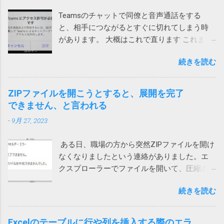
アルティメットを入手して、レジストリの問
Teamsのチャットで同僚と音声通話をする
題の解決とパソコンのパフォーマンス向上に
と、相手につながるとすぐに切れてしまう時
役立ててください。 ノートンがこんな、レジ
があります。 大概はこれで直ります これまで
ストリが壊れているからと不安をあおって、
は次の方法のいずれかで直っていました。 ア
別の製品を買わせる詐欺ソフトまがいのメッ
続きを読む
プリをアップデートする サインインし直す ア
セージを出してくるとは。 親曰く「レジスト
プリを再インストール ローカルネットワーク
リが破損て驚いた」（原文ママ）。わけのわ
へのアクセス許可 今回は、上記対策を試して
からん高齢者に無用なストレスを与えていま
ZIPファイルを開こうとすると、展開を完了
も直らないiPhoneがありました。 通話する際
す。 大体レジストリーとか言って、それの意
できません、と言われる
に一瞬チラッと次の画面が見えます。 そこ
味が正しく分かる一般人がいるか！（怒） ブ
-
9月 27, 2023
で、設定を押して、「ローカルネットワー
ロードコムに買収された法人向けのシマンテ
ク」を許可しました。（iPhoneの設定から
ックはひどいことになっているけれど、個人
ある日、職場の方から突然ZIPファイルを開け
Teamsを選んでも変更できます） これで、通
向けのノートンライフロックは大丈夫みたい
なくなりましたという連絡がありました。エ
話が切れなくなりました。 アプリインストー
と思っていたら、こんなことになるとは。 も
クスプローラーでファイルを開いて、圧縮さ
ル時に許可を求められたような気がします。
う、セキュリティ製品を買うのはやめて、
れている中のファイルをダブルクリックする
その際に許可をしていないとこうなってしま
Windows に最初からついてくる Microsoft
続きを読む
と、「展開を完了できません。展開先ファイ
うのでしょう。 Wi-Fiを使うと切れる 別のユー
Defender でもいいのかもしれないと思う今日
ルを作成できませんでした。」というメッセ
ザーから問い合わせがあり、上記対策を行っ
この頃です。そのほうが安定してるし、こう
ージが表示され、ファイルの中身が表示され
ても通話すると切れる状態に。しかも、私か
Excelのテーブルに行や列を挿入する際のエラ
いう余計な問題も起きないし。 2022/9/1 追