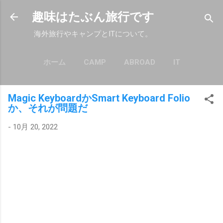
スキップしてメイン コンテンツに移動
趣味はたぶん旅行です
海外旅行やキャンプとITについて。
ホーム
CAMP
ABROAD
IT
もっと見る…
POLICY
Magic KeyboardかSmart Keyboard Folio
か、それが問題だ
-
10月 20, 2022