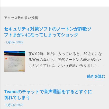
アクセス数の多い投稿
セキュリティ対策ソフトのノートンが詐欺ソ
フトまがいになってしまってショック
-
1月 06, 2022
夜の10時に風呂に入っていると、80近くにな
る実家の母から、突然ノートンの表示が出た
けどどうすれば、という連絡がありました。
表示されたメッセージは次の通りです。 ！
続きを読む
お使いのパソコンで462件の破損されたレジス
トリが検出されました。パソコンをクリーン
アップしてパフォーマンスを向上させましょ
Teamsのチャットで音声通話をするとすぐに
う。 レジストリの問題は、パソコンの速度低
切れてしまう
下、フリーズ、さらにはクラッシュの原因と
-
9月 30, 2023
なります。ノートンTMユーティリティーズ