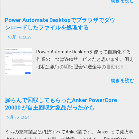
続きを読む
試してみたところ、私や他の方のPCでは文字
D列のみセルが追加され、A列やE列は変化があ
ろ、あっさり開くことができるようになりま
化けせずに開けています。 問題のPCでも、
りません。 そうすると、下のテーブルは、列
した。なんと。 というわけで、ZIPファイルが
Outlookを落としてから開くと文字化けせずに
1、2、3だけ下にずれることになり、テーブル
Power Automate Desktopでブラウザでダウ
開けない場合には、元のツールの圧縮方式を
開きました。 プロセスが異なると化けないの
が壊れてしまいます。そのため、最初のエラ
ンロードしたファイルを処理する
疑ってみる必要があります。取引先から送ら
かもしれません。 Office（365）の修復を試み
ーメッセージが表示されるという事です。 図2
れてきたものは、頼み込むか、7zip等で開くし
-
10月 16, 2021
ましたが効果なし。 再インストールしても効
の場合も同様で、左のテーブルに列を追加し
かなさそうです。 また、無駄な時間を使って
果なし。 Outlookのプロファイルを再作成した
ようとすると2行目から5行目までだけが右に
しまった。 ちなみに、暗号化方式がZipCrypt
Power Automate Desktopを使って自動化する
けれど効果なし。 別のユーザープロファイル
シフトしようとします。これもまた右側のテ
でないとやはりWindows 標準のZIP機能では開
作業の一つはWebサービスだと思います。例え
では問題なし 問題はWindowsのローカルアカ
ーブルが壊れてしまうため、エラーが起こる
けないそうです。
ば私は銀行の明細照会や送金等の自動化を試
ウントで発生していました。 そのPCはAzure
というわけです。 回避策 テーブルに行や列を
みています。 そういう作業をしていて必要に
AD参加していて Microsoft 365 （Azure AD）
追加するのではなく、シートに対して行全
続きを読む
なって来るのがダウンロードしたファイルの
アカウントでもサインイン可能だったので、
体、列全体を追加すれば、図1の下のテーブル
処理です。例えば口座明細ファイルを保存す
試しにそちらでログインしたところ、文字化
や図2の右のテーブルも全体的に移動するので
るとか請求書を印刷するとかです。 ダウンロ
けしませんでした。 どうやらWindowsのユー
膨らんで回収してもらったAnker PowerCore
エラーは発生しません。 この場合、人間が手
ードされたファイル名がわかっているのであ
ザープロファイル依存の問題のようです。 残
20000 が自主回収対象品だったかも
動で追加する場合はいいのですが、VBAを使っ
れば簡単ですが、実際には毎回違うなんだか
念ながら原因までは不明ですが、ユーザープ
て、テーブルに行や列を追加する場合は、シ
-
9月 13, 2024
よくわからない暗号コードのようなファイル
ロファイルの再作成により解消できる可能性
ートに対する行や列の追加が必要になるため
名が付けられて落ちてくるという事は結構あ
がありそうです。 調査しながら、そういえ
やっかいです。 一つのシートにテーブルを複
うちの充電製品はほぼすべてAnker製です。 Anker って発火事
ります。 ファイル名が確定しなければアクシ
ば、以前から同様の問題が発生していたこと
数追加する場合は、このような問題が起こら