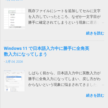
は未定という事でした。 回避策としては、どれでもいいから
が表示され、これでは動かないサイトがあり
保存してみたところ、msg 形式ではなく、eml
他のウィンドウを一回クリックすれば、直接入力できるよう
ました。 また、IEのサポート終了が来年2022
形式で保存され、文字化けしなくなりま...
既存ファイルにシートを追加してセルに文字
になるという事でした。 他のウィンドウ（ブラウザや他のア
年6月に迫っているというのもひっかかりま
を入力していったところ、なぜか一文字目が
プリ）をクリックしてからTeamsに戻って日本語入力すると
す。 ダウンロードフォルダーを空にする では
勝手に確定されてしまうという現象に遭遇し
確かに直接入力できるようになりました。（デスクトップを
どうするかと検索してみると、次のページで
ました。 一文字目が勝手に確定される セル
クリックしても解消しました） 一回解消すれば、Teamsを再
はダウンロードする前にダウンロードフォル
続きを読む
に、例えば「支払い」と入力しようとする
起動するまでは問題は再現しないようです。普通は再起動し
ダーをクリアするという荒業を使っている方
と、shiharaiのsを入れた時点で確定されてしま
ないので一日一回クリックすれば回避できるということにな
がいます。 Power Automate Desktop：ファイ
い、「s いはらい 」のようになってしまいま
ります。 ひと手間かかるとはいえ、手軽に確実に回避できる
Windows 11 で日本語入力中に勝手に全角英
ル名がわからないファイルをコピーする方法
す。 消しては入力やり直しなので異常に入力
ようになったのは嬉しいです。
数入力になってしまう
いやこれ、私なんかはダウンロードフォルダ
しづらい。大量に入力する必要がある方は絶
ーをデスクトップに変更しているので絶対に
-
3月 04, 2026
望を感じるでしょう。 クエリが原因 新しいフ
使えない方法です。クリアしたらデスクトッ
ァイルでは問題ないのでどうやらファイル依
プのファイルが全部消えてしまいます。 ブラ
しばらく前から、日本語入力中に英数入力が
存の問題らしいということがわかりました。
ウザのダウンロードフォルダーを一時的に作
勝手に全角入力になってしまい、戻し方がわ
新しいファイルを作って、問題のファイルに
ったフォルダーに変更して元に戻すなんて言...
からないという現象に悩まされてきました。
あるシートを一つずつ移動していったとこ
次のリンク先のおかげで、昨日ようやく対処
ろ、あるシートを移動したところで新しいフ
続きを読む
方法がわかりました。 windows11でIMEが勝手
ァイルでも発生することがわかりました。 そ
に全角英数モードになる件 #Windows - Qiita
れは銀行のサイトにある為替レートのページ
デフォルトでは、英数入力時に半角入力にす