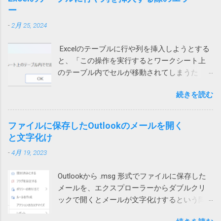
ません。 7zipからは開くことができるので、
らかけると現在通話ができない状態ですと言
ー
記 Defenderに切り替えてみました。 さらば
Windows 10標準のZIP機能がおかしいらしい。
われてしまいます。 このケースでは、iPhone
ノートン 2022/01/13 追記 悩んでいる方がいら
-
2月 25, 2024
ネットで検索して一時ファイルを消してみた
もPCも両方ダメでした。 そこで、チャットの
っしゃるようなのでこのメッセージの解説を
り、SFC /SCANNOW を実行して見たり、色々
音声通話ではなく、Teams電話を使って電話
しておこうかと思います。 レジストリーとは
Excelのテーブルに行や列を挿入しようとする
やってみたけれど効果なし。 海外サイトで
にかけてもらったところ、これは通話ができ
Windows や 各種アプリ（ソフト）は設定など
と、「この操作を実行するとワークシート上
Windows cannot complete the extraction. The
ました。 もしやと思い、iPhoneのWi-Fiをオフ
をWindowsが管理するデータベース（ファイ
のテーブル内でセルが移動されてしまうた
destination file could not be created. などで検
にして音声通話を試してもらったところ、今
ル）に保存するものが多いです。そのデータ
め、この操作は行われません」というエラー
索してもいい情報が見つかりません。 途方に
度は通話ができました。どうやら、ユーザー
ベースがレジストリーです。 ソフトをインス
続きを読む
メッセージが表示され、失敗する時がありま
暮れつつ、ZIPファイルを右クリックして、
自宅のWi-Fiを通じて通信するとだめなようで
トールするときや、設定を変更する際などに
す。 長年このエラーの原因が不明でしたが、
「すべて展開」を選んでみたところ、エラー
す。 こちらは現在調査中ですが、もしかした
書き換えられます。 設定等が保存されている
あるときどうしても解決する必要があって調
コード「0x80004005」が出ました。 それで検
ファイルに保存したOutlookのメールを開く
らTeamsの音声通話にUPnPが必要で、問題の
ため、これが壊れるとWindowsやアプリの挙
べたところ、ようやく原因がわかりました。
索したところ、次のページがヒットしまし
と文字化け
ネットではUPnPがオフなのかもしれません。
動に支障をきたす可能性があること自体は確
現象 図1の場合、上のテーブルに行を追加しよ
た。 Windows 10でZIPファイルの解凍エラー
それか、インターネットサービスプロバイダ
かです。 どうして壊れるのか レジストリーが
-
4月 19, 2023
うとするとエラーが発生します。 図1 図2の場
（0x80004005）が発生したときの対処方法 問
ー側に問題があるのか。
壊れる原因は色々考えられます。 Windowsや
合は、左側のテーブルに列を追加しようとす
題のZIPファイルの作成には7zipを使っていた
アプリの不具合で作成や更新に失敗した 作成
Outlookから .msg 形式でファイルに保存した
ると発生します。 図2 テーブルに行や列を追
ので、圧縮時の設定を見てみたところ、確か
や更新中にWindowsやアプリが異常終了して
メールを、エクスプローラーからダブルクリ
加しようとすると、そのテーブルの範囲だけ
に圧縮方式がデフォルトのdeflateではなく、
中途半端になった データを保存する部品
ックで開くとメールが文字化けするという問
が拡張されます。 どういう事かというと、図1
BZip2になっていました。 もとのdeflateに戻し
（SSDやHDDなどのドラ...
い合わせがありました。 色々試して効果なし
の上のテーブルの場合、行を挿入すると、B, C,
て、再度圧縮して標準ZIP機能で開いたとこ