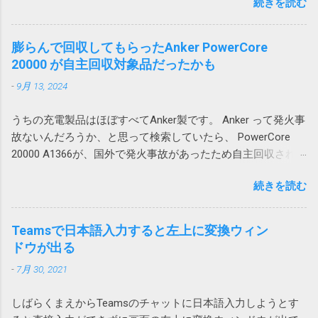
続きを読む
なって来るのがダウンロードしたファイルの
アカウントでもサインイン可能だったので、
体、列全体を追加すれば、図1の下のテーブル
処理です。例えば口座明細ファイルを保存す
試しにそちらでログインしたところ、文字化
や図2の右のテーブルも全体的に移動するので
るとか請求書を印刷するとかです。 ダウンロ
けしませんでした。 どうやらWindowsのユー
膨らんで回収してもらったAnker PowerCore
エラーは発生しません。 この場合、人間が手
ードされたファイル名がわかっているのであ
ザープロファイル依存の問題のようです。 残
20000 が自主回収対象品だったかも
動で追加する場合はいいのですが、VBAを使っ
れば簡単ですが、実際には毎回違うなんだか
念ながら原因までは不明ですが、ユーザープ
て、テーブルに行や列を追加する場合は、シ
-
9月 13, 2024
よくわからない暗号コードのようなファイル
ロファイルの再作成により解消できる可能性
ートに対する行や列の追加が必要になるため
名が付けられて落ちてくるという事は結構あ
がありそうです。 調査しながら、そういえ
やっかいです。 一つのシートにテーブルを複
うちの充電製品はほぼすべてAnker製です。 Anker って発火事
ります。 ファイル名が確定しなければアクシ
ば、以前から同様の問題が発生していたこと
数追加する場合は、このような問題が起こら
故ないんだろうか、と思って検索していたら、 PowerCore
ョンで指定してみようがないので困ります。
を思い出しました。その時は、ファイルを添
ないようにレイアウトを考える必要がありま
20000 A1366が、国外で発火事故があったため自主回収されて
今回はそういうファイルの処理方法について
付してOutlook のWeb版で開くと問題ないので
す。 私の場合は、仕方なく、図1のパターンで
いました。 「Anker 535 Power Bank (PowerCore 20000)」に
書いてみたいと思います。 画像はクリックす
とりあえずいいかとなった気がします。 ロー
は、列が少ないテーブルを下に配置すること
続きを読む
関するお詫びと回収のお知らせ | アンカー・ジャパン
ると拡大できます。 ダウンロードアクション
カルアカウントに依存する問題なのか不明で
にしました。これだと、上のテーブルを追加
(ankerjapan.com) そして、うちで使っていたのも PowerCore
を使用する Power Automate Desktopにはその
すが、今後Azure ADアカウントに移行して発
しても、下のテーブルは全体的に下にずれる
20000 でした！？ キャンプ用にAnker PowerCore Essential
ものズバリの「Webからダウンロードします」
Teamsで日本語入力すると左上に変換ウィン
生しないことを祈ります。 原因はAdobe
ため問題ありません。 そういうレイアウトに
20000を購入 これ。姪にあげようと思ったら膨らんでいたの
や「Webページのダウンロードリンクをクリッ
ドウが出る
Acrobatのアドイン 2023-07-01 追記 昨日職場
できない場合は、仕方がないので、行全体、
で Anker Store 東京ミッドタウン八重洲に回収してもらいまし
クします」が用意されています。 しかし、残
で、また発生したと連絡があり、もしやと思
列全体を追加することになります。
-
7月 30, 2021
た。 現在Amazonで販売されている PowerCore 20000 は
念ながらこれはChromeではつかえません。実
い、Outlookに追加されていた、Acrobat の二
A1268 という型番なので対象外です。
行するとエラーが発生し「Chrome を使用した
つのアドインをオフにしたところ、改善しま
しばらくまえからTeamsのチャットに日本語入力しようとす
https://amzn.asia/d/hkiQ5Y2 果たして、うちで使っていたアレ
ファイルのダウンロードはサポートされてい
した。 Adobe Acrobat のアドインはろくなこ