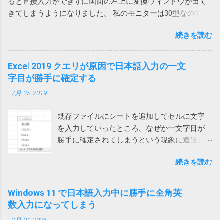
ると直接入力ができずに画面の左上に変換ウィンドウが出て
が回収対象だったのかどうか… Amazonから購入しているの
ません。オートメーション ブラウザーの使用
とをしません。 解除の仕方は次のページをご
きてしまうようになりました。 私のモニターは30型なので
で、回収対象だったらメールが来ていたと思いたいです。
を検討してください」と言われてしまいま
覧ください。 Acrobatのアドインにより
Teamsウィンドウからかなり離れていて非常に入力しづら
す。 そうなんだ、では、とEdgeやIE（Internet
Outlookがプロパティの変更を通知 アドインで
続きを読む
い。 使っているうちに直るときもあるけれどしばしば発生し
Explorer）を指定しても同様です。オートメー
は改善せず 2024-03-22 追記 また、ファイルに
てイラッとしていました。 そうこうするうちに職場内からも
ションブラウザーってなんなのと思ったら、IE
保存したメールを開くと一部が文字化けする
問い合わせがあったのでMicrosoftに問い合わせてみました。
Excel 2019 クエリが原因で日本語入力の一文
の起動モードの一つでした。 それではと、オ
という連絡があったので、再度アドインをオ
その結果、Microsoftでも現象を再現することができ、Teams
字目が勝手に確定する
ートメーションブラウザーを使ってみるとオ
フにしてみましたが、今回は解決しませんで
とIMEの問題であり、修正が必要だと認識しているけれど時期
ートメーション用にすべてを削ぎ落した画面
した。 そこで、Web版のOutlookからメールを
-
7月 25, 2019
は未定という事でした。 回避策としては、どれでもいいから
が表示され、これでは動かないサイトがあり
保存してみたところ、msg 形式ではなく、eml
他のウィンドウを一回クリックすれば、直接入力できるよう
ました。 また、IEのサポート終了が来年2022
形式で保存され、文字化けしなくなりま...
既存ファイルにシートを追加してセルに文字
になるという事でした。 他のウィンドウ（ブラウザや他のア
年6月に迫っているというのもひっかかりま
を入力していったところ、なぜか一文字目が
プリ）をクリックしてからTeamsに戻って日本語入力すると
す。 ダウンロードフォルダーを空にする では
勝手に確定されてしまうという現象に遭遇し
確かに直接入力できるようになりました。（デスクトップを
どうするかと検索してみると、次のページで
ました。 一文字目が勝手に確定される セル
クリックしても解消しました） 一回解消すれば、Teamsを再
はダウンロードする前にダウンロードフォル
続きを読む
に、例えば「支払い」と入力しようとする
起動するまでは問題は再現しないようです。普通は再起動し
ダーをクリアするという荒業を使っている方
と、shiharaiのsを入れた時点で確定されてしま
ないので一日一回クリックすれば回避できるということにな
がいます。 Power Automate Desktop：ファイ
い、「s いはらい 」のようになってしまいま
ります。 ひと手間かかるとはいえ、手軽に確実に回避できる
Windows 11 で日本語入力中に勝手に全角英
ル名がわからないファイルをコピーする方法
す。 消しては入力やり直しなので異常に入力
ようになったのは嬉しいです。
数入力になってしまう
いやこれ、私なんかはダウンロードフォルダ
しづらい。大量に入力する必要がある方は絶
ーをデスクトップに変更しているので絶対に
-
3月 04, 2026