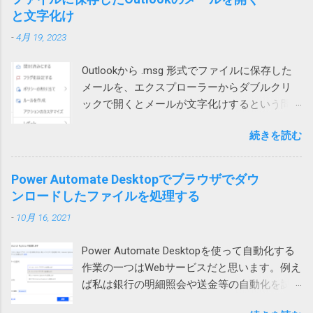
ため、これが壊れるとWindowsやアプリの挙
べたところ、ようやく原因がわかりました。
索したところ、次のページがヒットしまし
と文字化け
ネットではUPnPがオフなのかもしれません。
動に支障をきたす可能性があること自体は確
現象 図1の場合、上のテーブルに行を追加しよ
た。 Windows 10でZIPファイルの解凍エラー
それか、インターネットサービスプロバイダ
かです。 どうして壊れるのか レジストリーが
-
4月 19, 2023
うとするとエラーが発生します。 図1 図2の場
（0x80004005）が発生したときの対処方法 問
ー側に問題があるのか。
壊れる原因は色々考えられます。 Windowsや
合は、左側のテーブルに列を追加しようとす
題のZIPファイルの作成には7zipを使っていた
アプリの不具合で作成や更新に失敗した 作成
Outlookから .msg 形式でファイルに保存した
ると発生します。 図2 テーブルに行や列を追
ので、圧縮時の設定を見てみたところ、確か
や更新中にWindowsやアプリが異常終了して
メールを、エクスプローラーからダブルクリ
加しようとすると、そのテーブルの範囲だけ
に圧縮方式がデフォルトのdeflateではなく、
中途半端になった データを保存する部品
ックで開くとメールが文字化けするという問
が拡張されます。 どういう事かというと、図1
BZip2になっていました。 もとのdeflateに戻し
（SSDやHDDなどのドラ...
い合わせがありました。 色々試して効果なし
の上のテーブルの場合、行を挿入すると、B, C,
て、再度圧縮して標準ZIP機能で開いたとこ
続きを読む
試してみたところ、私や他の方のPCでは文字
D列のみセルが追加され、A列やE列は変化があ
ろ、あっさり開くことができるようになりま
化けせずに開けています。 問題のPCでも、
りません。 そうすると、下のテーブルは、列
した。なんと。 というわけで、ZIPファイルが
Outlookを落としてから開くと文字化けせずに
1、2、3だけ下にずれることになり、テーブル
Power Automate Desktopでブラウザでダウ
開けない場合には、元のツールの圧縮方式を
開きました。 プロセスが異なると化けないの
が壊れてしまいます。そのため、最初のエラ
ンロードしたファイルを処理する
疑ってみる必要があります。取引先から送ら
かもしれません。 Office（365）の修復を試み
ーメッセージが表示されるという事です。 図2
れてきたものは、頼み込むか、7zip等で開くし
-
10月 16, 2021
ましたが効果なし。 再インストールしても効
の場合も同様で、左のテーブルに列を追加し
かなさそうです。 また、無駄な時間を使って
果なし。 Outlookのプロファイルを再作成した
ようとすると2行目から5行目までだけが右に
しまった。 ちなみに、暗号化方式がZipCrypt
Power Automate Desktopを使って自動化する
けれど効果なし。 別のユーザープロファイル
シフトしようとします。これもまた右側のテ
でないとやはりWindows 標準のZIP機能では開
作業の一つはWebサービスだと思います。例え
では問題なし 問題はWindowsのローカルアカ
ーブルが壊れてしまうため、エラーが起こる
けないそうです。
ば私は銀行の明細照会や送金等の自動化を試
ウントで発生していました。 そのPCはAzure
というわけです。 回避策 テーブルに行や列を
みています。 そういう作業をしていて必要に
AD参加していて Microsoft 365 （Azure AD）
追加するのではなく、シートに対して行全