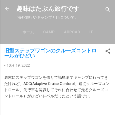
スキップしてメイン コンテンツに移動
趣味はたぶん旅行です
海外旅行やキャンプとITについて。
ホーム
CAMP
ABROAD
IT
もっと見る…
POLICY
旧型ステップワゴンのクルーズコントロ
ールがひどい
-
10月 19, 2022
週末にステップワゴンを借りて福島までキャンプに行ってき
たけれど、ACC(Adaptive Cruise Contorol、追従クルーズコン
トロール、先行車を認識してそれに合わせて走るクルーズコ
ントロール）がひどいレベルだったという話です。