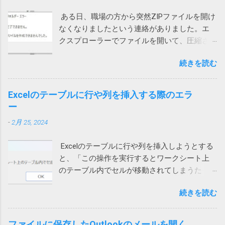
ク」を許可しました。（iPhoneの設定から
ックはひどいことになっているけれど、個人
ある日、職場の方から突然ZIPファイルを開け
Teamsを選んでも変更できます） これで、通
向けのノートンライフロックは大丈夫みたい
なくなりましたという連絡がありました。エ
話が切れなくなりました。 アプリインストー
と思っていたら、こんなことになるとは。 も
クスプローラーでファイルを開いて、圧縮さ
ル時に許可を求められたような気がします。
う、セキュリティ製品を買うのはやめて、
れている中のファイルをダブルクリックする
その際に許可をしていないとこうなってしま
Windows に最初からついてくる Microsoft
続きを読む
と、「展開を完了できません。展開先ファイ
うのでしょう。 Wi-Fiを使うと切れる 別のユー
Defender でもいいのかもしれないと思う今日
ルを作成できませんでした。」というメッセ
ザーから問い合わせがあり、上記対策を行っ
この頃です。そのほうが安定してるし、こう
ージが表示され、ファイルの中身が表示され
ても通話すると切れる状態に。しかも、私か
Excelのテーブルに行や列を挿入する際のエラ
いう余計な問題も起きないし。 2022/9/1 追
ません。 7zipからは開くことができるので、
らかけると現在通話ができない状態ですと言
ー
記 Defenderに切り替えてみました。 さらば
Windows 10標準のZIP機能がおかしいらしい。
われてしまいます。 このケースでは、iPhone
ノートン 2022/01/13 追記 悩んでいる方がいら
-
2月 25, 2024
ネットで検索して一時ファイルを消してみた
もPCも両方ダメでした。 そこで、チャットの
っしゃるようなのでこのメッセージの解説を
り、SFC /SCANNOW を実行して見たり、色々
音声通話ではなく、Teams電話を使って電話
しておこうかと思います。 レジストリーとは
Excelのテーブルに行や列を挿入しようとする
やってみたけれど効果なし。 海外サイトで
にかけてもらったところ、これは通話ができ
Windows や 各種アプリ（ソフト）は設定など
と、「この操作を実行するとワークシート上
Windows cannot complete the extraction. The
ました。 もしやと思い、iPhoneのWi-Fiをオフ
をWindowsが管理するデータベース（ファイ
のテーブル内でセルが移動されてしまうた
destination file could not be created. などで検
にして音声通話を試してもらったところ、今
ル）に保存するものが多いです。そのデータ
め、この操作は行われません」というエラー
索してもいい情報が見つかりません。 途方に
度は通話ができました。どうやら、ユーザー
ベースがレジストリーです。 ソフトをインス
続きを読む
メッセージが表示され、失敗する時がありま
暮れつつ、ZIPファイルを右クリックして、
自宅のWi-Fiを通じて通信するとだめなようで
トールするときや、設定を変更する際などに
す。 長年このエラーの原因が不明でしたが、
「すべて展開」を選んでみたところ、エラー
す。 こちらは現在調査中ですが、もしかした
書き換えられます。 設定等が保存されている
あるときどうしても解決する必要があって調
コード「0x80004005」が出ました。 それで検
ファイルに保存したOutlookのメールを開く
らTeamsの音声通話にUPnPが必要で、問題の