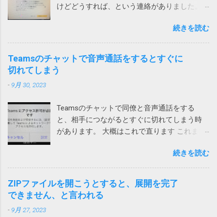
けどどうすれば、という連絡がありました。
表示されたメッセージは次の通りです。 ！
続きを読む
お使いのパソコンで462件の破損されたレジス
トリが検出されました。パソコンをクリーン
アップしてパフォーマンスを向上させましょ
Teamsのチャットで音声通話をするとすぐに
う。 レジストリの問題は、パソコンの速度低
切れてしまう
下、フリーズ、さらにはクラッシュの原因と
-
9月 30, 2023
なります。ノートンTMユーティリティーズ
アルティメットを入手して、レジストリの問
Teamsのチャットで同僚と音声通話をする
題の解決とパソコンのパフォーマンス向上に
と、相手につながるとすぐに切れてしまう時
役立ててください。 ノートンがこんな、レジ
があります。 大概はこれで直ります これまで
ストリが壊れているからと不安をあおって、
は次の方法のいずれかで直っていました。 ア
別の製品を買わせる詐欺ソフトまがいのメッ
続きを読む
プリをアップデートする サインインし直す ア
セージを出してくるとは。 親曰く「レジスト
プリを再インストール ローカルネットワーク
リが破損て驚いた」（原文ママ）。わけのわ
へのアクセス許可 今回は、上記対策を試して
からん高齢者に無用なストレスを与えていま
ZIPファイルを開こうとすると、展開を完了
も直らないiPhoneがありました。 通話する際
す。 大体レジストリーとか言って、それの意
できません、と言われる
に一瞬チラッと次の画面が見えます。 そこ
味が正しく分かる一般人がいるか！（怒） ブ
-
9月 27, 2023
で、設定を押して、「ローカルネットワー
ロードコムに買収された法人向けのシマンテ