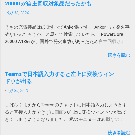
ードされたファイル名がわかっているのであ
ザープロファイル依存の問題のようです。 残
20000 が自主回収対象品だったかも
動で追加する場合はいいのですが、VBAを使っ
れば簡単ですが、実際には毎回違うなんだか
念ながら原因までは不明ですが、ユーザープ
て、テーブルに行や列を追加する場合は、シ
-
9月 13, 2024
よくわからない暗号コードのようなファイル
ロファイルの再作成により解消できる可能性
ートに対する行や列の追加が必要になるため
名が付けられて落ちてくるという事は結構あ
がありそうです。 調査しながら、そういえ
やっかいです。 一つのシートにテーブルを複
うちの充電製品はほぼすべてAnker製です。 Anker って発火事
ります。 ファイル名が確定しなければアクシ
ば、以前から同様の問題が発生していたこと
数追加する場合は、このような問題が起こら
故ないんだろうか、と思って検索していたら、 PowerCore
ョンで指定してみようがないので困ります。
を思い出しました。その時は、ファイルを添
ないようにレイアウトを考える必要がありま
20000 A1366が、国外で発火事故があったため自主回収されて
今回はそういうファイルの処理方法について
付してOutlook のWeb版で開くと問題ないので
す。 私の場合は、仕方なく、図1のパターンで
いました。 「Anker 535 Power Bank (PowerCore 20000)」に
書いてみたいと思います。 画像はクリックす
とりあえずいいかとなった気がします。 ロー
は、列が少ないテーブルを下に配置すること
続きを読む
関するお詫びと回収のお知らせ | アンカー・ジャパン
ると拡大できます。 ダウンロードアクション
カルアカウントに依存する問題なのか不明で
にしました。これだと、上のテーブルを追加
(ankerjapan.com) そして、うちで使っていたのも PowerCore
を使用する Power Automate Desktopにはその
すが、今後Azure ADアカウントに移行して発
しても、下のテーブルは全体的に下にずれる
20000 でした！？ キャンプ用にAnker PowerCore Essential
ものズバリの「Webからダウンロードします」
Teamsで日本語入力すると左上に変換ウィン
生しないことを祈ります。 原因はAdobe
ため問題ありません。 そういうレイアウトに
20000を購入 これ。姪にあげようと思ったら膨らんでいたの
や「Webページのダウンロードリンクをクリッ
ドウが出る
Acrobatのアドイン 2023-07-01 追記 昨日職場
できない場合は、仕方がないので、行全体、
で Anker Store 東京ミッドタウン八重洲に回収してもらいまし
クします」が用意されています。 しかし、残
で、また発生したと連絡があり、もしやと思
列全体を追加することになります。
-
7月 30, 2021
た。 現在Amazonで販売されている PowerCore 20000 は
念ながらこれはChromeではつかえません。実
い、Outlookに追加されていた、Acrobat の二
A1268 という型番なので対象外です。
行するとエラーが発生し「Chrome を使用した
つのアドインをオフにしたところ、改善しま
しばらくまえからTeamsのチャットに日本語入力しようとす
https://amzn.asia/d/hkiQ5Y2 果たして、うちで使っていたアレ
ファイルのダウンロードはサポートされてい
した。 Adobe Acrobat のアドインはろくなこ
ると直接入力ができずに画面の左上に変換ウィンドウが出て
が回収対象だったのかどうか… Amazonから購入しているの
ません。オートメーション ブラウザーの使用
とをしません。 解除の仕方は次のページをご
きてしまうようになりました。 私のモニターは30型なので
で、回収対象だったらメールが来ていたと思いたいです。
を検討してください」と言われてしまいま
覧ください。 Acrobatのアドインにより
Teamsウィンドウからかなり離れていて非常に入力しづら
す。 そうなんだ、では、とEdgeやIE（Internet
Outlookがプロパティの変更を通知 アドインで
続きを読む
い。 使っているうちに直るときもあるけれどしばしば発生し