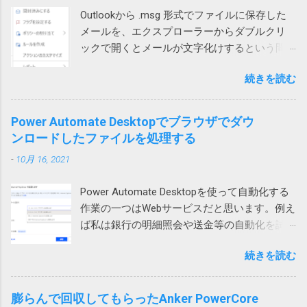
合は、左側のテーブルに列を追加しようとす
題のZIPファイルの作成には7zipを使っていた
アプリの不具合で作成や更新に失敗した 作成
Outlookから .msg 形式でファイルに保存した
ると発生します。 図2 テーブルに行や列を追
ので、圧縮時の設定を見てみたところ、確か
や更新中にWindowsやアプリが異常終了して
メールを、エクスプローラーからダブルクリ
加しようとすると、そのテーブルの範囲だけ
に圧縮方式がデフォルトのdeflateではなく、
中途半端になった データを保存する部品
ックで開くとメールが文字化けするという問
が拡張されます。 どういう事かというと、図1
BZip2になっていました。 もとのdeflateに戻し
（SSDやHDDなどのドラ...
い合わせがありました。 色々試して効果なし
の上のテーブルの場合、行を挿入すると、B, C,
て、再度圧縮して標準ZIP機能で開いたとこ
続きを読む
試してみたところ、私や他の方のPCでは文字
D列のみセルが追加され、A列やE列は変化があ
ろ、あっさり開くことができるようになりま
化けせずに開けています。 問題のPCでも、
りません。 そうすると、下のテーブルは、列
した。なんと。 というわけで、ZIPファイルが
Outlookを落としてから開くと文字化けせずに
1、2、3だけ下にずれることになり、テーブル
Power Automate Desktopでブラウザでダウ
開けない場合には、元のツールの圧縮方式を
開きました。 プロセスが異なると化けないの
が壊れてしまいます。そのため、最初のエラ
ンロードしたファイルを処理する
疑ってみる必要があります。取引先から送ら
かもしれません。 Office（365）の修復を試み
ーメッセージが表示されるという事です。 図2
れてきたものは、頼み込むか、7zip等で開くし
-
10月 16, 2021
ましたが効果なし。 再インストールしても効
の場合も同様で、左のテーブルに列を追加し
かなさそうです。 また、無駄な時間を使って
果なし。 Outlookのプロファイルを再作成した
ようとすると2行目から5行目までだけが右に
しまった。 ちなみに、暗号化方式がZipCrypt
Power Automate Desktopを使って自動化する
けれど効果なし。 別のユーザープロファイル
シフトしようとします。これもまた右側のテ
でないとやはりWindows 標準のZIP機能では開
作業の一つはWebサービスだと思います。例え
では問題なし 問題はWindowsのローカルアカ
ーブルが壊れてしまうため、エラーが起こる
けないそうです。
ば私は銀行の明細照会や送金等の自動化を試
ウントで発生していました。 そのPCはAzure
というわけです。 回避策 テーブルに行や列を
みています。 そういう作業をしていて必要に
AD参加していて Microsoft 365 （Azure AD）
追加するのではなく、シートに対して行全
続きを読む
なって来るのがダウンロードしたファイルの
アカウントでもサインイン可能だったので、
体、列全体を追加すれば、図1の下のテーブル
処理です。例えば口座明細ファイルを保存す
試しにそちらでログインしたところ、文字化
や図2の右のテーブルも全体的に移動するので
るとか請求書を印刷するとかです。 ダウンロ
けしませんでした。 どうやらWindowsのユー
膨らんで回収してもらったAnker PowerCore
エラーは発生しません。 この場合、人間が手