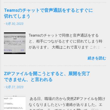
トリが検出されました。パソコンをクリーン
アップしてパフォーマンスを向上させましょ
Teamsのチャットで音声通話をするとすぐに
う。 レジストリの問題は、パソコンの速度低
切れてしまう
下、フリーズ、さらにはクラッシュの原因と
-
9月 30, 2023
なります。ノートンTMユーティリティーズ
アルティメットを入手して、レジストリの問
Teamsのチャットで同僚と音声通話をする
題の解決とパソコンのパフォーマンス向上に
と、相手につながるとすぐに切れてしまう時
役立ててください。 ノートンがこんな、レジ
があります。 大概はこれで直ります これまで
ストリが壊れているからと不安をあおって、
は次の方法のいずれかで直っていました。 ア
別の製品を買わせる詐欺ソフトまがいのメッ
続きを読む
プリをアップデートする サインインし直す ア
セージを出してくるとは。 親曰く「レジスト
プリを再インストール ローカルネットワーク
リが破損て驚いた」（原文ママ）。わけのわ
へのアクセス許可 今回は、上記対策を試して
からん高齢者に無用なストレスを与えていま
ZIPファイルを開こうとすると、展開を完了
も直らないiPhoneがありました。 通話する際
す。 大体レジストリーとか言って、それの意
できません、と言われる
に一瞬チラッと次の画面が見えます。 そこ
味が正しく分かる一般人がいるか！（怒） ブ
-
9月 27, 2023
で、設定を押して、「ローカルネットワー
ロードコムに買収された法人向けのシマンテ
ク」を許可しました。（iPhoneの設定から
ックはひどいことになっているけれど、個人
ある日、職場の方から突然ZIPファイルを開け
Teamsを選んでも変更できます） これで、通
向けのノートンライフロックは大丈夫みたい
なくなりましたという連絡がありました。エ
話が切れなくなりました。 アプリインストー
と思っていたら、こんなことになるとは。 も