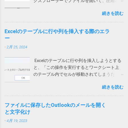
クスプローラーでファイルを開いて、圧縮さ
ル時に許可を求められたような気がします。
う、セキュリティ製品を買うのはやめて、
れている中のファイルをダブルクリックする
その際に許可をしていないとこうなってしま
Windows に最初からついてくる Microsoft
続きを読む
と、「展開を完了できません。展開先ファイ
うのでしょう。 Wi-Fiを使うと切れる 別のユー
Defender でもいいのかもしれないと思う今日
ルを作成できませんでした。」というメッセ
ザーから問い合わせがあり、上記対策を行っ
この頃です。そのほうが安定してるし、こう
ージが表示され、ファイルの中身が表示され
ても通話すると切れる状態に。しかも、私か
Excelのテーブルに行や列を挿入する際のエラ
いう余計な問題も起きないし。 2022/9/1 追
ません。 7zipからは開くことができるので、
らかけると現在通話ができない状態ですと言
ー
記 Defenderに切り替えてみました。 さらば
Windows 10標準のZIP機能がおかしいらしい。
われてしまいます。 このケースでは、iPhone
ノートン 2022/01/13 追記 悩んでいる方がいら
-
2月 25, 2024
ネットで検索して一時ファイルを消してみた
もPCも両方ダメでした。 そこで、チャットの
っしゃるようなのでこのメッセージの解説を
り、SFC /SCANNOW を実行して見たり、色々
音声通話ではなく、Teams電話を使って電話
しておこうかと思います。 レジストリーとは
Excelのテーブルに行や列を挿入しようとする
やってみたけれど効果なし。 海外サイトで
にかけてもらったところ、これは通話ができ
Windows や 各種アプリ（ソフト）は設定など
と、「この操作を実行するとワークシート上
Windows cannot complete the extraction. The
ました。 もしやと思い、iPhoneのWi-Fiをオフ
をWindowsが管理するデータベース（ファイ
のテーブル内でセルが移動されてしまうた
destination file could not be created. などで検
にして音声通話を試してもらったところ、今
ル）に保存するものが多いです。そのデータ
め、この操作は行われません」というエラー
索してもいい情報が見つかりません。 途方に
度は通話ができました。どうやら、ユーザー
ベースがレジストリーです。 ソフトをインス
続きを読む
メッセージが表示され、失敗する時がありま
暮れつつ、ZIPファイルを右クリックして、
自宅のWi-Fiを通じて通信するとだめなようで
トールするときや、設定を変更する際などに
す。 長年このエラーの原因が不明でしたが、
「すべて展開」を選んでみたところ、エラー
す。 こちらは現在調査中ですが、もしかした
書き換えられます。 設定等が保存されている
あるときどうしても解決する必要があって調
コード「0x80004005」が出ました。 それで検
ファイルに保存したOutlookのメールを開く
らTeamsの音声通話にUPnPが必要で、問題の
ため、これが壊れるとWindowsやアプリの挙
べたところ、ようやく原因がわかりました。
索したところ、次のページがヒットしまし
と文字化け
ネットではUPnPがオフなのかもしれません。
動に支障をきたす可能性があること自体は確
現象 図1の場合、上のテーブルに行を追加しよ
た。 Windows 10でZIPファイルの解凍エラー
それか、インターネットサービスプロバイダ
かです。 どうして壊れるのか レジストリーが
-
4月 19, 2023
うとするとエラーが発生します。 図1 図2の場
（0x80004005）が発生したときの対処方法 問
ー側に問題があるのか。
壊れる原因は色々考えられます。 Windowsや