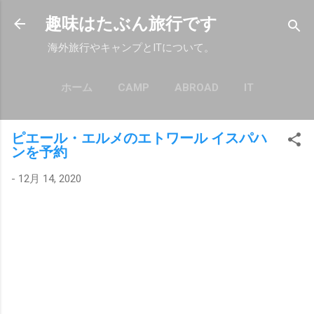
スキップしてメイン コンテンツに移動
趣味はたぶん旅行です
海外旅行やキャンプとITについて。
ホーム
CAMP
ABROAD
IT
もっと見る…
POLICY
ピエール・エルメのエトワール イスパハ
ンを予約
-
12月 14, 2020