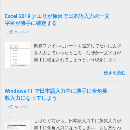
Explorer）を指定しても同様です。オートメー
は改善せず 2024-03-22 追記 また、ファイルに
てイラッとしていました。 そうこうするうちに職場内からも
ションブラウザーってなんなのと思ったら、IE
保存したメールを開くと一部が文字化けする
問い合わせがあったのでMicrosoftに問い合わせてみました。
Excel 2019 クエリが原因で日本語入力の一文
の起動モードの一つでした。 それではと、オ
という連絡があったので、再度アドインをオ
その結果、Microsoftでも現象を再現することができ、Teams
字目が勝手に確定する
ートメーションブラウザーを使ってみるとオ
フにしてみましたが、今回は解決しませんで
とIMEの問題であり、修正が必要だと認識しているけれど時期
ートメーション用にすべてを削ぎ落した画面
した。 そこで、Web版のOutlookからメールを
-
7月 25, 2019
は未定という事でした。 回避策としては、どれでもいいから
が表示され、これでは動かないサイトがあり
保存してみたところ、msg 形式ではなく、eml
他のウィンドウを一回クリックすれば、直接入力できるよう
ました。 また、IEのサポート終了が来年2022
形式で保存され、文字化けしなくなりま...
既存ファイルにシートを追加してセルに文字
になるという事でした。 他のウィンドウ（ブラウザや他のア
年6月に迫っているというのもひっかかりま
を入力していったところ、なぜか一文字目が
プリ）をクリックしてからTeamsに戻って日本語入力すると
す。 ダウンロードフォルダーを空にする では
勝手に確定されてしまうという現象に遭遇し
確かに直接入力できるようになりました。（デスクトップを
どうするかと検索してみると、次のページで
ました。 一文字目が勝手に確定される セル
クリックしても解消しました） 一回解消すれば、Teamsを再
はダウンロードする前にダウンロードフォル
続きを読む
に、例えば「支払い」と入力しようとする
起動するまでは問題は再現しないようです。普通は再起動し
ダーをクリアするという荒業を使っている方
と、shiharaiのsを入れた時点で確定されてしま
ないので一日一回クリックすれば回避できるということにな
がいます。 Power Automate Desktop：ファイ
い、「s いはらい 」のようになってしまいま
ります。 ひと手間かかるとはいえ、手軽に確実に回避できる
Windows 11 で日本語入力中に勝手に全角英
ル名がわからないファイルをコピーする方法
す。 消しては入力やり直しなので異常に入力
ようになったのは嬉しいです。
数入力になってしまう
いやこれ、私なんかはダウンロードフォルダ
しづらい。大量に入力する必要がある方は絶
ーをデスクトップに変更しているので絶対に
-
3月 04, 2026
望を感じるでしょう。 クエリが原因 新しいフ
使えない方法です。クリアしたらデスクトッ
ァイルでは問題ないのでどうやらファイル依
プのファイルが全部消えてしまいます。 ブラ
しばらく前から、日本語入力中に英数入力が
存の問題らしいということがわかりました。
ウザのダウンロードフォルダーを一時的に作
勝手に全角入力になってしまい、戻し方がわ
新しいファイルを作って、問題のファイルに