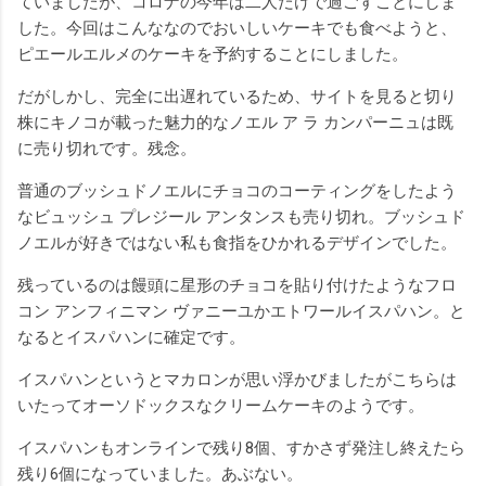
ていましたが、コロナの今年は二人だけで過ごすことにしま
した。今回はこんななのでおいしいケーキでも食べようと、
ピエールエルメのケーキを予約することにしました。
だがしかし、完全に出遅れているため、サイトを見ると切り
株にキノコが載った魅力的なノエル ア ラ カンパーニュは既
に売り切れです。残念。
普通のブッシュドノエルにチョコのコーティングをしたよう
なビュッシュ プレジール アンタンスも売り切れ。ブッシュド
ノエルが好きではない私も食指をひかれるデザインでした。
残っているのは饅頭に星形のチョコを貼り付けたようなフロ
コン アンフィニマン ヴァニーユかエトワールイスパハン。と
なるとイスパハンに確定です。
イスパハンというとマカロンが思い浮かびましたがこちらは
いたってオーソドックスなクリームケーキのようです。
イスパハンもオンラインで残り8個、すかさず発注し終えたら
残り6個になっていました。あぶない。