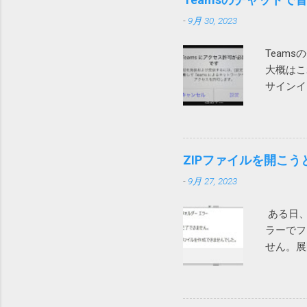
「レジス
-
9月 30, 2023
す。 大
に買収さ
Team
ックは大
大概はこ
めて、Wi
サインイ
です。そ
を試して
替えてみ
設定を押
セージの
できます
定などを
がします
がレジス
ZIPファイルを開こ
ザーから
す。 設
-
9月 27, 2023
在通話が
あること
そこで、
Wind
ある日、
ができま
中途半端
ラーでフ
通話がで
せん。展
在調査中
示されま
かもしれ
ットで検
れど効果なし。