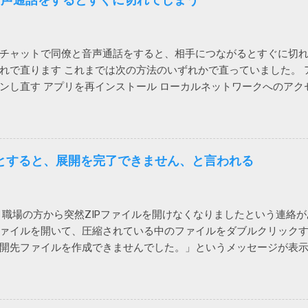
トリが破損て驚いた」（原文ママ）。わけのわからん高齢者に無
体レジストリーとか言って、それの意味が正しく分かる一般人がいる
れた法人向けのシマンテックはひどいことになっているけれど、
sのチャットで同僚と音声通話をすると、相手につながるとすぐに切
丈夫みたいと思っていたら、こんなことになるとは。 もう、セキ
れで直ります これまでは次の方法のいずれかで直っていました。 
ndows に最初からついてくる Microsoft Defender でもい
ンし直す アプリを再インストール ローカルネットワークへのアク
のほうが安定してるし、こういう余計な問題も起きないし。 2022/9/1
も直らないiPhoneがありました。 通話する際に一瞬チラッと次の
ました。 さらばノートン 2022/01/13 追記 悩んでいる方がい
して、「ローカルネットワーク」を許可しました。（iPhoneの設定
解説をしておこうかと思います。 レジストリーとは Windows や
） これで、通話が切れなくなりました。 アプリインストール時に
Windowsが管理するデータベース（ファイル）に保存するものが
。その際に許可をしていないとこうなってしまうのでしょう。 Wi-F
トリーです。 ソフトをインストールするときや、設定を変更する
うとすると、展開を完了できません、と言われる
問い合わせがあり、上記対策を行っても通話すると切れる状態に
定等が保存されているため、これが壊れるとWindowsやアプリの
できない状態ですと言われてしまいます。 このケースでは、iPhon
自体は確かです。 どうして壊れるのか レジストリーが壊れる原因
チャットの音声通話ではなく、Teams電話を使って電話にかけて
owsやアプリの不具合で作成や更新に失敗した 作成や更新中にWind
職場の方から突然ZIPファイルを開けなくなりましたという連絡
した。 もしやと思い、iPhoneのWi-Fiをオフにして音声通話を
になった データを保存する部品（SSDやHDDなどのドラ...
ァイルを開いて、圧縮されている中のファイルをダブルクリック
きました。どうやら、ユーザー自宅のWi-Fiを通じて通信するとだ
開先ファイルを作成できませんでした。」というメッセージが表
ですが、もしかしたらTeamsの音声通話にUPnPが必要で、問題の
せん。 7zipからは開くことができるので、Windows 10標準のZI
ません。それか、インターネットサービスプロバイダー側に問題
索して一時ファイルを消してみたり、SFC /SCANNOW を実行し
 海外サイトで Windows cannot complete the extraction. The desti