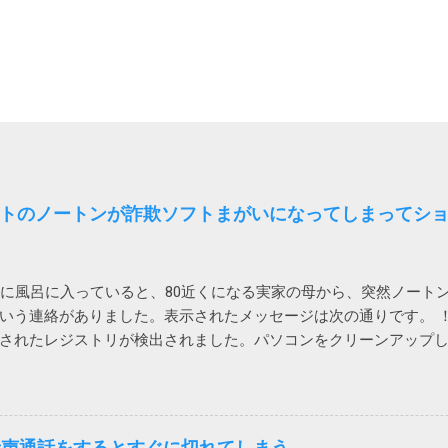
トのノートンが詐欺ソフトまがいになってしまってシ
時に風呂に入っていると、80近くになる実家の母から、突然ノート
いう連絡がありました。表示されたメッセージは次の通りです。 ！
されたレジストリが検出されました。パソコンをクリーンアップ
う。 レジストリの問題は、パソコンの速度低下、フリーズ、さら
ノートンTMユーティリティーズ アルティメットを入手して、レ
パフォーマンス向上に役立ててください。 ノートンがこんな、レ
あおって、別の製品を買わせる詐欺ソフトまがいのメッセージを出
で音声通話をするとすぐに切れてしまう