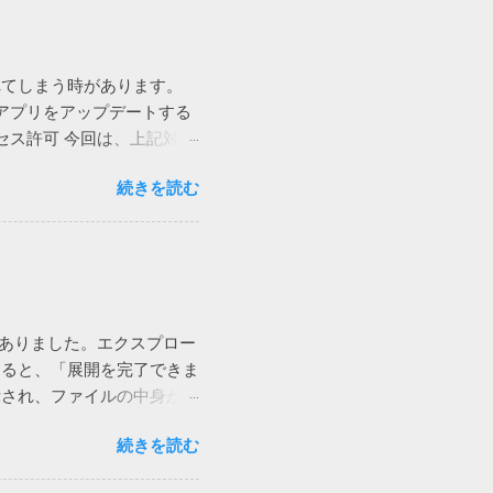
用なストレスを与えていま
か！（怒） ブロードコム
個人向けのノートンライフロ
れてしまう時があります。
ュリティ製品を買うのはや
アプリをアップデートする
いのかもしれないと思う今日この頃
セス許可 今回は、上記対策
 追記 Defenderに切り
画面が見えます。 そこで、
らっしゃるようなのでこのメッ
続きを読む
からTeamsを選んでも変更
 各種アプリ（ソフト）は設
許可を求められたような気
多いです。そのデータベース
iを使うと切れる 別のユー
際などに書き換えられま
。しかも、私からかけると現
挙動に支障をきたす可能性が
eもPCも両方ダメでした。
は色々考えられます。
もらったところ、これは通話
owsやアプリが異常終了して
がありました。エクスプロー
試してもらったところ、今度は
すると、「展開を完了できま
めなようです。 こちらは現
示され、ファイルの中身が表
ネットではUPnPがオフなの
P機能がおかしいらしい。 ネ
があるのか。
続きを読む
て見たり、色々やってみたけ
nation file could not