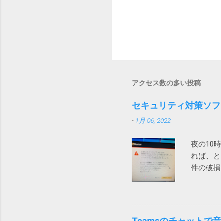
アクセス数の多い投稿
セキュリティ対策ソフ
-
1月 06, 2022
夜の10
れば、と
件の破損
せましょ
ります。
ソコンの
と不安を
Teamsのチャット