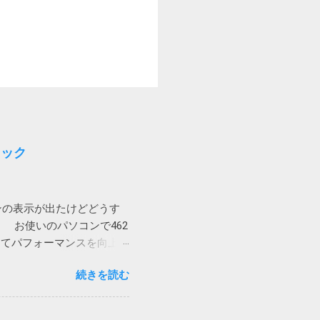
ョック
ンの表示が出たけどどうす
 お使いのパソコンで462
してパフォーマンスを向上さ
にはクラッシュの原因とな
続きを読む
ジストリの問題の解決とパ
ジストリが壊れているから
してくるとは。 親曰く