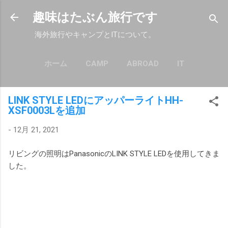
スキップしてメイン コンテンツに移動
趣味はたぶん旅行です
海外旅行やキャンプとITについて。
ホーム
CAMP
ABROAD
IT
もっと見る…
POLICY
LINK STYLE LEDにアッパーライトHH-
XSF0003Lを追加
-
12月 21, 2021
リビングの照明はPanasonicのLINK STYLE LEDを使用してきま
した。