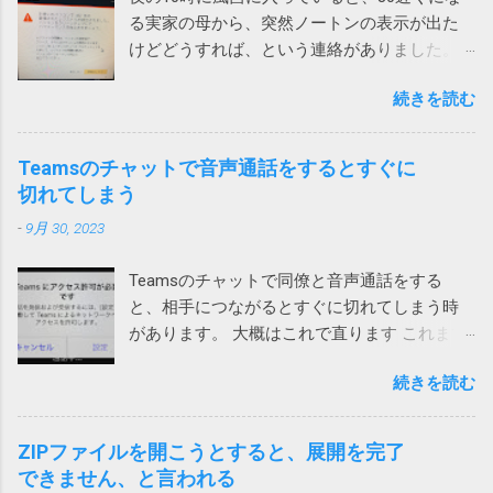
る実家の母から、突然ノートンの表示が出た
けどどうすれば、という連絡がありました。
表示されたメッセージは次の通りです。 ！
続きを読む
お使いのパソコンで462件の破損されたレジス
トリが検出されました。パソコンをクリーン
アップしてパフォーマンスを向上させましょ
Teamsのチャットで音声通話をするとすぐに
う。 レジストリの問題は、パソコンの速度低
切れてしまう
下、フリーズ、さらにはクラッシュの原因と
-
9月 30, 2023
なります。ノートンTMユーティリティーズ
アルティメットを入手して、レジストリの問
Teamsのチャットで同僚と音声通話をする
題の解決とパソコンのパフォーマンス向上に
と、相手につながるとすぐに切れてしまう時
役立ててください。 ノートンがこんな、レジ
があります。 大概はこれで直ります これまで
ストリが壊れているからと不安をあおって、
は次の方法のいずれかで直っていました。 ア
別の製品を買わせる詐欺ソフトまがいのメッ
続きを読む
プリをアップデートする サインインし直す ア
セージを出してくるとは。 親曰く「レジスト
プリを再インストール ローカルネットワーク
リが破損て驚いた」（原文ママ）。わけのわ
へのアクセス許可 今回は、上記対策を試して
からん高齢者に無用なストレスを与えていま
ZIPファイルを開こうとすると、展開を完了
も直らないiPhoneがありました。 通話する際
す。 大体レジストリーとか言って、それの意
できません、と言われる
に一瞬チラッと次の画面が見えます。 そこ