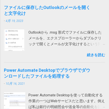
「すべて展開」を選んでみたところ、エラー
す。 こちらは現在調査中ですが、もしかした
書き換えられます。 設定等が保存されている
あるときどうしても解決する必要があって調
コード「0x80004005」が出ました。 それで検
ファイルに保存したOutlookのメールを開く
らTeamsの音声通話にUPnPが必要で、問題の
ため、これが壊れるとWindowsやアプリの挙
べたところ、ようやく原因がわかりました。
索したところ、次のページがヒットしまし
と文字化け
ネットではUPnPがオフなのかもしれません。
動に支障をきたす可能性があること自体は確
現象 図1の場合、上のテーブルに行を追加しよ
た。 Windows 10でZIPファイルの解凍エラー
それか、インターネットサービスプロバイダ
かです。 どうして壊れるのか レジストリーが
-
4月 19, 2023
うとするとエラーが発生します。 図1 図2の場
（0x80004005）が発生したときの対処方法 問
ー側に問題があるのか。
壊れる原因は色々考えられます。 Windowsや
合は、左側のテーブルに列を追加しようとす
題のZIPファイルの作成には7zipを使っていた
アプリの不具合で作成や更新に失敗した 作成
Outlookから .msg 形式でファイルに保存した
ると発生します。 図2 テーブルに行や列を追
ので、圧縮時の設定を見てみたところ、確か
や更新中にWindowsやアプリが異常終了して
メールを、エクスプローラーからダブルクリ
加しようとすると、そのテーブルの範囲だけ
に圧縮方式がデフォルトのdeflateではなく、
中途半端になった データを保存する部品
ックで開くとメールが文字化けするという問
が拡張されます。 どういう事かというと、図1
BZip2になっていました。 もとのdeflateに戻し
（SSDやHDDなどのドラ...
い合わせがありました。 色々試して効果なし
の上のテーブルの場合、行を挿入すると、B, C,
て、再度圧縮して標準ZIP機能で開いたとこ
続きを読む
試してみたところ、私や他の方のPCでは文字
D列のみセルが追加され、A列やE列は変化があ
ろ、あっさり開くことができるようになりま
化けせずに開けています。 問題のPCでも、
りません。 そうすると、下のテーブルは、列
した。なんと。 というわけで、ZIPファイルが
Outlookを落としてから開くと文字化けせずに
1、2、3だけ下にずれることになり、テーブル
Power Automate Desktopでブラウザでダウ
開けない場合には、元のツールの圧縮方式を
開きました。 プロセスが異なると化けないの
が壊れてしまいます。そのため、最初のエラ
ンロードしたファイルを処理する
疑ってみる必要があります。取引先から送ら
かもしれません。 Office（365）の修復を試み
ーメッセージが表示されるという事です。 図2
れてきたものは、頼み込むか、7zip等で開くし
-
10月 16, 2021
ましたが効果なし。 再インストールしても効
の場合も同様で、左のテーブルに列を追加し
かなさそうです。 また、無駄な時間を使って
果なし。 Outlookのプロファイルを再作成した
ようとすると2行目から5行目までだけが右に
しまった。 ちなみに、暗号化方式がZipCrypt
Power Automate Desktopを使って自動化する
けれど効果なし。 別のユーザープロファイル
シフトしようとします。これもまた右側のテ
でないとやはりWindows 標準のZIP機能では開
作業の一つはWebサービスだと思います。例え
では問題なし 問題はWindowsのローカルアカ
ーブルが壊れてしまうため、エラーが起こる
けないそうです。
ば私は銀行の明細照会や送金等の自動化を試
ウントで発生していました。 そのPCはAzure