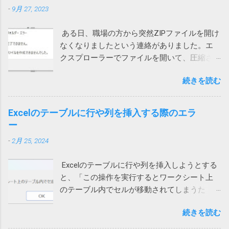
味が正しく分かる一般人がいるか！（怒） ブ
-
9月 27, 2023
で、設定を押して、「ローカルネットワー
ロードコムに買収された法人向けのシマンテ
ク」を許可しました。（iPhoneの設定から
ックはひどいことになっているけれど、個人
ある日、職場の方から突然ZIPファイルを開け
Teamsを選んでも変更できます） これで、通
向けのノートンライフロックは大丈夫みたい
なくなりましたという連絡がありました。エ
話が切れなくなりました。 アプリインストー
と思っていたら、こんなことになるとは。 も
クスプローラーでファイルを開いて、圧縮さ
ル時に許可を求められたような気がします。
う、セキュリティ製品を買うのはやめて、
れている中のファイルをダブルクリックする
その際に許可をしていないとこうなってしま
Windows に最初からついてくる Microsoft
続きを読む
と、「展開を完了できません。展開先ファイ
うのでしょう。 Wi-Fiを使うと切れる 別のユー
Defender でもいいのかもしれないと思う今日
ルを作成できませんでした。」というメッセ
ザーから問い合わせがあり、上記対策を行っ
この頃です。そのほうが安定してるし、こう
ージが表示され、ファイルの中身が表示され
ても通話すると切れる状態に。しかも、私か
Excelのテーブルに行や列を挿入する際のエラ
いう余計な問題も起きないし。 2022/9/1 追
ません。 7zipからは開くことができるので、
らかけると現在通話ができない状態ですと言
ー
記 Defenderに切り替えてみました。 さらば
Windows 10標準のZIP機能がおかしいらしい。
われてしまいます。 このケースでは、iPhone
ノートン 2022/01/13 追記 悩んでいる方がいら
-
2月 25, 2024
ネットで検索して一時ファイルを消してみた
もPCも両方ダメでした。 そこで、チャットの
っしゃるようなのでこのメッセージの解説を
り、SFC /SCANNOW を実行して見たり、色々
音声通話ではなく、Teams電話を使って電話
しておこうかと思います。 レジストリーとは
Excelのテーブルに行や列を挿入しようとする
やってみたけれど効果なし。 海外サイトで
にかけてもらったところ、これは通話ができ
Windows や 各種アプリ（ソフト）は設定など
と、「この操作を実行するとワークシート上
Windows cannot complete the extraction. The
ました。 もしやと思い、iPhoneのWi-Fiをオフ
をWindowsが管理するデータベース（ファイ
のテーブル内でセルが移動されてしまうた
destination file could not be created. などで検
にして音声通話を試してもらったところ、今
ル）に保存するものが多いです。そのデータ
め、この操作は行われません」というエラー
索してもいい情報が見つかりません。 途方に
度は通話ができました。どうやら、ユーザー
ベースがレジストリーです。 ソフトをインス
続きを読む
メッセージが表示され、失敗する時がありま
暮れつつ、ZIPファイルを右クリックして、
自宅のWi-Fiを通じて通信するとだめなようで
トールするときや、設定を変更する際などに
す。 長年このエラーの原因が不明でしたが、