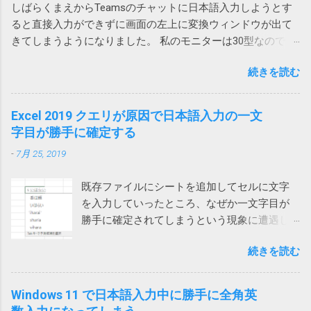
つのアドインをオフにしたところ、改善しま
しばらくまえからTeamsのチャットに日本語入力しようとす
https://amzn.asia/d/hkiQ5Y2 果たして、うちで使っていたアレ
ファイルのダウンロードはサポートされてい
した。 Adobe Acrobat のアドインはろくなこ
ると直接入力ができずに画面の左上に変換ウィンドウが出て
が回収対象だったのかどうか… Amazonから購入しているの
ません。オートメーション ブラウザーの使用
とをしません。 解除の仕方は次のページをご
きてしまうようになりました。 私のモニターは30型なので
で、回収対象だったらメールが来ていたと思いたいです。
を検討してください」と言われてしまいま
覧ください。 Acrobatのアドインにより
Teamsウィンドウからかなり離れていて非常に入力しづら
す。 そうなんだ、では、とEdgeやIE（Internet
Outlookがプロパティの変更を通知 アドインで
続きを読む
い。 使っているうちに直るときもあるけれどしばしば発生し
Explorer）を指定しても同様です。オートメー
は改善せず 2024-03-22 追記 また、ファイルに
てイラッとしていました。 そうこうするうちに職場内からも
ションブラウザーってなんなのと思ったら、IE
保存したメールを開くと一部が文字化けする
問い合わせがあったのでMicrosoftに問い合わせてみました。
Excel 2019 クエリが原因で日本語入力の一文
の起動モードの一つでした。 それではと、オ
という連絡があったので、再度アドインをオ
その結果、Microsoftでも現象を再現することができ、Teams
字目が勝手に確定する
ートメーションブラウザーを使ってみるとオ
フにしてみましたが、今回は解決しませんで
とIMEの問題であり、修正が必要だと認識しているけれど時期
ートメーション用にすべてを削ぎ落した画面
した。 そこで、Web版のOutlookからメールを
-
7月 25, 2019
は未定という事でした。 回避策としては、どれでもいいから
が表示され、これでは動かないサイトがあり
保存してみたところ、msg 形式ではなく、eml
他のウィンドウを一回クリックすれば、直接入力できるよう
ました。 また、IEのサポート終了が来年2022
形式で保存され、文字化けしなくなりま...
既存ファイルにシートを追加してセルに文字
になるという事でした。 他のウィンドウ（ブラウザや他のア
年6月に迫っているというのもひっかかりま
を入力していったところ、なぜか一文字目が
プリ）をクリックしてからTeamsに戻って日本語入力すると
す。 ダウンロードフォルダーを空にする では
勝手に確定されてしまうという現象に遭遇し
確かに直接入力できるようになりました。（デスクトップを
どうするかと検索してみると、次のページで
ました。 一文字目が勝手に確定される セル
クリックしても解消しました） 一回解消すれば、Teamsを再
はダウンロードする前にダウンロードフォル
続きを読む
に、例えば「支払い」と入力しようとする
起動するまでは問題は再現しないようです。普通は再起動し
ダーをクリアするという荒業を使っている方
と、shiharaiのsを入れた時点で確定されてしま
ないので一日一回クリックすれば回避できるということにな
がいます。 Power Automate Desktop：ファイ
い、「s いはらい 」のようになってしまいま
ります。 ひと手間かかるとはいえ、手軽に確実に回避できる
Windows 11 で日本語入力中に勝手に全角英
ル名がわからないファイルをコピーする方法
す。 消しては入力やり直しなので異常に入力
ようになったのは嬉しいです。