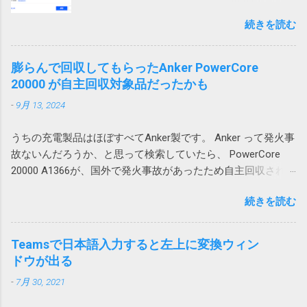
というわけです。 回避策 テーブルに行や列を
みています。 そういう作業をしていて必要に
AD参加していて Microsoft 365 （Azure AD）
追加するのではなく、シートに対して行全
続きを読む
なって来るのがダウンロードしたファイルの
アカウントでもサインイン可能だったので、
体、列全体を追加すれば、図1の下のテーブル
処理です。例えば口座明細ファイルを保存す
試しにそちらでログインしたところ、文字化
や図2の右のテーブルも全体的に移動するので
るとか請求書を印刷するとかです。 ダウンロ
けしませんでした。 どうやらWindowsのユー
膨らんで回収してもらったAnker PowerCore
エラーは発生しません。 この場合、人間が手
ードされたファイル名がわかっているのであ
ザープロファイル依存の問題のようです。 残
20000 が自主回収対象品だったかも
動で追加する場合はいいのですが、VBAを使っ
れば簡単ですが、実際には毎回違うなんだか
念ながら原因までは不明ですが、ユーザープ
て、テーブルに行や列を追加する場合は、シ
-
9月 13, 2024
よくわからない暗号コードのようなファイル
ロファイルの再作成により解消できる可能性
ートに対する行や列の追加が必要になるため
名が付けられて落ちてくるという事は結構あ
がありそうです。 調査しながら、そういえ
やっかいです。 一つのシートにテーブルを複
うちの充電製品はほぼすべてAnker製です。 Anker って発火事
ります。 ファイル名が確定しなければアクシ
ば、以前から同様の問題が発生していたこと
数追加する場合は、このような問題が起こら
故ないんだろうか、と思って検索していたら、 PowerCore
ョンで指定してみようがないので困ります。
を思い出しました。その時は、ファイルを添
ないようにレイアウトを考える必要がありま
20000 A1366が、国外で発火事故があったため自主回収されて
今回はそういうファイルの処理方法について
付してOutlook のWeb版で開くと問題ないので
す。 私の場合は、仕方なく、図1のパターンで
いました。 「Anker 535 Power Bank (PowerCore 20000)」に
書いてみたいと思います。 画像はクリックす
とりあえずいいかとなった気がします。 ロー
は、列が少ないテーブルを下に配置すること
続きを読む
関するお詫びと回収のお知らせ | アンカー・ジャパン
ると拡大できます。 ダウンロードアクション
カルアカウントに依存する問題なのか不明で
にしました。これだと、上のテーブルを追加
(ankerjapan.com) そして、うちで使っていたのも PowerCore
を使用する Power Automate Desktopにはその
すが、今後Azure ADアカウントに移行して発
しても、下のテーブルは全体的に下にずれる
20000 でした！？ キャンプ用にAnker PowerCore Essential
ものズバリの「Webからダウンロードします」
Teamsで日本語入力すると左上に変換ウィン
生しないことを祈ります。 原因はAdobe
ため問題ありません。 そういうレイアウトに
20000を購入 これ。姪にあげようと思ったら膨らんでいたの
や「Webページのダウンロードリンクをクリッ
ドウが出る
Acrobatのアドイン 2023-07-01 追記 昨日職場
できない場合は、仕方がないので、行全体、
で Anker Store 東京ミッドタウン八重洲に回収してもらいまし
クします」が用意されています。 しかし、残
で、また発生したと連絡があり、もしやと思
列全体を追加することになります。
-
7月 30, 2021
た。 現在Amazonで販売されている PowerCore 20000 は
念ながらこれはChromeではつかえません。実
い、Outlookに追加されていた、Acrobat の二
A1268 という型番なので対象外です。
行するとエラーが発生し「Chrome を使用した