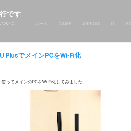
スキップしてメイン コンテンツに移動
行です
について。
ホーム
CAMP
ABROAD
IT
P
 T4U PlusでメインPCをWi-Fi化
U Plusを使ってメインのPCをWi-Fi化してみました。