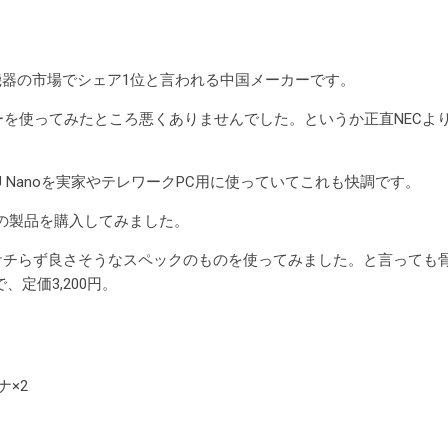
LAN機器の市場でシェア1位と言われる中国メーカーです。
ーターを使ってみたところ悪くありませんでした。というか正直NEC
 T2U Nanoを実家やテレワークPC用に使っていてこれも快調です。
nkの製品を購入してみました。
ケチらず良さそうなスペックのものを使ってみました。と言っても
、定価3,200円。
ナ×2