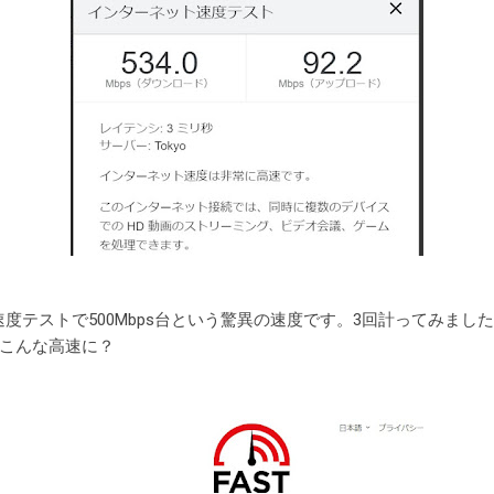
ット速度テストで500Mbps台という驚異の速度です。3回計ってみまし
こんな高速に？