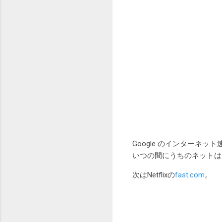
Google のインターネ
いつの間にうちのネットは
次はNetflixの
fast.com
。