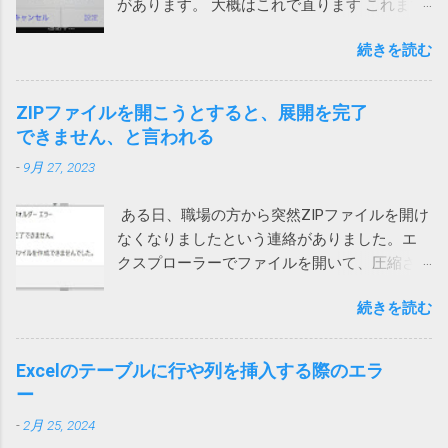
があります。 大概はこれで直ります これまで
ストリが壊れているからと不安をあおって、
は次の方法のいずれかで直っていました。 ア
別の製品を買わせる詐欺ソフトまがいのメッ
続きを読む
プリをアップデートする サインインし直す ア
セージを出してくるとは。 親曰く「レジスト
プリを再インストール ローカルネットワーク
リが破損て驚いた」（原文ママ）。わけのわ
へのアクセス許可 今回は、上記対策を試して
からん高齢者に無用なストレスを与えていま
ZIPファイルを開こうとすると、展開を完了
も直らないiPhoneがありました。 通話する際
す。 大体レジストリーとか言って、それの意
できません、と言われる
に一瞬チラッと次の画面が見えます。 そこ
味が正しく分かる一般人がいるか！（怒） ブ
-
9月 27, 2023
で、設定を押して、「ローカルネットワー
ロードコムに買収された法人向けのシマンテ
ク」を許可しました。（iPhoneの設定から
ックはひどいことになっているけれど、個人
ある日、職場の方から突然ZIPファイルを開け
Teamsを選んでも変更できます） これで、通
向けのノートンライフロックは大丈夫みたい
なくなりましたという連絡がありました。エ
話が切れなくなりました。 アプリインストー
と思っていたら、こんなことになるとは。 も
クスプローラーでファイルを開いて、圧縮さ
ル時に許可を求められたような気がします。
う、セキュリティ製品を買うのはやめて、
れている中のファイルをダブルクリックする
その際に許可をしていないとこうなってしま
Windows に最初からついてくる Microsoft
続きを読む
と、「展開を完了できません。展開先ファイ
うのでしょう。 Wi-Fiを使うと切れる 別のユー
Defender でもいいのかもしれないと思う今日
ルを作成できませんでした。」というメッセ
ザーから問い合わせがあり、上記対策を行っ
この頃です。そのほうが安定してるし、こう
ージが表示され、ファイルの中身が表示され
ても通話すると切れる状態に。しかも、私か
Excelのテーブルに行や列を挿入する際のエラ
いう余計な問題も起きないし。 2022/9/1 追
ません。 7zipからは開くことができるので、
らかけると現在通話ができない状態ですと言
ー
記 Defenderに切り替えてみました。 さらば
Windows 10標準のZIP機能がおかしいらしい。
われてしまいます。 このケースでは、iPhone
ノートン 2022/01/13 追記 悩んでいる方がいら
-
2月 25, 2024
ネットで検索して一時ファイルを消してみた
もPCも両方ダメでした。 そこで、チャットの
っしゃるようなのでこのメッセージの解説を