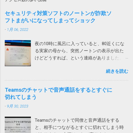
セキュリティ対策ソフトのノートンが詐欺ソ
フトまがいになってしまってショック
-
1月 06, 2022
夜の10時に風呂に入っていると、80近くにな
る実家の母から、突然ノートンの表示が出た
けどどうすれば、という連絡がありました。
表示されたメッセージは次の通りです。 ！
続きを読む
お使いのパソコンで462件の破損されたレジス
トリが検出されました。パソコンをクリーン
アップしてパフォーマンスを向上させましょ
Teamsのチャットで音声通話をするとすぐに
う。 レジストリの問題は、パソコンの速度低
切れてしまう
下、フリーズ、さらにはクラッシュの原因と
-
9月 30, 2023
なります。ノートンTMユーティリティーズ
アルティメットを入手して、レジストリの問
Teamsのチャットで同僚と音声通話をする
題の解決とパソコンのパフォーマンス向上に
と、相手につながるとすぐに切れてしまう時
役立ててください。 ノートンがこんな、レジ