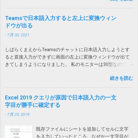
ると拡大できます。 ダウンロードアクション
カルアカウントに依存する問題なのか不明で
にしました。これだと、上のテーブルを追加
(ankerjapan.com) そして、うちで使っていたのも PowerCore
を使用する Power Automate Desktopにはその
すが、今後Azure ADアカウントに移行して発
しても、下のテーブルは全体的に下にずれる
20000 でした！？ キャンプ用にAnker PowerCore Essential
ものズバリの「Webからダウンロードします」
Teamsで日本語入力すると左上に変換ウィン
生しないことを祈ります。 原因はAdobe
ため問題ありません。 そういうレイアウトに
20000を購入 これ。姪にあげようと思ったら膨らんでいたの
や「Webページのダウンロードリンクをクリッ
ドウが出る
Acrobatのアドイン 2023-07-01 追記 昨日職場
できない場合は、仕方がないので、行全体、
で Anker Store 東京ミッドタウン八重洲に回収してもらいまし
クします」が用意されています。 しかし、残
で、また発生したと連絡があり、もしやと思
列全体を追加することになります。
-
7月 30, 2021
た。 現在Amazonで販売されている PowerCore 20000 は
念ながらこれはChromeではつかえません。実
い、Outlookに追加されていた、Acrobat の二
A1268 という型番なので対象外です。
行するとエラーが発生し「Chrome を使用した
つのアドインをオフにしたところ、改善しま
しばらくまえからTeamsのチャットに日本語入力しようとす
https://amzn.asia/d/hkiQ5Y2 果たして、うちで使っていたアレ
ファイルのダウンロードはサポートされてい
した。 Adobe Acrobat のアドインはろくなこ
ると直接入力ができずに画面の左上に変換ウィンドウが出て
が回収対象だったのかどうか… Amazonから購入しているの
ません。オートメーション ブラウザーの使用
とをしません。 解除の仕方は次のページをご
きてしまうようになりました。 私のモニターは30型なので
で、回収対象だったらメールが来ていたと思いたいです。
を検討してください」と言われてしまいま
覧ください。 Acrobatのアドインにより
Teamsウィンドウからかなり離れていて非常に入力しづら
す。 そうなんだ、では、とEdgeやIE（Internet
Outlookがプロパティの変更を通知 アドインで
続きを読む
い。 使っているうちに直るときもあるけれどしばしば発生し
Explorer）を指定しても同様です。オートメー
は改善せず 2024-03-22 追記 また、ファイルに
てイラッとしていました。 そうこうするうちに職場内からも
ションブラウザーってなんなのと思ったら、IE
保存したメールを開くと一部が文字化けする
問い合わせがあったのでMicrosoftに問い合わせてみました。
Excel 2019 クエリが原因で日本語入力の一文
の起動モードの一つでした。 それではと、オ
という連絡があったので、再度アドインをオ
その結果、Microsoftでも現象を再現することができ、Teams
字目が勝手に確定する
ートメーションブラウザーを使ってみるとオ
フにしてみましたが、今回は解決しませんで
とIMEの問題であり、修正が必要だと認識しているけれど時期
ートメーション用にすべてを削ぎ落した画面
した。 そこで、Web版のOutlookからメールを
-
7月 25, 2019
は未定という事でした。 回避策としては、どれでもいいから
が表示され、これでは動かないサイトがあり
保存してみたところ、msg 形式ではなく、eml
他のウィンドウを一回クリックすれば、直接入力できるよう
ました。 また、IEのサポート終了が来年2022
形式で保存され、文字化けしなくなりま...
既存ファイルにシートを追加してセルに文字
になるという事でした。 他のウィンドウ（ブラウザや他のア
年6月に迫っているというのもひっかかりま
を入力していったところ、なぜか一文字目が