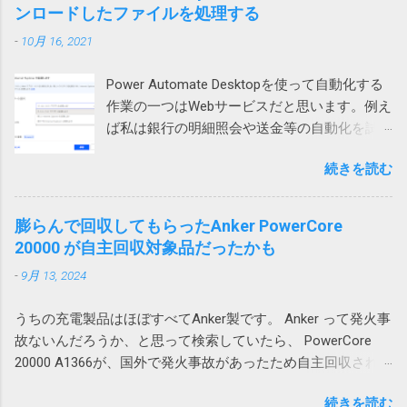
開きました。 プロセスが異なると化けないの
が壊れてしまいます。そのため、最初のエラ
ンロードしたファイルを処理する
疑ってみる必要があります。取引先から送ら
かもしれません。 Office（365）の修復を試み
ーメッセージが表示されるという事です。 図2
れてきたものは、頼み込むか、7zip等で開くし
-
10月 16, 2021
ましたが効果なし。 再インストールしても効
の場合も同様で、左のテーブルに列を追加し
かなさそうです。 また、無駄な時間を使って
果なし。 Outlookのプロファイルを再作成した
ようとすると2行目から5行目までだけが右に
しまった。 ちなみに、暗号化方式がZipCrypt
Power Automate Desktopを使って自動化する
けれど効果なし。 別のユーザープロファイル
シフトしようとします。これもまた右側のテ
でないとやはりWindows 標準のZIP機能では開
作業の一つはWebサービスだと思います。例え
では問題なし 問題はWindowsのローカルアカ
ーブルが壊れてしまうため、エラーが起こる
けないそうです。
ば私は銀行の明細照会や送金等の自動化を試
ウントで発生していました。 そのPCはAzure
というわけです。 回避策 テーブルに行や列を
みています。 そういう作業をしていて必要に
AD参加していて Microsoft 365 （Azure AD）
追加するのではなく、シートに対して行全
続きを読む
なって来るのがダウンロードしたファイルの
アカウントでもサインイン可能だったので、
体、列全体を追加すれば、図1の下のテーブル
処理です。例えば口座明細ファイルを保存す
試しにそちらでログインしたところ、文字化
や図2の右のテーブルも全体的に移動するので
るとか請求書を印刷するとかです。 ダウンロ
けしませんでした。 どうやらWindowsのユー
膨らんで回収してもらったAnker PowerCore
エラーは発生しません。 この場合、人間が手
ードされたファイル名がわかっているのであ
ザープロファイル依存の問題のようです。 残
20000 が自主回収対象品だったかも
動で追加する場合はいいのですが、VBAを使っ
れば簡単ですが、実際には毎回違うなんだか
念ながら原因までは不明ですが、ユーザープ
て、テーブルに行や列を追加する場合は、シ
-
9月 13, 2024
よくわからない暗号コードのようなファイル
ロファイルの再作成により解消できる可能性
ートに対する行や列の追加が必要になるため
名が付けられて落ちてくるという事は結構あ
がありそうです。 調査しながら、そういえ
やっかいです。 一つのシートにテーブルを複
うちの充電製品はほぼすべてAnker製です。 Anker って発火事
ります。 ファイル名が確定しなければアクシ
ば、以前から同様の問題が発生していたこと
数追加する場合は、このような問題が起こら
故ないんだろうか、と思って検索していたら、 PowerCore
ョンで指定してみようがないので困ります。
を思い出しました。その時は、ファイルを添
ないようにレイアウトを考える必要がありま
20000 A1366が、国外で発火事故があったため自主回収されて
今回はそういうファイルの処理方法について
付してOutlook のWeb版で開くと問題ないので
す。 私の場合は、仕方なく、図1のパターンで
いました。 「Anker 535 Power Bank (PowerCore 20000)」に
書いてみたいと思います。 画像はクリックす
とりあえずいいかとなった気がします。 ロー
は、列が少ないテーブルを下に配置すること
続きを読む
関するお詫びと回収のお知らせ | アンカー・ジャパン