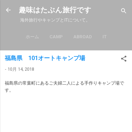
スキップしてメイン コンテンツに移動
趣味はたぶん旅行です
海外旅行やキャンプとITについて。
ホーム
CAMP
ABROAD
IT
もっと見る…
POLICY
福島県 101オートキャンプ場
-
10月 14, 2018
福島県の常葉町にあるご夫婦二人による手作りキャンプ場で
す。