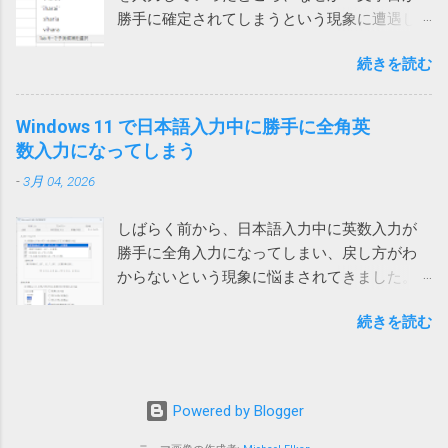
プリ）をクリックしてからTeamsに戻って日本語入力すると
す。 ダウンロードフォルダーを空にする では
勝手に確定されてしまうという現象に遭遇し
確かに直接入力できるようになりました。（デスクトップを
どうするかと検索してみると、次のページで
ました。 一文字目が勝手に確定される セル
クリックしても解消しました） 一回解消すれば、Teamsを再
はダウンロードする前にダウンロードフォル
続きを読む
に、例えば「支払い」と入力しようとする
起動するまでは問題は再現しないようです。普通は再起動し
ダーをクリアするという荒業を使っている方
と、shiharaiのsを入れた時点で確定されてしま
ないので一日一回クリックすれば回避できるということにな
がいます。 Power Automate Desktop：ファイ
い、「s いはらい 」のようになってしまいま
ります。 ひと手間かかるとはいえ、手軽に確実に回避できる
Windows 11 で日本語入力中に勝手に全角英
ル名がわからないファイルをコピーする方法
す。 消しては入力やり直しなので異常に入力
ようになったのは嬉しいです。
数入力になってしまう
いやこれ、私なんかはダウンロードフォルダ
しづらい。大量に入力する必要がある方は絶
ーをデスクトップに変更しているので絶対に
-
3月 04, 2026
望を感じるでしょう。 クエリが原因 新しいフ
使えない方法です。クリアしたらデスクトッ
ァイルでは問題ないのでどうやらファイル依
プのファイルが全部消えてしまいます。 ブラ
しばらく前から、日本語入力中に英数入力が
存の問題らしいということがわかりました。
ウザのダウンロードフォルダーを一時的に作
勝手に全角入力になってしまい、戻し方がわ
新しいファイルを作って、問題のファイルに
ったフォルダーに変更して元に戻すなんて言...
からないという現象に悩まされてきました。
あるシートを一つずつ移動していったとこ
次のリンク先のおかげで、昨日ようやく対処
ろ、あるシートを移動したところで新しいフ
続きを読む
方法がわかりました。 windows11でIMEが勝手
ァイルでも発生することがわかりました。 そ
に全角英数モードになる件 #Windows - Qiita
れは銀行のサイトにある為替レートのページ
デフォルトでは、英数入力時に半角入力にす
を参照しているクエリが含まれるシートでし
るか全角入力にするかは前回の入力に応じる
た。 そこで、「クエリ」と「確定」で検索し
Powered by Blogger
ことになっています。 つまり、前回英字入力
たところ、なんと既に先人が原因を特定して
が全角で確定していると、英数モードに切り