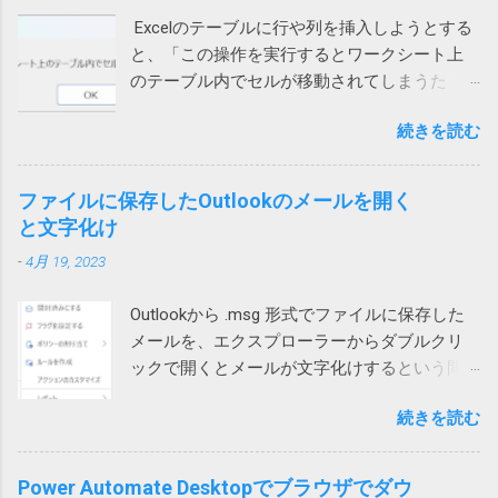
り、SFC /SCANNOW を実行して見たり、色々
音声通話ではなく、Teams電話を使って電話
しておこうかと思います。 レジストリーとは
Excelのテーブルに行や列を挿入しようとする
やってみたけれど効果なし。 海外サイトで
にかけてもらったところ、これは通話ができ
Windows や 各種アプリ（ソフト）は設定など
と、「この操作を実行するとワークシート上
Windows cannot complete the extraction. The
ました。 もしやと思い、iPhoneのWi-Fiをオフ
をWindowsが管理するデータベース（ファイ
のテーブル内でセルが移動されてしまうた
destination file could not be created. などで検
にして音声通話を試してもらったところ、今
ル）に保存するものが多いです。そのデータ
め、この操作は行われません」というエラー
索してもいい情報が見つかりません。 途方に
度は通話ができました。どうやら、ユーザー
ベースがレジストリーです。 ソフトをインス
続きを読む
メッセージが表示され、失敗する時がありま
暮れつつ、ZIPファイルを右クリックして、
自宅のWi-Fiを通じて通信するとだめなようで
トールするときや、設定を変更する際などに
す。 長年このエラーの原因が不明でしたが、
「すべて展開」を選んでみたところ、エラー
す。 こちらは現在調査中ですが、もしかした
書き換えられます。 設定等が保存されている
あるときどうしても解決する必要があって調
コード「0x80004005」が出ました。 それで検
ファイルに保存したOutlookのメールを開く
らTeamsの音声通話にUPnPが必要で、問題の
ため、これが壊れるとWindowsやアプリの挙
べたところ、ようやく原因がわかりました。
索したところ、次のページがヒットしまし
と文字化け
ネットではUPnPがオフなのかもしれません。
動に支障をきたす可能性があること自体は確
現象 図1の場合、上のテーブルに行を追加しよ
た。 Windows 10でZIPファイルの解凍エラー
それか、インターネットサービスプロバイダ
かです。 どうして壊れるのか レジストリーが
-
4月 19, 2023
うとするとエラーが発生します。 図1 図2の場
（0x80004005）が発生したときの対処方法 問
ー側に問題があるのか。
壊れる原因は色々考えられます。 Windowsや
合は、左側のテーブルに列を追加しようとす
題のZIPファイルの作成には7zipを使っていた
アプリの不具合で作成や更新に失敗した 作成
Outlookから .msg 形式でファイルに保存した
ると発生します。 図2 テーブルに行や列を追
ので、圧縮時の設定を見てみたところ、確か
や更新中にWindowsやアプリが異常終了して
メールを、エクスプローラーからダブルクリ
加しようとすると、そのテーブルの範囲だけ
に圧縮方式がデフォルトのdeflateではなく、
中途半端になった データを保存する部品
ックで開くとメールが文字化けするという問
が拡張されます。 どういう事かというと、図1
BZip2になっていました。 もとのdeflateに戻し
（SSDやHDDなどのドラ...
い合わせがありました。 色々試して効果なし
の上のテーブルの場合、行を挿入すると、B, C,
て、再度圧縮して標準ZIP機能で開いたとこ
続きを読む
試してみたところ、私や他の方のPCでは文字
D列のみセルが追加され、A列やE列は変化があ
ろ、あっさり開くことができるようになりま
化けせずに開けています。 問題のPCでも、
りません。 そうすると、下のテーブルは、列
した。なんと。 というわけで、ZIPファイルが
Outlookを落としてから開くと文字化けせずに
1、2、3だけ下にずれることになり、テーブル
Power Automate Desktopでブラウザでダウ
開けない場合には、元のツールの圧縮方式を