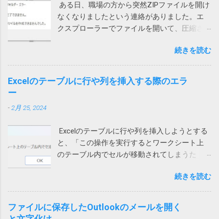
ある日、職場の方から突然ZIPファイルを開け
Teamsを選んでも変更できます） これで、通
向けのノートンライフロックは大丈夫みたい
なくなりましたという連絡がありました。エ
話が切れなくなりました。 アプリインストー
と思っていたら、こんなことになるとは。 も
クスプローラーでファイルを開いて、圧縮さ
ル時に許可を求められたような気がします。
う、セキュリティ製品を買うのはやめて、
れている中のファイルをダブルクリックする
その際に許可をしていないとこうなってしま
Windows に最初からついてくる Microsoft
続きを読む
と、「展開を完了できません。展開先ファイ
うのでしょう。 Wi-Fiを使うと切れる 別のユー
Defender でもいいのかもしれないと思う今日
ルを作成できませんでした。」というメッセ
ザーから問い合わせがあり、上記対策を行っ
この頃です。そのほうが安定してるし、こう
ージが表示され、ファイルの中身が表示され
ても通話すると切れる状態に。しかも、私か
Excelのテーブルに行や列を挿入する際のエラ
いう余計な問題も起きないし。 2022/9/1 追
ません。 7zipからは開くことができるので、
らかけると現在通話ができない状態ですと言
ー
記 Defenderに切り替えてみました。 さらば
Windows 10標準のZIP機能がおかしいらしい。
われてしまいます。 このケースでは、iPhone
ノートン 2022/01/13 追記 悩んでいる方がいら
-
2月 25, 2024
ネットで検索して一時ファイルを消してみた
もPCも両方ダメでした。 そこで、チャットの
っしゃるようなのでこのメッセージの解説を
り、SFC /SCANNOW を実行して見たり、色々
音声通話ではなく、Teams電話を使って電話
しておこうかと思います。 レジストリーとは
Excelのテーブルに行や列を挿入しようとする
やってみたけれど効果なし。 海外サイトで
にかけてもらったところ、これは通話ができ
Windows や 各種アプリ（ソフト）は設定など
と、「この操作を実行するとワークシート上
Windows cannot complete the extraction. The
ました。 もしやと思い、iPhoneのWi-Fiをオフ
をWindowsが管理するデータベース（ファイ
のテーブル内でセルが移動されてしまうた
destination file could not be created. などで検
にして音声通話を試してもらったところ、今
ル）に保存するものが多いです。そのデータ
め、この操作は行われません」というエラー
索してもいい情報が見つかりません。 途方に
度は通話ができました。どうやら、ユーザー
ベースがレジストリーです。 ソフトをインス
続きを読む
メッセージが表示され、失敗する時がありま
暮れつつ、ZIPファイルを右クリックして、
自宅のWi-Fiを通じて通信するとだめなようで
トールするときや、設定を変更する際などに
す。 長年このエラーの原因が不明でしたが、
「すべて展開」を選んでみたところ、エラー
す。 こちらは現在調査中ですが、もしかした
書き換えられます。 設定等が保存されている
あるときどうしても解決する必要があって調
コード「0x80004005」が出ました。 それで検
ファイルに保存したOutlookのメールを開く
らTeamsの音声通話にUPnPが必要で、問題の
ため、これが壊れるとWindowsやアプリの挙
べたところ、ようやく原因がわかりました。
索したところ、次のページがヒットしまし
と文字化け