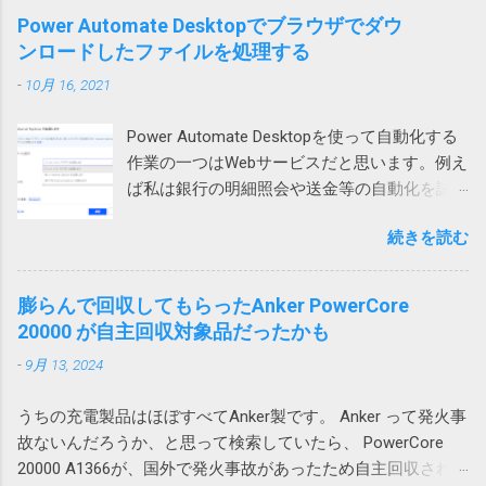
した。なんと。 というわけで、ZIPファイルが
Outlookを落としてから開くと文字化けせずに
1、2、3だけ下にずれることになり、テーブル
Power Automate Desktopでブラウザでダウ
開けない場合には、元のツールの圧縮方式を
開きました。 プロセスが異なると化けないの
が壊れてしまいます。そのため、最初のエラ
ンロードしたファイルを処理する
疑ってみる必要があります。取引先から送ら
かもしれません。 Office（365）の修復を試み
ーメッセージが表示されるという事です。 図2
れてきたものは、頼み込むか、7zip等で開くし
-
10月 16, 2021
ましたが効果なし。 再インストールしても効
の場合も同様で、左のテーブルに列を追加し
かなさそうです。 また、無駄な時間を使って
果なし。 Outlookのプロファイルを再作成した
ようとすると2行目から5行目までだけが右に
しまった。 ちなみに、暗号化方式がZipCrypt
Power Automate Desktopを使って自動化する
けれど効果なし。 別のユーザープロファイル
シフトしようとします。これもまた右側のテ
でないとやはりWindows 標準のZIP機能では開
作業の一つはWebサービスだと思います。例え
では問題なし 問題はWindowsのローカルアカ
ーブルが壊れてしまうため、エラーが起こる
けないそうです。
ば私は銀行の明細照会や送金等の自動化を試
ウントで発生していました。 そのPCはAzure
というわけです。 回避策 テーブルに行や列を
みています。 そういう作業をしていて必要に
AD参加していて Microsoft 365 （Azure AD）
追加するのではなく、シートに対して行全
続きを読む
なって来るのがダウンロードしたファイルの
アカウントでもサインイン可能だったので、
体、列全体を追加すれば、図1の下のテーブル
処理です。例えば口座明細ファイルを保存す
試しにそちらでログインしたところ、文字化
や図2の右のテーブルも全体的に移動するので
るとか請求書を印刷するとかです。 ダウンロ
けしませんでした。 どうやらWindowsのユー
膨らんで回収してもらったAnker PowerCore
エラーは発生しません。 この場合、人間が手
ードされたファイル名がわかっているのであ
ザープロファイル依存の問題のようです。 残
20000 が自主回収対象品だったかも
動で追加する場合はいいのですが、VBAを使っ
れば簡単ですが、実際には毎回違うなんだか
念ながら原因までは不明ですが、ユーザープ
て、テーブルに行や列を追加する場合は、シ
-
9月 13, 2024
よくわからない暗号コードのようなファイル
ロファイルの再作成により解消できる可能性
ートに対する行や列の追加が必要になるため
名が付けられて落ちてくるという事は結構あ
がありそうです。 調査しながら、そういえ
やっかいです。 一つのシートにテーブルを複
うちの充電製品はほぼすべてAnker製です。 Anker って発火事
ります。 ファイル名が確定しなければアクシ
ば、以前から同様の問題が発生していたこと
数追加する場合は、このような問題が起こら
故ないんだろうか、と思って検索していたら、 PowerCore
ョンで指定してみようがないので困ります。
を思い出しました。その時は、ファイルを添
ないようにレイアウトを考える必要がありま
20000 A1366が、国外で発火事故があったため自主回収されて
今回はそういうファイルの処理方法について
付してOutlook のWeb版で開くと問題ないので