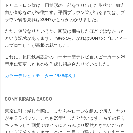
トリニトロン管は、円筒形の一部を切り出した形状で、縦方
向が直線なのが特徴です。平面ブラウン管が出るまでは、ブ
ラウン管を見ればSONYかどうかわかりました。
ただ、値段なりというか、画質は期待したほどではなかった
という記憶があります。当時のあこがれはSONYのプロフィー
ルプロでしたが高根の花でした。
これに、長岡鉄男設計のコーナー型テレビ台スピーカーを29
型用に変更したものを作成し組み合わせていました。
カラーテレビ / モニター 1988年8月
SONY KIRARA BASSO
東京に引っ越した際に、またもやローンを組んで購入したの
がキララバッソ。これも29型だったと思います。名前の通り
キラキラした画質でゆとりにとろんより歴然ときれいだった
という記憶があります。今にして思えば黒がしっかり出てコ