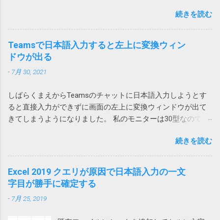
す。 私の場合は、仕方なく、図1のパターンで
いました。 「Anker 535 Power Bank (PowerCore 20000)」に
書いてみたいと思います。 画像はクリックす
とりあえずいいかとなった気がします。 ロー
は、列が少ないテーブルを下に配置すること
続きを読む
関するお詫びと回収のお知らせ | アンカー・ジャパン
ると拡大できます。 ダウンロードアクション
カルアカウントに依存する問題なのか不明で
にしました。これだと、上のテーブルを追加
(ankerjapan.com) そして、うちで使っていたのも PowerCore
を使用する Power Automate Desktopにはその
すが、今後Azure ADアカウントに移行して発
しても、下のテーブルは全体的に下にずれる
20000 でした！？ キャンプ用にAnker PowerCore Essential
ものズバリの「Webからダウンロードします」
Teamsで日本語入力すると左上に変換ウィン
生しないことを祈ります。 原因はAdobe
ため問題ありません。 そういうレイアウトに
20000を購入 これ。姪にあげようと思ったら膨らんでいたの
や「Webページのダウンロードリンクをクリッ
ドウが出る
Acrobatのアドイン 2023-07-01 追記 昨日職場
できない場合は、仕方がないので、行全体、
で Anker Store 東京ミッドタウン八重洲に回収してもらいまし
クします」が用意されています。 しかし、残
で、また発生したと連絡があり、もしやと思
列全体を追加することになります。
-
7月 30, 2021
た。 現在Amazonで販売されている PowerCore 20000 は
念ながらこれはChromeではつかえません。実
い、Outlookに追加されていた、Acrobat の二
A1268 という型番なので対象外です。
行するとエラーが発生し「Chrome を使用した
つのアドインをオフにしたところ、改善しま
しばらくまえからTeamsのチャットに日本語入力しようとす
https://amzn.asia/d/hkiQ5Y2 果たして、うちで使っていたアレ
ファイルのダウンロードはサポートされてい
した。 Adobe Acrobat のアドインはろくなこ
ると直接入力ができずに画面の左上に変換ウィンドウが出て
が回収対象だったのかどうか… Amazonから購入しているの
ません。オートメーション ブラウザーの使用
とをしません。 解除の仕方は次のページをご
きてしまうようになりました。 私のモニターは30型なので
で、回収対象だったらメールが来ていたと思いたいです。
を検討してください」と言われてしまいま
覧ください。 Acrobatのアドインにより
Teamsウィンドウからかなり離れていて非常に入力しづら
す。 そうなんだ、では、とEdgeやIE（Internet
Outlookがプロパティの変更を通知 アドインで
続きを読む
い。 使っているうちに直るときもあるけれどしばしば発生し
Explorer）を指定しても同様です。オートメー
は改善せず 2024-03-22 追記 また、ファイルに
てイラッとしていました。 そうこうするうちに職場内からも
ションブラウザーってなんなのと思ったら、IE
保存したメールを開くと一部が文字化けする
問い合わせがあったのでMicrosoftに問い合わせてみました。
Excel 2019 クエリが原因で日本語入力の一文
の起動モードの一つでした。 それではと、オ
という連絡があったので、再度アドインをオ
その結果、Microsoftでも現象を再現することができ、Teams
字目が勝手に確定する
ートメーションブラウザーを使ってみるとオ
フにしてみましたが、今回は解決しませんで
とIMEの問題であり、修正が必要だと認識しているけれど時期
ートメーション用にすべてを削ぎ落した画面
した。 そこで、Web版のOutlookからメールを
-
7月 25, 2019
は未定という事でした。 回避策としては、どれでもいいから
が表示され、これでは動かないサイトがあり
保存してみたところ、msg 形式ではなく、eml
他のウィンドウを一回クリックすれば、直接入力できるよう
ました。 また、IEのサポート終了が来年2022