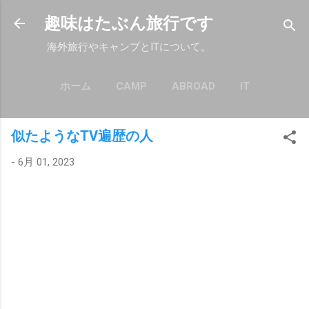
スキップしてメイン コンテンツに移動
趣味はたぶん旅行です
海外旅行やキャンプとITについて。
ホーム
CAMP
ABROAD
IT
もっと見る…
POLICY
似たようなTV遍歴の人
-
6月 01, 2023