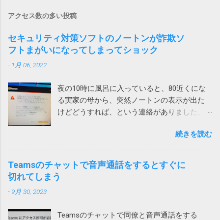
アクセス数の多い投稿
セキュリティ対策ソフトのノートンが詐欺ソ
フトまがいになってしまってショック
-
1月 06, 2022
夜の10時に風呂に入っていると、80近くにな
る実家の母から、突然ノートンの表示が出た
けどどうすれば、という連絡がありました。
表示されたメッセージは次の通りです。 ！
続きを読む
お使いのパソコンで462件の破損されたレジス
トリが検出されました。パソコンをクリーン
アップしてパフォーマンスを向上させましょ
Teamsのチャットで音声通話をするとすぐに
う。 レジストリの問題は、パソコンの速度低
切れてしまう
下、フリーズ、さらにはクラッシュの原因と
-
9月 30, 2023
なります。ノートンTMユーティリティーズ
アルティメットを入手して、レジストリの問
Teamsのチャットで同僚と音声通話をする
題の解決とパソコンのパフォーマンス向上に