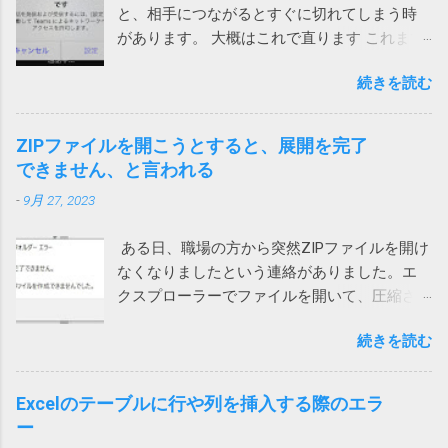
と、相手につながるとすぐに切れてしまう時
役立ててください。 ノートンがこんな、レジ
があります。 大概はこれで直ります これまで
ストリが壊れているからと不安をあおって、
は次の方法のいずれかで直っていました。 ア
別の製品を買わせる詐欺ソフトまがいのメッ
続きを読む
プリをアップデートする サインインし直す ア
セージを出してくるとは。 親曰く「レジスト
プリを再インストール ローカルネットワーク
リが破損て驚いた」（原文ママ）。わけのわ
へのアクセス許可 今回は、上記対策を試して
からん高齢者に無用なストレスを与えていま
ZIPファイルを開こうとすると、展開を完了
も直らないiPhoneがありました。 通話する際
す。 大体レジストリーとか言って、それの意
できません、と言われる
に一瞬チラッと次の画面が見えます。 そこ
味が正しく分かる一般人がいるか！（怒） ブ
-
9月 27, 2023
で、設定を押して、「ローカルネットワー
ロードコムに買収された法人向けのシマンテ
ク」を許可しました。（iPhoneの設定から
ックはひどいことになっているけれど、個人
ある日、職場の方から突然ZIPファイルを開け
Teamsを選んでも変更できます） これで、通
向けのノートンライフロックは大丈夫みたい
なくなりましたという連絡がありました。エ
話が切れなくなりました。 アプリインストー
と思っていたら、こんなことになるとは。 も
クスプローラーでファイルを開いて、圧縮さ
ル時に許可を求められたような気がします。
う、セキュリティ製品を買うのはやめて、
れている中のファイルをダブルクリックする
その際に許可をしていないとこうなってしま
Windows に最初からついてくる Microsoft
続きを読む
と、「展開を完了できません。展開先ファイ
うのでしょう。 Wi-Fiを使うと切れる 別のユー
Defender でもいいのかもしれないと思う今日
ルを作成できませんでした。」というメッセ
ザーから問い合わせがあり、上記対策を行っ
この頃です。そのほうが安定してるし、こう
ージが表示され、ファイルの中身が表示され
ても通話すると切れる状態に。しかも、私か
Excelのテーブルに行や列を挿入する際のエラ
いう余計な問題も起きないし。 2022/9/1 追
ません。 7zipからは開くことができるので、
らかけると現在通話ができない状態ですと言
ー
記 Defenderに切り替えてみました。 さらば
Windows 10標準のZIP機能がおかしいらしい。
われてしまいます。 このケースでは、iPhone