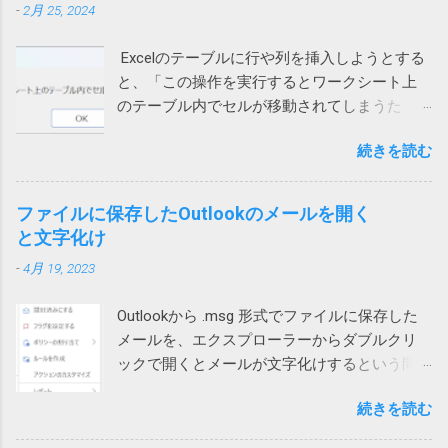
ノートン 2022/01/13 追記 悩んでいる方がいら
-
2月 25, 2024
ネットで検索して一時ファイルを消してみた
もPCも両方ダメでした。 そこで、チャットの
っしゃるようなのでこのメッセージの解説を
り、SFC /SCANNOW を実行して見たり、色々
音声通話ではなく、Teams電話を使って電話
しておこうかと思います。 レジストリーとは
Excelのテーブルに行や列を挿入しようとする
やってみたけれど効果なし。 海外サイトで
にかけてもらったところ、これは通話ができ
Windows や 各種アプリ（ソフト）は設定など
と、「この操作を実行するとワークシート上
Windows cannot complete the extraction. The
ました。 もしやと思い、iPhoneのWi-Fiをオフ
をWindowsが管理するデータベース（ファイ
のテーブル内でセルが移動されてしまうた
destination file could not be created. などで検
にして音声通話を試してもらったところ、今
ル）に保存するものが多いです。そのデータ
め、この操作は行われません」というエラー
索してもいい情報が見つかりません。 途方に
度は通話ができました。どうやら、ユーザー
ベースがレジストリーです。 ソフトをインス
続きを読む
メッセージが表示され、失敗する時がありま
暮れつつ、ZIPファイルを右クリックして、
自宅のWi-Fiを通じて通信するとだめなようで
トールするときや、設定を変更する際などに
す。 長年このエラーの原因が不明でしたが、
「すべて展開」を選んでみたところ、エラー
す。 こちらは現在調査中ですが、もしかした
書き換えられます。 設定等が保存されている
あるときどうしても解決する必要があって調
コード「0x80004005」が出ました。 それで検
ファイルに保存したOutlookのメールを開く
らTeamsの音声通話にUPnPが必要で、問題の
ため、これが壊れるとWindowsやアプリの挙
べたところ、ようやく原因がわかりました。
索したところ、次のページがヒットしまし
と文字化け
ネットではUPnPがオフなのかもしれません。
動に支障をきたす可能性があること自体は確
現象 図1の場合、上のテーブルに行を追加しよ
た。 Windows 10でZIPファイルの解凍エラー
それか、インターネットサービスプロバイダ
かです。 どうして壊れるのか レジストリーが
-
4月 19, 2023
うとするとエラーが発生します。 図1 図2の場
（0x80004005）が発生したときの対処方法 問
ー側に問題があるのか。
壊れる原因は色々考えられます。 Windowsや
合は、左側のテーブルに列を追加しようとす
題のZIPファイルの作成には7zipを使っていた
アプリの不具合で作成や更新に失敗した 作成
Outlookから .msg 形式でファイルに保存した
ると発生します。 図2 テーブルに行や列を追
ので、圧縮時の設定を見てみたところ、確か
や更新中にWindowsやアプリが異常終了して
メールを、エクスプローラーからダブルクリ
加しようとすると、そのテーブルの範囲だけ
に圧縮方式がデフォルトのdeflateではなく、
中途半端になった データを保存する部品
ックで開くとメールが文字化けするという問
が拡張されます。 どういう事かというと、図1
BZip2になっていました。 もとのdeflateに戻し
（SSDやHDDなどのドラ...
い合わせがありました。 色々試して効果なし
の上のテーブルの場合、行を挿入すると、B, C,
て、再度圧縮して標準ZIP機能で開いたとこ
続きを読む
試してみたところ、私や他の方のPCでは文字
D列のみセルが追加され、A列やE列は変化があ
ろ、あっさり開くことができるようになりま
化けせずに開けています。 問題のPCでも、
りません。 そうすると、下のテーブルは、列