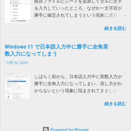
形式で保存され、文字化けしなくなりま...
既存ファイルにシートを追加してセルに文字
になるという事でした。 他のウィンドウ（ブラウザや他のア
年6月に迫っているというのもひっかかりま
を入力していったところ、なぜか一文字目が
プリ）をクリックしてからTeamsに戻って日本語入力すると
す。 ダウンロードフォルダーを空にする では
勝手に確定されてしまうという現象に遭遇し
確かに直接入力できるようになりました。（デスクトップを
どうするかと検索してみると、次のページで
ました。 一文字目が勝手に確定される セル
クリックしても解消しました） 一回解消すれば、Teamsを再
はダウンロードする前にダウンロードフォル
続きを読む
に、例えば「支払い」と入力しようとする
起動するまでは問題は再現しないようです。普通は再起動し
ダーをクリアするという荒業を使っている方
と、shiharaiのsを入れた時点で確定されてしま
ないので一日一回クリックすれば回避できるということにな
がいます。 Power Automate Desktop：ファイ
い、「s いはらい 」のようになってしまいま
ります。 ひと手間かかるとはいえ、手軽に確実に回避できる
Windows 11 で日本語入力中に勝手に全角英
ル名がわからないファイルをコピーする方法
す。 消しては入力やり直しなので異常に入力
ようになったのは嬉しいです。
数入力になってしまう
いやこれ、私なんかはダウンロードフォルダ
しづらい。大量に入力する必要がある方は絶
ーをデスクトップに変更しているので絶対に
-
3月 04, 2026
望を感じるでしょう。 クエリが原因 新しいフ
使えない方法です。クリアしたらデスクトッ
ァイルでは問題ないのでどうやらファイル依
プのファイルが全部消えてしまいます。 ブラ
しばらく前から、日本語入力中に英数入力が
存の問題らしいということがわかりました。
ウザのダウンロードフォルダーを一時的に作
勝手に全角入力になってしまい、戻し方がわ
新しいファイルを作って、問題のファイルに
ったフォルダーに変更して元に戻すなんて言...
からないという現象に悩まされてきました。
あるシートを一つずつ移動していったとこ
次のリンク先のおかげで、昨日ようやく対処
ろ、あるシートを移動したところで新しいフ
続きを読む
方法がわかりました。 windows11でIMEが勝手
ァイルでも発生することがわかりました。 そ
に全角英数モードになる件 #Windows - Qiita
れは銀行のサイトにある為替レートのページ
デフォルトでは、英数入力時に半角入力にす
を参照しているクエリが含まれるシートでし
るか全角入力にするかは前回の入力に応じる
た。 そこで、「クエリ」と「確定」で検索し
Powered by Blogger