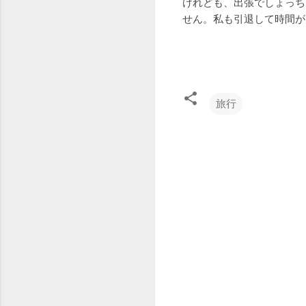
けれども、出張でしょっち
せん。私も引退して時間が
旅行
コ
メ
ン
ト