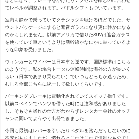
などになり、ブレーキをかけたりアクセルを踏むのに合わせ
てレベルが調整されます。パドルシフトもついています。
室内も静かで乗っていてクラシックを聴けるほどでした。サ
ウンドパッケージにすると遮音ガラスになり更に静かになる
のかもしれません。以前アメリカで借りたSUVは遮音ガラス
を使っていて車というよりは新幹線かなにかに乗っているよ
うな印象を受けました。
ウィンカーとワイパーは日本車と逆です。国際標準はこちら
のようです。私の場合トータル運転時間は海外の方が長いく
らい（日本であまり乗らない）でいつもどっちか迷うため、
むしろ全部こちらに統一して欲しいくらいです。
パーキングブレーキは電動化されていてスイッチ操作です。
以前スペインでベンツを借りた時には違和感がありました
し、そもそも操作の仕方がわからずレンタカー会社のオッチ
ャンに聞いてようやく出発できました。
今回も最初はレバーを引いたりペダルを踏んだりしないのに
不安がありましたが、慣れるとこれはこれで便利なものでし