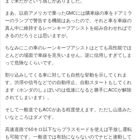
まで来たかという感じがありました。
まあ、以前アメリカで乗ったGMCには隣車線の車をドアミラ
ーのランプで警告する機能はあったので、それと車を車線の
真ん中に維持するレーンキープアシストを組み合わせればで
きるのだろうとは思いますが。
ちなみにこの車のレーンキープアシストはとても高性能でほ
とんどの場面で車線を見失いません。逆に信用しすぎてしま
って危険なくらいです。
割り込みしてくる車に対しても自然な挙動を示してくれま
す。渋滞や信号などでの自動停止、自動スタートもしてくれ
ます（ホンダのしょぼいのは低速になると勝手にACCが解除
されてしまいます）。
そして一般道でもACCがある程度使えます。ただし山道みた
いなところはダメです。
高速道路で60キロ以下ならプラスモードを使えば手放し運転
も可能です。一般道では有効にならないのでナビと連動して