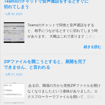
Teamsのチャットで音声通話をするとすぐに
う。 レジストリの問題は、パソコンの速度低
切れてしまう
下、フリーズ、さらにはクラッシュの原因と
-
9月 30, 2023
なります。ノートンTMユーティリティーズ
アルティメットを入手して、レジストリの問
Teamsのチャットで同僚と音声通話をする
題の解決とパソコンのパフォーマンス向上に
と、相手につながるとすぐに切れてしまう時
役立ててください。 ノートンがこんな、レジ
があります。 大概はこれで直ります これまで
ストリが壊れているからと不安をあおって、
は次の方法のいずれかで直っていました。 ア
別の製品を買わせる詐欺ソフトまがいのメッ
続きを読む
プリをアップデートする サインインし直す ア
セージを出してくるとは。 親曰く「レジスト
プリを再インストール ローカルネットワーク
リが破損て驚いた」（原文ママ）。わけのわ
へのアクセス許可 今回は、上記対策を試して
からん高齢者に無用なストレスを与えていま
ZIPファイルを開こうとすると、展開を完了
も直らないiPhoneがありました。 通話する際
す。 大体レジストリーとか言って、それの意
できません、と言われる
に一瞬チラッと次の画面が見えます。 そこ
味が正しく分かる一般人がいるか！（怒） ブ
-
9月 27, 2023
で、設定を押して、「ローカルネットワー
ロードコムに買収された法人向けのシマンテ
ク」を許可しました。（iPhoneの設定から
ックはひどいことになっているけれど、個人
ある日、職場の方から突然ZIPファイルを開け
Teamsを選んでも変更できます） これで、通
向けのノートンライフロックは大丈夫みたい
なくなりましたという連絡がありました。エ
話が切れなくなりました。 アプリインストー
と思っていたら、こんなことになるとは。 も
クスプローラーでファイルを開いて、圧縮さ
ル時に許可を求められたような気がします。
う、セキュリティ製品を買うのはやめて、
れている中のファイルをダブルクリックする
その際に許可をしていないとこうなってしま