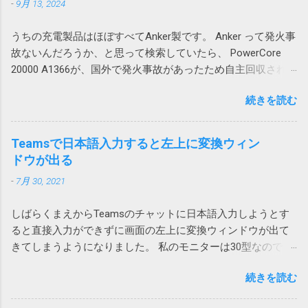
-
9月 13, 2024
よくわからない暗号コードのようなファイル
ロファイルの再作成により解消できる可能性
ートに対する行や列の追加が必要になるため
名が付けられて落ちてくるという事は結構あ
がありそうです。 調査しながら、そういえ
やっかいです。 一つのシートにテーブルを複
うちの充電製品はほぼすべてAnker製です。 Anker って発火事
ります。 ファイル名が確定しなければアクシ
ば、以前から同様の問題が発生していたこと
数追加する場合は、このような問題が起こら
故ないんだろうか、と思って検索していたら、 PowerCore
ョンで指定してみようがないので困ります。
を思い出しました。その時は、ファイルを添
ないようにレイアウトを考える必要がありま
20000 A1366が、国外で発火事故があったため自主回収されて
今回はそういうファイルの処理方法について
付してOutlook のWeb版で開くと問題ないので
す。 私の場合は、仕方なく、図1のパターンで
いました。 「Anker 535 Power Bank (PowerCore 20000)」に
書いてみたいと思います。 画像はクリックす
とりあえずいいかとなった気がします。 ロー
は、列が少ないテーブルを下に配置すること
続きを読む
関するお詫びと回収のお知らせ | アンカー・ジャパン
ると拡大できます。 ダウンロードアクション
カルアカウントに依存する問題なのか不明で
にしました。これだと、上のテーブルを追加
(ankerjapan.com) そして、うちで使っていたのも PowerCore
を使用する Power Automate Desktopにはその
すが、今後Azure ADアカウントに移行して発
しても、下のテーブルは全体的に下にずれる
20000 でした！？ キャンプ用にAnker PowerCore Essential
ものズバリの「Webからダウンロードします」
Teamsで日本語入力すると左上に変換ウィン
生しないことを祈ります。 原因はAdobe
ため問題ありません。 そういうレイアウトに
20000を購入 これ。姪にあげようと思ったら膨らんでいたの
や「Webページのダウンロードリンクをクリッ
ドウが出る
Acrobatのアドイン 2023-07-01 追記 昨日職場
できない場合は、仕方がないので、行全体、
で Anker Store 東京ミッドタウン八重洲に回収してもらいまし
クします」が用意されています。 しかし、残
で、また発生したと連絡があり、もしやと思
列全体を追加することになります。
-
7月 30, 2021
た。 現在Amazonで販売されている PowerCore 20000 は
念ながらこれはChromeではつかえません。実
い、Outlookに追加されていた、Acrobat の二
A1268 という型番なので対象外です。
行するとエラーが発生し「Chrome を使用した
つのアドインをオフにしたところ、改善しま
しばらくまえからTeamsのチャットに日本語入力しようとす
https://amzn.asia/d/hkiQ5Y2 果たして、うちで使っていたアレ
ファイルのダウンロードはサポートされてい
した。 Adobe Acrobat のアドインはろくなこ
ると直接入力ができずに画面の左上に変換ウィンドウが出て
が回収対象だったのかどうか… Amazonから購入しているの
ません。オートメーション ブラウザーの使用
とをしません。 解除の仕方は次のページをご
きてしまうようになりました。 私のモニターは30型なので
で、回収対象だったらメールが来ていたと思いたいです。
を検討してください」と言われてしまいま
覧ください。 Acrobatのアドインにより
Teamsウィンドウからかなり離れていて非常に入力しづら
す。 そうなんだ、では、とEdgeやIE（Internet
Outlookがプロパティの変更を通知 アドインで
続きを読む
い。 使っているうちに直るときもあるけれどしばしば発生し
Explorer）を指定しても同様です。オートメー
は改善せず 2024-03-22 追記 また、ファイルに
てイラッとしていました。 そうこうするうちに職場内からも
ションブラウザーってなんなのと思ったら、IE