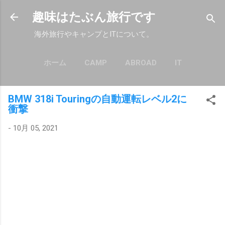
スキップしてメイン コンテンツに移動
趣味はたぶん旅行です
海外旅行やキャンプとITについて。
ホーム
CAMP
ABROAD
IT
もっと見る…
POLICY
BMW 318i Touringの自動運転レベル2に
衝撃
-
10月 05, 2021