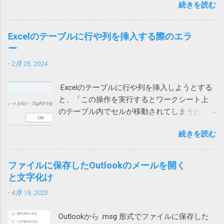
Windows に最初からついてくる Microsoft
続きを読む
と、「展開を完了できません。展開先ファイ
うのでしょう。 Wi-Fiを使うと切れる 別のユー
Defender でもいいのかもしれないと思う今日
ルを作成できませんでした。」というメッセ
ザーから問い合わせがあり、上記対策を行っ
この頃です。そのほうが安定してるし、こう
ージが表示され、ファイルの中身が表示され
ても通話すると切れる状態に。しかも、私か
Excelのテーブルに行や列を挿入する際のエラ
いう余計な問題も起きないし。 2022/9/1 追
ません。 7zipからは開くことができるので、
らかけると現在通話ができない状態ですと言
ー
記 Defenderに切り替えてみました。 さらば
Windows 10標準のZIP機能がおかしいらしい。
われてしまいます。 このケースでは、iPhone
ノートン 2022/01/13 追記 悩んでいる方がいら
-
2月 25, 2024
ネットで検索して一時ファイルを消してみた
もPCも両方ダメでした。 そこで、チャットの
っしゃるようなのでこのメッセージの解説を
り、SFC /SCANNOW を実行して見たり、色々
音声通話ではなく、Teams電話を使って電話
しておこうかと思います。 レジストリーとは
Excelのテーブルに行や列を挿入しようとする
やってみたけれど効果なし。 海外サイトで
にかけてもらったところ、これは通話ができ
Windows や 各種アプリ（ソフト）は設定など
と、「この操作を実行するとワークシート上
Windows cannot complete the extraction. The
ました。 もしやと思い、iPhoneのWi-Fiをオフ
をWindowsが管理するデータベース（ファイ
のテーブル内でセルが移動されてしまうた
destination file could not be created. などで検
にして音声通話を試してもらったところ、今
ル）に保存するものが多いです。そのデータ
め、この操作は行われません」というエラー
索してもいい情報が見つかりません。 途方に
度は通話ができました。どうやら、ユーザー
ベースがレジストリーです。 ソフトをインス
続きを読む
メッセージが表示され、失敗する時がありま
暮れつつ、ZIPファイルを右クリックして、
自宅のWi-Fiを通じて通信するとだめなようで
トールするときや、設定を変更する際などに
す。 長年このエラーの原因が不明でしたが、
「すべて展開」を選んでみたところ、エラー
す。 こちらは現在調査中ですが、もしかした
書き換えられます。 設定等が保存されている
あるときどうしても解決する必要があって調
コード「0x80004005」が出ました。 それで検
ファイルに保存したOutlookのメールを開く
らTeamsの音声通話にUPnPが必要で、問題の
ため、これが壊れるとWindowsやアプリの挙
べたところ、ようやく原因がわかりました。
索したところ、次のページがヒットしまし
と文字化け
ネットではUPnPがオフなのかもしれません。
動に支障をきたす可能性があること自体は確
現象 図1の場合、上のテーブルに行を追加しよ
た。 Windows 10でZIPファイルの解凍エラー
それか、インターネットサービスプロバイダ
かです。 どうして壊れるのか レジストリーが
-
4月 19, 2023
うとするとエラーが発生します。 図1 図2の場
（0x80004005）が発生したときの対処方法 問
ー側に問題があるのか。
壊れる原因は色々考えられます。 Windowsや
合は、左側のテーブルに列を追加しようとす
題のZIPファイルの作成には7zipを使っていた
アプリの不具合で作成や更新に失敗した 作成
Outlookから .msg 形式でファイルに保存した
ると発生します。 図2 テーブルに行や列を追
ので、圧縮時の設定を見てみたところ、確か