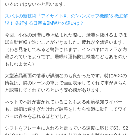
いるのではないかと思います。
スバルの新技術「アイサイトX」の“ハンズオフ機能”を徹底解
説！ 先行する日産＆BMWとの違いは？
今回、小仏の渋滞に巻き込まれた際に、渋滞を抜けるまでほ
ぼ自動運転で進むことができました。疲れが全然違います。
（わき見をしてみると警告されます。インパネにカメラが内
蔵されているようです。居眠り運転防止機能などもあるのか
もしれません）
大型液晶画面の情報が詳細なのも良かったです。特にACCの
情報は、隣のレーンの車まで画面表示してくれて車がきちん
と認識してくれているという安心感があります。
ネットで不評が書かれていることもある雨滴検知ワイパー
も、最初は速すぎたけれど調整をしたら快適に動作してワイ
パーの存在を忘れるほどでした。
シフトをブレーキに入れると走っている速度に応じてS3、S2