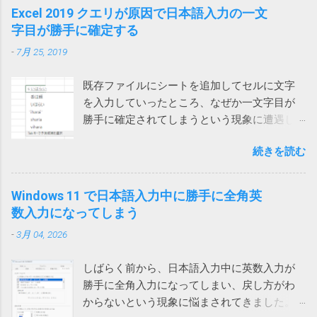
保存したメールを開くと一部が文字化けする
問い合わせがあったのでMicrosoftに問い合わせてみました。
Excel 2019 クエリが原因で日本語入力の一文
の起動モードの一つでした。 それではと、オ
という連絡があったので、再度アドインをオ
その結果、Microsoftでも現象を再現することができ、Teams
字目が勝手に確定する
ートメーションブラウザーを使ってみるとオ
フにしてみましたが、今回は解決しませんで
とIMEの問題であり、修正が必要だと認識しているけれど時期
ートメーション用にすべてを削ぎ落した画面
した。 そこで、Web版のOutlookからメールを
-
7月 25, 2019
は未定という事でした。 回避策としては、どれでもいいから
が表示され、これでは動かないサイトがあり
保存してみたところ、msg 形式ではなく、eml
他のウィンドウを一回クリックすれば、直接入力できるよう
ました。 また、IEのサポート終了が来年2022
形式で保存され、文字化けしなくなりま...
既存ファイルにシートを追加してセルに文字
になるという事でした。 他のウィンドウ（ブラウザや他のア
年6月に迫っているというのもひっかかりま
を入力していったところ、なぜか一文字目が
プリ）をクリックしてからTeamsに戻って日本語入力すると
す。 ダウンロードフォルダーを空にする では
勝手に確定されてしまうという現象に遭遇し
確かに直接入力できるようになりました。（デスクトップを
どうするかと検索してみると、次のページで
ました。 一文字目が勝手に確定される セル
クリックしても解消しました） 一回解消すれば、Teamsを再
はダウンロードする前にダウンロードフォル
続きを読む
に、例えば「支払い」と入力しようとする
起動するまでは問題は再現しないようです。普通は再起動し
ダーをクリアするという荒業を使っている方
と、shiharaiのsを入れた時点で確定されてしま
ないので一日一回クリックすれば回避できるということにな
がいます。 Power Automate Desktop：ファイ
い、「s いはらい 」のようになってしまいま
ります。 ひと手間かかるとはいえ、手軽に確実に回避できる
Windows 11 で日本語入力中に勝手に全角英
ル名がわからないファイルをコピーする方法
す。 消しては入力やり直しなので異常に入力
ようになったのは嬉しいです。
数入力になってしまう
いやこれ、私なんかはダウンロードフォルダ
しづらい。大量に入力する必要がある方は絶
ーをデスクトップに変更しているので絶対に
-
3月 04, 2026
望を感じるでしょう。 クエリが原因 新しいフ
使えない方法です。クリアしたらデスクトッ
ァイルでは問題ないのでどうやらファイル依
プのファイルが全部消えてしまいます。 ブラ
しばらく前から、日本語入力中に英数入力が
存の問題らしいということがわかりました。
ウザのダウンロードフォルダーを一時的に作
勝手に全角入力になってしまい、戻し方がわ
新しいファイルを作って、問題のファイルに
ったフォルダーに変更して元に戻すなんて言...
からないという現象に悩まされてきました。
あるシートを一つずつ移動していったとこ