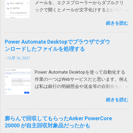
や更新中にWindowsやアプリが異常終了して
メールを、エクスプローラーからダブルクリ
加しようとすると、そのテーブルの範囲だけ
に圧縮方式がデフォルトのdeflateではなく、
中途半端になった データを保存する部品
ックで開くとメールが文字化けするという問
が拡張されます。 どういう事かというと、図1
BZip2になっていました。 もとのdeflateに戻し
（SSDやHDDなどのドラ...
い合わせがありました。 色々試して効果なし
の上のテーブルの場合、行を挿入すると、B, C,
て、再度圧縮して標準ZIP機能で開いたとこ
続きを読む
試してみたところ、私や他の方のPCでは文字
D列のみセルが追加され、A列やE列は変化があ
ろ、あっさり開くことができるようになりま
化けせずに開けています。 問題のPCでも、
りません。 そうすると、下のテーブルは、列
した。なんと。 というわけで、ZIPファイルが
Outlookを落としてから開くと文字化けせずに
1、2、3だけ下にずれることになり、テーブル
Power Automate Desktopでブラウザでダウ
開けない場合には、元のツールの圧縮方式を
開きました。 プロセスが異なると化けないの
が壊れてしまいます。そのため、最初のエラ
ンロードしたファイルを処理する
疑ってみる必要があります。取引先から送ら
かもしれません。 Office（365）の修復を試み
ーメッセージが表示されるという事です。 図2
れてきたものは、頼み込むか、7zip等で開くし
-
10月 16, 2021
ましたが効果なし。 再インストールしても効
の場合も同様で、左のテーブルに列を追加し
かなさそうです。 また、無駄な時間を使って
果なし。 Outlookのプロファイルを再作成した
ようとすると2行目から5行目までだけが右に
しまった。 ちなみに、暗号化方式がZipCrypt
Power Automate Desktopを使って自動化する
けれど効果なし。 別のユーザープロファイル
シフトしようとします。これもまた右側のテ
でないとやはりWindows 標準のZIP機能では開
作業の一つはWebサービスだと思います。例え
では問題なし 問題はWindowsのローカルアカ
ーブルが壊れてしまうため、エラーが起こる
けないそうです。
ば私は銀行の明細照会や送金等の自動化を試
ウントで発生していました。 そのPCはAzure
というわけです。 回避策 テーブルに行や列を
みています。 そういう作業をしていて必要に
AD参加していて Microsoft 365 （Azure AD）
追加するのではなく、シートに対して行全
続きを読む
なって来るのがダウンロードしたファイルの
アカウントでもサインイン可能だったので、
体、列全体を追加すれば、図1の下のテーブル
処理です。例えば口座明細ファイルを保存す
試しにそちらでログインしたところ、文字化
や図2の右のテーブルも全体的に移動するので
るとか請求書を印刷するとかです。 ダウンロ
けしませんでした。 どうやらWindowsのユー
膨らんで回収してもらったAnker PowerCore
エラーは発生しません。 この場合、人間が手
ードされたファイル名がわかっているのであ
ザープロファイル依存の問題のようです。 残
20000 が自主回収対象品だったかも
動で追加する場合はいいのですが、VBAを使っ
れば簡単ですが、実際には毎回違うなんだか
念ながら原因までは不明ですが、ユーザープ
て、テーブルに行や列を追加する場合は、シ