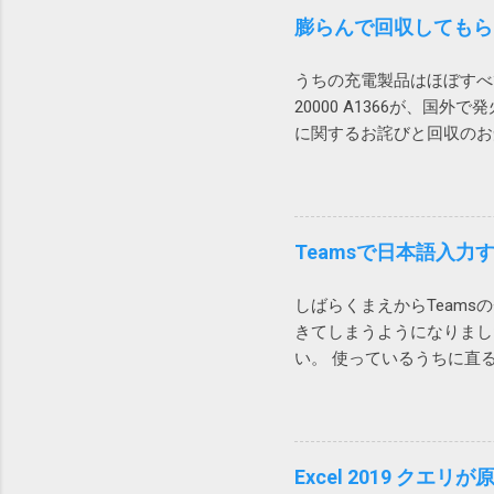
た、Acr
ルの処理
膨らんで回収してもらったA
なことを
アクション
ロパティ
す」や「
うちの充電製品はほぼすべてA
くと一部
がらこれ
20000 A1366が、国外で発
しません
ウンロー
に関するお詫びと回収のお知らせ
eml形
言われてし
20000 でした！？ キャンプ
ートメー
で Anker Store 東京
ートメー
A1268 という型番なので対象
これでは
のかどうか… Amazo
Teamsで日本語入
のもひっ
ージでは
しばらくまえからTeam
す。 Po
きてしまうようになりまし
かはダウ
い。 使っているうちに直
らデスク
も問い合わせがあったのでMi
作ったフ
TeamsとIMEの問題
いいから 他のウィンドウ
ザや他のアプリ）をクリッ
Excel 2019 ク
クトップをクリックしても