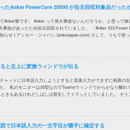
obat の二つのアドインをオフにしたところ、改善しました。 Adobe 
方法について書いてみたいと思います。 画像はクリックすると拡大
nker PowerCore 20000 が自主回収対象品だった
しません。 解除の仕方は次のページをご覧ください。 Acrobatのアド
を使用する Power Automate Desktopにはそのものズバリの
の変更を通知 アドインでは改善せず 2024-03-22 追記 また、
Webページのダウンロードリンクをクリックします」が用意されて
nker製です。 Anker って発火事故ないんだろうか、と思って検索し
が文字化けするという連絡があったので、再度アドインをオフに
はChromeではつかえません。実行するとエラーが発生し「Chrom
火事故があったため自主回収されていました。 「Anker 535 Power Bank 
でした。 そこで、Web版のOutlookからメールを保存してみたとこ
ドはサポートされていません。オートメーション ブラウザーの使
 | アンカー・ジャパン (ankerjapan.com) そして、うちで使って
式で保存され、文字化けしなくなりま...
まいます。 そうなんだ、では、とEdgeやIE（Internet Explor
用にAnker PowerCore Essential 20000を購入 これ。姪に
ションブラウザーってなんなのと思ったら、IEの起動モードの一つ
ミッドタウン八重洲に回収してもらいました。 現在Amazonで販売されている P
ションブラウザーを使ってみるとオートメーション用にすべてを
外です。 https://amzn.asia/d/hkiQ5Y2 果たして、うち
動かないサイトがありました。 また、IEのサポート終了が来年202
nから購入しているので、回収対象だったらメールが来ていたと思いたい
力すると左上に変換ウィンドウが出る
かかります。 ダウンロードフォルダーを空にする ではどうするか
ダウンロードする前にダウンロードフォルダーをクリアするとい
sのチャットに日本語入力しようとすると直接入力ができずに画面の
wer Automate Desktop：ファイル名がわからないファイルを
た。 私のモニターは30型なのでTeamsウィンドウからかなり離
ンロードフォルダーをデスクトップに変更しているので絶対に使
るときもあるけれどしばしば発生してイラッとしていました。 そう
トップのファイルが全部消えてしまいます。 ブラウザのダウンロ
crosoftに問い合わせてみました。 その結果、Microsoftで
ォルダーに変更して元に戻すなんて言...
であり、修正が必要だと認識しているけれど時期は未定という事でした。
を一回クリックすれば、直接入力できるようになるという事でした。
クしてからTeamsに戻って日本語入力すると確かに直接入力でき
エリが原因で日本語入力の一文字目が勝手に確定する
解消しました） 一回解消すれば、Teamsを再起動するまでは問題