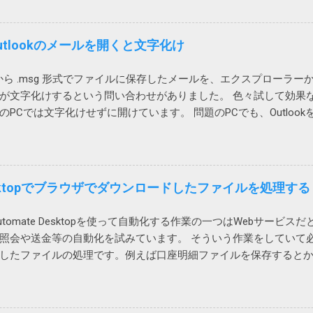
エラーが発生します。 図1 図2の場合は、左側のテーブルに列を
取引先から送られてきたものは、頼み込むか、7zip等で開くしかな
2 テーブルに行や列を追加しようとすると、そのテーブルの範囲だ
使ってしまった。 ちなみに、暗号化方式がZipCryptでないとやはりWi
いうと、図1の上のテーブルの場合、行を挿入すると、B, C, D列の
tlookのメールを開くと文字化け
いそうです。
がありません。 そうすると、下のテーブルは、列1、2、3だけ下
てしまいます。そのため、最初のエラーメッセージが表示されると
ookから .msg 形式でファイルに保存したメールを、エクスプローラ
左のテーブルに列を追加しようとすると2行目から5行目までだけ
が文字化けするという問い合わせがありました。 色々試して効果な
もまた右側のテーブルが壊れてしまうため、エラーが起こるというわ
のPCでは文字化けせずに開けています。 問題のPCでも、Outloo
列を追加するのではなく、シートに対して行全体、列全体を追加す
に開きました。 プロセスが異なると化けないのかもしれません。 Off
右のテーブルも全体的に移動するのでエラーは発生しません。 こ
効果なし。 再インストールしても効果なし。 Outlookのプロフ
いいのですが、VBAを使って、テーブルに行や列を追加する場合
別のユーザープロファイルでは問題なし 問題はWindowsのローカ
要になるためやっかいです。 一つのシートにテーブルを複数追加
のPCはAzure AD参加していて Microsoft 365 （Azure A
e Desktopでブラウザでダウンロードしたファイルを処理する
らないようにレイアウトを考える必要があります。 私の場合は、
、試しにそちらでログインしたところ、文字化けしませんでした。 ど
少ないテーブルを下に配置することにしました。これだと、上の
ファイル依存の問題のようです。 残念ながら原因までは不明です
は全体的に下にずれるため問題ありません。 そういうレイアウト
 Automate Desktopを使って自動化する作業の一つはWebサー
により解消できる可能性がありそうです。 調査しながら、そうい
、行全体、列全体を追加することになります。
照会や送金等の自動化を試みています。 そういう作業をしていて
ていたことを思い出しました。その時は、ファイルを添付してOutlo
したファイルの処理です。例えば口座明細ファイルを保存すると
とりあえずいいかとなった気がします。 ローカルアカウントに依
ウンロードされたファイル名がわかっているのであれば簡単ですが
zure ADアカウントに移行して発生しないことを祈ります。 原因はAdo
からない暗号コードのようなファイル名が付けられて落ちてくる
3-07-01 追記 昨日職場で、また発生したと連絡があり、もしやと思い
名が確定しなければアクションで指定してみようがないので困り