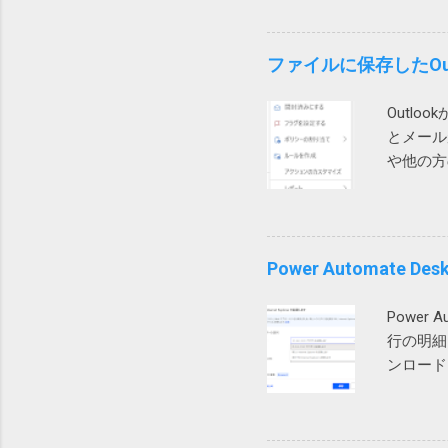
とすると
ります。
す。 図
な時間を
う事かと
ファイルに保存したOu
は開けな
列は変化
ルが壊れ
Outl
同様で、
とメール
す。これ
や他の方
ルに行や
化けせず
や図2の
ましたが
る場合は
なし。 
追加が必
した。 そ
Power Automat
題が起こ
ったので
は、列が
ザープロ
テーブル
Power
の再作成
ないので
行の明細
が発生し
ンロード
ないので
す。 ダ
が、今後A
かよくわ
ン 202
ファイル