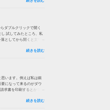
続きを読む
追加しようとすると発生しま
さそうです。 また、無駄
けが拡張されます。 どうい
ndows 標準のZIP機能で
みセルが追加され、A列やE
にずれることになり、テーブ
いう事です。 図2の場合も
ーからダブルクリックで開く
が右にシフトしようとしま
し 試してみたところ、私
けです。 回避策 テーブ
kを落としてから開くと文字
れば、図1の下のテーブル
ice（365）の修復を試み
の場合、人間が手動で追加す
続きを読む
ァイルを再作成したけれど効果
は、シートに対する行や列の
ルアカウントで発生していま
する場合は、このような問
D）アカウントでもサインイン可能だ
仕方なく、図1のパターンで
うやらWindowsのユー
テーブルを追加しても、下の
が、ユーザープロファイル
にできない場合は、仕方が
ビスだと思います。例えば私は銀
えば、以前から同様の問題
必要になって来るのがダウ
ok のWeb版で開くと問題
か請求書を印刷するとかで
存する問題なのか不明です
、実際には毎回違うなんだ
be Acrobatのアドイ
続きを読む
という事は結構あります。
、Outlookに追加されてい
ます。今回はそういうファイ