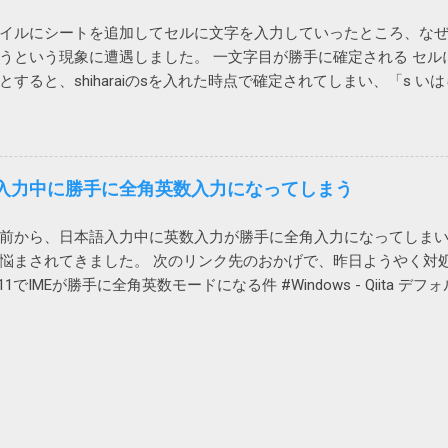
一回クリックすれば回避できるということになります。 ひと手間
イルにシートを追加してセルに文字を入力していったところ、な
たのは嬉しいです。
うという現象に遭遇しました。 一文字目が勝手に確定される セル
とすると、shiharaiのsを入れた時点で確定されてしまい、「s い
 消しては入力やり直しなので異常に入力しづらい。大量に入力す
ょう。 クエリが原因 新しいファイルでは問題ないのでどうやらフ
がわかりました。 新しいファイルを作って、問題のファイルにあ
ところ、あるシートを移動したところで新しいファイルでも発生
で日本語入力中に勝手に全角英数入力になってしまう
行のサイトにある為替レートのページを参照しているクエリが含ま
エリ」と「確定」で検索したところ、なんと既に先人が原因を特定し
前から、日本語入力中に英数入力が勝手に全角入力になってしま
。 それによると、「データ」メニューの「クエリと接続」グルー
悩まされてきました。 次のリンク先のおかげで、昨日ようやく対
クして表示される画面で、クエリが選択されたまま保存されてい
ws11でIMEが勝手に全角英数モードになる件 #Windows - Qiita
際に問題のファイルを開いてみると、確かにクエリが選択された状
するか全角入力にするかは前回の入力に応じることになっています
ころ改善しました。こりゃわからんわ。 新しいファイルでクエリ
確定していると、英数モードに切り替えた時に全角英数入力モー
owerQueryはExcel 2016で標準搭載されたようなので、通常はExcel
のため、対処方法は、全角英数モードになってしまったら、入力し
います。 回避方法 選択を解除して保存 私がこの問題に遭遇した
う事になります。 具体的な例は次の通りです。 日本語入力をオンにし
するだけで解決し、次回開いた時にも再現することはなかったと記
sonyでも何でもよい）。 この状態だと「でｌｌ」と表示されている
してみると、選択解除して保存しても、次回開くとまた選択され
ます（もしくは Ctrl+p）。 そうすると「ｄｅｌｌ」と表示される
が出ます。バージョンの違いかと思い、職場のPCでも試してみま