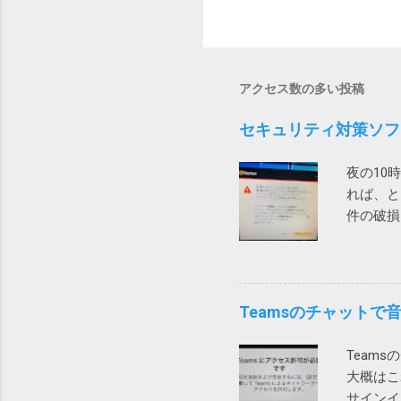
アクセス数の多い投稿
セキュリティ対策ソフ
夜の10
れば、と
件の破損
せましょ
ります。
ソコンの
と不安を
Teamsのチャット
「レジス
す。 大
Team
に買収さ
大概はこ
ックは大
サインイ