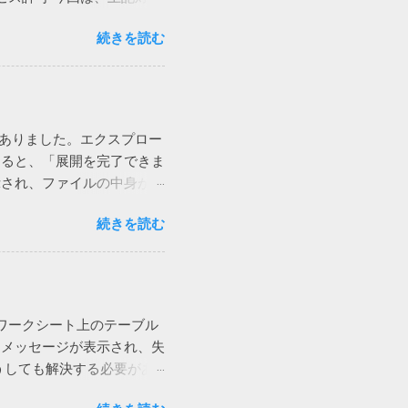
いのかもしれないと思う今日この頃
画面が見えます。 そこで、
 追記 Defenderに切り
続きを読む
からTeamsを選んでも変更
らっしゃるようなのでこのメッ
許可を求められたような気
 各種アプリ（ソフト）は設
iを使うと切れる 別のユー
多いです。そのデータベース
。しかも、私からかけると現
際などに書き換えられま
eもPCも両方ダメでした。
挙動に支障をきたす可能性が
がありました。エクスプロー
もらったところ、これは通話
は色々考えられます。
すると、「展開を完了できま
試してもらったところ、今度は
owsやアプリが異常終了して
示され、ファイルの中身が表
めなようです。 こちらは現
P機能がおかしいらしい。 ネ
ネットではUPnPがオフなの
続きを読む
て見たり、色々やってみたけ
があるのか。
nation file could not
つ、ZIPファイルを右クリック
が出ました。 それで検索し
ラー（0x80004005）が
とワークシート上のテーブル
ので、圧縮時の設定を見てみ
ーメッセージが表示され、失
した。 もとのdeflateに
うしても解決する必要があ
きるようになりました。な
テーブルに行を追加しよう
縮方式を疑ってみる必要があ