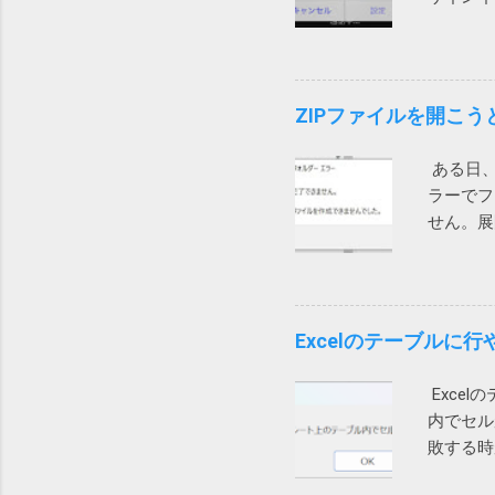
めて、Wi
を試して
です。そ
設定を押
替えてみ
できます
セージの
がします
ZIPファイルを開こ
定などを
ザーから
がレジス
在通話が
す。 設
ある日、
そこで、
あること
ラーでフ
ができま
Wind
せん。展
通話がで
中途半端
示されま
在調査中
ットで検
かもしれ
れど効果なし。
be c
Excelのテーブルに
して、「
たところ、
Exce
発生した
内でセル
たところ、
敗する時
戻して、
って調べ
んと。 