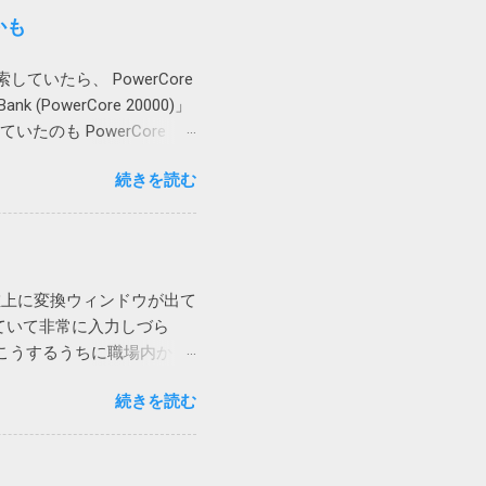
Acrobat のアドインはろく
できます。 ダウンロード
かも
インによりOutlookがプ
「Webからダウンロードしま
ファイルに保存したメールを開
います。 しかし、残念な
ていたら、 PowerCore
してみましたが、今回は解決
e を使用したファイルのダ
(PowerCore 20000)」
ろ、msg 形式ではなく、
用を検討してください」と
いたのも PowerCore
er）を指定しても同様です。オ
あげようと思ったら膨らんでいたの
でした。 それではと、オ
続きを読む
owerCore 20000 は
削ぎ落した画面が表示され、
で使っていたアレが回収対象だった
2年6月に迫っているという
です。
と検索してみると、次のペ
う荒業を使っている方がいま
左上に変換ウィンドウが出て
コピーする方法 いやこれ、私なん
れていて非常に入力しづら
えない方法です。クリアした
こうするうちに職場内から
ードフォルダーを一時的に
も現象を再現することができ、
続きを読む
 回避策としては、どれでも
 他のウィンドウ（ブラウ
るようになりました。（デス
は再現しないようです。普