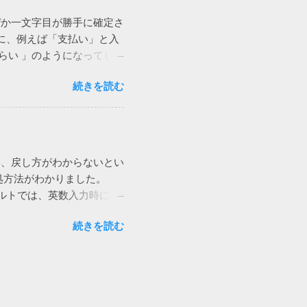
かかるとはいえ、手軽に確
ぜか一文字目が勝手に確定さ
に、例えば「支払い」と入
はらい 」のようになってしま
る必要がある方は絶望を感
続きを読む
ァイル依存の問題らしいと
るシートを一つずつ移動し
することがわかりました。
れるシートでした。 そこ
て レポート してくれて
い、戻し方がわからないとい
プにある「クエリと接続」
処方法がわかりました。
ると発生するということでし
 デフォルトでは、英数入力時に半
態になっていて、選択を解
。 つまり、前回英字入力
を作っても簡単に再現可能
続きを読む
ドになってしまうという事で
 2016か2019で遭遇する問
た文字を半角英数で確定す
ときは、クエリの選択を解除
て、dell と入力します
憶しています。 ところ
はずです。 ここで、F9キ
た状態になっていて、文字入
ので確定します。 ここで、
したが同様です。私の記憶