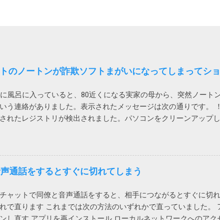
トのノートンが詐欺ソフトまがいになってしまってシ
時に風呂に入っていると、80近くになる実家の母から、突然ノート
いう連絡がありました。表示されたメッセージは次の通りです。 ！
されたレジストリが検出されました。パソコンをクリーンアップ
う。 レジストリの問題は、パソコンの速度低下、フリーズ、さら
ノートンTMユーティリティーズ アルティメットを入手して、レ
パフォーマンス向上に役立ててください。 ノートンがこんな、レ
あおって、別の製品を買わせる詐欺ソフトまがいのメッセージを出
で音声通話をするとすぐに切れてしまう
トリが破損て驚いた」（原文ママ）。わけのわからん高齢者に無
体レジストリーとか言って、それの意味が正しく分かる一般人がいる
sのチャットで同僚と音声通話をすると、相手につながるとすぐに切
れた法人向けのシマンテックはひどいことになっているけれど、
れで直ります これまでは次の方法のいずれかで直っていました。 
丈夫みたいと思っていたら、こんなことになるとは。 もう、セキ
ンし直す アプリを再インストール ローカルネットワークへのアク