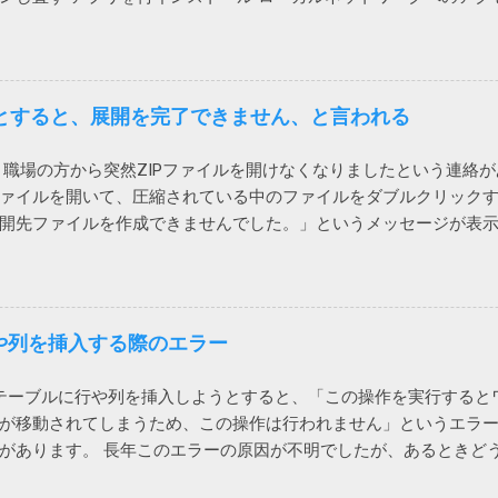
ndows に最初からついてくる Microsoft Defender でもい
も直らないiPhoneがありました。 通話する際に一瞬チラッと次の
のほうが安定してるし、こういう余計な問題も起きないし。 2022/9/1
して、「ローカルネットワーク」を許可しました。（iPhoneの設定
ました。 さらばノートン 2022/01/13 追記 悩んでいる方がい
） これで、通話が切れなくなりました。 アプリインストール時に
解説をしておこうかと思います。 レジストリーとは Windows や
。その際に許可をしていないとこうなってしまうのでしょう。 Wi-F
うとすると、展開を完了できません、と言われる
Windowsが管理するデータベース（ファイル）に保存するものが
問い合わせがあり、上記対策を行っても通話すると切れる状態に
トリーです。 ソフトをインストールするときや、設定を変更する
できない状態ですと言われてしまいます。 このケースでは、iPhon
定等が保存されているため、これが壊れるとWindowsやアプリの
職場の方から突然ZIPファイルを開けなくなりましたという連絡
チャットの音声通話ではなく、Teams電話を使って電話にかけて
自体は確かです。 どうして壊れるのか レジストリーが壊れる原因
ァイルを開いて、圧縮されている中のファイルをダブルクリック
した。 もしやと思い、iPhoneのWi-Fiをオフにして音声通話を
owsやアプリの不具合で作成や更新に失敗した 作成や更新中にWind
開先ファイルを作成できませんでした。」というメッセージが表
きました。どうやら、ユーザー自宅のWi-Fiを通じて通信するとだ
になった データを保存する部品（SSDやHDDなどのドラ...
せん。 7zipからは開くことができるので、Windows 10標準のZI
ですが、もしかしたらTeamsの音声通話にUPnPが必要で、問題の
索して一時ファイルを消してみたり、SFC /SCANNOW を実行し
ません。それか、インターネットサービスプロバイダー側に問題
 海外サイトで Windows cannot complete the extraction. The desti
reated. などで検索してもいい情報が見つかりません。 途方に暮れつ
行や列を挿入する際のエラー
すべて展開」を選んでみたところ、エラーコード「0x80004005」
次のページがヒットしました。 Windows 10でZIPファイルの解凍エ
lのテーブルに行や列を挿入しようとすると、「この操作を実行する
ときの対処方法 問題のZIPファイルの作成には7zipを使っていた
が移動されてしまうため、この操作は行われません」というエラ
確かに圧縮方式がデフォルトのdeflateではなく、BZip2になっていま
があります。 長年このエラーの原因が不明でしたが、あるときど
再度圧縮して標準ZIP機能で開いたところ、あっさり開くことがで
たところ、ようやく原因がわかりました。 現象 図1の場合、上の
というわけで、ZIPファイルが開けない場合には、元のツールの圧