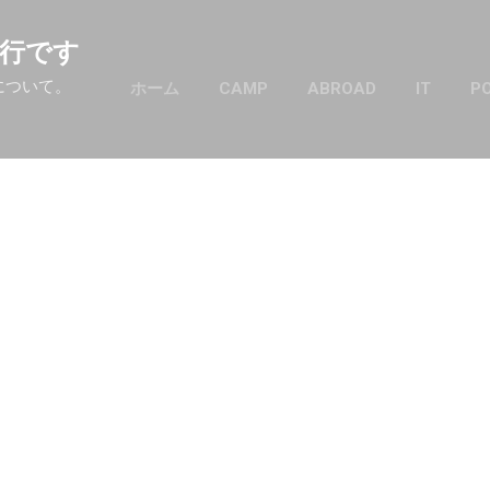
スキップしてメイン コンテンツに移動
行です
について。
ホーム
CAMP
ABROAD
IT
P