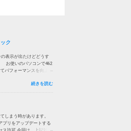
ョック
ンの表示が出たけどどうす
 お使いのパソコンで462
してパフォーマンスを向上さ
にはクラッシュの原因とな
続きを読む
ジストリの問題の解決とパ
ジストリが壊れているから
してくるとは。 親曰く
用なストレスを与えていま
か！（怒） ブロードコム
れてしまう時があります。
個人向けのノートンライフロ
アプリをアップデートする
ュリティ製品を買うのはや
セス許可 今回は、上記対策