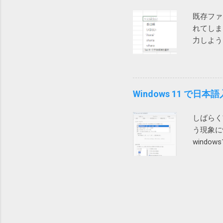
通は再起動しないので一日
既存ファ
実に回避できるようになっ
れてしま
力しよう
います。
じるでし
いうこと
ていった
Windows 11 
それは銀
で、「ク
しばらく
いました
う現象に
をクリッ
windo
た。 実
角入力に
除したと
が全角で
です。 P
す。 そ
題だと思
る、とい
して保存
（単語は
が、今試
ーを押し
力に支障