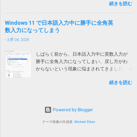
はダウンロードする前にダウンロードフォル
続きを読む
に、例えば「支払い」と入力しようとする
起動するまでは問題は再現しないようです。普通は再起動し
ダーをクリアするという荒業を使っている方
と、shiharaiのsを入れた時点で確定されてしま
ないので一日一回クリックすれば回避できるということにな
がいます。 Power Automate Desktop：ファイ
い、「s いはらい 」のようになってしまいま
ります。 ひと手間かかるとはいえ、手軽に確実に回避できる
Windows 11 で日本語入力中に勝手に全角英
ル名がわからないファイルをコピーする方法
す。 消しては入力やり直しなので異常に入力
ようになったのは嬉しいです。
数入力になってしまう
いやこれ、私なんかはダウンロードフォルダ
しづらい。大量に入力する必要がある方は絶
ーをデスクトップに変更しているので絶対に
-
3月 04, 2026
望を感じるでしょう。 クエリが原因 新しいフ
使えない方法です。クリアしたらデスクトッ
ァイルでは問題ないのでどうやらファイル依
プのファイルが全部消えてしまいます。 ブラ
しばらく前から、日本語入力中に英数入力が
存の問題らしいということがわかりました。
ウザのダウンロードフォルダーを一時的に作
勝手に全角入力になってしまい、戻し方がわ
新しいファイルを作って、問題のファイルに
ったフォルダーに変更して元に戻すなんて言...
からないという現象に悩まされてきました。
あるシートを一つずつ移動していったとこ
次のリンク先のおかげで、昨日ようやく対処
ろ、あるシートを移動したところで新しいフ
続きを読む
方法がわかりました。 windows11でIMEが勝手
ァイルでも発生することがわかりました。 そ
に全角英数モードになる件 #Windows - Qiita
れは銀行のサイトにある為替レートのページ
デフォルトでは、英数入力時に半角入力にす
を参照しているクエリが含まれるシートでし
るか全角入力にするかは前回の入力に応じる
た。 そこで、「クエリ」と「確定」で検索し
Powered by Blogger
ことになっています。 つまり、前回英字入力
たところ、なんと既に先人が原因を特定して
が全角で確定していると、英数モードに切り
レポート してくれていました。 それによる
テーマ画像の作成者:
Michael Elkan
替えた時に全角英数入力モードになってしま
と、「データ」メニューの「クエリと接続」
うという事です。 そのため、対処方法は、全
グループにある「クエリと接続」をクリック