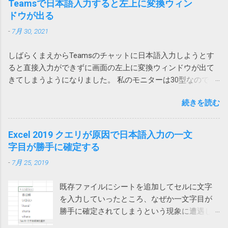
ものズバリの「Webからダウンロードします」
Teamsで日本語入力すると左上に変換ウィン
生しないことを祈ります。 原因はAdobe
ため問題ありません。 そういうレイアウトに
20000を購入 これ。姪にあげようと思ったら膨らんでいたの
や「Webページのダウンロードリンクをクリッ
ドウが出る
Acrobatのアドイン 2023-07-01 追記 昨日職場
できない場合は、仕方がないので、行全体、
で Anker Store 東京ミッドタウン八重洲に回収してもらいまし
クします」が用意されています。 しかし、残
で、また発生したと連絡があり、もしやと思
列全体を追加することになります。
-
7月 30, 2021
た。 現在Amazonで販売されている PowerCore 20000 は
念ながらこれはChromeではつかえません。実
い、Outlookに追加されていた、Acrobat の二
A1268 という型番なので対象外です。
行するとエラーが発生し「Chrome を使用した
つのアドインをオフにしたところ、改善しま
しばらくまえからTeamsのチャットに日本語入力しようとす
https://amzn.asia/d/hkiQ5Y2 果たして、うちで使っていたアレ
ファイルのダウンロードはサポートされてい
した。 Adobe Acrobat のアドインはろくなこ
ると直接入力ができずに画面の左上に変換ウィンドウが出て
が回収対象だったのかどうか… Amazonから購入しているの
ません。オートメーション ブラウザーの使用
とをしません。 解除の仕方は次のページをご
きてしまうようになりました。 私のモニターは30型なので
で、回収対象だったらメールが来ていたと思いたいです。
を検討してください」と言われてしまいま
覧ください。 Acrobatのアドインにより
Teamsウィンドウからかなり離れていて非常に入力しづら
す。 そうなんだ、では、とEdgeやIE（Internet
Outlookがプロパティの変更を通知 アドインで
続きを読む
い。 使っているうちに直るときもあるけれどしばしば発生し
Explorer）を指定しても同様です。オートメー
は改善せず 2024-03-22 追記 また、ファイルに
てイラッとしていました。 そうこうするうちに職場内からも
ションブラウザーってなんなのと思ったら、IE
保存したメールを開くと一部が文字化けする
問い合わせがあったのでMicrosoftに問い合わせてみました。
Excel 2019 クエリが原因で日本語入力の一文
の起動モードの一つでした。 それではと、オ
という連絡があったので、再度アドインをオ
その結果、Microsoftでも現象を再現することができ、Teams
字目が勝手に確定する
ートメーションブラウザーを使ってみるとオ
フにしてみましたが、今回は解決しませんで
とIMEの問題であり、修正が必要だと認識しているけれど時期
ートメーション用にすべてを削ぎ落した画面
した。 そこで、Web版のOutlookからメールを
-
7月 25, 2019
は未定という事でした。 回避策としては、どれでもいいから
が表示され、これでは動かないサイトがあり
保存してみたところ、msg 形式ではなく、eml
他のウィンドウを一回クリックすれば、直接入力できるよう
ました。 また、IEのサポート終了が来年2022
形式で保存され、文字化けしなくなりま...
既存ファイルにシートを追加してセルに文字
になるという事でした。 他のウィンドウ（ブラウザや他のア
年6月に迫っているというのもひっかかりま
を入力していったところ、なぜか一文字目が
プリ）をクリックしてからTeamsに戻って日本語入力すると
す。 ダウンロードフォルダーを空にする では
勝手に確定されてしまうという現象に遭遇し
確かに直接入力できるようになりました。（デスクトップを
どうするかと検索してみると、次のページで
ました。 一文字目が勝手に確定される セル
クリックしても解消しました） 一回解消すれば、Teamsを再