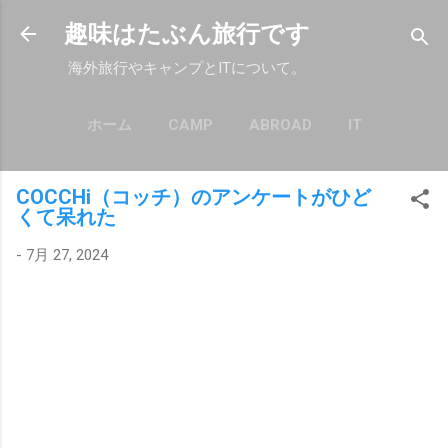
スキップしてメイン コンテンツに移動
趣味はたぶん旅行です
海外旅行やキャンプとITについて。
ホーム
CAMP
ABROAD
IT
もっと見る…
POLICY
COCCHi（コッチ）のアンケートがひど
くて呆れた
-
7月 27, 2024