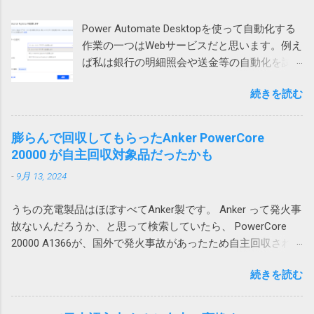
の場合も同様で、左のテーブルに列を追加し
かなさそうです。 また、無駄な時間を使って
果なし。 Outlookのプロファイルを再作成した
ようとすると2行目から5行目までだけが右に
しまった。 ちなみに、暗号化方式がZipCrypt
Power Automate Desktopを使って自動化する
けれど効果なし。 別のユーザープロファイル
シフトしようとします。これもまた右側のテ
でないとやはりWindows 標準のZIP機能では開
作業の一つはWebサービスだと思います。例え
では問題なし 問題はWindowsのローカルアカ
ーブルが壊れてしまうため、エラーが起こる
けないそうです。
ば私は銀行の明細照会や送金等の自動化を試
ウントで発生していました。 そのPCはAzure
というわけです。 回避策 テーブルに行や列を
みています。 そういう作業をしていて必要に
AD参加していて Microsoft 365 （Azure AD）
追加するのではなく、シートに対して行全
続きを読む
なって来るのがダウンロードしたファイルの
アカウントでもサインイン可能だったので、
体、列全体を追加すれば、図1の下のテーブル
処理です。例えば口座明細ファイルを保存す
試しにそちらでログインしたところ、文字化
や図2の右のテーブルも全体的に移動するので
るとか請求書を印刷するとかです。 ダウンロ
けしませんでした。 どうやらWindowsのユー
膨らんで回収してもらったAnker PowerCore
エラーは発生しません。 この場合、人間が手
ードされたファイル名がわかっているのであ
ザープロファイル依存の問題のようです。 残
20000 が自主回収対象品だったかも
動で追加する場合はいいのですが、VBAを使っ
れば簡単ですが、実際には毎回違うなんだか
念ながら原因までは不明ですが、ユーザープ
て、テーブルに行や列を追加する場合は、シ
-
9月 13, 2024
よくわからない暗号コードのようなファイル
ロファイルの再作成により解消できる可能性
ートに対する行や列の追加が必要になるため
名が付けられて落ちてくるという事は結構あ
がありそうです。 調査しながら、そういえ
やっかいです。 一つのシートにテーブルを複
うちの充電製品はほぼすべてAnker製です。 Anker って発火事
ります。 ファイル名が確定しなければアクシ
ば、以前から同様の問題が発生していたこと
数追加する場合は、このような問題が起こら
故ないんだろうか、と思って検索していたら、 PowerCore
ョンで指定してみようがないので困ります。
を思い出しました。その時は、ファイルを添
ないようにレイアウトを考える必要がありま
20000 A1366が、国外で発火事故があったため自主回収されて
今回はそういうファイルの処理方法について
付してOutlook のWeb版で開くと問題ないので
す。 私の場合は、仕方なく、図1のパターンで
いました。 「Anker 535 Power Bank (PowerCore 20000)」に
書いてみたいと思います。 画像はクリックす
とりあえずいいかとなった気がします。 ロー
は、列が少ないテーブルを下に配置すること
続きを読む
関するお詫びと回収のお知らせ | アンカー・ジャパン
ると拡大できます。 ダウンロードアクション
カルアカウントに依存する問題なのか不明で
にしました。これだと、上のテーブルを追加
(ankerjapan.com) そして、うちで使っていたのも PowerCore
を使用する Power Automate Desktopにはその
すが、今後Azure ADアカウントに移行して発
しても、下のテーブルは全体的に下にずれる
20000 でした！？ キャンプ用にAnker PowerCore Essential