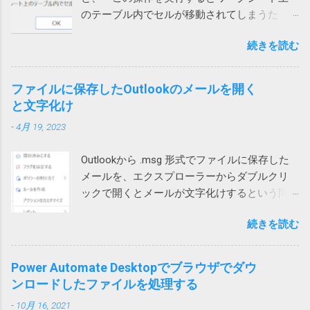
Windows cannot complete the extraction. The
ました。 もしやと思い、iPhoneのWi-Fiをオフ
をWindowsが管理するデータベース（ファイ
のテーブル内でセルが移動されてしまうた
destination file could not be created. などで検
にして音声通話を試してもらったところ、今
ル）に保存するものが多いです。そのデータ
め、この操作は行われません」というエラー
索してもいい情報が見つかりません。 途方に
度は通話ができました。どうやら、ユーザー
ベースがレジストリーです。 ソフトをインス
続きを読む
メッセージが表示され、失敗する時がありま
暮れつつ、ZIPファイルを右クリックして、
自宅のWi-Fiを通じて通信するとだめなようで
トールするときや、設定を変更する際などに
す。 長年このエラーの原因が不明でしたが、
「すべて展開」を選んでみたところ、エラー
す。 こちらは現在調査中ですが、もしかした
書き換えられます。 設定等が保存されている
あるときどうしても解決する必要があって調
コード「0x80004005」が出ました。 それで検
ファイルに保存したOutlookのメールを開く
らTeamsの音声通話にUPnPが必要で、問題の
ため、これが壊れるとWindowsやアプリの挙
べたところ、ようやく原因がわかりました。
索したところ、次のページがヒットしまし
と文字化け
ネットではUPnPがオフなのかもしれません。
動に支障をきたす可能性があること自体は確
現象 図1の場合、上のテーブルに行を追加しよ
た。 Windows 10でZIPファイルの解凍エラー
それか、インターネットサービスプロバイダ
かです。 どうして壊れるのか レジストリーが
-
4月 19, 2023
うとするとエラーが発生します。 図1 図2の場
（0x80004005）が発生したときの対処方法 問
ー側に問題があるのか。
壊れる原因は色々考えられます。 Windowsや
合は、左側のテーブルに列を追加しようとす
題のZIPファイルの作成には7zipを使っていた
アプリの不具合で作成や更新に失敗した 作成
Outlookから .msg 形式でファイルに保存した
ると発生します。 図2 テーブルに行や列を追
ので、圧縮時の設定を見てみたところ、確か
や更新中にWindowsやアプリが異常終了して
メールを、エクスプローラーからダブルクリ
加しようとすると、そのテーブルの範囲だけ
に圧縮方式がデフォルトのdeflateではなく、
中途半端になった データを保存する部品
ックで開くとメールが文字化けするという問
が拡張されます。 どういう事かというと、図1
BZip2になっていました。 もとのdeflateに戻し
（SSDやHDDなどのドラ...
い合わせがありました。 色々試して効果なし
の上のテーブルの場合、行を挿入すると、B, C,
て、再度圧縮して標準ZIP機能で開いたとこ
続きを読む
試してみたところ、私や他の方のPCでは文字
D列のみセルが追加され、A列やE列は変化があ
ろ、あっさり開くことができるようになりま
化けせずに開けています。 問題のPCでも、
りません。 そうすると、下のテーブルは、列
した。なんと。 というわけで、ZIPファイルが
Outlookを落としてから開くと文字化けせずに
1、2、3だけ下にずれることになり、テーブル
Power Automate Desktopでブラウザでダウ
開けない場合には、元のツールの圧縮方式を
開きました。 プロセスが異なると化けないの
が壊れてしまいます。そのため、最初のエラ
ンロードしたファイルを処理する
疑ってみる必要があります。取引先から送ら
かもしれません。 Office（365）の修復を試み
ーメッセージが表示されるという事です。 図2
れてきたものは、頼み込むか、7zip等で開くし
-
10月 16, 2021
ましたが効果なし。 再インストールしても効