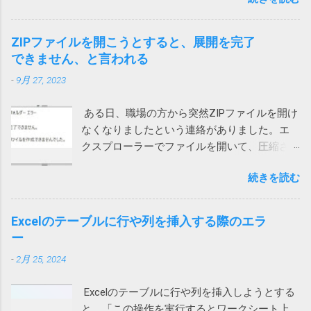
プリをアップデートする サインインし直す ア
セージを出してくるとは。 親曰く「レジスト
プリを再インストール ローカルネットワーク
リが破損て驚いた」（原文ママ）。わけのわ
へのアクセス許可 今回は、上記対策を試して
からん高齢者に無用なストレスを与えていま
ZIPファイルを開こうとすると、展開を完了
も直らないiPhoneがありました。 通話する際
す。 大体レジストリーとか言って、それの意
できません、と言われる
に一瞬チラッと次の画面が見えます。 そこ
味が正しく分かる一般人がいるか！（怒） ブ
-
9月 27, 2023
で、設定を押して、「ローカルネットワー
ロードコムに買収された法人向けのシマンテ
ク」を許可しました。（iPhoneの設定から
ックはひどいことになっているけれど、個人
ある日、職場の方から突然ZIPファイルを開け
Teamsを選んでも変更できます） これで、通
向けのノートンライフロックは大丈夫みたい
なくなりましたという連絡がありました。エ
話が切れなくなりました。 アプリインストー
と思っていたら、こんなことになるとは。 も
クスプローラーでファイルを開いて、圧縮さ
ル時に許可を求められたような気がします。
う、セキュリティ製品を買うのはやめて、
れている中のファイルをダブルクリックする
その際に許可をしていないとこうなってしま
Windows に最初からついてくる Microsoft
続きを読む
と、「展開を完了できません。展開先ファイ
うのでしょう。 Wi-Fiを使うと切れる 別のユー
Defender でもいいのかもしれないと思う今日
ルを作成できませんでした。」というメッセ
ザーから問い合わせがあり、上記対策を行っ
この頃です。そのほうが安定してるし、こう
ージが表示され、ファイルの中身が表示され
ても通話すると切れる状態に。しかも、私か
Excelのテーブルに行や列を挿入する際のエラ
いう余計な問題も起きないし。 2022/9/1 追
ません。 7zipからは開くことができるので、
らかけると現在通話ができない状態ですと言
ー
記 Defenderに切り替えてみました。 さらば
Windows 10標準のZIP機能がおかしいらしい。
われてしまいます。 このケースでは、iPhone
ノートン 2022/01/13 追記 悩んでいる方がいら
-
2月 25, 2024
ネットで検索して一時ファイルを消してみた
もPCも両方ダメでした。 そこで、チャットの
っしゃるようなのでこのメッセージの解説を
り、SFC /SCANNOW を実行して見たり、色々
音声通話ではなく、Teams電話を使って電話
しておこうかと思います。 レジストリーとは
Excelのテーブルに行や列を挿入しようとする
やってみたけれど効果なし。 海外サイトで
にかけてもらったところ、これは通話ができ
Windows や 各種アプリ（ソフト）は設定など
と、「この操作を実行するとワークシート上