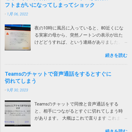
フトまがいになってしまってショック
-
1月 06, 2022
夜の10時に風呂に入っていると、80近くにな
る実家の母から、突然ノートンの表示が出た
けどどうすれば、という連絡がありました。
表示されたメッセージは次の通りです。 ！
続きを読む
お使いのパソコンで462件の破損されたレジス
トリが検出されました。パソコンをクリーン
アップしてパフォーマンスを向上させましょ
Teamsのチャットで音声通話をするとすぐに
う。 レジストリの問題は、パソコンの速度低
切れてしまう
下、フリーズ、さらにはクラッシュの原因と
-
9月 30, 2023
なります。ノートンTMユーティリティーズ
アルティメットを入手して、レジストリの問
Teamsのチャットで同僚と音声通話をする
題の解決とパソコンのパフォーマンス向上に
と、相手につながるとすぐに切れてしまう時
役立ててください。 ノートンがこんな、レジ
があります。 大概はこれで直ります これまで
ストリが壊れているからと不安をあおって、
は次の方法のいずれかで直っていました。 ア
別の製品を買わせる詐欺ソフトまがいのメッ
続きを読む